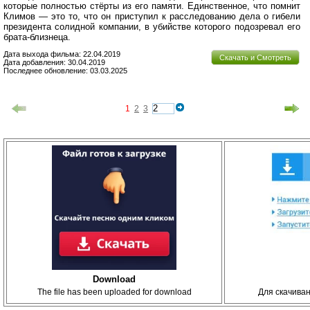
которые полностью стёрты из его памяти. Единственное, что помнит
Климов — это то, что он приступил к расследованию дела о гибели
президента солидной компании, в убийстве которого подозревал его
брата-близнеца.
Дата выхода фильма: 22.04.2019
Скачать и Смотреть
Дата добавления: 30.04.2019
Последнее обновление: 03.03.2025
1
2
3
Download
The file has been uploaded for download
Для скачива