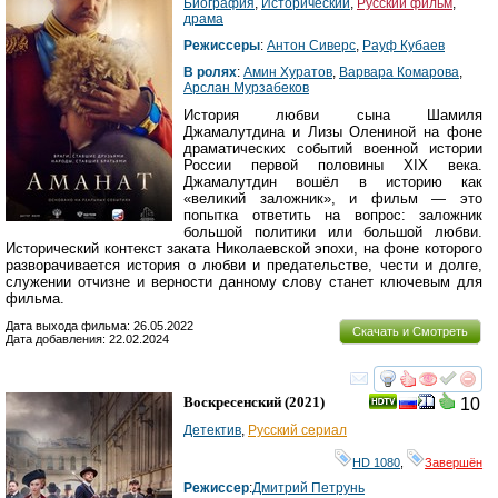
Биография
,
Исторический
,
Русский фильм
,
драма
Режиссеры
:
Антон Сиверс
,
Рауф Кубаев
В ролях
:
Амин Хуратов
,
Варвара Комарова
,
Арслан Мурзабеков
История любви сына Шамиля
Джамалутдина и Лизы Олениной на фоне
драматических событий военной истории
России первой половины XIX века.
Джамалутдин вошёл в историю как
«великий заложник», и фильм — это
попытка ответить на вопрос: заложник
большой политики или большой любви.
Исторический контекст заката Николаевской эпохи, на фоне которого
разворачивается история о любви и предательстве, чести и долге,
служении отчизне и верности данному слову станет ключевым для
фильма.
Дата выхода фильма: 26.05.2022
Скачать и Смотреть
Дата добавления: 22.02.2024
смотреть
инте
Воскресенский
(2021)
10
Детектив
,
Русский сериал
HD 1080
,
Завершён
Режиссер
:
Дмитрий Петрунь