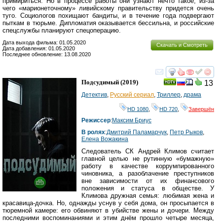
примириться. Но в процессе работы они узнают нечто такое, из-за
чего «марионеточному» ливийскому правительству придется очень
туго. Социологов похищают бандиты, и в течение года подвергают
пыткам в тюрьме. Дипломатия оказывается бессильна, и российские
спецслужбы планируют спецоперацию.
Дата выхода фильма: 01.05.2020
Скачать и Смотреть
Дата добавления: 01.05.2020
Последнее обновление: 13.08.2020
смотреть
инте
Подсудимый
(2019)
13
Детектив
,
Русский сериал
,
Триллер
,
драма
HD 1080
,
HD 720
,
Завершён
Режиссер
:
Максим Бриус
В ролях
:
Дмитрий Паламарчук
,
Петр Рыков
,
Елена Вожакина
Следователь СК Андрей Климов считает
главной целью не рутинную «бумажную»
работу в качестве коррумпированного
чиновника, а разоблачение преступников
вне зависимости от их финансового
положения и статуса в обществе. У
Климова дружная семья: любимая жена и
красавица-дочка. Но, однажды уснув у себя дома, он просыпается в
тюремной камере: его обвиняют в убийстве жены и дочери. Между
последними воспоминаниями и этим днём прошло четыре месяца,