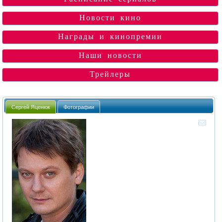
Новости кино
Награды и кинопремии
Наши новости
Трейлеры
Сергей Яценюк
Фотографии