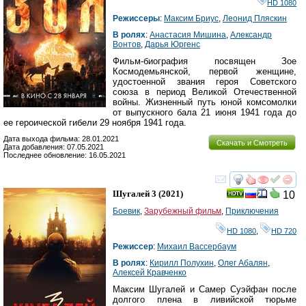
HD 1080
Режиссеры
:
Максим Бриус
,
Леонид Пляскин
В ролях
:
Анастасия Мишина
,
Александр
Вонтов
,
Дарья Юргенс
Фильм-биография посвящен Зое
Космодемьянской, первой женщине,
удостоенной звания героя Советского
союза в период Великой Отечественной
войны. Жизненный путь юной комсомолки
от выпускного бала 21 июня 1941 года до
ее героической гибели 29 ноября 1941 года.
Дата выхода фильма: 28.01.2021
Скачать и Смотреть
Дата добавления: 07.05.2021
Последнее обновление: 16.05.2021
смотреть
инте
Шугалей 3
(2021)
10
Боевик
,
Зарубежный фильм
,
Приключения
HD 1080
,
HD 720
Режиссер
:
Михаил Вассербаум
В ролях
:
Кирилл Полухин
,
Олег Абалян
,
Алексей Кравченко
Максим Шугалей и Самер Суэйфан после
долгого плена в ливийской тюрьме