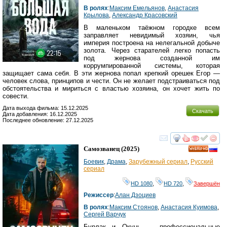
В ролях
:
Максим Емельянов
,
Анастасия
Крылова
,
Александр Красовский
В маленьком таёжном городке всем
заправляет невидимый хозяин, чья
империя построена на нелегальной добыче
золота. Через старателей легко попасть
под жернова созданной им
коррумпированной системы, которая
защищает сама себя. В эти жернова попал крепкий орешек Егор —
человек слова, принципов и чести. Он не желает подстраиваться под
обстоятельства и мириться с властью хозяина, он хочет жить по
совести.
Дата выхода фильма: 15.12.2025
Скачать
Дата добавления: 16.12.2025
Последнее обновление: 27.12.2025
смотреть
инте
Самозванец
(2025)
HD
Боевик
,
Драма
,
Зарубежный сериал
,
Русский
сериал
HD 1080
,
HD 720
,
Завершён
Режиссер
:
Алан Дзоциев
В ролях
:
Максим Стоянов
,
Анастасия Куимова
,
Сергей Варчук
Бурлак и Окунь — профессиональные