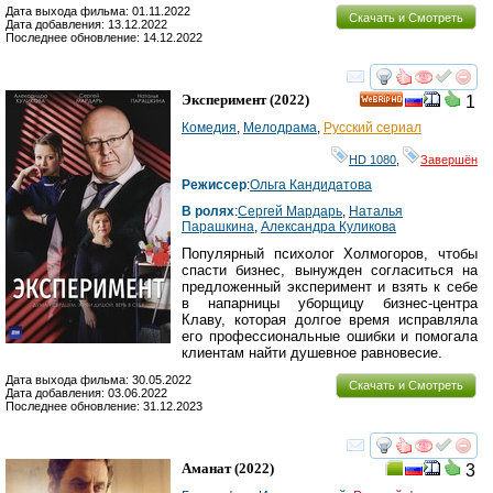
Дата выхода фильма: 01.11.2022
Скачать и Смотреть
Дата добавления: 13.12.2022
Последнее обновление: 14.12.2022
смотреть
инте
Эксперимент
(2022)
1
HD
Комедия
,
Мелодрама
,
Русский сериал
HD 1080
,
Завершён
Режиссер
:
Ольга Кандидатова
В ролях
:
Сергей Мардарь
,
Наталья
Парашкина
,
Александра Куликова
Популярный психолог Холмогоров, чтобы
спасти бизнес, вынужден согласиться на
предложенный эксперимент и взять к себе
в напарницы уборщицу бизнес-центра
Клаву, которая долгое время исправляла
его профессиональные ошибки и помогала
клиентам найти душевное равновесие.
Дата выхода фильма: 30.05.2022
Скачать и Смотреть
Дата добавления: 03.06.2022
Последнее обновление: 31.12.2023
смотреть
инте
Аманат
(2022)
3