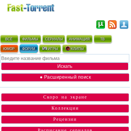
ВСЁ
ФИЛЬМЫ
СЕРИАЛЫ
АНИМАЦИЯ
ТВ
ЮМОР
ФОРУМ
ИГРЫ
КЛИПЫ
● Расширенный поиск
Скоро на экране
Коллекции
Рецензии
Расписание сериалов