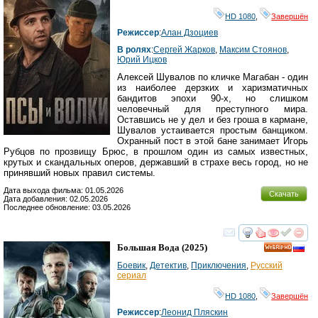
HD 1080
,
Завершён
Режиссер
:
Алан Дзоциев
В ролях
:
Сергей Жарков
,
Максим Стоянов
,
Юрий Ицков
Алексей Шувалов по кличке Магабан - один
из наиболее дерзких и харизматичных
бандитов эпохи 90-х, но слишком
человечный для преступного мира.
Оставшись не у дел и без гроша в кармане,
Шувалов устаивается простым банщиком.
Охранный пост в этой бане занимает Игорь
Рубцов по прозвищу Брюс, в прошлом один из самых известных,
крутых и скандальных оперов, державший в страхе весь город, но не
принявший новых правил системы.
Дата выхода фильма: 01.05.2026
Скачать
Дата добавления: 02.05.2026
Последнее обновление: 03.05.2026
смотреть
инте
Большая Вода
(2025)
HD
Боевик
,
Детектив
,
Приключения
,
Русский
сериал
HD 1080
,
Завершён
Режиссер
:
Леонид Пляскин