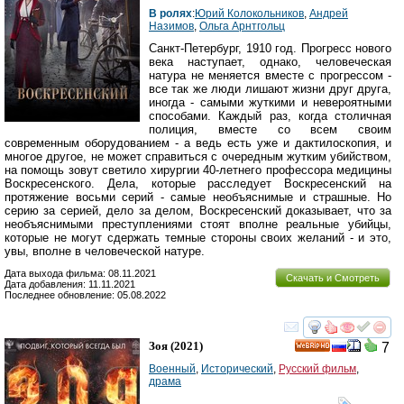
В ролях
:
Юрий Колокольников
,
Андрей
Назимов
,
Ольга Арнтгольц
Санкт-Петербург, 1910 год. Прогресс нового
века наступает, однако, человеческая
натура не меняется вместе с прогрессом -
все так же люди лишают жизни друг друга,
иногда - самыми жуткими и невероятными
способами. Каждый раз, когда столичная
полиция, вместе со всем своим
современным оборудованием - а ведь есть уже и дактилоскопия, и
многое другое, не может справиться с очередным жутким убийством,
на помощь зовут светило хирургии 40-летнего профессора медицины
Воскресенского. Дела, которые расследует Воскресенский на
протяжение восьми серий - самые необъяснимые и страшные. Но
серию за серией, дело за делом, Воскресенский доказывает, что за
необъяснимыми преступлениями стоят вполне реальные убийцы,
которые не могут сдержать темные стороны своих желаний - и это,
увы, вполне в человеческой натуре.
Дата выхода фильма: 08.11.2021
Скачать и Смотреть
Дата добавления: 11.11.2021
Последнее обновление: 05.08.2022
смотреть
инте
Зоя
(2021)
7
HD
Военный
,
Исторический
,
Русский фильм
,
драма