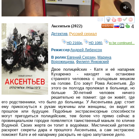
смотреть
инте
Аксентьев
(2022)
4
HD
Детектив
,
Русский сериал
HD 2160р
,
HD 1080
,
to be continued...
Режиссер
:
Андрей Либенсон
В ролях
:
Евгений Серзин
,
Марина
Ворожищева
,
Филипп Янковский
Двое полицейских - Катя и её напарник
Кухаренко - находят на остановке
странного человека с холщовым мешком
на голове. Его зовут Рома Аксентьев. До
этого он полгода пролежал в больнице, но
больше 30-летний человек ничего
решительно не помнит: где он живёт, где
его родственники, что было до больницы. У Аксентьева дар: стоит
ему прикоснуться к рукам мужчины или женщины, он видит их
прошлое или будущее. Подобные экстрасенсорные способности
могут пригодиться полицейским, тем более что прямо сейчас в
провинциальном городке появляется таинственный маньяк по кличке
Водяной. Своих жертв он топит в водоёмах. Мистический детектив
раскроет секреты дара и прошлого Аксентьева, а сам экстрасенс
поможет Кате и её напарнику раскрыть не одно запутанное дело.