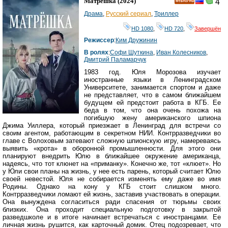
Матрёшка
(2024)
4
HD
Драма
,
Русский сериал
,
Триллер
HD 1080
,
HD 720
,
Завершён
Режиссер
:
Ким Дружинин
В ролях
:
Софи Шуткина
,
Иван Колесников
,
Дмитрий Паламарчук
1983 год. Юля Морозова изучает
иностранные языки в Ленинградском
Университете, занимается спортом и даже
не представляет, что в самом ближайшем
будущем ей предстоит работа в КГБ. Ее
беда в том, что она очень похожа на
погибшую жену американского шпиона
Джима Уиллера, который приезжает в Ленинград для встречи со
своим агентом, работающим в секретном НИИ. Контрразведчики во
главе с Волоховым затевают сложную шпионскую игру, намереваясь
выявить «крота» в оборонной промышленности. Для этого они
планируют внедрить Юлю в ближайшее окружение американца,
надеясь, что тот клюнет на «приманку». Конечно же, тот «клюет». Но
у Юли свои планы на жизнь, у нее есть парень, который считает Юлю
своей невестой. Юля не собирается изменять ему даже во имя
Родины. Однако на кону у КГБ стоит слишком много.
Контрразведчики ломают ей жизнь, заставив участвовать в операции.
Она вынуждена согласиться ради спасения от тюрьмы своих
близких. Она проходит специальную подготовку в закрытой
разведшколе и в итоге начинает встречаться с иностранцами. Ее
личная жизнь рушится, как карточный домик. Отец подозревает, что