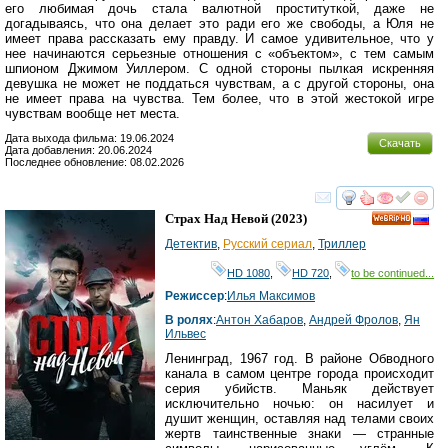
его любимая дочь стала валютной проституткой, даже не
догадываясь, что она делает это ради его же свободы, а Юля не
имеет права рассказать ему правду. И самое удивительное, что у
нее начинаются серьезные отношения с «объектом», с тем самым
шпионом Джимом Уиллером. С одной стороны пылкая искренняя
девушка не может не поддаться чувствам, а с другой стороны, она
не имеет права на чувства. Тем более, что в этой жестокой игре
чувствам вообще нет места.
Дата выхода фильма: 19.06.2024
Скачать
Дата добавления: 20.06.2024
Последнее обновление: 08.02.2026
смотреть
инте
Страх Над Невой
(2023)
HD
Детектив
,
Русский сериал
,
Триллер
HD 1080
,
HD 720
,
to be continued...
Режиссер
:
Илья Максимов
В ролях
:
Антон Хабаров
,
Андрей Фролов
,
Ян
Ильвес
Ленинград, 1967 год. В районе Обводного
канала в самом центре города происходит
серия убийств. Маньяк действует
исключительно ночью: он насилует и
душит женщин, оставляя над телами своих
жертв таинственные знаки — странные