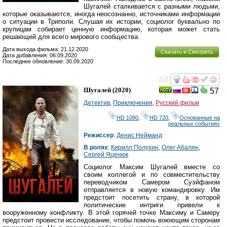
Шугалей сталкивается с разными людьми,
которые оказываются, иногда неосознанно, источниками информации
о ситуации в Триполи. Слушая их истории, социолог буквально по
крупицам собирает ценную информацию, которая может стать
решающей для всего мирового сообщества.
Дата выхода фильма: 21.12.2020
Скачать и Смотреть
Дата добавления: 06.09.2020
Последнее обновление: 30.09.2020
смотреть
инте
Шугалей
(2020)
57
Детектив
,
Приключения
,
Русский фильм
HD 1080
,
HD 720
,
Основанные на
реальных событиях
Режиссер
:
Денис Нейманд
В ролях
:
Кирилл Полухин
,
Олег Абалян
,
Сергей Яценюк
Социолог Максим Шугалей вместе со
своим коллегой и по совместительству
переводчиком Самером Суэйфаном
отправляется в новую командировку. Им
предстоит посетить страну, в которой
политические интриги привели к
вооруженному конфликту. В этой горячей точке Максиму и Самеру
предстоит провести исследование, чтобы помочь воюющим сторонам