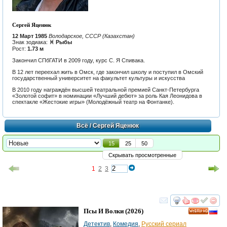
Сергей Яценюк
12 Март 1985
Володарское, СССР (Казахстан)
Знак зодиака:
♓ Рыбы
Рост:
1.73 м
Закончил СПбГАТИ в 2009 году, курс С. Я Спивака.
В 12 лет переехал жить в Омск, где закончил школу и поступил в Омский
государственный университет на факультет культуры и искусства
В 2010 году награждён высшей театральной премией Санкт-Петербурга
«Золотой софит» в номинации «Лучший дебют» за роль Кая Леонидова в
спектакле «Жестокие игры» (Молодёжный театр на Фонтанке).
Всё
/ Сергей Яценюк
15
25
50
Скрывать просмотренные
1
2
3
смотреть
инте
Псы И Волки
(2026)
HD
Детектив
,
Комедия
,
Русский сериал