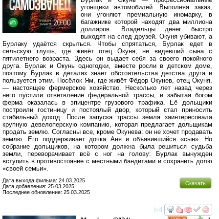
угонщики автомобилей. Выполняя заказ,
они угоняют премиальную иномарку, в
багажнике которой находят два миллиона
долларов. Владельцы денег быстро
выходят на след друзей. Окуня убивают, а
Бурлаку удаётся скрыться. Чтобы спрятаться, Бурлак едет в
сельскую глушь, где живёт отец Окуня, не видевший сына с
пятилетнего возраста. Здесь он выдает себя за своего покойного
друга. Бурлак и Окунь одногодки, вместе росли в детском доме,
поэтому Бурлак в деталях знает обстоятельства детства друга и
пользуется этим. Посёлок Ям, где живёт Фёдор Окунев, отец Окуня,
— настоящее фермерское хозяйство. Несколько лет назад через
него пустили ответвление федеральной трассы, и забытая богом
ферма оказалась в эпицентре грузового трафика. Её дольщики
построили гостиницу и постоялый двор, который стал приносить
стабильный доход. После запуска трассы земля заинтересовала
крупную девелоперскую компанию, которая предлагает дольщикам
продать землю. Согласны все, кроме Окунева: он не хочет продавать
землю. Его поддерживает дочка Аня и объявившийся «сын». Но
собрание дольщиков, на котором должна была решиться судьба
земли, переворачивает всё с ног на голову: Бурлак вынужден
вступить в противостояние с местными бандитами и сохранить долю
«своей семьи».
Дата выхода фильма: 24.03.2025
Скачать
Дата добавления: 25.03.2025
Последнее обновление: 25.03.2025
смотреть
инте