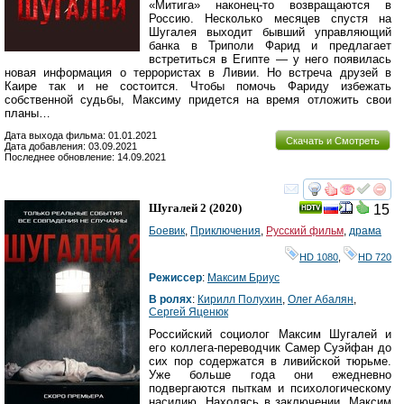
«Митига» наконец-то возвращаются в
Россию. Несколько месяцев спустя на
Шугалея выходит бывший управляющий
банка в Триполи Фарид и предлагает
встретиться в Египте — у него появилась
новая информация о террористах в Ливии. Но встреча друзей в
Каире так и не состоится. Чтобы помочь Фариду избежать
собственной судьбы, Максиму придется на время отложить свои
планы…
Дата выхода фильма: 01.01.2021
Скачать и Смотреть
Дата добавления: 03.09.2021
Последнее обновление: 14.09.2021
смотреть
инте
Шугалей 2
(2020)
15
Боевик
,
Приключения
,
Русский фильм
,
драма
HD 1080
,
HD 720
Режиссер
:
Максим Бриус
В ролях
:
Кирилл Полухин
,
Олег Абалян
,
Сергей Яценюк
Российский социолог Максим Шугалей и
его коллега-переводчик Самер Суэйфан до
сих пор содержатся в ливийской тюрьме.
Уже больше года они ежедневно
подвергаются пыткам и психологическому
насилию. Находясь в заключении, Максим