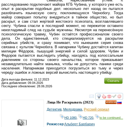
символы, нарисованные углём. К
расследованию подключают майора КГБ Чубина, у которого уже есть
опыт в раскрытии подобных дел: несколько лет назад он пытался
разоблачить языческую секту, поклоняющуюся Чернобогу. Тогда
майор совершил попытку внедриться в тайное общество, но был
раскрыт, и сам стал жертвой жестокого психопата, возглавлявшего
секту. Чубина спасли в последний момент, но пережитое оставило
неизгладимый след на судьбе мужчины. Несмотря на перенесённую
психологическую травму, Чубин остаётся профессионалом своего
дела. Он единственный, кто специализируется на раскрытии
серийных убийств, и сразу понимает, что нынешняя серия снова
связана с культом Чернобога. В напарники Чубину достаётся капитан
милиции Фёдоров, пышущий энергией и силой здоровяк. Чубин и
Федоров пытаются выследить убийцу, находясь под колоссальным
давлением со стороны своего начальства, которое приказывает
незамедлительно найти маньяка, чтобы не допустить паники среди
населения. Напарникам приходится погрузиться во тьму и через
череду ошибок и ложных версий вычислить настоящего убийцу.
Дата выхода фильма: 11.12.2023
Скачать
Дата добавления: 09.04.2026
Последнее обновление: 28.06.2026
смотреть
инте
Лица Не Раскрывать
(2023)
HD
Детектив
,
Мелодрама
,
Русский сериал
HD 1080
,
HD 720
,
to be continued...
Режиссер
:
Альберт Барбарич