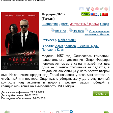
смотреть
инте
Феррари
(2023)
Ray
(
Ferrari
)
Биография
,
Драма
,
Зарубежный фильм
,
Спорт
HD 2160р
,
HD 1080
,
Основанные на
реальных событиях
Режиссер
:
Майкл Манн
В ролях
:
Адам Драйвер
,
Шейлин Вудли
,
Пенелопа Крус
Модена, 1957 год. Основатель компании-
национального достояния Энцо Феррари
переживает смерть сына и живёт на два
дома — с женой отношения не ладятся, а
от давней любовницы у него растёт второй
сын. Из-за низких продаж над Ferrari нависает угроза банкротства, а
чтобы найти инвестора, Энцо нужно убедить жену дать ему полный
контроль над акциями и поднять престиж марки победой в
грандиозной гонке на выносливость Mille Miglia.
Дата выхода фильма: 21.12.2023
Скачать
Дата добавления: 26.01.2024
Последнее обновление: 24.03.2024
1
2
3
· · ·
24