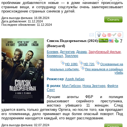
проблемам добавляются новые — в доме начинают происходить
странные вещи, и сотрудницу соцслужбы очень заинтересовывает
происхождение странных синяков у детей.
Дата выхода фильма: 16.08.2024
Скачать
Дата добавления: 11.12.2024
Последнее обновление: 11.12.2024
смотреть
инте
Список Подозреваемых
(2024)
7
Ray
(
Boneyard
)
Боевик
,
Детектив
,
Драма
,
Зарубежный фильм
,
Криминал
,
Триллер
HD 1080
,
HD 720
,
Основанные на
реальных событиях
,
Про маньяков и серийных
убийц
Режиссер
:
Азиф Акбар
В ролях
:
Мэл Гибсон
,
Нора Зеетнер
,
Фифти
Сент
Лучшие агенты ФБР и полиция
разыскивают серийного преступника,
жестоко убившего 11 женщин. След
удается взять только детективу Ортега, но после того, как пропадает
его племянница, дело принимает еще более опасный поворот. Под
подозрением находится каждый, кто ведет расследование.
Дата выхода фильма: 02.07.2024
Скачать