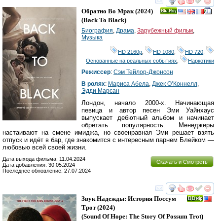
смотреть
инте
Обратно Во Мрак
(2024)
Ray
(
Back To Black
)
Биография
,
Драма
,
Зарубежный фильм
,
Музыка
HD 2160р
,
HD 1080
,
HD 720
,
Основанные на реальных событиях
,
Наркотики
Режиссер
:
Сэм Тейлор-Джонсон
В ролях
:
Мариса Абела
,
Джек О’Коннелл
,
Эдди Марсан
Лондон, начало 2000-х. Начинающая
певица и автор песен Эми Уайнхаус
выпускает дебютный альбом и начинает
обретать популярность. Менеджеры
настаивают на смене имиджа, но своенравная Эми решает взять
отпуск и идёт в бар, где знакомится с интересным парнем Блейком —
любовью всей своей жизни.
Дата выхода фильма: 11.04.2024
Скачать и Смотреть
Дата добавления: 30.05.2024
Последнее обновление: 27.07.2024
смотреть
инте
Звук Надежды: История Поссум
Трот
(2024)
(
Sound Of Hope: The Story Of Possum Trot
)