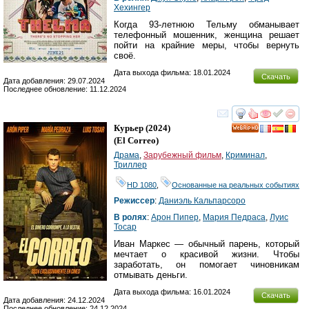
Хехингер
Когда 93-летнюю Тельму обманывает
телефонный мошенник, женщина решает
пойти на крайние меры, чтобы вернуть
своё.
Дата выхода фильма: 18.01.2024
Скачать
Дата добавления: 29.07.2024
Последнее обновление: 11.12.2024
смотреть
инте
Курьер
(2024)
HD
(
El Correo
)
Драма
,
Зарубежный фильм
,
Криминал
,
Триллер
HD 1080
,
Основанные на реальных событиях
Режиссер
:
Даниэль Кальпарсоро
В ролях
:
Арон Пипер
,
Мария Педраса
,
Луис
Тосар
Иван Маркес — обычный парень, который
мечтает о красивой жизни. Чтобы
заработать, он помогает чиновникам
отмывать деньги.
Дата выхода фильма: 16.01.2024
Скачать
Дата добавления: 24.12.2024
Последнее обновление: 24.12.2024