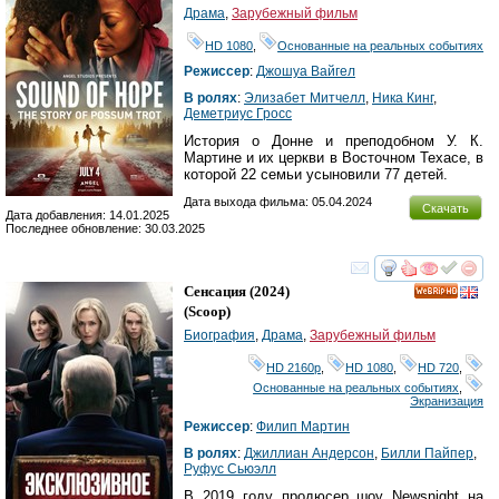
Драма
,
Зарубежный фильм
HD 1080
,
Основанные на реальных событиях
Режиссер
:
Джошуа Вайгел
В ролях
:
Элизабет Митчелл
,
Ника Кинг
,
Деметриус Гросс
История о Донне и преподобном У. К.
Мартине и их церкви в Восточном Техасе, в
которой 22 семьи усыновили 77 детей.
Дата выхода фильма: 05.04.2024
Скачать
Дата добавления: 14.01.2025
Последнее обновление: 30.03.2025
смотреть
инте
Сенсация
(2024)
HD
(
Scoop
)
Биография
,
Драма
,
Зарубежный фильм
HD 2160р
,
HD 1080
,
HD 720
,
Основанные на реальных событиях
,
Экранизация
Режиссер
:
Филип Мартин
В ролях
:
Джиллиан Андерсон
,
Билли Пайпер
,
Руфус Сьюэлл
В 2019 году продюсер шоу Newsnight на