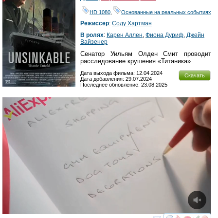
HD 1080
,
Основанные на реальных событиях
Режиссер
:
Cодy Хартман
В ролях
:
Карен Аллен
,
Фиона Дуриф
,
Джейн
Вайзенер
Сенатор Уильям Олден Смит проводит
расследование крушения «Титаника».
Дата выхода фильма: 12.04.2024
Скачать
Дата добавления: 29.07.2024
Последнее обновление: 23.08.2025