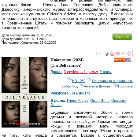
опасным и грозным противником, чем
крупные банки — Payday Loan Companies. Дэйв привлекает
Джессику, американского журналиста-расследователя, и Оливера,
местного консультанта Citizen's Advice, к своему делу. Вместе они
отправляются в путешествие, которое в конечном итоге приведет их
в Соединенные Штаты и поможет разрушить целую индустрию
хищных корпораций.
Дата выхода фильма: 10.01.2025
Скачать
Дата добавления: 16.01.2025
Последнее обновление: 16.01.2025
смотреть
инте
Избавление
(2024)
HD
(
The Deliverance
)
Драма
,
Зарубежный фильм
,
Ужасы
HD 1080
,
Основанные на реальных
событиях
,
Ангелы и Демоны
,
Призраки
Режиссер
:
Ли Дэниелс
В ролях
:
Гленн Клоуз
,
Омар Эппс
,
Онжаню
Эллис
Сидевшая алкоголичка Эбони с тремя
детьми и пожилой матерью недавно
переехала в новый дом. Семья еле сводит
концы с концами, мать проходит
химиотерапию, поэтому Эбони старается
не пить, хоть иногда и срывается. Вскоре к существующим