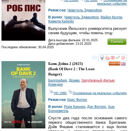
реальных событиях
Режиссер
:
Чиветель Эджиофор
В ролях
:
Чиветель Эджиофор
,
Майкл Келли
,
Камила Кабейо
Выпускник Йельского университета рискует
своим будущим, чтобы помочь отцу.
Дата выхода фильма: 22.01.2025
Скачать
Дата добавления: 13.01.2025
Последнее обновление: 30.04.2025
смотреть
инте
Банк Дэйва 2
(2025)
HD
(
Bank Of Dave 2 : The Loan
Ranger
)
Биография
,
Драма
,
Зарубежный фильм
,
Комедия
HD 1080
,
Основанные на реальных событиях
Режиссер
:
Крис Фоггин
В ролях
:
Рори Киннер
,
Дэн Фоглер
,
Хью
Бонневилль
Cпустя два года после основания самого
первого общественного банка Британии,
Дэйв Фишвик сталкивается с еще более