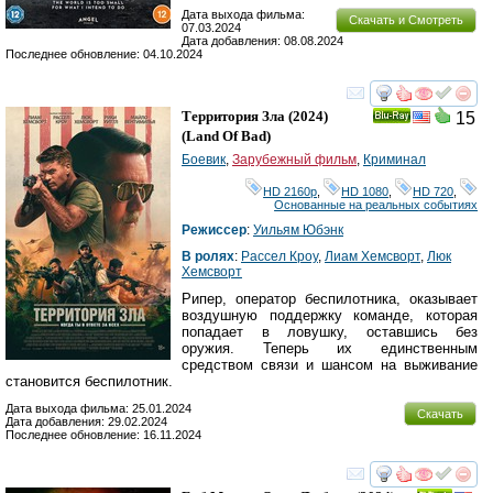
Дата выхода фильма:
Скачать и Смотреть
07.03.2024
Дата добавления: 08.08.2024
Последнее обновление: 04.10.2024
смотреть
инте
Территория Зла
(2024)
15
Ray
(
Land Of Bad
)
Боевик
,
Зарубежный фильм
,
Криминал
HD 2160р
,
HD 1080
,
HD 720
,
Основанные на реальных событиях
Режиссер
:
Уильям Юбэнк
В ролях
:
Рассел Кроу
,
Лиам Хемсворт
,
Люк
Хемсворт
Рипер, оператор беспилотника, оказывает
воздушную поддержку команде, которая
попадает в ловушку, оставшись без
оружия. Теперь их единственным
средством связи и шансом на выживание
становится беспилотник.
Дата выхода фильма: 25.01.2024
Скачать
Дата добавления: 29.02.2024
Последнее обновление: 16.11.2024
смотреть
инте