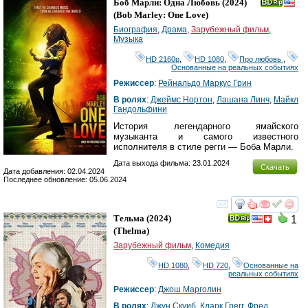
Боб Марли: Одна Любовь
(2024)
(
Bob Marley: One Love
)
Биография
,
Драма
,
Зарубежный фильм
,
Музыка
HD 2160р
,
HD 1080
,
Про любовь
,
Основанные на реальных событиях
Режиссер
:
Рейнальдо Маркус Грин
В ролях
:
Джеймс Нортон
,
Лашана Линч
,
Майкл
Гандольфини
История легендарного ямайского
музыканта и самого известного
исполнителя в стиле регги — Боба Марли.
Дата выхода фильма: 23.01.2024
Скачать
Дата добавления: 02.04.2024
Последнее обновление: 05.06.2024
смотреть
инте
Тельма
(2024)
1
(
Thelma
)
Зарубежный фильм
,
Комедия
HD 1080
,
HD 720
,
Основанные на
реальных событиях
Режиссер
:
Джош Марголин
В ролях
:
Джун Скуиб
,
Кларк Грегг
,
Фред