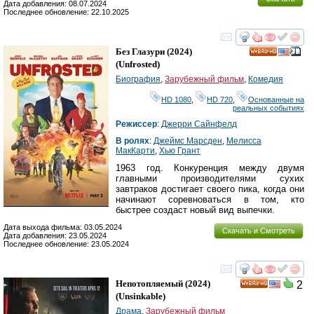
Дата добавления: 08.07.2024
Последнее обновление: 22.10.2025
смотреть
инте
Без Глазури
(2024)
HD
(
Unfrosted
)
Биография
,
Зарубежный фильм
,
Комедия
HD 1080
,
HD 720
,
Основанные на
реальных событиях
Режиссер
:
Джерри Сайнфелд
В ролях
:
Джеймс Марсден
,
Мелисса
МакКарти
,
Хью Грант
1963 год. Конкуренция между двумя
главными производителями сухих
завтраков достигает своего пика, когда они
начинают соревноваться в том, кто
быстрее создаст новый вид выпечки.
Дата выхода фильма: 03.05.2024
Скачать и Смотреть
Дата добавления: 23.05.2024
Последнее обновление: 23.05.2024
смотреть
инте
Непотопляемый
(2024)
2
HD
(
Unsinkable
)
Драма
,
Зарубежный фильм