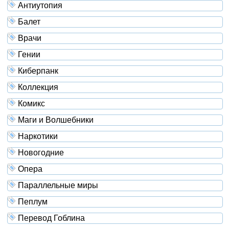
Антиутопия
Балет
Врачи
Гении
Киберпанк
Коллекция
Комикс
Маги и Волшебники
Наркотики
Новогодние
Опера
Параллельные миры
Пеплум
Перевод Гоблина