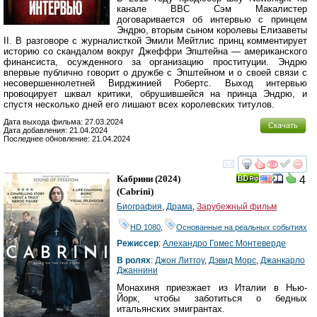
канале BBC Сэм Макалистер
договаривается об интервью с принцем
Эндрю, вторым сыном королевы Елизаветы
II. В разговоре с журналисткой Эмили Мейтлис принц комментирует
историю со скандалом вокруг Джеффри Эпштейна — американского
финансиста, осужденного за организацию проституции. Эндрю
впервые публично говорит о дружбе с Эпштейном и о своей связи с
несовершеннолетней Вирджинией Робертс. Выход интервью
провоцирует шквал критики, обрушившейся на принца Эндрю, и
спустя несколько дней его лишают всех королевских титулов.
Дата выхода фильма: 27.03.2024
Скачать
Дата добавления: 21.04.2024
Последнее обновление: 21.04.2024
смотреть
инте
Кабрини
(2024)
4
(
Cabrini
)
Биография
,
Драма
,
Зарубежный фильм
HD 1080
,
Основанные на реальных событиях
Режиссер
:
Алехандро Гомес Монтеверде
В ролях
:
Джон Литгоу
,
Дэвид Морс
,
Джанкарло
Джаннини
Монахиня приезжает из Италии в Нью-
Йорк, чтобы заботиться о бедных
итальянских эмигрантах.