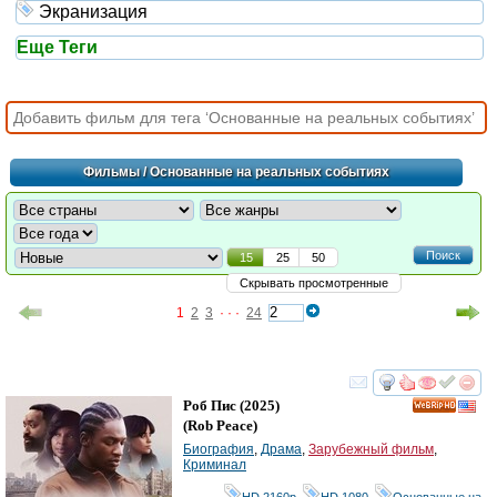
Экранизация
Еще Теги
Фильмы
/ Основанные на реальных событиях
Поиск
15
25
50
Скрывать просмотренные
1
2
3
· · ·
24
смотреть
инте
Роб Пис
(2025)
HD
(
Rob Peace
)
Биография
,
Драма
,
Зарубежный фильм
,
Криминал
HD 2160р
,
HD 1080
,
Основанные на