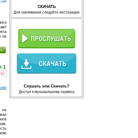
 720
СКАЧАТЬ
Для скачивания следуйте инструкции
ного
вает
екта
ю из
ть
1
реть
интересует
Слушать или Скачать?
1080
Доступ к музыкальному сервису
 по
каз
оге
ром,
есть
свою