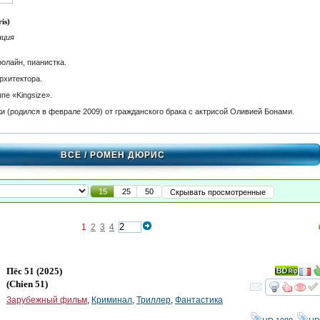
is)
нция
олайн, пианистка.
рхитектора.
пе «Kingsize».
и (родился в феврале 2009) от гражданского брака с актрисой Оливией Бонами.
ВСЁ
/ РОМЕН ДЮРИС
15
25
50
Скрывать просмотренные
1
2
3
4
Пёс 51
(2025)
(
Chien 51
)
смот
Зарубежный фильм
,
Криминал
,
Триллер
,
Фантастика