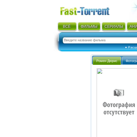
ВСЁ
ФИЛЬМЫ
СЕРИАЛЫ
АН
● Расш
Ромен Дюрис
Фотогр