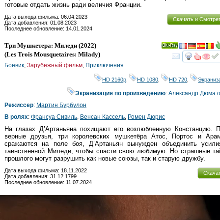
готовые отдать жизнь ради величия Франции.
Дата выхода фильма: 06.04.2023
Скачать и Смотре
Дата добавления: 01.08.2023
Последнее обновление: 14.01.2024
Три Мушкетера: Миледи
(2022)
Ray
(
Les Trois Mousquetaires: Milady
)
смот
Боевик
,
Зарубежный фильм
,
Приключения
HD 2160р
,
HD 1080
,
HD 720
,
Экраниз
Экранизация по произведению
:
Александр Дюма 
Режиссер
:
Мартин Бурбулон
В ролях
:
Франсуа Сивиль
,
Венсан Кассель
,
Ромен Дюрис
На глазах Д’Артаньяна похищают его возлюбленную Констанцию. П
верные друзья, три королевских мушкетёра Атос, Портос и Арам
сражаются на поле боя, Д’Артаньян вынужден объединить усили
таинственной Миледи, чтобы спасти свою любимую. Но страшные та
прошлого могут разрушить как новые союзы, так и старую дружбу.
Дата выхода фильма: 18.11.2022
Скача
Дата добавления: 31.12.1799
Последнее обновление: 11.07.2024