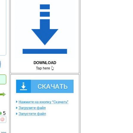
DOWNLOAD
Tap here 👆
5
реть
интересует