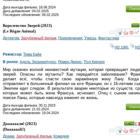
Дата выхода фильма: 18.06.2024
Скача
Дата добавления: 04.02.2025
Последнее обновление: 06.02.2025
Королевство Зверей
(2023)
(
Le Règne Animal
)
смот
Детектив
,
Зарубежный фильм
,
Приключения
,
Ужасы
,
Фантастика
HD 1080
,
HD
Режиссер
:
Тома Кайе
В ролях
:
Адель Экзаркопулос
,
Ромен Дюрис
,
Пол Кирхер
Мир охвачен волной неизвестной мутации, которая превращает люд
зверей. Опасны ли мутанты? Как передаётся заболевание? Фран
делает всё, чтобы спасти свою заражённую жену Лану. Когда
отправляют в больничный филиал на юге Франции, он с 16-летним с
Эмилем едет следом. В результате аварии некоторые из существ, с
которых может быть жена Франсуа, исчезают. Отец с сыном начин
поиски Ланы, которые навсегда изменят их жизнь.
Дата выхода фильма: 30.11.2023
Скача
Дата добавления: 21.02.2024
Последнее обновление: 19.04.2024
Даааааали!
(2023)
(
Daaaaaalí!
)
смот
Драма
,
Зарубежный фильм
,
Комедия