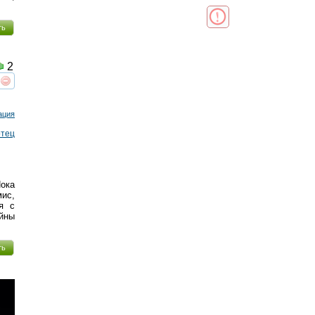
ть
2
реть
интересует
ация
отец
ока
ис,
я с
йны
ть