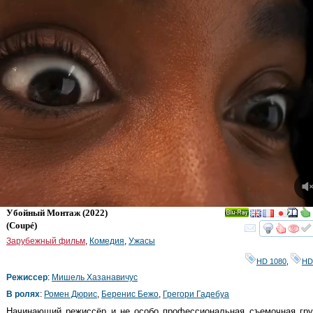
Убойный Монтаж
(2022)
Ray
(
Coupé
)
смот
Зарубежный фильм
,
Комедия
,
Ужасы
HD 1080
,
HD
Режиссер
:
Мишель Хазанавичус
В ролях
:
Ромен Дюрис
,
Беренис Бежо
,
Грегори Гадебуа
Начинающий режиссёр и не особо профессиональная съемочная гру