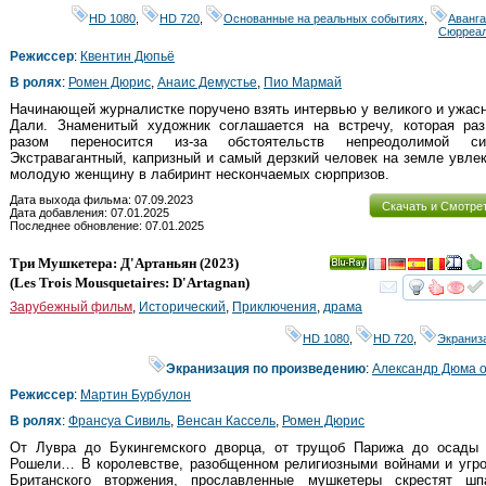
HD 1080
,
HD 720
,
Основанные на реальных событиях
,
Аванга
Сюрреа
Режиссер
:
Квентин Дюпьё
В ролях
:
Ромен Дюрис
,
Анаис Демустье
,
Пио Мармай
Начинающей журналистке поручено взять интервью у великого и ужас
Дали. Знаменитый художник соглашается на встречу, которая раз
разом переносится из-за обстоятельств непреодолимой си
Экстравагантный, капризный и самый дерзкий человек на земле увле
молодую женщину в лабиринт нескончаемых сюрпризов.
Дата выхода фильма: 07.09.2023
Скачать и Смотре
Дата добавления: 07.01.2025
Последнее обновление: 07.01.2025
Три Мушкетера: Д'Артаньян
(2023)
Ray
(
Les Trois Mousquetaires: D'Artagnan
)
смот
Зарубежный фильм
,
Исторический
,
Приключения
,
драма
HD 1080
,
HD 720
,
Экраниз
Экранизация по произведению
:
Александр Дюма 
Режиссер
:
Мартин Бурбулон
В ролях
:
Франсуа Сивиль
,
Венсан Кассель
,
Ромен Дюрис
От Лувра до Букингемского дворца, от трущоб Парижа до осады 
Рошели… В королевстве, разобщенном религиозными войнами и угро
Британского вторжения, прославленные мушкетеры скрестят шпа