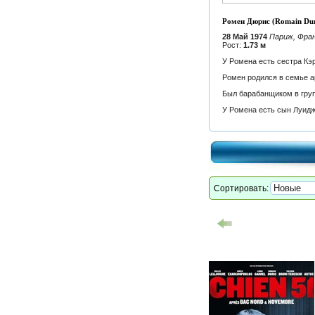
Ромен Дюрис (Romain Dur
28 Май 1974
Париж, Фра
Рост:
1.73 м
У Ромена есть сестра Кэр
Ромен родился в семье а
Был барабанщиком в груп
У Ромена есть сын Луидж
Сортировать: