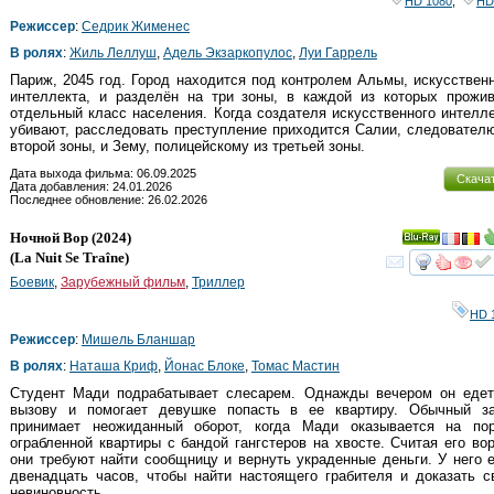
HD 1080
,
HD
Режиссер
:
Седрик Жименес
В ролях
:
Жиль Леллуш
,
Адель Экзаркопулос
,
Луи Гаррель
Париж, 2045 год. Город находится под контролем Альмы, искусствен
интеллекта, и разделён на три зоны, в каждой из которых прожи
отдельный класс населения. Когда создателя искусственного интелл
убивают, расследовать преступление приходится Салии, следовател
второй зоны, и Зему, полицейскому из третьей зоны.
Дата выхода фильма: 06.09.2025
Скача
Дата добавления: 24.01.2026
Последнее обновление: 26.02.2026
Ночной Вор
(2024)
Ray
(
La Nuit Se Traîne
)
смот
Боевик
,
Зарубежный фильм
,
Триллер
HD 
Режиссер
:
Мишель Бланшар
В ролях
:
Наташа Криф
,
Йонас Блоке
,
Томас Мастин
Студент Мади подрабатывает слесарем. Однажды вечером он едет
вызову и помогает девушке попасть в ее квартиру. Обычный за
принимает неожиданный оборот, когда Мади оказывается на пор
ограбленной квартиры с бандой гангстеров на хвосте. Считая его во
они требуют найти сообщницу и вернуть украденные деньги. У него 
двенадцать часов, чтобы найти настоящего грабителя и доказать 
невиновность.