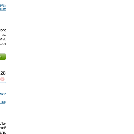
рд и
лизм
ного
 за
лы.
кает
ть
28
реть
интересует
ация
отец
Ла-
зой
ги,