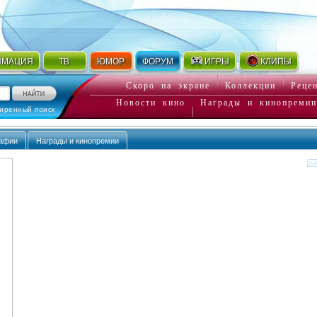
ИМАЦИЯ
ТВ
ЮМОР
ФОРУМ
ИГРЫ
КЛИПЫ
Скоро на экране
Коллекции
Реце
Новости кино
Награды и кинопремии
иренный поиск
афии
Награды и кинопремии