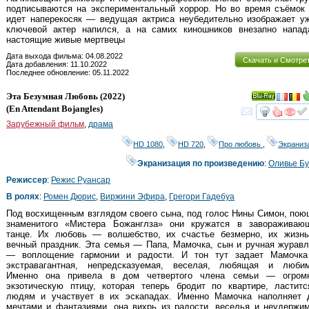
подписываются на экспериментальный хоррор. Но во время съёмок 
идет наперекосяк — ведущая актриса неубедительно изображает уж
ключевой актер напился, а на самих киношников внезапно напад
настоящие живые мертвецы
Дата выхода фильма: 04.08.2022
Скачать и Смотре
Дата добавления: 11.10.2022
Последнее обновление: 05.11.2022
Эта Безумная Любовь
(2022)
Ray
(
En Attendant Bojangles
)
смот
Зарубежный фильм
,
драма
HD 1080
,
HD 720
,
Про любовь
,
Экраниз
Экранизация по произведению
:
Оливье Б
Режиссер
:
Режис Руансар
В ролях
:
Ромен Дюрис
,
Виржини Эфира
,
Грегори Гадебуа
Под восхищенным взглядом своего сына, под голос Нины Симон, по
знаменитого «Мистера Божанглза» они кружатся в завораживаю
танце. Их любовь — волшебство, их счастье безмерно, их жизн
вечный праздник. Эта семья — Папа, Мамочка, сын и ручная журав
— воплощение гармонии и радости. И тон тут задает Мамочк
экстравагантная, непредсказуемая, веселая, любящая и любим
Именно она привела в дом четвертого члена семьи — огром
экзотическую птицу, которая теперь бродит по квартире, ластитс
людям и участвует в их эскападах. Именно Мамочка наполняет 
мечтами и фантазиями, она вихрь из радости, веселья и неудержи