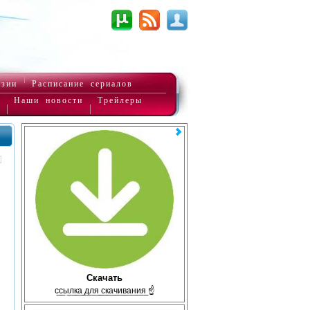
нзии
Расписание сериалов
Наши новости
Трейлеры
Скачать
с̲с̲ы̲л̲к̲а̲ ̲д̲л̲я̲ ̲с̲к̲а̲ч̲и̲в̲а̲н̲и̲я̲ ☝