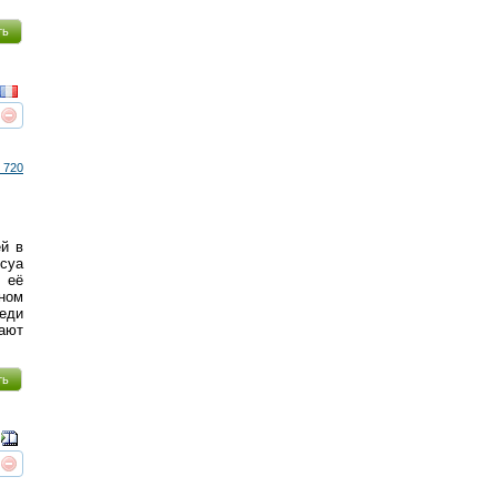
ть
реть
интересует
 720
ей в
суа
 её
ыном
реди
ают
ть
реть
интересует