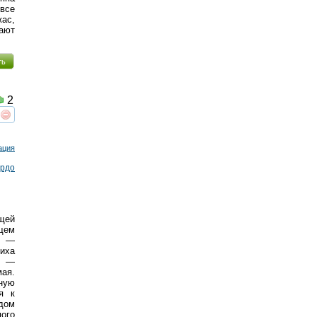
все
ас,
ают
ть
2
реть
интересует
ация
урдо
ющей
щем
ь —
лиха
а —
ая.
ную
я к
дом
мого