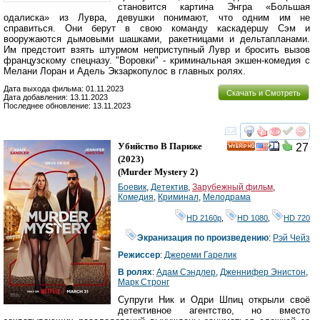
становится картина Энгра «Большая
одалиска» из Лувра, девушки понимают, что одним им не
справиться. Они берут в свою команду каскадершу Сэм и
вооружаются дымовыми шашками, ракетницами и дельтапланами.
Им предстоит взять штурмом неприступный Лувр и бросить вызов
французскому спецназу. "Воровки" - криминальная экшен-комедия с
Мелани Лоран и Адель Экзаркопулос в главных ролях.
Дата выхода фильма: 01.11.2023
Скачать и Смотреть
Дата добавления: 13.11.2023
Последнее обновление: 13.11.2023
смотреть
инте
Убийство В Париже
27
HD
(2023)
(
Murder Mystery 2
)
Боевик
,
Детектив
,
Зарубежный фильм
,
Комедия
,
Криминал
,
Мелодрама
HD 2160р
,
HD 1080
,
HD 720
Экранизация по произведению
:
Рэй Чейз
Режиссер
:
Джереми Гарелик
В ролях
:
Адам Сэндлер
,
Дженнифер Энистон
,
Марк Стронг
Супруги Ник и Одри Шпиц открыли своё
детективное агентство, но вместо