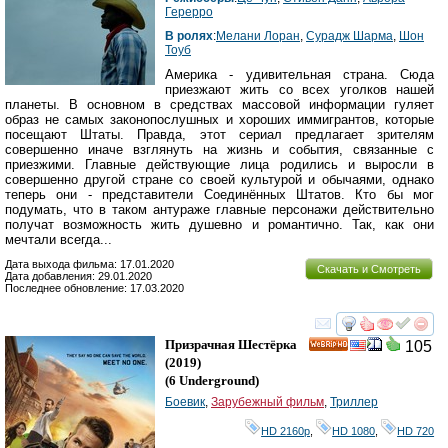
Герерро
В ролях
:
Мелани Лоран
,
Сурадж Шарма
,
Шон
Тоуб
Америка - удивительная страна. Сюда
приезжают жить со всех уголков нашей
планеты. В основном в средствах массовой информации гуляет
образ не самых законопослушных и хороших иммигрантов, которые
посещают Штаты. Правда, этот сериал предлагает зрителям
совершенно иначе взглянуть на жизнь и события, связанные с
приезжими. Главные действующие лица родились и выросли в
совершенно другой стране со своей культурой и обычаями, однако
теперь они - представители Соединённых Штатов. Кто бы мог
подумать, что в таком антураже главные персонажи действительно
получат возможность жить душевно и романтично. Так, как они
мечтали всегда...
Дата выхода фильма: 17.01.2020
Скачать и Смотреть
Дата добавления: 29.01.2020
Последнее обновление: 17.03.2020
смотреть
инте
Призрачная Шестёрка
105
HD
(2019)
(
6 Underground
)
Боевик
,
Зарубежный фильм
,
Триллер
HD 2160р
,
HD 1080
,
HD 720