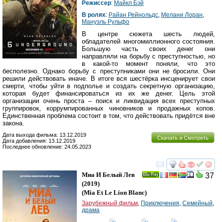
Режиссер
:
Майкл Бэй
В ролях
:
Райан Рейнольдс
,
Мелани Лоран
,
Мануэль Рульфо
В центре сюжета шесть людей,
обладателей многомиллионного состояния.
Большую часть своих денег они
направляли на борьбу с преступностью, но
в какой-то момент поняли, что это
бесполезно. Однако борьбу с преступниками они не бросили. Они
решили действовать иначе. В итоге вся шестёрка инсценирует свои
смерти, чтобы уйти в подполье и создать секретную организацию,
которая будет финансироваться из их же денег. Цель этой
организации очень проста – поиск и ликвидация всех преступных
группировок, коррумпированных чиновников и продажных копов.
Единственная проблема состоит в том, что действовать придётся вне
закона.
Дата выхода фильма: 13.12.2019
Скачать и Смотреть
Дата добавления: 13.12.2019
Последнее обновление: 24.05.2023
смотреть
инте
Миа И Белый Лев
37
Ray
(2019)
(
Mia Et Le Lion Blanc
)
Зарубежный фильм
,
Приключения
,
Семейный
,
драма