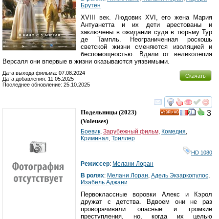
Брутен
XVIII век. Людовик XVI, его жена Мария
Антуанетта и их дети арестованы и
заключены в ожидании суда в тюрьму Тур
де Тампль. Неограниченная роскошь
светской жизни сменяются изоляцией и
беспомощностью. Вдали от великолепия
Версаля они впервые в жизни оказываются уязвимыми.
Дата выхода фильма: 07.08.2024
Скачать
Дата добавления: 11.05.2025
Последнее обновление: 25.10.2025
смотреть
инте
Подельницы
(2023)
3
HD
(
Voleuses
)
Боевик
,
Зарубежный фильм
,
Комедия
,
Криминал
,
Триллер
HD 1080
Режиссер
:
Мелани Лоран
В ролях
:
Мелани Лоран
,
Адель Экзаркопулос
,
Изабель Аджани
Первоклассные воровки Алекс и Кэрол
дружат с детства. Вдвоем они не раз
проворачивали опасные и громкие
преступления, но, когда их целью