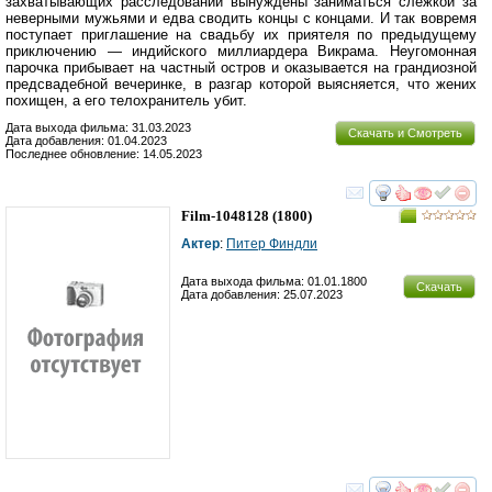
захватывающих расследований вынуждены заниматься слежкой за
неверными мужьями и едва сводить концы с концами. И так вовремя
поступает приглашение на свадьбу их приятеля по предыдущему
приключению — индийского миллиардера Викрама. Неугомонная
парочка прибывает на частный остров и оказывается на грандиозной
предсвадебной вечеринке, в разгар которой выясняется, что жених
похищен, а его телохранитель убит.
Дата выхода фильма: 31.03.2023
Скачать и Смотреть
Дата добавления: 01.04.2023
Последнее обновление: 14.05.2023
смотреть
инте
Film-1048128
(1800)
Актер
:
Питер Финдли
Дата выхода фильма: 01.01.1800
Скачать
Дата добавления: 25.07.2023