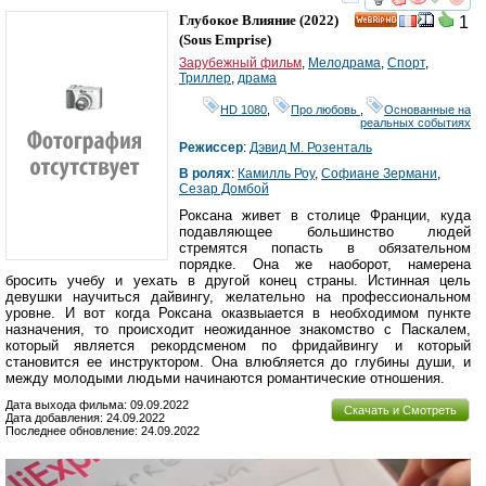
смотреть
инте
Глубокое Влияние
(2022)
1
HD
(
Sous Emprise
)
Зарубежный фильм
,
Мелодрама
,
Спорт
,
Триллер
,
драма
HD 1080
,
Про любовь
,
Основанные на
реальных событиях
Режиссер
:
Дэвид М. Розенталь
В ролях
:
Камилль Роу
,
Софиане Зермани
,
Сезар Домбой
Роксана живет в столице Франции, куда
подавляющее большинство людей
стремятся попасть в обязательном
порядке. Она же наоборот, намерена
бросить учебу и уехать в другой конец страны. Истинная цель
девушки научиться дайвингу, желательно на профессиональном
уровне. И вот когда Роксана оказвыается в необходимом пункте
назначения, то происходит неожиданное знакомство с Паскалем,
который является рекордсменом по фридайвингу и который
становится ее инструктором. Она влюбляется до глубины души, и
между молодыми людьми начинаются романтические отношения.
Дата выхода фильма: 09.09.2022
Скачать и Смотреть
Дата добавления: 24.09.2022
Последнее обновление: 24.09.2022