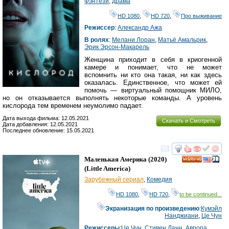
Фэнтези
,
драма
HD 1080
,
HD 720
,
Про выживание
Режиссер
:
Александр Ажа
В ролях
:
Мелани Лоран
,
Матьё Амальрик
,
Эрик Эрсон-Макарель
Женщина приходит в себя в криогенной
камере и понимает, что не может
вспомнить ни кто она такая, ни как здесь
оказалась. Единственное, что может ей
помочь — виртуальный помощник МИЛО,
но он отказывается выполнять некоторые команды. А уровень
кислорода тем временем неумолимо падает.
Дата выхода фильма: 12.05.2021
Скачать и Смотреть
Дата добавления: 12.05.2021
Последнее обновление: 15.05.2021
смотреть
инте
Маленькая Америка
(2020)
HD
(
Little America
)
Зарубежный сериал
,
Комедия
HD 1080
,
HD 720
,
to be continued...
Экранизация по произведению
:
Кумэйл
Нанджиани
,
Це Чун
Режиссеры
:
Це Чун
,
Стивен Данн
,
Аврора