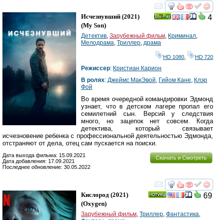
смотреть
инте
Исчезнувший
(2021)
4
Ray
(
My Son
)
Детектив
,
Зарубежный фильм
,
Криминал
,
Мелодрама
,
Триллер
,
драма
HD 1080
,
HD 720
Режиссер
:
Кристиан Карион
В ролях
:
Джеймс МакЭвой
,
Гийом Кане
,
Клэр
Фой
Во время очередной командировки Эдмонд
узнает, что в детском лагере пропал его
семилетний сын. Версий у следствия
много, но зацепок нет совсем. Когда
детектива, который связывает
исчезновение ребенка с профессиональной деятельностью Эдмонда,
отстраняют от дела, отец сам пускается на поиски.
Дата выхода фильма: 15.09.2021
Скачать и Смотреть
Дата добавления: 17.09.2021
Последнее обновление: 30.05.2022
смотреть
инте
Кислород
(2021)
69
(
Oxygen
)
Зарубежный фильм
,
Триллер
,
Фантастика
,