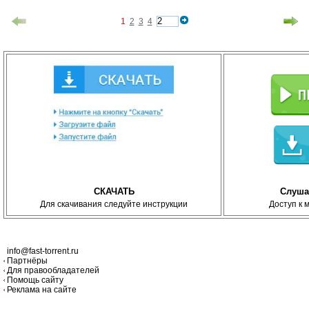
1
2
3
4
СКАЧАТЬ
Слуша
Для скачивания следуйте инструкции
Доступ к 
info@fast-torrent.ru
Партнёры
Для правообладателей
Помощь сайту
Реклама на сайте