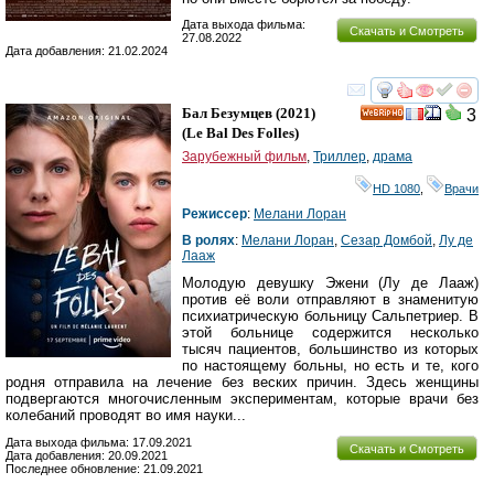
Дата выхода фильма:
Скачать и Смотреть
27.08.2022
Дата добавления: 21.02.2024
смотреть
инте
Бал Безумцев
(2021)
3
HD
(
Le Bal Des Folles
)
Зарубежный фильм
,
Триллер
,
драма
HD 1080
,
Врачи
Режиссер
:
Мелани Лоран
В ролях
:
Мелани Лоран
,
Сезар Домбой
,
Лу де
Лааж
Молодую девушку Эжени (Лу де Лааж)
против её воли отправляют в знаменитую
психиатрическую больницу Сальпетриер. В
этой больнице содержится несколько
тысяч пациентов, большинство из которых
по настоящему больны, но есть и те, кого
родня отправила на лечение без веских причин. Здесь женщины
подвергаются многочисленным экспериментам, которые врачи без
колебаний проводят во имя науки...
Дата выхода фильма: 17.09.2021
Скачать и Смотреть
Дата добавления: 20.09.2021
Последнее обновление: 21.09.2021