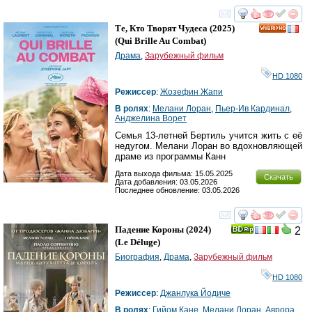
смотреть
инте
Те, Кто Творят Чудеса
(2025)
HD
(
Qui Brille Au Combat
)
Драма
,
Зарубежный фильм
HD 1080
Режиссер
:
Жозефин Жапи
В ролях
:
Мелани Лоран
,
Пьер-Ив Кардинал
,
Анджелина Ворет
Семья 13-летней Бертиль учится жить с её
недугом. Мелани Лоран во вдохновляющей
драме из программы Канн
Дата выхода фильма: 15.05.2025
Скачать
Дата добавления: 03.05.2026
Последнее обновление: 03.05.2026
смотреть
инте
Падение Короны
(2024)
2
(
Le Déluge
)
Биография
,
Драма
,
Зарубежный фильм
HD 1080
Режиссер
:
Джанлука Йодиче
В ролях
:
Гийом Кане
,
Мелани Лоран
,
Аврора