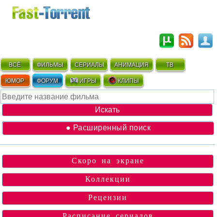
ВСЁ
ФИЛЬМЫ
СЕРИАЛЫ
АНИМАЦИЯ
ТВ
ЮМОР
ФОРУМ
ИГРЫ
КЛИПЫ
● Расширенный поиск
Скоро на экране
Коллекции
Рецензии
Расписание сериалов