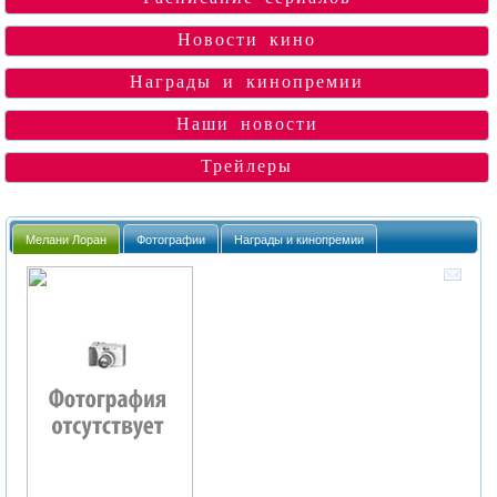
Новости кино
Награды и кинопремии
Наши новости
Трейлеры
Мелани Лоран
Фотографии
Награды и кинопремии