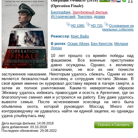
Операция «Финал»
(2018)
11
Ray
(
Operation Finale
)
Биография
,
Зарубежный фильм
,
Исторический
,
Триллер
,
драма
HD 1080
,
HD 720
,
Основанные на
реальных событиях
Режиссер
:
Крис Вайц
В ролях
:
Оскар Айзек
,
Бен Кингсли
,
Мелани
Лоран
10 лет прошло со времён победы над
фашизмом. Все военные преступники
давно осуждены. Однако, к великому
сожалению, не все из них понесли
заслуженное наказание. Некоторым удалось сбежать. Одним из них
является безжалостный эсесовец и сотрудник гестапо Эйхман. В
своё время именно он курировал доставку евреев в лагеря смерти, а
затем их полное уничтожение. Каким-то невероятным образом
Эйхману удалось избежать правосудия и осесть в Аргентине, где он
благополучно сменил имя и устроился на работу. Ему даже удалось
вывезти семью. После исчезновения эсесовца на него была
объявлена охота, которой руководил Моссад. Много лет
контрразведчику не удавалось найти ни единой зацепки, но однажды
удача улыбнулась ему.
Дата выхода фильма: 14.09.2018
Скачать и Смотреть
Дата добавления: 03.10.2018
Последнее обновление: 29.08.2022