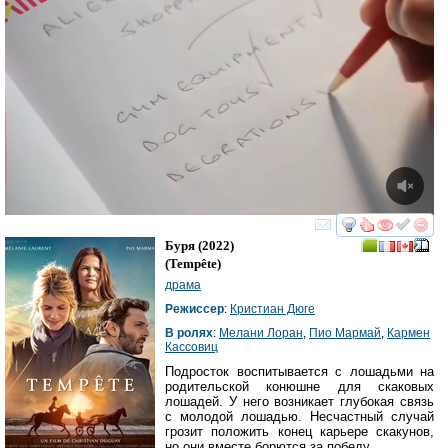
смотреть
инте
Буря
(2022)
(
Tempête
)
драма
Режиссер
:
Кристиан Дюге
В ролях
:
Мелани Лоран
,
Пио Мармай
,
Кармен
Кассовиц
Подросток воспитывается с лошадьми на
родительской конюшне для скаковых
лошадей. У него возникает глубокая связь
с молодой лошадью. Несчастный случай
грозит положить конец карьере скакунов,
но они вместе борются за победу.