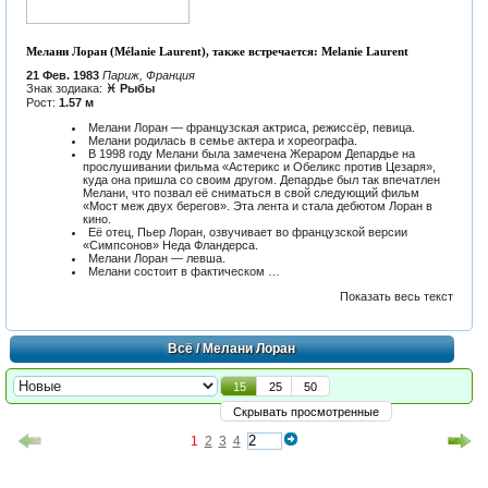
Мелани Лоран (Mélanie Laurent), также встречается: Melanie Laurent
21 Фев. 1983
Париж, Франция
Знак зодиака:
♓ Рыбы
Рост:
1.57 м
Мелани Лоран — французская актриса, режиссёр, певица.
Мелани родилась в семье актера и хореографа.
В 1998 году Мелани была замечена Жераром Депардье на
прослушивании фильма «Астерикс и Обеликс против Цезаря»,
куда она пришла со своим другом. Депардье был так впечатлен
Мелани, что позвал её сниматься в свой следующий фильм
«Мост меж двух берегов». Эта лента и стала дебютом Лоран в
кино.
Её отец, Пьер Лоран, озвучивает во французской версии
«Симпсонов» Неда Фландерса.
Мелани Лоран — левша.
Мелани состоит в фактическом …
Показать весь текст
Всё
/ Мелани Лоран
15
25
50
Скрывать просмотренные
1
2
3
4