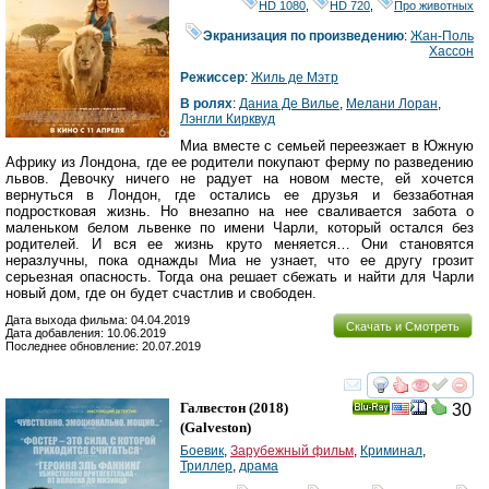
HD 1080
,
HD 720
,
Про животных
Экранизация по произведению
:
Жан-Поль
Хассон
Режиссер
:
Жиль де Мэтр
В ролях
:
Даниа Де Вилье
,
Мелани Лоран
,
Лэнгли Кирквуд
Миа вместе с семьей переезжает в Южную
Африку из Лондона, где ее родители покупают ферму по разведению
львов. Девочку ничего не радует на новом месте, ей хочется
вернуться в Лондон, где остались ее друзья и беззаботная
подростковая жизнь. Но внезапно на нее сваливается забота о
маленьком белом львенке по имени Чарли, который остался без
родителей. И вся ее жизнь круто меняется… Они становятся
неразлучны, пока однажды Миа не узнает, что ее другу грозит
серьезная опасность. Тогда она решает сбежать и найти для Чарли
новый дом, где он будет счастлив и свободен.
Дата выхода фильма: 04.04.2019
Скачать и Смотреть
Дата добавления: 10.06.2019
Последнее обновление: 20.07.2019
смотреть
инте
Галвестон
(2018)
30
Ray
(
Galveston
)
Боевик
,
Зарубежный фильм
,
Криминал
,
Триллер
,
драма