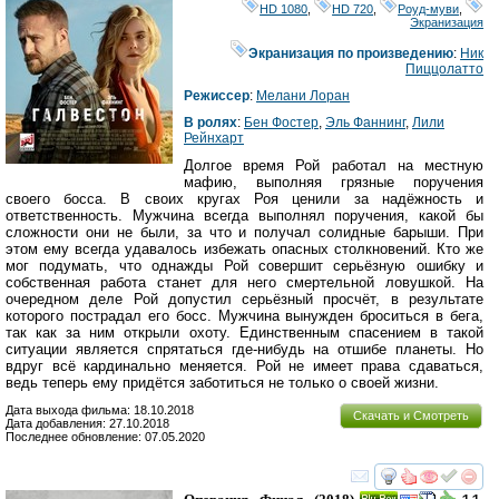
HD 1080
,
HD 720
,
Роуд-муви
,
Экранизация
Экранизация по произведению
:
Ник
Пиццолатто
Режиссер
:
Мелани Лоран
В ролях
:
Бен Фостер
,
Эль Фаннинг
,
Лили
Рейнхарт
Долгое время Рой работал на местную
мафию, выполняя грязные поручения
своего босса. В своих кругах Роя ценили за надёжность и
ответственность. Мужчина всегда выполнял поручения, какой бы
сложности они не были, за что и получал солидные барыши. При
этом ему всегда удавалось избежать опасных столкновений. Кто же
мог подумать, что однажды Рой совершит серьёзную ошибку и
собственная работа станет для него смертельной ловушкой. На
очередном деле Рой допустил серьёзный просчёт, в результате
которого пострадал его босс. Мужчина вынужден броситься в бега,
так как за ним открыли охоту. Единственным спасением в такой
ситуации является спрятаться где-нибудь на отшибе планеты. Но
вдруг всё кардинально меняется. Рой не имеет права сдаваться,
ведь теперь ему придётся заботиться не только о своей жизни.
Дата выхода фильма: 18.10.2018
Скачать и Смотреть
Дата добавления: 27.10.2018
Последнее обновление: 07.05.2020
смотреть
инте