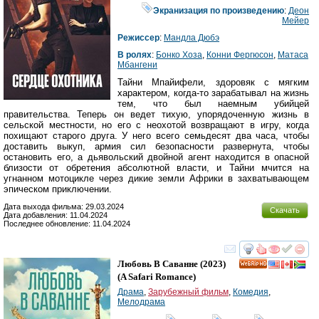
Экранизация по произведению
:
Деон
Мейер
Режиссер
:
Мандла Дюбэ
В ролях
:
Бонко Хоза
,
Конни Фергюсон
,
Матаса
Мбангени
Тайни Мпайифели, здоровяк с мягким
характером, когда-то зарабатывал на жизнь
тем, что был наемным убийцей
правительства. Теперь он ведет тихую, упорядоченную жизнь в
сельской местности, но его с неохотой возвращают в игру, когда
похищают старого друга. У него всего семьдесят два часа, чтобы
доставить выкуп, армия сил безопасности развернута, чтобы
остановить его, а дьявольский двойной агент находится в опасной
близости от обретения абсолютной власти, и Тайни мчится на
угнанном мотоцикле через дикие земли Африки в захватывающем
эпическом приключении.
Дата выхода фильма: 29.03.2024
Скачать
Дата добавления: 11.04.2024
Последнее обновление: 11.04.2024
смотреть
инте
Любовь В Саванне
(2023)
HD
(
A Safari Romance
)
Драма
,
Зарубежный фильм
,
Комедия
,
Мелодрама