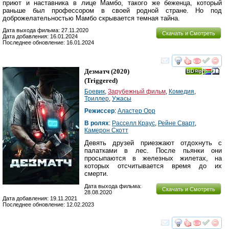
приют и наставника в лице Мамбо, такого же беженца, который
раньше был профессором в своей родной стране. Но под
доброжелательностью Мамбо скрывается темная тайна.
Дата выхода фильма: 27.11.2020
Скачать и Смотреть
Дата добавления: 16.01.2024
Последнее обновление: 16.01.2024
смотреть
инте
Дезматч
(2020)
(
Triggered
)
Боевик
,
Зарубежный фильм
,
Комедия
,
Триллер
,
Ужасы
Режиссер
:
Аластер Орр
В ролях
:
Расселл Краус
,
Рейне Сварт
,
Камерон Скотт
Девять друзей приезжают отдохнуть с
палатками в лес. После пьянки они
просыпаются в железных жилетах, на
которых отсчитывается время до их
смерти.
Дата выхода фильма:
Скачать и Смотреть
28.08.2020
Дата добавления: 19.11.2021
Последнее обновление: 12.02.2023
смотреть
инте