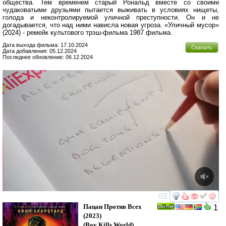
общества. Тем временем старый Рональд вместе со своими
чудаковатыми друзьями пытается выживать в условиях нищеты,
голода и неконтролируемой уличной преступности. Он и не
догадывается, что над ними нависла новая угроза. «Уличный мусор»
(2024) - ремейк культового трэш-фильма 1987 фильма.
Дата выхода фильма: 17.10.2024
Скачать
Дата добавления: 05.12.2024
Последнее обновление: 06.12.2024
смотреть
инте
Пацан Против Всех
1
Ray
(2023)
(
Boy Kills World
)