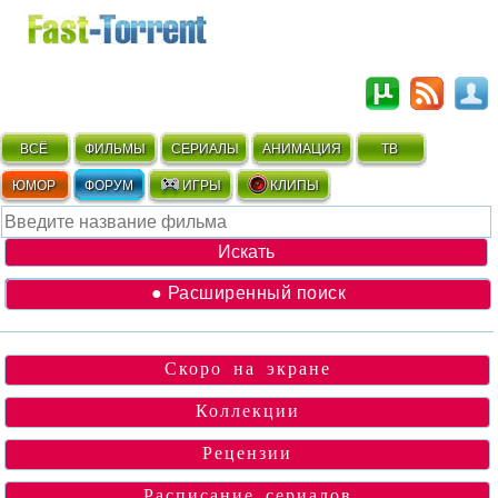
ВСЁ
ФИЛЬМЫ
СЕРИАЛЫ
АНИМАЦИЯ
ТВ
ЮМОР
ФОРУМ
ИГРЫ
КЛИПЫ
● Расширенный поиск
Скоро на экране
Коллекции
Рецензии
Расписание сериалов