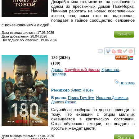
Домработница откликается на вакансию в
одном из престижных домов Нью-Йорка.
Начиная работать на новых обеспеченных
хозяев, она, сама того не подозревая,
попадает в тайное сообщество, связанное
с исчезновениями людей.
Дата выхода фильма: 17.03.2026
Скачать
Дата добавления: 28.04.2026
Последнее обновление: 19.06.2026
смотреть
инте
180
(2026)
HD
(
180
)
Драма
,
Зарубежный фильм
,
Криминал
,
Триллер
HD 2160р
Режиссер
:
Алекс Язбек
В ролях
:
Принс Грутбум
,
Ноксоло Дламини
,
Даника Джонс
Случайная разборка на дороге приводит к
тому, что ехавший с отцом мальчик
оказывается в критическом состоянии.
Отца обуревают эмоции, он впадает в
ярость и жаждет мести.
Дата выхода фильма: 17.04.2026
Скачать