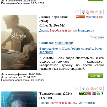
Дата добавления: 28.04.2026
Последнее обновление: 28.04.2026
смотреть
инте
Лилии Не Для Меня
HD
(2024)
(
Lilies Not For Me
)
Драма
,
Зарубежный фильм
,
Мелодрама
HD 1080
Режиссер
:
Уилл Сифрид
В ролях
:
Фионн О’Ши
,
Роберт Арамайо
,
Эрин
Келлиман
В Англии 1920-х годов писатель-гей и его
медсестра-психиатр завязывают
невероятную дружбу во время серии
назначенных врачом свиданий.
Дата выхода фильма: 16.08.2024
Скачать
Дата добавления: 26.04.2026
Последнее обновление: 26.04.2026
смотреть
инте
Трансформация
(2024)
3
(
The Fix
)
Боевик
,
Зарубежный фильм
,
Фантастика