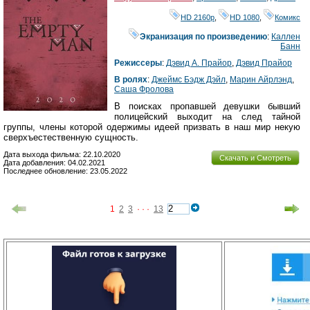
HD 2160р
,
HD 1080
,
Комикс
Экранизация по произведению
:
Каллен
Банн
Режиссеры
:
Дэвид А. Прайор
,
Дэвид Прайор
В ролях
:
Джеймс Бэдж Дэйл
,
Марин Айрлэнд
,
Саша Фролова
В поисках пропавшей девушки бывший
полицейский выходит на след тайной
группы, члены которой одержимы идеей призвать в наш мир некую
сверхъестественную сущность.
Дата выхода фильма: 22.10.2020
Скачать и Смотреть
Дата добавления: 04.02.2021
Последнее обновление: 23.05.2022
1
2
3
· · ·
13