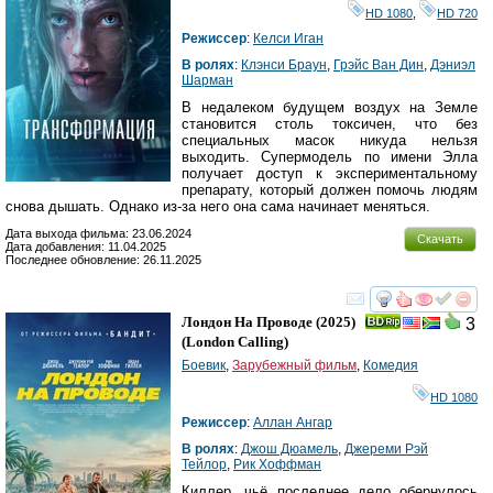
HD 1080
,
HD 720
Режиссер
:
Келси Иган
В ролях
:
Клэнси Браун
,
Грэйс Ван Дин
,
Дэниэл
Шарман
В недалеком будущем воздух на Земле
становится столь токсичен, что без
специальных масок никуда нельзя
выходить. Супермодель по имени Элла
получает доступ к экспериментальному
препарату, который должен помочь людям
снова дышать. Однако из-за него она сама начинает меняться.
Дата выхода фильма: 23.06.2024
Скачать
Дата добавления: 11.04.2025
Последнее обновление: 26.11.2025
смотреть
инте
Лондон На Проводе
(2025)
3
(
London Calling
)
Боевик
,
Зарубежный фильм
,
Комедия
HD 1080
Режиссер
:
Аллан Ангар
В ролях
:
Джош Дюамель
,
Джереми Рэй
Тейлор
,
Рик Хоффман
Киллер, чьё последнее дело обернулось