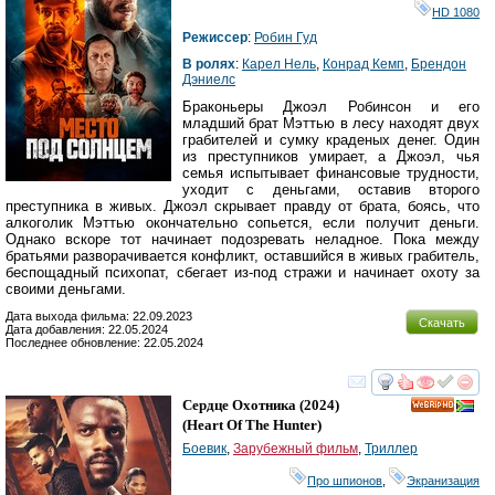
HD 1080
Режиссер
:
Робин Гуд
В ролях
:
Карел Нель
,
Конрад Кемп
,
Брендон
Дэниелс
Браконьеры Джоэл Робинсон и его
младший брат Мэттью в лесу находят двух
грабителей и сумку краденых денег. Один
из преступников умирает, а Джоэл, чья
семья испытывает финансовые трудности,
уходит с деньгами, оставив второго
преступника в живых. Джоэл скрывает правду от брата, боясь, что
алкоголик Мэттью окончательно сопьется, если получит деньги.
Однако вскоре тот начинает подозревать неладное. Пока между
братьями разворачивается конфликт, оставшийся в живых грабитель,
беспощадный психопат, сбегает из-под стражи и начинает охоту за
своими деньгами.
Дата выхода фильма: 22.09.2023
Скачать
Дата добавления: 22.05.2024
Последнее обновление: 22.05.2024
смотреть
инте
Сердце Охотника
(2024)
HD
(
Heart Of The Hunter
)
Боевик
,
Зарубежный фильм
,
Триллер
Про шпионов
,
Экранизация