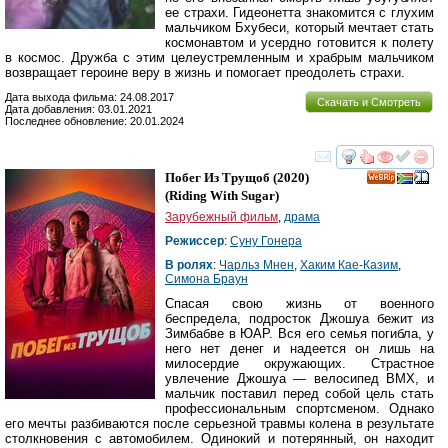
ее страхи. Гидеонетта знакомится с глухим
мальчиком Бхубеси, который мечтает стать
космонавтом и усердно готовится к полету
в космос. Дружба с этим целеустремленным и храбрым мальчиком
возвращает героине веру в жизнь и помогает преодолеть страхи.
Дата выхода фильма: 24.08.2017
Скачать и Смотреть
Дата добавления: 03.01.2021
Последнее обновление: 20.01.2024
смотреть
инте
Побег Из Трущоб
(2020)
(
Riding With Sugar
)
Зарубежный фильм
,
драма
Режиссер
:
Суну Гонера
В ролях
:
Чарльз Мнен
,
Хаким Кае-Казим
,
Симона Браун
Спасая свою жизнь от военного
беспредела, подросток Джошуа бежит из
Зимбабве в ЮАР. Вся его семья погибла, у
него нет денег и надеется он лишь на
милосердие окружающих. Страстное
увлечение Джошуа — велосипед BMX, и
мальчик поставил перед собой цель стать
профессиональным спортсменом. Однако
его мечты разбиваются после серьезной травмы колена в результате
столкновения с автомобилем. Одинокий и потерянный, он находит