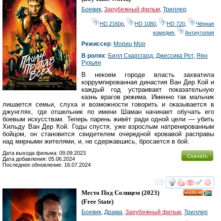
Боевик
,
Зарубежный фильм
,
Триллер
HD 2160р
,
HD 1080
,
HD 720
,
Чёрная
комедия
,
Антиутопия
Режиссер
:
Мориц Мор
В ролях
:
Билл Скарсгард
,
Джессика Рот
,
Яян
Рухьян
В некоем городе власть захватила
коррумпированная династия Ван Дер Кой и
каждый год устраивает показательную
казнь врагов режима. Именно так мальчик
лишается семьи, слуха и возможности говорить и оказывается в
джунглях, где отшельник по имени Шаман начинает обучать его
боевым искусствам. Теперь парень живёт ради одной цели — убить
Хильду Ван Дер Кой. Годы спустя, уже взрослым натренированным
бойцом, он становится свидетелем очередной кровавой расправы
над мирными жителями, и, не сдержавшись, бросается в бой.
Дата выхода фильма: 09.09.2023
Скачать
Дата добавления: 05.06.2024
Последнее обновление: 16.07.2024
смотреть
инте
Место Под Солнцем
(2023)
HD
(
Free State
)
Боевик
,
Драма
,
Зарубежный фильм
,
Триллер