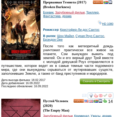
Прерванная Темнота
(2017)
HD
(
Broken Darkness
)
Боевик
,
Зарубежный фильм
,
Триллер
,
Фантастика
,
драма
HD 1080
Режиссер
:
Кристофер-Ли дос Сантос
В ролях
:
Шон Майкл
,
Сурая Роуз Сантос
,
Брэндон Оре
После того как метеоритный дождь
уничтожил практически все живое на
планете, Сэм вынужден выжить под
землей. Он и его верный друг Трой вместе
с молодой девушкой Роуз отправляются в
путешествие, которое ведет их в самые темные части подземного
мира, где они вынуждены скрываться от мутировавших существ,
заполонивших Землю, а также от банд преступников и мародеров.
Дата выхода фильма: 18.02.2017
Скачать и Смотреть
Дата добавления: 16.09.2022
Последнее обновление: 16.09.2022
смотреть
инте
Пустой Человек
14
HD
(2020)
(
The Empty Man
)
Зарубежный фильм
,
Криминал
,
Ужасы
,
драма