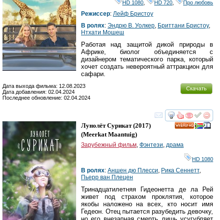
HD 1080
,
HD 720
,
Про любовь
Режиссер
:
Лейф Бристоу
В ролях
:
Эндрю В. Уолкер
,
Бриттани Бристоу
,
Нтхати Мошеш
Работая над защитой дикой природы в
Африке, биолог объединяется с
дизайнером тематического парка, который
хочет создать невероятный аттракцион для
сафари.
Дата выхода фильма: 12.08.2023
Скачать
Дата добавления: 02.04.2024
Последнее обновление: 02.04.2024
смотреть
инте
Лунолёт Сурикат
(2017)
HD
(
Meerkat Maantuig
)
Зарубежный фильм
,
Фэнтези
,
драма
HD 1080
В ролях
:
Аншен дю Плесси
,
Рика Сеннетт
,
Пьерр ван Плецен
Тринадцатилетняя Гидеонетта де ла Рей
живет под страхом проклятия, которое
якобы наложено на всех, кто носит имя
Гедеон. Отец пытается разубедить девочку,
но его внезапная смерть лишь усугубляет