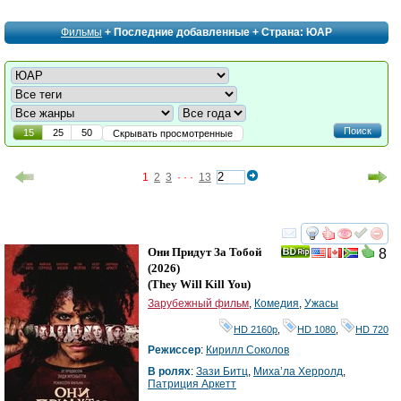
Фильмы
+ Последние добавленные + Страна: ЮАР
Поиск
15
25
50
Скрывать просмотренные
1
2
3
· · ·
13
смотреть
инте
Они Придут За Тобой
8
(2026)
(
They Will Kill You
)
Зарубежный фильм
,
Комедия
,
Ужасы
HD 2160р
,
HD 1080
,
HD 720
Режиссер
:
Кирилл Соколов
В ролях
:
Зази Битц
,
Миха’ла Херролд
,
Патриция Аркетт