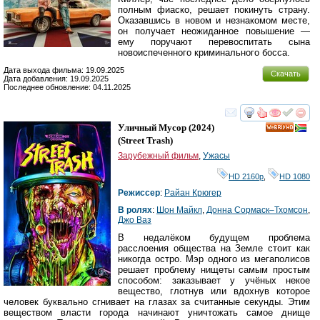
полным фиаско, решает покинуть страну.
Оказавшись в новом и незнакомом месте,
он получает неожиданное повышение —
ему поручают перевоспитать сына
новоиспеченного криминального босса.
Дата выхода фильма: 19.09.2025
Скачать
Дата добавления: 19.09.2025
Последнее обновление: 04.11.2025
смотреть
инте
Уличный Мусор
(2024)
HD
(
Street Trash
)
Зарубежный фильм
,
Ужасы
HD 2160р
,
HD 1080
Режиссер
:
Райан Крюгер
В ролях
:
Шон Майкл
,
Донна Cормаcк–Тхомсон
,
Джо Ваз
В недалёком будущем проблема
расслоения общества на Земле стоит как
никогда остро. Мэр одного из мегаполисов
решает проблему нищеты самым простым
способом: заказывает у учёных некое
вещество, глотнув или вдохнув которое
человек буквально сгнивает на глазах за считанные секунды. Этим
веществом власти города начинают уничтожать самое днище