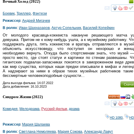
Вечный Холод
(2022)
смот
Боевик
,
Триллер
,
Фэнтези
Режиссер
:
Андрей Мигачев
В ролях
:
Иван Шахназаров
,
Артур Сопельник
,
Василий Копейкин
От молодого красавца-хоккеиста накануне решающего матча у
девушка. Притом не к кому-нибудь ушла, а к музейному работнику. Ч
поддержать друга, пять хоккеистов и вратарь отправляются в музе
объяснить искусствоведу, что поступил он нехорошо и женщ
необходимо вернуть. Откуда было спортсменам знать, что музей 
просто место, где стоят статуи и картинки по стенам развешаны. Ч
гигантских подвалах-запасниках покоятся в замороженном виде дре
как мир существа, которых наши предки описывали в мифах и леген
А надзирают за ними в образе тихих музейных работников такие
бессмертные человекоподобные сущности...
Дата выхода фильма: 14.07.2022
Скача
Дата добавления: 16.10.2023
Синдром Жизни
(2022)
HD
смот
Комедия
,
Мелодрама
,
Русский фильм
,
драма
HD 1080
,
HD
Режиссер
:
Мария Шалаева
В ролях
:
Светлана Немоляева
,
Мария Сокова
,
Александр Лавут