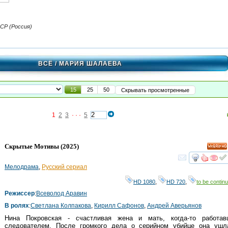
СР (Россия)
ВСЁ
/ МАРИЯ ШАЛАЕВА
15
25
50
Скрывать просмотренные
1
2
3
· · ·
5
Скрытые Мотивы
(2025)
HD
смот
Мелодрама
,
Русский сериал
HD 1080
,
HD 720
,
to be continu
Режиссер
:
Всеволод Аравин
В ролях
:
Светлана Колпакова
,
Кирилл Сафонов
,
Андрей Аверьянов
Нина Покровская - счастливая жена и мать, когда-то работав
следователем. После громкого дела о серийном убийце она ушл