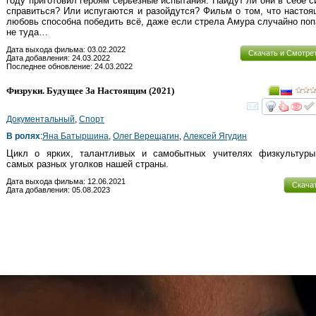
году приготовил героям серьёзные испытания. Найдут ли они в себе 
справиться? Или испугаются и разойдутся? Фильм о том, что насто
любовь способна победить всё, даже если стрела Амура случайно по
не туда…
Дата выхода фильма: 03.02.2022
Скачать и Смотре
Дата добавления: 24.03.2022
Последнее обновление: 24.03.2022
Физруки. Будущее За Настоящим
(2021)
смот
Документальный
,
Спорт
В ролях
:
Яна Батыршина
,
Олег Верещагин
,
Алексей Ягудин
Цикл о ярких, талантливых и самобытных учителях физкультуры
самых разных уголков нашей страны.
Дата выхода фильма: 12.06.2021
Скача
Дата добавления: 05.08.2023