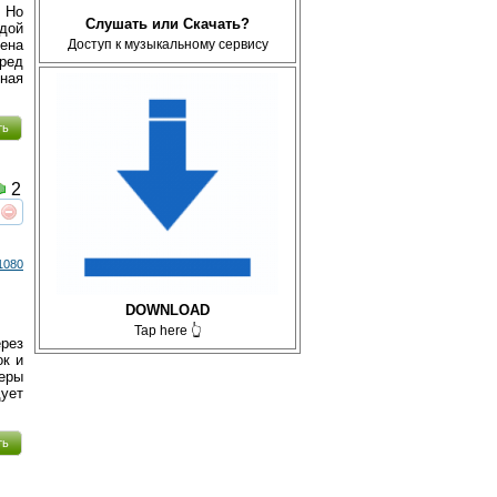
 Но
Слушать или Скачать?
одой
Доступ к музыкальному сервису
ена
еред
ная
ть
2
реть
интересует
1080
DOWNLOAD
Tap here 👆
ерез
ок и
еры
дует
ть