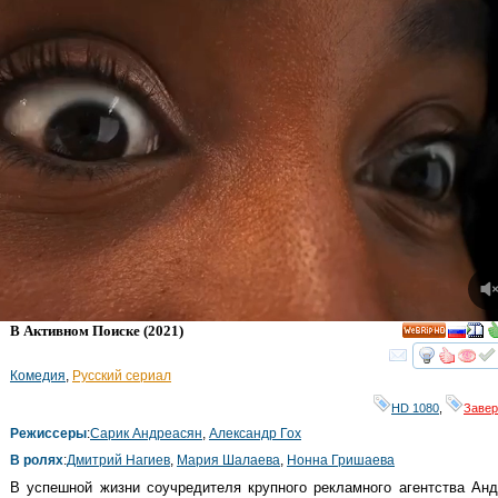
В Активном Поиске
(2021)
HD
смот
Комедия
,
Русский сериал
HD 1080
,
Заве
Режиссеры
:
Сарик Андреасян
,
Александр Гох
В ролях
:
Дмитрий Нагиев
,
Мария Шалаева
,
Нонна Гришаева
В успешной жизни соучредителя крупного рекламного агентства Ан