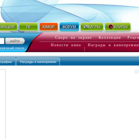
ИМАЦИЯ
ТВ
ЮМОР
ФОРУМ
ИГРЫ
КЛИПЫ
Скоро на экране
Коллекции
Реце
Новости кино
Награды и кинопремии
иренный поиск
ографии
Награды и кинопремии