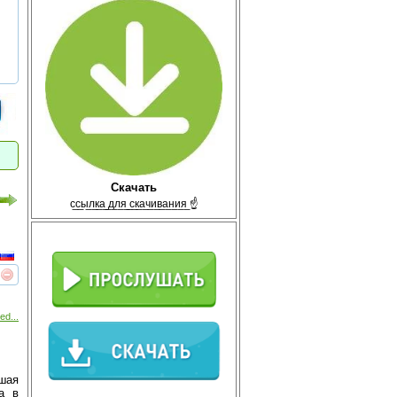
Скачать
с̲с̲ы̲л̲к̲а̲ ̲д̲л̲я̲ ̲с̲к̲а̲ч̲и̲в̲а̲н̲и̲я̲ ☝
реть
интересует
ed...
шая
а в