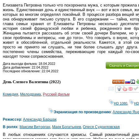
Елизавета Петровна только что похоронила мужа, с которым прожила
жизнь. Единственная дочь и единственный внук — вот и вся семья, ж
которых во многом определял покойный. В процессе разбора вещей 
она обнаруживает письмо супруга. В его содержании — тайна, кот
глава семьи хранил от Елизаветы Петровны несколько десятилет
история своей французской любви и ребенка, рожденного вне бра
Женщина пытается рассказать об этом своей дочери Валерии, но у
свои проблемы и интересы, «не до того». Что говорить о внуке, кот
живет в обособленной, отдельной реальности. Кажется, в этой се
просто не принято ни слушать, ни тем более слышать друг друга.
постепенно члены семейства, переживающие горе каждый по-свое
находят точки соприкосновения.
Дата выхода фильма: 18.04.2022
Скачать и Смотре
Дата добавления: 22.04.2022
Последнее обновление: 22.04.2022
День Слепого Валентина
(2022)
HD
смот
Комедия
,
Мелодрама
,
Русский фильм
HD 1080
,
HD
Экранизация по произведению
:
Александр Яц
Режиссер
:
Александр Баршак
В ролях
:
Максим Виторган
,
Марк Богатырев
,
Олеся Судзиловская
В любых отношениях случаются кризисы. Самый романтичный ден