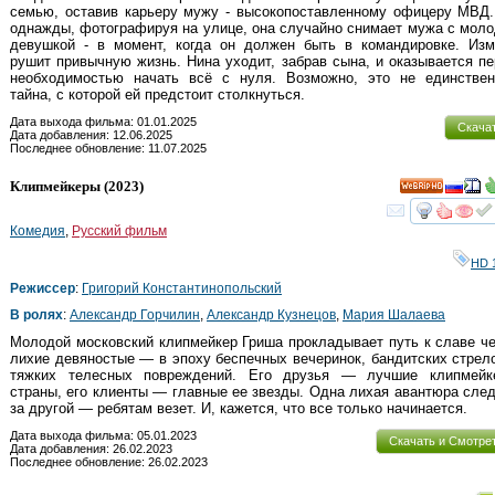
семью, оставив карьеру мужу - высокопоставленному офицеру МВД.
однажды, фотографируя на улице, она случайно снимает мужа с мол
девушкой - в момент, когда он должен быть в командировке. Изм
рушит привычную жизнь. Нина уходит, забрав сына, и оказывается п
необходимостью начать всё с нуля. Возможно, это не единствен
тайна, с которой ей предстоит столкнуться.
Дата выхода фильма: 01.01.2025
Скача
Дата добавления: 12.06.2025
Последнее обновление: 11.07.2025
Клипмейкеры
(2023)
HD
смот
Комедия
,
Русский фильм
HD 
Режиссер
:
Григорий Константинопольский
В ролях
:
Александр Горчилин
,
Александр Кузнецов
,
Мария Шалаева
Молодой московский клипмейкер Гриша прокладывает путь к славе ч
лихие девяностые — в эпоху беспечных вечеринок, бандитских стрел
тяжких телесных повреждений. Его друзья — лучшие клипмейк
страны, его клиенты — главные ее звезды. Одна лихая авантюра сле
за другой — ребятам везет. И, кажется, что все только начинается.
Дата выхода фильма: 05.01.2023
Скачать и Смотре
Дата добавления: 26.02.2023
Последнее обновление: 26.02.2023