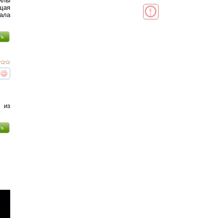
силы
ящая
пала
ть
реть
интересует
 из
ть