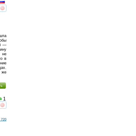
реть
интересует
шла
тобы
й —
ину
— не
то в
вние
дах.
 же
ть
1
реть
интересует
 720