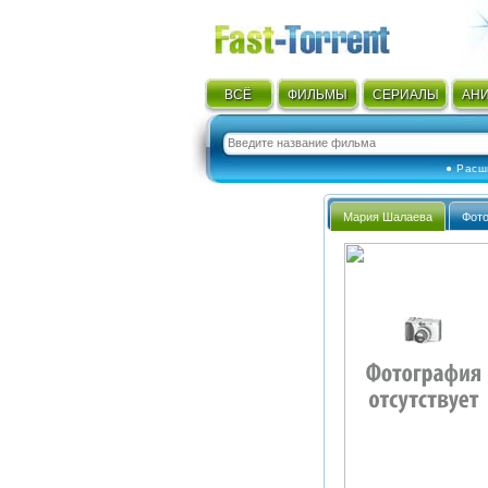
ВСЁ
ФИЛЬМЫ
СЕРИАЛЫ
АН
● Расш
Мария Шалаева
Фот