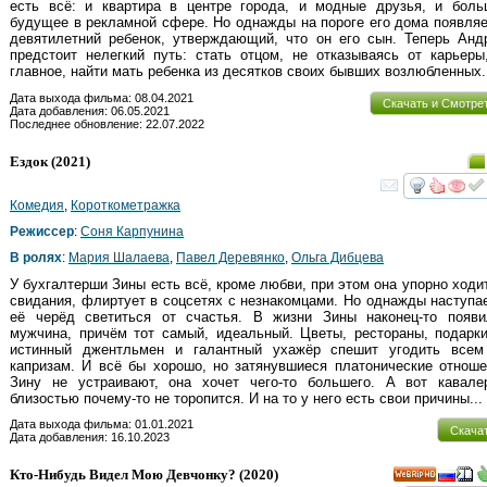
есть всё: и квартира в центре города, и модные друзья, и боль
будущее в рекламной сфере. Но однажды на пороге его дома появля
девятилетний ребенок, утверждающий, что он его сын. Теперь Анд
предстоит нелегкий путь: стать отцом, не отказываясь от карьеры
главное, найти мать ребенка из десятков своих бывших возлюбленных.
Дата выхода фильма: 08.04.2021
Скачать и Смотре
Дата добавления: 06.05.2021
Последнее обновление: 22.07.2022
Ездок
(2021)
смот
Комедия
,
Короткометражка
Режиссер
:
Соня Карпунина
В ролях
:
Мария Шалаева
,
Павел Деревянко
,
Ольга Дибцева
У бухгалтерши Зины есть всё, кроме любви, при этом она упорно ходи
свидания, флиртует в соцсетях с незнакомцами. Но однажды наступа
её черёд светиться от счастья. В жизни Зины наконец-то появи
мужчина, причём тот самый, идеальный. Цветы, рестораны, подар
истинный джентльмен и галантный ухажёр спешит угодить всем 
капризам. И всё бы хорошо, но затянувшиеся платонические отнош
Зину не устраивают, она хочет чего-то большего. А вот кавале
близостью почему-то не торопится. И на то у него есть свои причины...
Дата выхода фильма: 01.01.2021
Скача
Дата добавления: 16.10.2023
Кто-Нибудь Видел Мою Девчонку?
(2020)