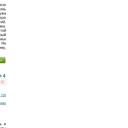
 всю
изнь
мужа
орую
ий,
ка.
 той
орый
мье
 Но
му,
ть
4
реть
интересует
 720
енко
ь в