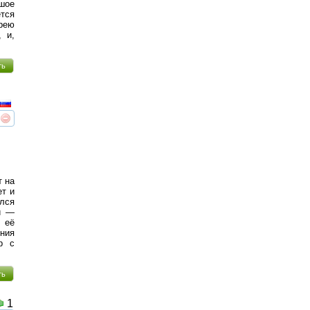
шое
ется
рею
, и,
ть
реть
интересует
т на
ет и
лся
ки —
её
ения
р с
ть
1