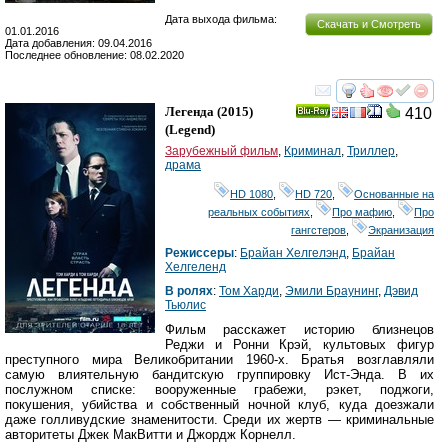
Дата выхода фильма:
Скачать и Смотреть
01.01.2016
Дата добавления: 09.04.2016
Последнее обновление: 08.02.2020
смотреть
инте
Легенда
(2015)
410
Ray
(
Legend
)
Зарубежный фильм
,
Криминал
,
Триллер
,
драма
HD 1080
,
HD 720
,
Основанные на
реальных событиях
,
Про мафию
,
Про
гангстеров
,
Экранизация
Режиссеры
:
Брайан Хелгелэнд
,
Брайан
Хелгеленд
В ролях
:
Том Харди
,
Эмили Браунинг
,
Дэвид
Тьюлис
Фильм расскажет историю близнецов
Реджи и Ронни Крэй, культовых фигур
преступного мира Великобритании 1960-х. Братья возглавляли
самую влиятельную бандитскую группировку Ист-Энда. В их
послужном списке: вооруженные грабежи, рэкет, поджоги,
покушения, убийства и собственный ночной клуб, куда доезжали
даже голливудские знаменитости. Среди их жертв — криминальные
авторитеты Джек МакВитти и Джордж Корнелл.