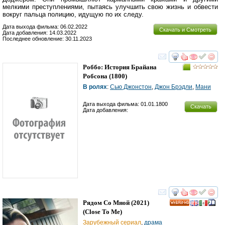
мелкими преступлениями, пытаясь улучшить свою жизнь и обвести
вокруг пальца полицию, идущую по их следу.
Дата выхода фильма: 06.02.2022
Скачать и Смотреть
Дата добавления: 14.03.2022
Последнее обновление: 30.11.2023
смотреть
инте
Роббо: История Брайана
Робсона
(1800)
В ролях
:
Сью Джонстон
,
Джон Брэдли
,
Мани
Дата выхода фильма: 01.01.1800
Скачать
Дата добавления:
смотреть
инте
Рядом Со Мной
(2021)
HD
(
Close To Me
)
Зарубежный сериал
,
драма