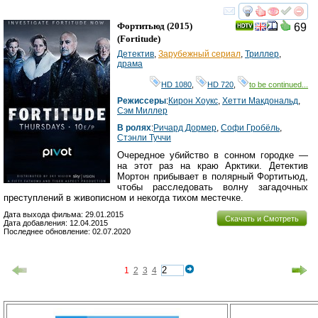
смотреть
инте
Фортитьюд
(2015)
69
(
Fortitude
)
Детектив
,
Зарубежный сериал
,
Триллер
,
драма
HD 1080
,
HD 720
,
to be continued...
Режиссеры
:
Кирон Хоукс
,
Хетти Макдональд
,
Сэм Миллер
В ролях
:
Ричард Дормер
,
Софи Гробёль
,
Стэнли Туччи
Очередное убийство в сонном городке —
на этот раз на краю Арктики. Детектив
Мортон прибывает в полярный Фортитьюд,
чтобы расследовать волну загадочных
преступлений в живописном и некогда тихом местечке.
Дата выхода фильма: 29.01.2015
Скачать и Смотреть
Дата добавления: 12.04.2015
Последнее обновление: 02.07.2020
1
2
3
4