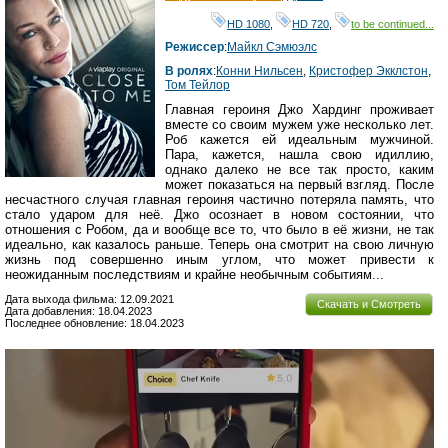
HD 1080
,
HD 720
,
to be continued...
Режиссер
:
Майкл Сэмюэлс
В ролях
:
Конни Нильсен
,
Кристофер Экклстон
,
Том Тейлор
Главная героиня Джо Хардинг проживает
вместе со своим мужем уже несколько лет.
Роб кажется ей идеальным мужчиной.
Пара, кажется, нашла свою идиллию,
однако далеко не все так просто, каким
может показаться на первый взгляд. После
несчастного случая главная героиня частично потеряла память, что
стало ударом для неё. Джо осознает в новом состоянии, что
отношения с Робом, да и вообще все то, что было в её жизни, не так
идеально, как казалось раньше. Теперь она смотрит на свою личную
жизнь под совершенно иным углом, что может привести к
неожиданным последствиям и крайне необычным событиям...
Дата выхода фильма: 12.09.2021
Скачать и Смотреть
Дата добавления: 18.04.2023
Последнее обновление: 18.04.2023