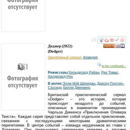
смотреть
инте
Доджер
(2022)
HD
(
Dodger
)
Зарубежный сериал
,
Комедия
to be continued...
Режиссеры
:
Хильдегард Райан
,
Риз Томас
,
Хилдегард Рян
В ролях
:
Элли-Мэй Шеридан
,
Дарcеy Портер–
Cассидy
,
Билли Дженкинс
Британский приключенческий сериал
«Dodger» – это история, которая
происходит незадолго до событий,
описанных в знаменитом произведении
Чарльза Диккенса «Приключения Оливера
Твиста». Каждая серия представляет собой отдельное приключение,
связанное с последующими некоторыми драматическими
перипетиями. В центре событий – команда неудачников во главе с
Доджером. Они промышляют карманными кражами и другими