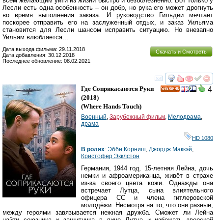
всем желающим уйти из жизни быстро и безболезненно. Вот только у
Лесли есть одна особенность – он добр, но рука его может дрогнуть
во время выполнения заказа. И руководство Гильдии мечтает
поскорее отправить его на заслуженный отдых, и заказ Уильяма
становится для Лесли шансом исправить ситуацию. Но внезапно
Уильям влюбляется…
Дата выхода фильма: 29.11.2018
Скачать и Смотреть
Дата добавления: 30.12.2018
Последнее обновление: 08.02.2021
смотреть
инте
Где Соприкасаются Руки
4
HD
(2018)
(
Where Hands Touch
)
Военный
,
Зарубежный фильм
,
Мелодрама
,
драма
HD 1080
В ролях
:
Эбби Корниш
,
Джордж Маккэй
,
Кристофер Экклстон
Германия, 1944 год. 15-летняя Лейна, дочь
немки и афроамериканца, живёт в страхе
из-за своего цвета кожи. Однажды она
встречает Лутца, сына влиятельного
офицера СС и члена гитлеровской
молодёжи. Несмотря на то, что они разные,
между героями завязывается нежная дружба. Сможет ли Лейна
найти союзника и защитника в лице Лутца и избежать зверской