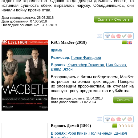
отдаёт им королевство. Однако когда дочери добились своего, то
истинная сущность обеих вырвалась наружу. Объединившись, они
начали войну против отца.
Дата выхода фильма: 28.05.2018
Скачать и Смотреть
Дата добавления: 07.06.2018
Последнее обновление: 13.09.2019
смотреть
инте
RSC: Макбет
(2018)
драма
Режиссер
:
Полли Файндлей
В ролях
:
Кристофер Экклстон
,
Нив Кьюсак
,
Дэвид Эктон
Возвращаясь с битвы победителем, Макбет
встречает на холме трёх ведьм. Поверив
их зловещим пророчествам, он ступает на
опасную тропу предательства и убийства.
Дата выхода фильма: 11.04.2018
Скачать
Дата добавления: 21.02.2024
смотреть
инте
Вернись Домой
(1800)
В ролях
:
Рори Кинэн
,
Пол Кеннеди
,
Дэниэл
Блоклхёрст