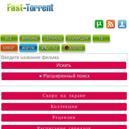
ВСЁ
ФИЛЬМЫ
СЕРИАЛЫ
АНИМАЦИЯ
ТВ
ЮМОР
ФОРУМ
ИГРЫ
КЛИПЫ
● Расширенный поиск
Скоро на экране
Коллекции
Рецензии
Расписание сериалов