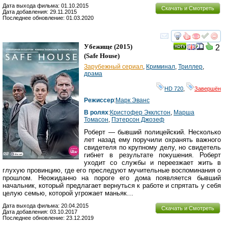
Дата выхода фильма: 01.10.2015
Скачать и Смотреть
Дата добавления: 29.11.2015
Последнее обновление: 01.03.2020
смотреть
инте
Убежище
(2015)
2
(
Safe House
)
Зарубежный сериал
,
Криминал
,
Триллер
,
драма
HD 720
,
Завершён
Режиссер
:
Марк Эванс
В ролях
:
Кристофер Экклстон
,
Марша
Томасон
,
Пэтерсон Джозеф
Роберт — бывший полицейский. Несколько
лет назад ему поручили охранять важного
свидетеля по крупному делу, но свидетель
гибнет в результате покушения. Роберт
уходит со службы и переезжает жить в
глухую провинцию, где его преследуют мучительные воспоминания о
прошлом. Неожиданно на пороге его дома появляется бывший
начальник, который предлагает вернуться к работе и спрятать у себя
целую семью, которой угрожает маньяк…
Дата выхода фильма: 20.04.2015
Скачать и Смотреть
Дата добавления: 03.10.2017
Последнее обновление: 23.12.2019