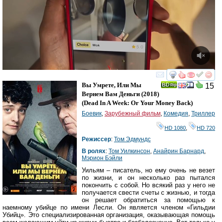
смотреть
инте
Вы Умрете, Или Мы
15
Вернем Вам Деньги
(2018)
(
Dead In A Week: Or Your Money Back
)
Боевик
,
Зарубежный фильм
,
Комедия
,
Триллер
HD 1080
,
HD 720
Режиссер
:
Том Эдмундс
В ролях
:
Том Уилкинсон
,
Анайрин Барнард
,
Мэрион Бэйли
Уильям – писатель, но ему очень не везет
по жизни, и он несколько раз пытался
покончить с собой. Но всякий раз у него не
получается свести счеты с жизнью, и тогда
он решает обратиться за помощью к
наемному убийце по имени Лесли. Он является членом «Гильдии
Убийц». Это специализированная организация, оказывающая помощь