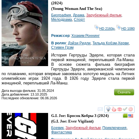
HD
(2024)
(
Young Woman And The Sea
)
Биография
,
Драма
,
Зарубежный фильм
,
Мелодрама
,
Спорт
HD 2160р
,
HD 1080
Режиссер
:
Хоаким Роннинг
В ролях
:
Дэйзи Ридли
,
Тильда Кобэм-Херви
,
Стивен Грэм
История Гертруды Эдерле, которая стала
первой женщиной, переплывшей Ла-Манш.
В основе сюжета фильма биография
Гертруды Эдерле, американской чемпионки
по плаванию, которая впервые завоевала золотую медаль на Летних
олимпийских играх 1924 года. В 1926 году Эдерле стала первой
женщиной, переплывшей Ла-Манш.
Дата выхода фильма: 31.05.2024
Скачать
Дата добавления: 13.10.2025
Последнее обновление: 06.06.2026
смотреть
инте
G.I. Joe: Бросок Кобры 3
(2024)
(
G.I. Joe: Ever Vigilant
)
Боевик
,
Зарубежный фильм
,
Приключения
,
Фантастика