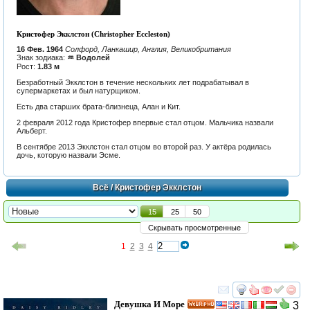
Кристофер Экклстон (Christopher Eccleston)
16 Фев. 1964
Солфорд, Ланкашир, Англия, Великобритания
Знак зодиака:
♒ Водолей
Рост:
1.83 м
Безработный Экклстон в течение нескольких лет подрабатывал в
супермаркетах и был натурщиком.
Есть два старших брата-близнеца, Алан и Кит.
2 февраля 2012 года Кристофер впервые стал отцом. Мальчика назвали
Альберт.
В сентябре 2013 Экклстон стал отцом во второй раз. У актёра родилась
дочь, которую назвали Эсме.
Всё
/ Кристофер Экклстон
15
25
50
Скрывать просмотренные
1
2
3
4
смотреть
инте
Девушка И Море
3