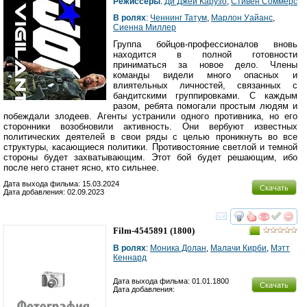
Режиссеры
:
Ди Джей Карузо
,
Стивен Соммерс
В ролях
:
Ченнинг Татум
,
Марлон Уайанс
,
Сиенна Миллер
Группа бойцов-профессионалов вновь
находится в полной готовности
приниматься за новое дело. Члены
команды видели много опасных и
влиятельных личностей, связанных с
бандитскими группировками. С каждым
разом, ребята помогали простым людям и
побеждали злодеев. Агенты устранили одного противника, но его
сторонники возобновили активность. Они вербуют известных
политических деятелей в свои ряды с целью проникнуть во все
структуры, касающиеся политики. Противостояние светлой и темной
стороны будет захватывающим. Этот бой будет решающим, ибо
после него станет ясно, кто сильнее.
Дата выхода фильма: 15.03.2024
Скачать
Дата добавления: 02.09.2023
смотреть
инте
Film-4545891
(1800)
В ролях
:
Моника Долан
,
Малачи Кирби
,
Мэтт
Кеннард
Дата выхода фильма: 01.01.1800
Скачать
Дата добавления: