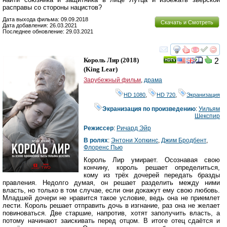
расправы со стороны нацистов?
Дата выхода фильма: 09.09.2018
Скачать и Смотреть
Дата добавления: 26.03.2021
Последнее обновление: 29.03.2021
смотреть
инте
Король Лир
(2018)
2
(
King Lear
)
Зарубежный фильм
,
драма
HD 1080
,
HD 720
,
Экранизация
Экранизация по произведению
:
Уильям
Шекспир
Режиссер
:
Ричард Эйр
В ролях
:
Энтони Хопкинс
,
Джим Бродбент
,
Флоренс Пью
Король Лир умирает. Осознавая свою
кончину, король решает определиться,
кому из трёх дочерей передать бразды
правления. Недолго думая, он решает разделить между ними
власть, но только в том случае, если они докажут ему свою любовь.
Младшей дочери не нравится такое условие, ведь она не приемлет
лести. Король решает отправить дочь в изгнание, раз она не желает
повиноваться. Две старшие, напротив, хотят заполучить власть, а
потому начинают заискивать перед отцом. В итоге отец сдаётся и