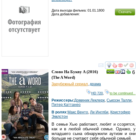
Дата выхода фильма: 01.01.1800
Скачать
Дата добавления:
смотреть
инте
Слово На Букву А
(2016)
6
(
The A Word
)
Зарубежный сериал
,
драма
HD 720
,
to be continued...
Режиссеры
:
Доминик Леклерк
,
Сьюзэн Талли
,
Питер Каттанео
В ролях
:
Макс Венто
,
Ли Инглби
,
Кристофер
Экклстон
В семье Хью работают, любят и ссорятся,
как и в любой обычной семье. Однако, у
младшего сына обнаружили аутизм и они
больше не считают себя обычной семьей.