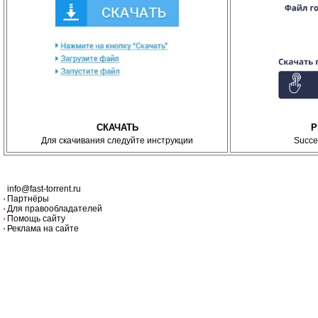
СКАЧАТЬ
P
Для скачивания следуйте инструкции
Succe
info@fast-torrent.ru
Партнёры
Для правообладателей
Помощь сайту
Реклама на сайте