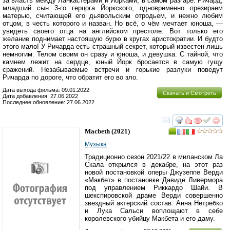
за власть между Ланкастерами и Йорками, в самом разгаре. Ричард,
младший сын 3-го герцога Йоркского, одновременно презираем
матерью, считающей его дьявольским отродьем, и нежно любим
отцом, в честь которого и назван. Но всё, о чём мечтает юноша, —
увидеть своего отца на английском престоле. Вот только его
желание поднимает настоящую бурю в кругах аристократии. И будто
этого мало! У Ричарда есть страшный секрет, который известен лишь
немногим. Телом своим он сразу и юноша, и девушка. С тайной, что
камнем лежит на сердце, юный Йорк бросается в самую гущу
сражений. Незабываемые встречи и горькие разлуки поведут
Ричарда по дороге, что обратит его во зло.
Дата выхода фильма: 09.01.2022
Скачать и Смотреть
Дата добавления: 27.06.2022
Последнее обновление: 27.06.2022
смотреть
инте
Macbeth
(2021)
Музыка
Традиционно сезон 2021/22 в миланском Ла
Скала открылся в декабре, на этот раз
новой постановкой оперы Джузеппе Верди
«Макбет» в постановке Давиде Ливермора
под управлением Риккардо Шайи. В
шекспировской драме Верди совершенно
звездный актерский состав: Анна Нетребко
и Лука Сальси воплощают в себе
королевского убийцу Макбета и его даму.