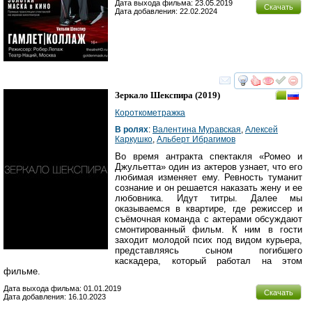
Дата выхода фильма: 23.05.2019
Скачать
Дата добавления: 22.02.2024
смотреть
инте
Зеркало Шекспира
(2019)
Короткометражка
В ролях
:
Валентина Муравская
,
Алексей
Каркушко
,
Альберт Ибрагимов
Во время антракта спектакля «Ромео и
Джульетта» один из актеров узнает, что его
любимая изменяет ему. Ревность туманит
сознание и он решается наказать жену и ее
любовника. Идут титры. Далее мы
оказываемся в квартире, где режиссер и
съёмочная команда с актерами обсуждают
смонтированный фильм. К ним в гости
заходит молодой псих под видом курьера,
представляясь сыном погибшего
каскадера, который работал на этом
фильме.
Дата выхода фильма: 01.01.2019
Скачать
Дата добавления: 16.10.2023