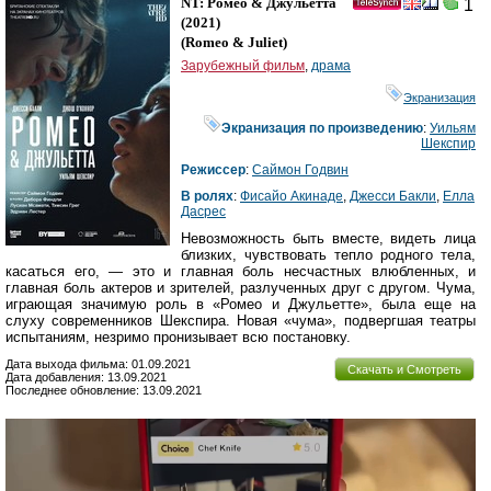
NT: Ромео & Джульетта
1
(2021)
(
Romeo & Juliet
)
Зарубежный фильм
,
драма
Экранизация
Экранизация по произведению
:
Уильям
Шекспир
Режиссер
:
Саймон Годвин
В ролях
:
Фисайо Акинаде
,
Джесси Бакли
,
Елла
Даcрес
Невозможность быть вместе, видеть лица
близких, чувствовать тепло родного тела,
касаться его, — это и главная боль несчастных влюбленных, и
главная боль актеров и зрителей, разлученных друг с другом. Чума,
играющая значимую роль в «Ромео и Джульетте», была еще на
слуху современников Шекспира. Новая «чума», подвергшая театры
испытаниям, незримо пронизывает всю постановку.
Дата выхода фильма: 01.09.2021
Скачать и Смотреть
Дата добавления: 13.09.2021
Последнее обновление: 13.09.2021