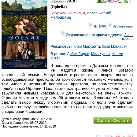
Офелия
(2019)
1
(
Ophelia
)
Зарубежный фильм
,
Исторический
,
Мелодрама
HD 1080
,
Экранизация
Экранизация по произведению
:
Лиза
Клейн
Режиссеры
:
Клер МакКарти
,
Клэр Маккарти
В ролях
:
Дэйзи Ридли
,
Миа Куини
,
Наоми
Уоттс
В последнее время в Датском королевстве
не ладится жизнь членов богатой
королевской семьи. Нешуточные страсти кипят вокруг внезапно
освободившегося престола. За трон борется несколько желающих, в
том числе и истинный наследник престола, по совместительству
влюблённый Офелии. После того, как трагически умер король, жизнь
забурлила новыми красками, и для некоторых не очень яркими.
Офелия мечется между семьёй и своим возлюбленным. Ей тяжело
сделать выбор между любимыми людьми. Но если она сделает
выбор в пользу возлюбленного, то это поставит под удар отношения
с королевой и семьёй.
Дата выхода фильма: 25.07.2019
Скачать и Смотреть
Дата добавления: 08.07.2019
Последнее обновление: 14.11.2019