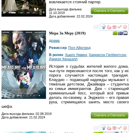
вовлекается стоячий партер.
Дата выхода фильма:
Скачать и Смотреть
11.10.2019
Дата добавления: 22.02.2024
смотреть
инте
Мера За Меру
(2019)
драма
Режиссер
:
Пол Айрлэнд
В ролях
:
Хьюго Уивинг
,
Харрисон Гилбертсон
,
Дэниэл Хеншэлл
История о судьбах жителей жилого дома,
чьи пути пересекаются после того, как у их
порога случается настоящая трагедия.
Клаудио – подающий надежды музыкант с
тяжёлым детством, Джайвара – студентка
из семьи иммигрантов. Дюк – стареющий
криминальный босс, который всё привык
делать по-своему, а Энджело – его правая
рука, стремящаяся занять место своего
шефа.
Дата выхода фильма: 02.08.2019
Скачать и Смотреть
Дата добавления: 21.02.2024
смотреть
инте