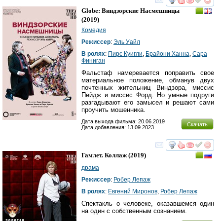
смотреть
инте
Globe: Виндзорские Насмешницы
(2019)
Комедия
Режиссер
:
Эль Уайл
В ролях
:
Пирс Куигли
,
Брайони Ханна
,
Сара
Финиган
Фальстаф намеревается поправить свое
материальное положение, обманув двух
почтенных жительниц Виндзора, миссис
Пейдж и миссис Форд. Но умные подруги
разгадывают его замысел и решают сами
проучить мошенника.
Дата выхода фильма: 20.06.2019
Скачать
Дата добавления: 13.09.2023
смотреть
инте
Гамлет. Коллаж
(2019)
драма
Режиссер
:
Робер Лепаж
В ролях
:
Евгений Миронов
,
Робер Лепаж
Спектакль о человеке, оказавшемся один
на один с собственным сознанием.