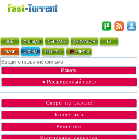
ВСЁ
ФИЛЬМЫ
СЕРИАЛЫ
АНИМАЦИЯ
ТВ
ЮМОР
ФОРУМ
ИГРЫ
КЛИПЫ
● Расширенный поиск
Скоро на экране
Коллекции
Рецензии
Расписание сериалов