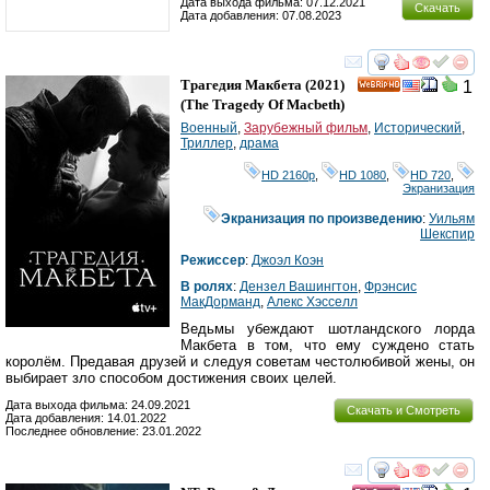
Дата выхода фильма: 07.12.2021
Скачать
Дата добавления: 07.08.2023
смотреть
инте
Трагедия Макбета
(2021)
1
HD
(
The Tragedy Of Macbeth
)
Военный
,
Зарубежный фильм
,
Исторический
,
Триллер
,
драма
HD 2160р
,
HD 1080
,
HD 720
,
Экранизация
Экранизация по произведению
:
Уильям
Шекспир
Режиссер
:
Джоэл Коэн
В ролях
:
Дензел Вашингтон
,
Фрэнсис
МакДорманд
,
Алекс Хэсселл
Ведьмы убеждают шотландского лорда
Макбета в том, что ему суждено стать
королём. Предавая друзей и следуя советам честолюбивой жены, он
выбирает зло способом достижения своих целей.
Дата выхода фильма: 24.09.2021
Скачать и Смотреть
Дата добавления: 14.01.2022
Последнее обновление: 23.01.2022
смотреть
инте