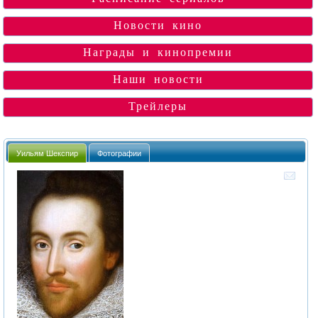
Новости кино
Награды и кинопремии
Наши новости
Трейлеры
Уильям Шекспир
Фотографии