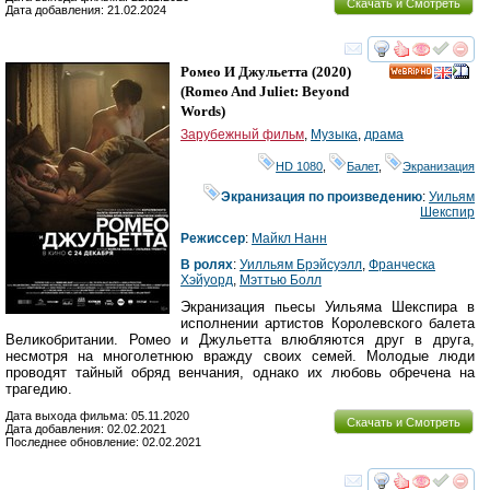
Скачать и Смотреть
Дата добавления: 21.02.2024
смотреть
инте
Ромео И Джульетта
(2020)
HD
(
Romeo And Juliet: Beyond
Words
)
Зарубежный фильм
,
Музыка
,
драма
HD 1080
,
Балет
,
Экранизация
Экранизация по произведению
:
Уильям
Шекспир
Режиссер
:
Майкл Нанн
В ролях
:
Уилльям Брэйсуэлл
,
Франческа
Хэйуорд
,
Мэттью Болл
Экранизация пьесы Уильяма Шекспира в
исполнении артистов Королевского балета
Великобритании. Ромео и Джульетта влюбляются друг в друга,
несмотря на многолетнюю вражду своих семей. Молодые люди
проводят тайный обряд венчания, однако их любовь обречена на
трагедию.
Дата выхода фильма: 05.11.2020
Скачать и Смотреть
Дата добавления: 02.02.2021
Последнее обновление: 02.02.2021