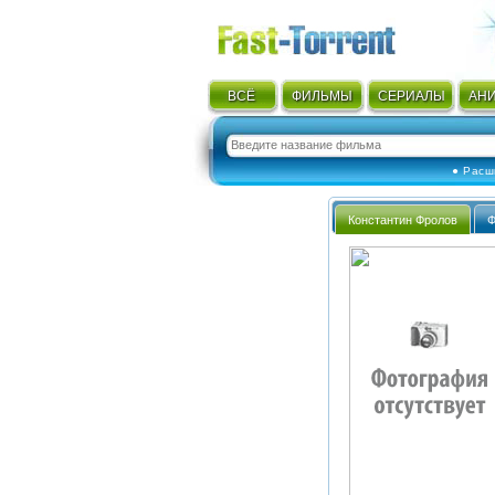
ВСЁ
ФИЛЬМЫ
СЕРИАЛЫ
АН
● Расш
Константин Фролов
Ф