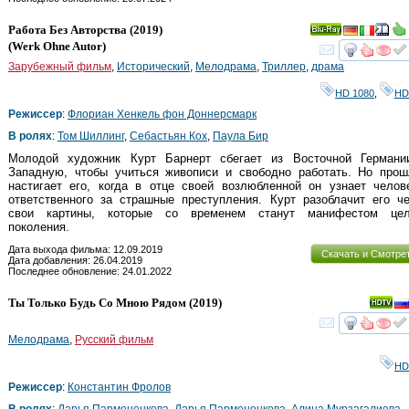
Работа Без Авторства
(2019)
Ray
(
Werk Ohne Autor
)
смот
Зарубежный фильм
,
Исторический
,
Мелодрама
,
Триллер
,
драма
HD 1080
,
HD
Режиссер
:
Флориан Хенкель фон Доннерсмарк
В ролях
:
Том Шиллинг
,
Себастьян Кох
,
Паула Бир
Молодой художник Курт Барнерт сбегает из Восточной Германи
Западную, чтобы учиться живописи и свободно работать. Но прош
настигает его, когда в отце своей возлюбленной он узнает челов
ответственного за страшные преступления. Курт разоблачит его ч
свои картины, которые со временем станут манифестом цел
поколения.
Дата выхода фильма: 12.09.2019
Скачать и Смотре
Дата добавления: 26.04.2019
Последнее обновление: 24.01.2022
Ты Только Будь Со Мною Рядом
(2019)
смот
Мелодрама
,
Русский фильм
HD
Режиссер
:
Константин Фролов
В ролях
:
Дарья Пармененкова
,
Дарья Пармененкова
,
Алина Мурзагалиева