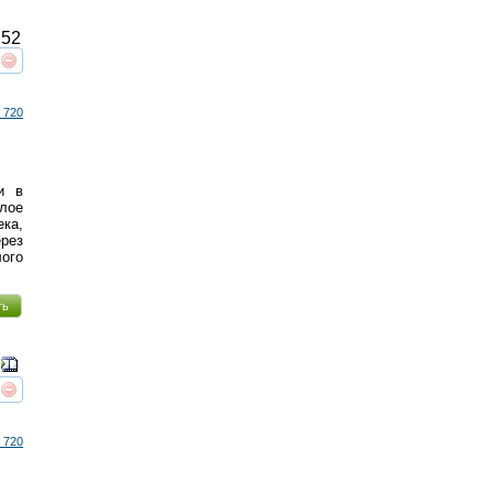
52
реть
интересует
 720
и в
лое
ека,
ерез
ого
ть
реть
интересует
 720