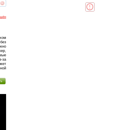
реть
интересует
ршён
ухом
без
окно
кер,
амые
-за
ожет
ной
ть