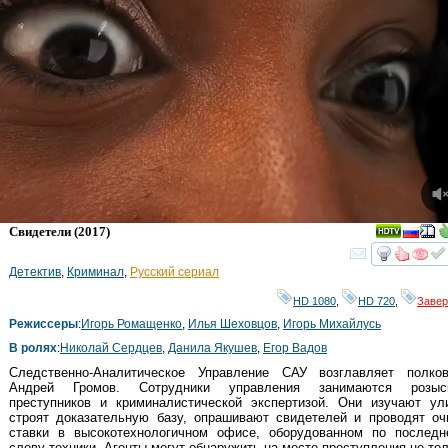
Свидетели
(2017)
смот
Детектив
,
Криминал
,
Русский сериал
HD 1080
,
HD 720
,
Заве
Режиссеры
:
Игорь Ромащенко
,
Илья Шеховцов
,
Игорь Михайлусь
В ролях
:
Николай Сердцев
,
Данила Якушев
,
Егор Вадов
Следственно-Аналитическое Управление САУ возглавляет полков
Андрей Громов. Сотрудники управления занимаются розыс
преступников и криминалистической экспертизой. Они изучают ули
строят доказательную базу, опрашивают свидетелей и проводят оч
ставки в высокотехнологичном офисе, оборудованном по последн
слову техники. Агенты могут обнаружить на месте преступления не то