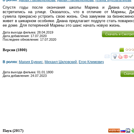
Спустя годы после окончания школы Марина и Диана случа
встретились на улице. Оказалось, что в отличие от Марины, Ди
сумела прекрасно устроить свою жизнь. Она замужем за бизнесмен
живет в шикарном особняке. Диана предлагает подруге стать поварих
ее доме. Для потерянной Марины это шанс начать новую жизнь.
Дата выхода фильма: 28.04.2019
Скачать и Смотре
Дата добавления: 17.07.2020
Последнее обновление: 17.07.2020
Версия
(1800)
смот
В ролях
:
Мария Букнис
,
Михаил Шкловский
,
Егор Климович
Дата выхода фильма: 01.01.1800
Скача
Дата добавления: 24.07.2023
Паук
(2017)