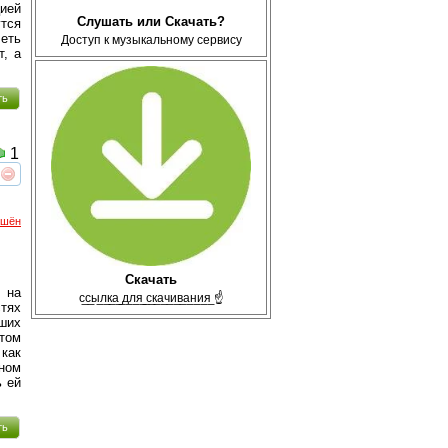
цией
Слушать или Скачать?
тся
еть
Доступ к музыкальному сервису
т, а
ть
1
реть
интересует
ршён
Скачать
 на
с̲с̲ы̲л̲к̲а̲ ̲д̲л̲я̲ ̲с̲к̲а̲ч̲и̲в̲а̲н̲и̲я̲ ☝
тях
ших
том
как
тном
ь ей
ть