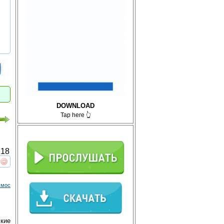
DOWNLOAD
Tap here 👆
18
реть
интересует
смос
ские