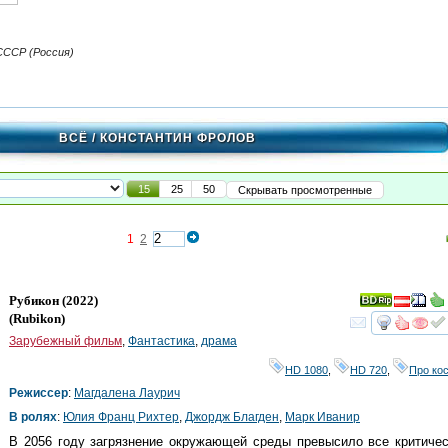
СССР (Россия)
ВСЁ
/ КОНСТАНТИН ФРОЛОВ
15
25
50
Скрывать просмотренные
1
2
Рубикон
(2022)
(
Rubikon
)
смот
Зарубежный фильм
,
Фантастика
,
драма
HD 1080
,
HD 720
,
Про ко
Режиссер
:
Магдалена Лаурич
В ролях
:
Юлия Франц Рихтер
,
Джордж Благден
,
Марк Иванир
В 2056 году загрязнение окружающей среды превысило все критиче