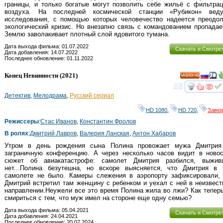
границы, и только богатые могут позволить себе жильё с фильтра
воздуха. На последней космической станции «Рубикон» веду
исследования, с помощью которых человечество надеется преодол
экологический кризис. Но внезапно связь с командованием пропадае
Землю заволакивает плотный слой ядовитого тумана.
Дата выхода фильма: 01.07.2022
Скачать и Смотре
Дата добавления: 14.07.2022
Последнее обновление: 01.11.2022
Конец Невинности
(2021)
HD
смот
Детектив
,
Мелодрама
,
Русский сериал
HD 1080
,
HD 720
,
Заве
Режиссеры
:
Стас Иванов
,
Константин Фролов
В ролях
:
Дмитрий Лавров
,
Валерия Ланская
,
Антон Хабаров
Утром в день рождения сына Полина провожает мужа Дмитрия
заграничную конференцию. А через несколько часов видит в новос
сюжет об авиакатастрофе: самолет Дмитрия разбился, выжив
нет...Полина безутешна, но вскоре выясняется, что Дмитрия в 
самолете не было. Камеры слежения в аэропорту зафиксировали, 
Дмитрий встретил там женщину с ребенком и уехал с ней в неизвес
направлении.Неужели все это время Полина жила во лжи? Как тепер
смириться с тем, что муж имел на стороне еще одну семью?
Дата выхода фильма: 05.04.2021
Скачать и Смотре
Дата добавления: 24.04.2021
Последнее обновление: 20.07.2024