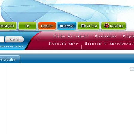
ИМАЦИЯ
ТВ
ЮМОР
ФОРУМ
ИГРЫ
КЛИПЫ
Скоро на экране
Коллекции
Реце
Новости кино
Награды и кинопремии
иренный поиск
отографии