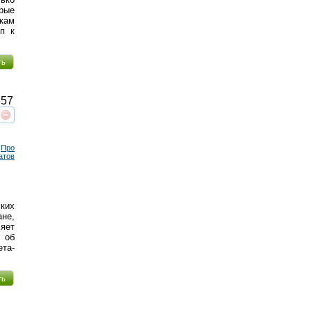
рые
икам
п к
ть
57
реть
интересует
Про
атов
ких
не,
ляет
 об
та-
ть