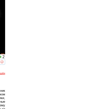
2
реть
интересует
ршён
ник
ком
ки,
ные
ему
лько