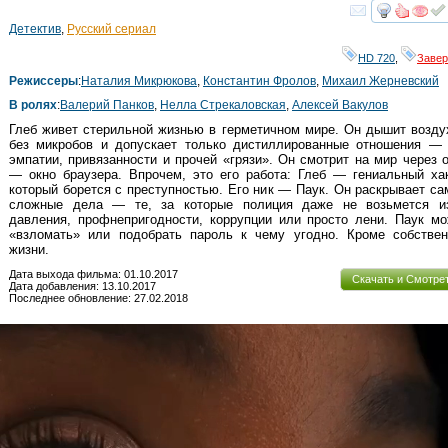
HD
смот
Детектив
,
Русский сериал
HD 720
,
Заве
Режиссеры
:
Наталия Микрюкова
,
Константин Фролов
,
Михаил Жерневский
В ролях
:
Валерий Панков
,
Нелла Стрекаловская
,
Алексей Вакулов
Глеб живет стерильной жизнью в герметичном мире. Он дышит возд
без микробов и допускает только дистиллированные отношения — 
эмпатии, привязанности и прочей «грязи». Он смотрит на мир через 
— окно браузера. Впрочем, это его работа: Глеб — гениальный ха
который борется с преступностью. Его ник — Паук. Он раскрывает с
сложные дела — те, за которые полиция даже не возьмется из
давления, профнепригодности, коррупции или просто лени. Паук м
«взломать» или подобрать пароль к чему угодно. Кроме собствен
жизни.
Дата выхода фильма: 01.10.2017
Скачать и Смотре
Дата добавления: 13.10.2017
Последнее обновление: 27.02.2018