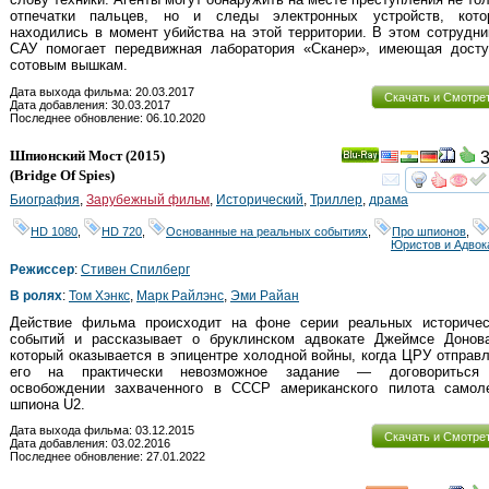
отпечатки пальцев, но и следы электронных устройств, кото
находились в момент убийства на этой территории. В этом сотрудн
САУ помогает передвижная лаборатория «Сканер», имеющая досту
сотовым вышкам.
Дата выхода фильма: 20.03.2017
Скачать и Смотре
Дата добавления: 30.03.2017
Последнее обновление: 06.10.2020
Шпионский Мост
(2015)
3
Ray
(
Bridge Of Spies
)
смот
Биография
,
Зарубежный фильм
,
Исторический
,
Триллер
,
драма
HD 1080
,
HD 720
,
Основанные на реальных событиях
,
Про шпионов
,
Юристов и Адвок
Режиссер
:
Стивен Спилберг
В ролях
:
Том Хэнкс
,
Марк Райлэнс
,
Эми Райан
Действие фильма происходит на фоне серии реальных историчес
событий и рассказывает о бруклинском адвокате Джеймсе Донова
который оказывается в эпицентре холодной войны, когда ЦРУ отправ
его на практически невозможное задание — договориться
освобождении захваченного в СССР американского пилота самоле
шпиона U2.
Дата выхода фильма: 03.12.2015
Скачать и Смотре
Дата добавления: 03.02.2016
Последнее обновление: 27.01.2022