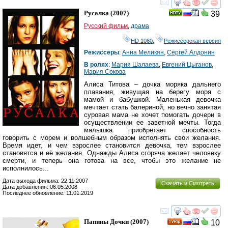
смотреть
инте
Русалка
(2007)
39
Русский фильм
,
драма
HD 1080
,
Режиссерская версия
Режиссеры
:
Анна Меликян
,
Сергей Алдонин
В ролях
:
Мария Шалаева
,
Евгений Цыганов
,
Мария Сокова
Алиса Титова – дочка моряка дальнего
плавания, живущая на берегу моря с
мамой и бабушкой. Маленькая девочка
мечтает стать балериной, но вечно занятая
суровая мама не хочет помогать дочери в
осуществлении ее заветной мечты. Тогда
малышка приобретает способность
говорить с морем и волшебным образом исполнять свои желания.
Время идет, и чем взрослее становится девочка, тем взрослее
становятся и её желания. Однажды Алиса сгоряча желает человеку
смерти, и теперь она готова на все, чтобы это желание не
исполнилось...
Дата выхода фильма: 22.11.2007
Скачать и Смотреть
Дата добавления: 06.05.2008
Последнее обновление: 11.01.2019
смотреть
инте
Папины Дочки
(2007)
10