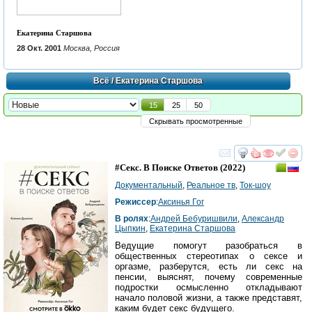
Екатерина Старшова
28 Окт. 2001
Москва, Россия
Всё
/ Екатерина Старшова
15
25
50
Скрывать просмотренные
смотреть
инте
#Секс. В Поиске Ответов
(2022)
Документальный
,
Реальное тв
,
Ток-шоу
Режиссер
:
Аксинья Гог
В ролях
:
Андрей Бебуришвили
,
Александр
Цыпкин
,
Екатерина Старшова
Ведущие помогут разобраться в
общественных стереотипах о сексе и
оргазме, разберутся, есть ли секс на
пенсии, выяснят, почему современные
подростки осмысленно откладывают
начало половой жизни, а также представят,
каким будет секс будущего.