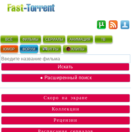
ВСЁ
ФИЛЬМЫ
СЕРИАЛЫ
АНИМАЦИЯ
ТВ
ЮМОР
ФОРУМ
ИГРЫ
КЛИПЫ
● Расширенный поиск
Скоро на экране
Коллекции
Рецензии
Расписание сериалов