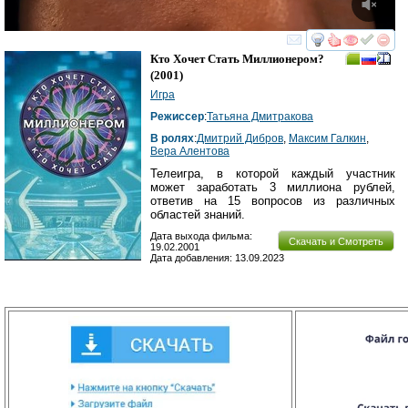
смотреть
инте
Кто Хочет Стать Миллионером?
(2001)
Игра
Режиссер
:
Татьяна Дмитракова
В ролях
:
Дмитрий Дибров
,
Максим Галкин
,
Вера Алентова
Телеигра, в которой каждый участник
может заработать 3 миллиона рублей,
ответив на 15 вопросов из различных
областей знаний.
Дата выхода фильма:
Скачать и Смотреть
19.02.2001
Дата добавления: 13.09.2023