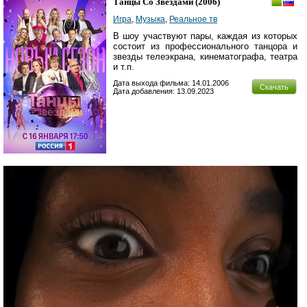
Танцы Со Звездами
(2006)
Игра
,
Музыка
,
Реальное тв
В шоу участвуют пары, каждая из которых
состоит из профессионального танцора и
звезды телеэкрана, кинематографа, театра
и т.п.
Дата выхода фильма: 14.01.2006
Скачать
Дата добавления: 13.09.2023