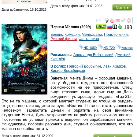
Дата выхода фильма: 01.01.2022
Скачать
Дата добавления: 16.10.2023
смотреть
инте
Черная Молния
(2009)
188
Ray
Боевик
,
Комедия
,
Мелодрама
,
Приключения
,
Русский фильм
,
Фантастика
HD 1080
,
HD 720
,
Комикс
Режиссеры
:
Александр Войтинский
,
Дмитрий
Киселёв
В ролях
:
Григорий Добрыгин
,
Ивaн Жидкoв
,
Виктор Вержбицкий
Заветная мечта Димы – хорошая машина,
но у бедного студента нет финансовой
возможности на ее приобретение. Отец,
видя терзания сына, дарит ему на День
рождения устаревшую модель «Газ-21».
Это не та машина, о которой мечтает студент, но чтобы не обидеть
отца, он все-таки садится за руль «Волги». Пытаясь стать успешным
человеком, заработать деньги и обратить на себя внимание
студентки Насти, Дима устраивается на работу развозчиком цветов.
Постоянно не успевая приехать вовремя, он зарабатывает копейки.
Но однажды, посреди рабочего дня, студент обнаруживает, что его
машина способна летать…
Дата выхода фильма: 31.12.2009