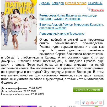
Детский
,
Комедия
,
Русский сериал
,
Семейный
Завершён
Режиссеры
:
Ирина Васильева
,
Александр
Жигалкин
,
Эдуард Радзюкевич
В ролях
:
Андрей Леонов
,
Мирослава Карпович
,
Анастасия Сиваева
Переводчик
:
Наргиля Терещенко
Очень добрый и легкий для просмотра
ситком отечественного производства.
Главная идея сериала проста и стара, как
мир. Не очень удачливого семейного
психолога Сергея Васнецова бросает жена,
и сбегает с любовником в Канаду. А он остается один с пятью
дочерьми. Старшей почти шестнадцать, а младшая Пуговка ещё
ходит в садик. Плюс ещё остается и теща, живущая на одной
лестничной клетке. Как воспитывать пять девочек, абсолютно разных
по характерам и взглядам? Эту задачу и решает Васнецов. В этом
ему активно помогает друг стоматолог Антонов, секретарша Тамара,
школьные учителя,во главе с директором, а также чета миллионеров
Федотовых.
Дата выхода фильма: 03.09.2007
Скачать и Смотреть
Дата добавления: 29.07.2009
Последнее обновление: 22.11.2019
смотреть
инте