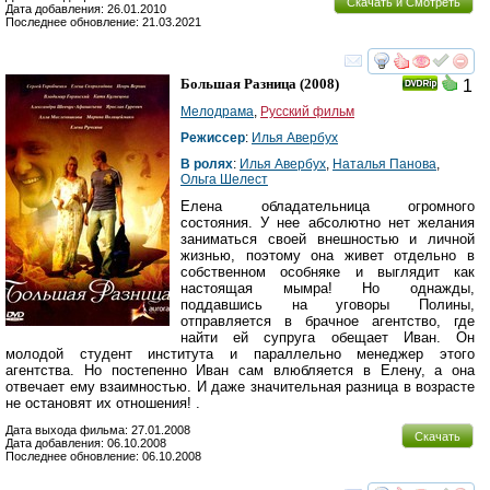
Скачать и Смотреть
Дата добавления: 26.01.2010
Последнее обновление: 21.03.2021
смотреть
инте
Большая Разница
(2008)
1
Мелодрама
,
Русский фильм
Режиссер
:
Илья Авербух
В ролях
:
Илья Авербух
,
Наталья Панова
,
Ольга Шелест
Елена обладательница огромного
состояния. У нее абсолютно нет желания
заниматься своей внешностью и личной
жизнью, поэтому она живет отдельно в
собственном особняке и выглядит как
настоящая мымра! Но однажды,
поддавшись на уговоры Полины,
отправляется в брачное агентство, где
найти ей супруга обещает Иван. Он
молодой студент института и параллельно менеджер этого
агентства. Но постепенно Иван сам влюбляется в Елену, а она
отвечает ему взаимностью. И даже значительная разница в возрасте
не остановят их отношения! .
Дата выхода фильма: 27.01.2008
Скачать
Дата добавления: 06.10.2008
Последнее обновление: 06.10.2008