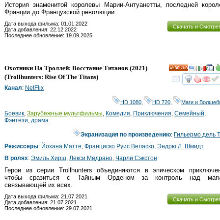
История знаменитой королевы Марии-Антуанетты, последней корол
Франции до Французской революции.
Дата выхода фильма: 01.01.2022
Скачать и Смотре
Дата добавления: 22.12.2022
Последнее обновление: 19.09.2025
Охотники На Троллей: Восстание Титанов
(2021)
HD
(
Trollhunters: Rise Of The Titans
)
смот
Канал
:
NetFlix
HD 1080
,
HD 720
,
Маги и Волшеб
Боевик
,
Зарубежные мультфильмы
,
Комедия
,
Приключения
,
Семейный
,
Фэнтези
,
драма
Экранизация по произведению
:
Гильермо дель 
Режиссеры
:
Йохана Матте
,
Франциско Руис Веласко
,
Эндрю Л. Шмидт
В ролях
:
Эмиль Хирш
,
Лекси Медрано
,
Чарли Сэкстон
Герои из серии Trollhunters объединяются в эпическом приключен
чтобы сразиться с Тайным Орденом за контроль над маги
связывающей их всех.
Дата выхода фильма: 21.07.2021
Скачать и Смотре
Дата добавления: 21.07.2021
Последнее обновление: 29.07.2021