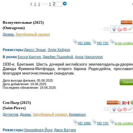
1
2
3
· · ·
5
Возмутительные
(2025)
HD
(
Outrageous
)
смот
Драма
,
Зарубежный сериал
HD 1080
,
HD 720
,
to be continu
Режиссеры
:
Джосс Эгнью
,
Элли Хейдон
В ролях
:
Бесси Картер
,
Джеймс Пьюрфой
,
Анна Чэнселлор
1930-е, Британия. Шесть дочерей английского землевладельца-дворя
Давида Фримена-Митфорда, второго барона Редесдейла, прославил
благодаря многочисленным скандалам.
Дата выхода фильма: 05.06.2025
Скача
Дата добавления: 19.06.2025
Последнее обновление: 19.06.2025
Сен-Пьер
(2025)
HD
(
Saint-Pierre
)
смот
Детектив
,
Драма
,
Зарубежный сериал
,
Криминал
HD 1080
,
HD 720
,
to be continu
Режиссеры
:
Уиннифред Йонг
,
Джон Ватчер