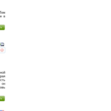
 Тем
ее в
ть
реть
интересует
ной
орая
есть
, он
бовь
ть