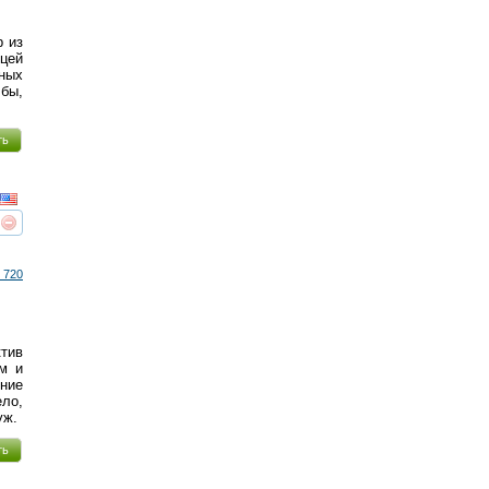
р из
цей
ных
бы,
ть
реть
интересует
 720
тив
м и
дние
ло,
уж.
ть