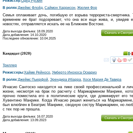
Режиссер
:
Одед Рускин
В ролях
:
Джеймс Флойд
,
Саймон Харрисон
,
Жюлия Фор
Семья оплакивает дочь, погибшую от взрыва террориста-смертника.
временем ее брат подозревает, что она все еще жива, и, увидев 
новостях, отправляется искать ее на Ближнем Востоке.
Дата выхода фильма: 18.09.2020
Скачать и Смотре
Дата добавления: 14.10.2020
Последнее обновление: 10.04.2025
Кандидат
(2020)
смот
Триллер
Режиссеры
:
Хайме Рейносо
,
Умберто Инохоса Оскариз
В ролях
:
Джеймс Пьюрфой
,
Эрендира Ибарра
,
Хосе Мария Де Тавира
Игнасио Сантоско находится на пике своей профессиональной и лич
жизни, несмотря на брак по расчету с Марикарменом Манрике, кот
прочно поместила его в политические круги, где доминирует его т
Хувентино Манрике. Когда Игнасио решил жениться на Марикармене
был влюблен в Беатрис Манрике, сводную сестру Марикармен, но лю
с тех пор не прошла.
Дата выхода фильма: 16.07.2020
Скачать и Смотре
Дата добавления: 13.09.2023