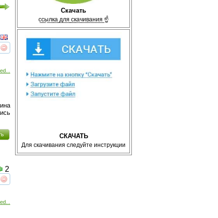
Скачать
с̲с̲ы̲л̲к̲а̲ ̲д̲л̲я̲ ̲с̲к̲а̲ч̲и̲в̲а̲н̲и̲я̲ ☝
реть
интересует
ed...
нина
ись
ть
СКАЧАТЬ
Для скачивания следуйте инструкции
2
реть
интересует
ed...