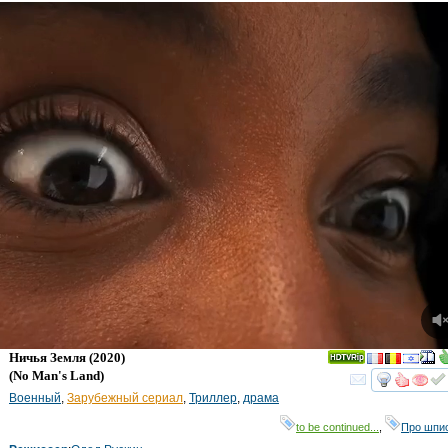
Ничья Земля
(2020)
(
No Man's Land
)
смот
Военный
,
Зарубежный сериал
,
Триллер
,
драма
to be continued...
,
Про шпи