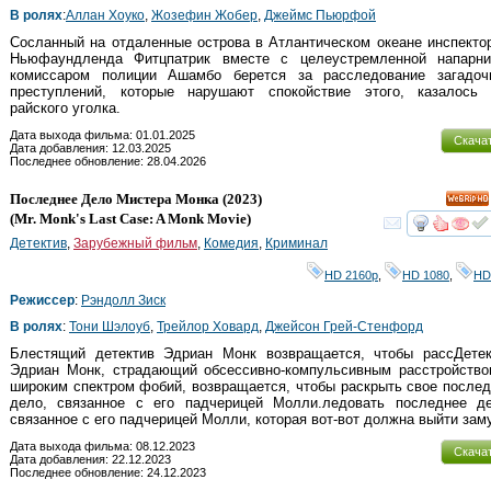
В ролях
:
Аллан Хоуко
,
Жозефин Жобер
,
Джеймс Пьюрфой
Сосланный на отдаленные острова в Атлантическом океане инспекто
Ньюфаундленда Фитцпатрик вместе с целеустремленной напарни
комиссаром полиции Ашамбо берется за расследование загадоч
преступлений, которые нарушают спокойствие этого, казалось 
райского уголка.
Дата выхода фильма: 01.01.2025
Скача
Дата добавления: 12.03.2025
Последнее обновление: 28.04.2026
Последнее Дело Мистера Монка
(2023)
HD
(
Mr. Monk's Last Case: A Monk Movie
)
смот
Детектив
,
Зарубежный фильм
,
Комедия
,
Криминал
HD 2160р
,
HD 1080
,
HD
Режиссер
:
Рэндолл Зиск
В ролях
:
Тони Шэлоуб
,
Трейлор Ховард
,
Джейсон Грей-Стенфорд
Блестящий детектив Эдриан Монк возвращается, чтобы рассДетек
Эдриан Монк, страдающий обсессивно-компульсивным расстройство
широким спектром фобий, возвращается, чтобы раскрыть свое после
дело, связанное с его падчерицей Молли.ледовать последнее де
связанное с его падчерицей Молли, которая вот-вот должна выйти зам
Дата выхода фильма: 08.12.2023
Скача
Дата добавления: 22.12.2023
Последнее обновление: 24.12.2023