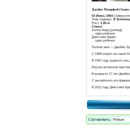
Джеймс Пьюрфой (James 
03 Июнь 1964
Сомерсет,
Знак зодиака:
♊ Близне
Рост:
1.85 м
Семья
:
Холли Аирд (развод)
... один ребенок
Джессика Адамс
... один ребенок
Полное имя — Джеймс Б
С 1988 играет на сцене К
В 1997 году родился сын
Изучал актерское мастер
В возрасте 17 лет Джеймс
С английского его фамил
В 2012 году Джессика Ад
Сортировать: