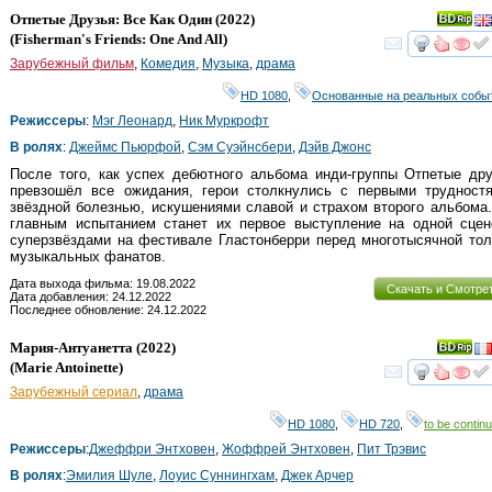
Отпетые Друзья: Все Как Один
(2022)
(
Fisherman's Friends: One And All
)
смот
Зарубежный фильм
,
Комедия
,
Музыка
,
драма
HD 1080
,
Основанные на реальных собы
Режиссеры
:
Мэг Леонард
,
Ник Муркрофт
В ролях
:
Джеймс Пьюрфой
,
Сэм Суэйнсбери
,
Дэйв Джонс
После того, как успех дебютного альбома инди-группы Отпетые др
превзошёл все ожидания, герои столкнулись с первыми трудностя
звёздной болезнью, искушениями славой и страхом второго альбома
главным испытанием станет их первое выступление на одной сцен
суперзвёздами на фестивале Гластонберри перед многотысячной то
музыкальных фанатов.
Дата выхода фильма: 19.08.2022
Скачать и Смотре
Дата добавления: 24.12.2022
Последнее обновление: 24.12.2022
Мария-Антуанетта
(2022)
(
Marie Antoinette
)
смот
Зарубежный сериал
,
драма
HD 1080
,
HD 720
,
to be continu
Режиссеры
:
Джеффри Энтховен
,
Жоффрей Энтховен
,
Пит Трэвис
В ролях
:
Эмилия Шуле
,
Лоуис Cуннингхам
,
Джек Арчер