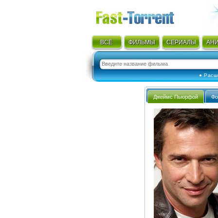
ВСЁ
ФИЛЬМЫ
СЕРИАЛЫ
АН
● Расш
Джеймс Пьюрфой
Фо