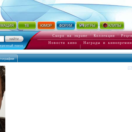
ИМАЦИЯ
ТВ
ЮМОР
ФОРУМ
ИГРЫ
КЛИПЫ
Скоро на экране
Коллекции
Реце
Новости кино
Награды и кинопремии
иренный поиск
тографии