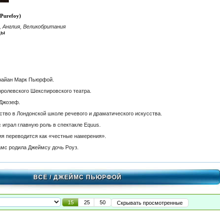
Purefoy)
 Англия, Великобритания
цы
райан Марк Пьюрфой.
оролевского Шекспировского театра.
 Джозеф.
ство в Лондонской школе речевого и драматического искусства.
 играл главную роль в спектакле Equus.
ия переводится как «честные намерения».
амс родила Джеймсу дочь Роуз.
ВСЁ
/ ДЖЕЙМС ПЬЮРФОЙ
15
25
50
Скрывать просмотренные