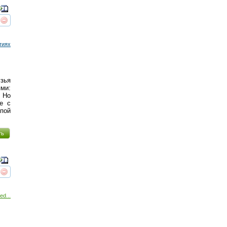
реть
интересует
тиях
узья
ми:
. Но
е с
лпой
ть
реть
интересует
ed...