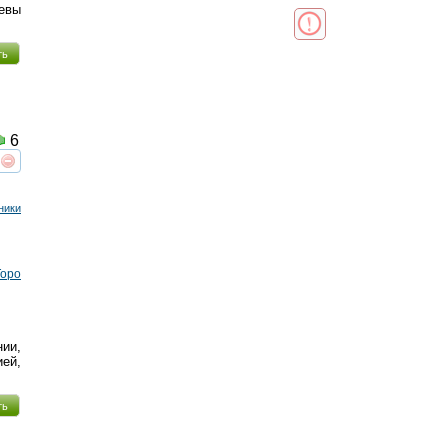
евы
ть
6
реть
интересует
ники
Торо
ии,
ей,
ть