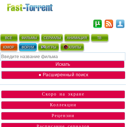
ВСЁ
ФИЛЬМЫ
СЕРИАЛЫ
АНИМАЦИЯ
ТВ
ЮМОР
ФОРУМ
ИГРЫ
КЛИПЫ
● Расширенный поиск
Скоро на экране
Коллекции
Рецензии
Расписание сериалов