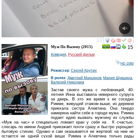
смотреть
инте
Муж По Вызову
(2015)
15
Комедия
,
Русский фильм
HD 1080
Режиссер
:
Сергей Крутин
В ролях
:
Дмитрий Марьянов
,
Мария Шукшина
,
Валерий Николаев
Застав своего мужа с любовницей, 40-
летняя Инна выставила неверного супруга
за дверь. В это же время к ее соседке
Римме, живущей этажом выше, из деревни
приехала сестра Алевтина. Она твердо
намерена найти себе в городе мужа. Римма
подает идею вызвать мужчину из службы
«Муж на час» и специально ломает кран у себя на . К счастью,
слесарь по имени Андрей приезжает почти сразу и быстро укрощает
бытовую стихию. Однако и сам оказывается ее жертвой: на нем не
остается ни одной сухой вещи. Римма и Алевтина только рады