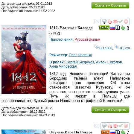
Дата выхода фильма: 01.01.2013
Скачать и Смотреть
Дата добавления: 25.11.2013
Последнее обновление: 14.02.2022
смотреть
инте
1812. Уланская Баллада
8
Ray
(2012)
Приключения
,
Русский фильм
HD 1080
,
HD 720
Режиссер
:
Олег Фесенко
В ролях
:
Сергей Безруков
,
Антон Соколов
,
Анна Чиповская
1812 год. Накануне решающей битвы при
Бородино тайный агент Наполеона
похищает план сражения. Об этом
становится известно Кутузову, и он
посылает на перехват своих лучших улан.
Путь их лежит в Польшу, где
разворачивается бурный роман Наполеона с графиней Валевской.
Дата выхода фильма: 01.11.2012
Скачать и Смотреть
Дата добавления: 16.12.2012
Последнее обновление: 04.03.2013
смотреть
инте
Обучаю Игре На Гитаре
7