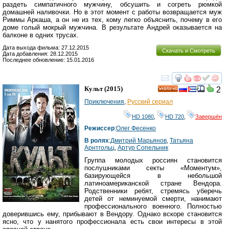
раздеть симпатичного мужчину, обсушить и согреть рюмкой
домашней наливочки. Но в этот момент с работы возвращается муж
Риммы Аркаша, а он не из тех, кому легко объяснить, почему в его
доме голый мокрый мужчина. В результате Андрей оказывается на
балконе в одних трусах.
Дата выхода фильма: 27.12.2015
Скачать и Смотреть
Дата добавления: 28.12.2015
Последнее обновление: 15.01.2016
смотреть
инте
Культ
(2015)
2
HD
Приключения
,
Русский сериал
HD 1080
,
HD 720
,
Завершён
Режиссер
:
Олег Фесенко
В ролях
:
Дмитрий Марьянов
,
Татьяна
Арнтгольц
,
Артур Сопельник
Группа молодых россиян становится
послушниками секты «Моментум»,
базирующейся в небольшой
латиноамериканской стране Вендора.
Родственники ребят, стремясь уберечь
детей от неминуемой смерти, нанимают
профессионального военного. Полностью
доверившись ему, прибывают в Вендору. Однако вскоре становится
ясно, что у нанятого профессионала есть свои интересы в этой