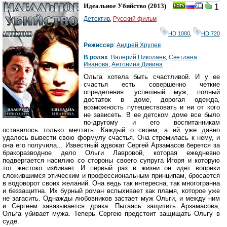
смотреть
инте
Идеальное Убийство
(2013)
1
Детектив
,
Русский фильм
HD 1080
,
HD 720
Режиссер
:
Андрей Хрулев
В ролях
:
Валерий Николаев
,
Светлана
Иванова
,
Антонина Дивина
Ольга хотела быть счастливой. И у ее
счастья есть совершенно четкие
определения: успешный муж, полный
достаток в доме, дорогая одежда,
возможность путешествовать и ни от кого
не зависеть. В ее детском доме все было
по-другому и его воспитанникам
оставалось только мечтать. Каждый о своем, а ей уже давно
удалось вывести свою формулу счастья. Она стремилась к нему, и
она его получила... Известный адвокат Сергей Арзамасов берется за
бракоразводное дело Ольги Лавровой, которая ежедневно
подвергается насилию со стороны своего супруга Игоря и которую
тот жестоко избивает. И первый раз в жизни он идет вопреки
сложившимся этическим и профессиональным принципам, бросается
в водоворот своих желаний. Она ведь так интересна, так многогранна
и беззащитна. Их бурный роман вспыхивает как пламя, которое уже
не загасить. Однажды любовников застает муж Ольги, и между ним
и Сергеем завязывается драка. Пытаясь защитить Арзамасова,
Ольга убивает мужа. Теперь Сергею предстоит защищать Ольгу в
суде.