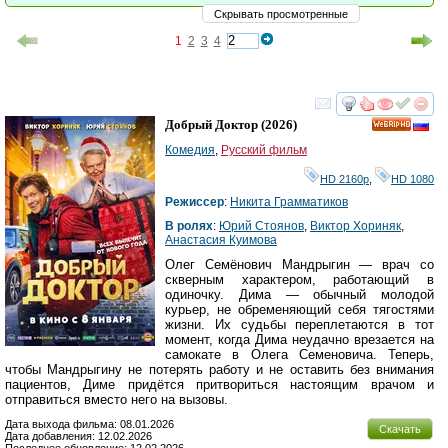
Скрывать просмотренные
1
2
3
4
смотреть
инте
Добрый Доктор
(2026)
HD
Комедия
,
Русский фильм
HD 2160р
,
HD 1080
Режиссер
:
Никита Грамматиков
В ролях
:
Юрий Стоянов
,
Виктор Хориняк
,
Анастасия Куимова
Олег Семёнович Мандрыгин — врач со
скверным характером, работающий в
одиночку. Дима — обычный молодой
курьер, не обременяющий себя тягостями
жизни. Их судьбы переплетаются в тот
момент, когда Дима неудачно врезается на
самокате в Олега Семеновича. Теперь,
чтобы Мандрыгину не потерять работу и не оставить без внимания
пациентов, Диме придётся притвориться настоящим врачом и
отправиться вместо него на вызовы.
Дата выхода фильма: 08.01.2026
Скачать
Дата добавления: 12.02.2026
Последнее обновление: 12.02.2026