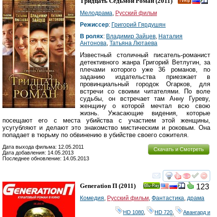
Тридцать Седьмой Роман
(2011)
Мелодрама
,
Русский фильм
Режиссер
:
Григорий Гярдушян
В ролях
:
Владимир Зайцев
,
Наталия
Антонова
,
Татьяна Лютаева
Известный столичный писатель-романист
детективного жанра Григорий Ветлугин, за
плечами которого уже 36 романов, по
заданию издательства приезжает в
провинциальный городок Огарков, для
встречи со своими читателями. По воле
судьбы, он встречает там Анну Гуреву,
женщину о которой мечтал всю свою
жизнь. Ужасающие видения, которые
посещают его с места убийства с участием этой женщины,
усугубляют и делают это знакомство мистическим и роковым. Она
попадает в тюрьму по обвинению в убийстве своего сожителя.
Дата выхода фильма: 12.05.2011
Скачать и Смотреть
Дата добавления: 14.05.2013
Последнее обновление: 14.05.2013
смотреть
инте
Generation П
(2011)
123
Ray
Комедия
,
Русский фильм
,
Фантастика
,
драма
HD 1080
,
HD 720
,
Авангард и