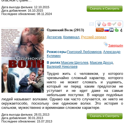
опасной стране…
Дата выхода фильма: 12.10.2015
Скачать и Смотреть
Дата добавления: 16.10.2015
Последнее обновление: 08.11.2024
смотреть
инте
Одинокий Волк
(2013)
4
Детектив
,
Криминал
,
Русский сериал
Завершён
Режиссеры
:
Григорий Любомиров
,
Александр
Кулямин
В ролях
:
Максим Щеголев
,
Максим Дрозд
,
Валерий Николаев
Трудно жить с человеком, у которого
чрезвычайно сложный характер, которого
никто не может сломать и ущемить,
который ни перед каким предлогом не
уступает и не идет даже на самые
небольшие поступки. В народе подобных
людей называют волками. Однако как часто случается, их никто не
окружаетособо, поскольку они одинокие волки. Это история о
сильном, мужественно и временами сложном характере.
Дата выхода фильма: 28.01.2013
Скачать и Смотреть
Дата добавления: 30.01.2013
Последнее обновление: 15.07.2013