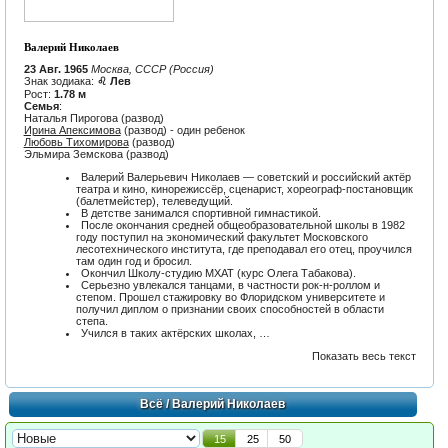
Валерий Николаев
23 Авг. 1965
Москва, СССР (Россия)
Знак зодиака:
♌ Лев
Рост:
1.78 м
Семья
:
Наталья Пирогова (развод)
Ирина Апексимова
(развод) - один ребенок
Любовь Тихомирова
(развод)
Эльмира Земскова (развод)
Валерий Валерьевич Николаев — советский и российский актёр
театра и кино, кинорежиссёр, сценарист, хореограф-постановщик
(балетмейстер), телеведущий.
В детстве занимался спортивной гимнастикой.
После окончания средней общеобразовательной школы в 1982
году поступил на экономический факультет Московского
лесотехнического института, где преподавал его отец, проучился
там один год и бросил.
Окончил Школу-студию МХАТ (курс Олега Табакова).
Серьезно увлекался танцами, в частности рок-н-роллом и
степом. Прошел стажировку во Флоридском университете и
получил диплом о признании своих способностей в области
степа.
Учился в таких актёрских школах, …
Показать весь текст
Всё
/ Валерий Николаев
15
25
50