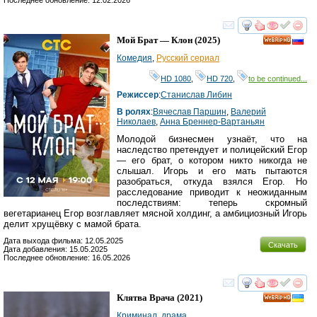
смотреть
инте
Мой Брат — Клон
(2025)
HD
Комедия
,
Русский сериал
HD 1080
,
HD 720
,
to be continued...
Режиссер
:
Станислав Либин
В ролях
:
Вячеслав Паршин
,
Валерий
Николаев
,
Анна Бреннер-Вартаньян
Молодой бизнесмен узнаёт, что на
наследство претендует и полицейский Егор
— его брат, о котором никто никогда не
слышал. Игорь и его мать пытаются
разобраться, откуда взялся Егор. Но
расследование приводит к неожиданным
последствиям: теперь скромный
вегетарианец Егор возглавляет мясной холдинг, а амбициозный Игорь
делит хрущёвку с мамой брата.
Дата выхода фильма: 12.05.2025
Скачать
Дата добавления: 15.05.2025
Последнее обновление: 16.05.2026
смотреть
инте
Клятва Врача
(2021)
HD
Криминал
,
драма