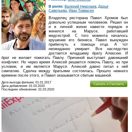
В ролях
:
Валерий Николаев
,
Дарья
Савельева
,
Иван Товмасян
Владелец ресторана Павел Хромов был
довольно успешным человеком. Решил он
и в личной жизни навести порядок и
женился на Марусе, работавшей
медсестрой. С того момента началось
крушение его бизнеса. Павел вынужден
прибегнуть к помощи отца. А тот
неожиданно умирает. Все наследство
достается младшему брату Алексею. И
брат не желает помогать Павлу. Причиной выступает давнишний
конфликт. Но через время Алексей решается помочь Павлу, но при
условии, и им является Маруся. Алексей давно питал к ней
симпатию. Сделка между братьями состоялась. Прошло немного
времени после этого, и Павел оказывается сбитым машиной.
Дата выхода фильма: 01.01.2017
Скачать и Смотреть
Дата добавления: 01.03.2020
Последнее обновление: 01.03.2020