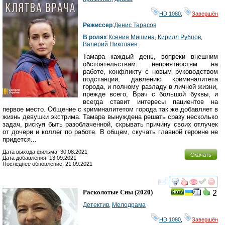
HD 1080
,
Завершён
Режиссер
:
Денис Тарасов
В ролях
:
Ксения Мишина
,
Кирилл Рубцов
,
Валерий Николаев
Тамара каждый день, вопреки внешним
обстоятельствам: неприятностям на
работе, конфликту с новым руководством
подстанции, давлению криминалитета
города, и полному разладу в личной жизни,
прежде всего, Врач с большой буквы, и
всегда ставит интересы пациентов на
первое место. Общение с криминалитетом города так же добавляет в
жизнь девушки экстрима. Тамара вынуждена решать сразу несколько
задач, рискуя быть разоблаченной, скрывать причину своих отлучек
от дочери и коллег по работе. В общем, скучать главной героине не
придется...
Дата выхода фильма: 30.08.2021
Скачать
Дата добавления: 13.09.2021
Последнее обновление: 21.09.2021
смотреть
инте
Расколотые Сны
(2020)
2
Детектив
,
Мелодрама
HD 1080
,
Завершён