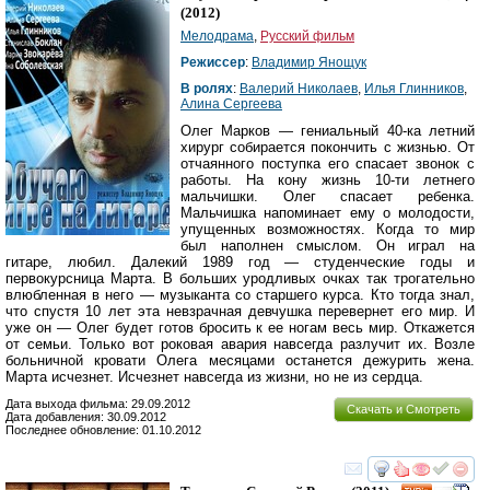
(2012)
Мелодрама
,
Русский фильм
Режиссер
:
Владимир Янощук
В ролях
:
Валерий Николаев
,
Илья Глинников
,
Алина Сергеева
Олег Марков — гениальный 40-ка летний
хирург собирается покончить с жизнью. От
отчаянного поступка его спасает звонок с
работы. На кону жизнь 10-ти летнего
мальчишки. Олег спасает ребенка.
Мальчишка напоминает ему о молодости,
упущенных возможностях. Когда то мир
был наполнен смыслом. Он играл на
гитаре, любил. Далекий 1989 год — студенческие годы и
первокурсница Марта. В больших уродливых очках так трогательно
влюбленная в него — музыканта со старшего курса. Кто тогда знал,
что спустя 10 лет эта невзрачная девчушка перевернет его мир. И
уже он — Олег будет готов бросить к ее ногам весь мир. Откажется
от семьи. Только вот роковая авария навсегда разлучит их. Возле
больничной кровати Олега месяцами останется дежурить жена.
Марта исчезнет. Исчезнет навсегда из жизни, но не из сердца.
Дата выхода фильма: 29.09.2012
Скачать и Смотреть
Дата добавления: 30.09.2012
Последнее обновление: 01.10.2012
смотреть
инте