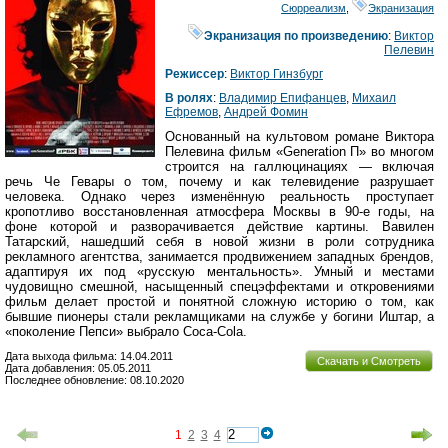
Сюрреализм
,
Экранизация
Экранизация по произведению
:
Виктор
Пелевин
Режиссер
:
Виктор Гинзбург
В ролях
:
Владимир Епифанцев
,
Михаил
Ефремов
,
Андрей Фомин
Основанный на культовом романе Виктора
Пелевина фильм «Generation П» во многом
строится на галлюцинациях — включая
речь Че Гевары о том, почему и как телевидение разрушает
человека. Однако через изменённую реальность проступает
кропотливо восстановленная атмосфера Москвы в 90-е годы, на
фоне которой и разворачивается действие картины. Вавилен
Татарский, нашедший себя в новой жизни в роли сотрудника
рекламного агентства, занимается продвижением западных брендов,
адаптируя их под «русскую ментальность». Умный и местами
чудовищно смешной, насыщенный спецэффектами и откровениями
фильм делает простой и понятной сложную историю о том, как
бывшие пионеры стали рекламщиками на службе у богини Иштар, а
«поколение Пепси» выбрало Coca-Cola.
Дата выхода фильма: 14.04.2011
Скачать и Смотреть
Дата добавления: 05.05.2011
Последнее обновление: 08.10.2020
1
2
3
4