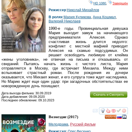
HD 1080
,
Завершён
Режиссер
:
Николай Михайлов
В ролях
:
Мария Куликова
,
Анна Кошмал
,
Валерий Николаев
1990-е годы. Провинциальная девушка
Мария выходит замуж за начинающего
предпринимателя Алексея. Однако
счастливая жизнь длится недолго:
конфликт с местной мафией приводит
Алексея на скамью подсудимых. Он
решает освободить любимую от клейма
«жены уголовника», не отвечая на письма и отказываясь от
свиданий. Пытаясь начать жизнь с чистого листа, Мария
отправляется в Москву, где встречает Михаила. Между ними
вспыхивает страстный роман. После рождения их дочери
оказывается, что Михаил женат, и его супруга тоже ждет наследника.
Но Марию ждет еще один удар: при загадочных обстоятельствах ее
новорожденную дочь похищают.
Дата выхода фильма: 30.09.2019
Скачать и Смотреть
Дата добавления: 09.09.2020
Последнее обновление: 09.10.2023
смотреть
инте
Возмездие
(2017)
HD
Мелодрама
,
Русский фильм
Режиссер
:
Олег Фесенко