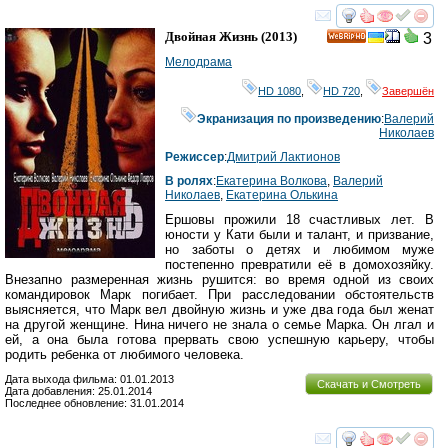
смотреть
инте
Двойная Жизнь
(2013)
3
HD
Мелодрама
HD 1080
,
HD 720
,
Завершён
Экранизация по произведению
:
Валерий
Николаев
Режиссер
:
Дмитрий Лактионов
В ролях
:
Екатерина Волкова
,
Валерий
Николаев
,
Екатерина Олькина
Ершовы прожили 18 счастливых лет. В
юности у Кати были и талант, и призвание,
но заботы о детях и любимом муже
постепенно превратили её в домохозяйку.
Внезапно размеренная жизнь рушится: во время одной из своих
командировок Марк погибает. При расследовании обстоятельств
выясняется, что Марк вел двойную жизнь и уже два года был женат
на другой женщине. Нина ничего не знала о семье Марка. Он лгал и
ей, а она была готова прервать свою успешную карьеру, чтобы
родить ребенка от любимого человека.
Дата выхода фильма: 01.01.2013
Скачать и Смотреть
Дата добавления: 25.01.2014
Последнее обновление: 31.01.2014