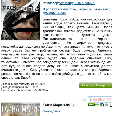
Режиссер
:
Александр Итыгилов мл.
В ролях
:
Евгения Лоза
,
Вероника Лукьяненко
,
Дмитрий Пчела
Близнецы Кира и Аделина похожи как две
капли воды только внешне. Характеры у
них отличны, как цвета Инь-Ян. После
трагической гибели родителей близняшки
оказываются в детском доме.
Пятнадцатилетних сестер собираются
усыновить. Но директор детдома,
невзлюбившая задиристую Аделину, настаивает на том, что Кире в
новой семье без ее проблемной сестры будет лучше. Аделина,
подслушав этот разговор, решает, что если повезти должно лишь
одной, то этой сестрой будет она. Аделина опаивает Киру
таблетками и вместо нее покидает детский дом. Через четырнадцать
лет судьба снова сводит девушек, но новое знакомство длится
считанные дни – Киру убивают прямо на глазах у сестры. Аделина
решает во что бы то ни стало найти убийцу, но для этого ей нужно
снова стать Кирой...
Дата выхода фильма: 01.09.2020
Скачать и Смотреть
Дата добавления: 02.10.2020
Последнее обновление: 25.08.2024
смотреть
инте
Тайна Марии
(2019)
1
Мелодрама