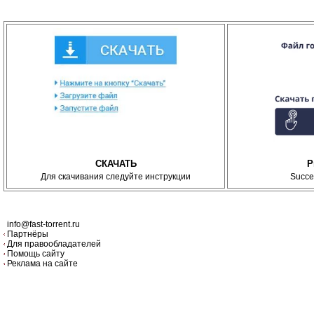
СКАЧАТЬ
P
Для скачивания следуйте инструкции
Succe
info@fast-torrent.ru
Партнёры
Для правообладателей
Помощь сайту
Реклама на сайте