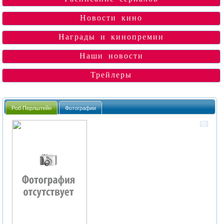
Новости кино
Награды и кинопремии
Наши новости
Трейлеры
Роб Перлштейн
Фотографии