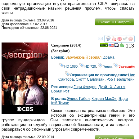
подпольную организацию внутри правительства США, опираясь на
свои нетрадиционные навыки решения проблем, чтобы спасать
жизни.
Дата выхода фильма: 23.09.2016
Скачать и Смотреть
Дата добавления: 07.02.2017
Последнее обновление: 22.06.2021
смотреть
инте
Скорпион
(2014)
113
(
Scorpion
)
Боевик
,
Зарубежный сериал
,
драма
HD 1080
,
HD 720
,
Гении
,
Завершён
Экранизация по произведению
:
Ник
Сантора
,
Скотт Салливан
,
Роб Перлштейн
Режиссеры
:
Гэри Фледер
,
Дуайт Х. Литтл
,
Бобби Рот
В ролях
:
Элиес Габел
,
Кэтрин МакФи
,
Эдди
Кэй Томас
Сюжет основан на реальных событиях. Это
история об эксцентричном гении и его
группе вундеркиндов. Они являются аналитическим центром,
работающим на службу национальной безопасности, и их задача —
разбираться со сложными угрозами современности.
Дата выхода фильма: 22.09.2014
Скачать и Смотреть