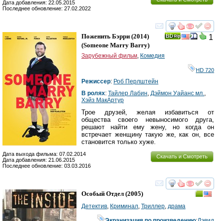
Дата добавления: 22.05.2015
Последнее обновление: 27.02.2022
смотреть
инте
Поженить Бэрри
(2014)
1
(
Someone Marry Barry
)
Зарубежный фильм
,
Комедия
HD 720
Режиссер
:
Роб Перлштейн
В ролях
:
Тайлер Лабин
,
Дэймон Уайанс мл.
,
Хэйз МакАртур
Трое друзей, желая избавиться от
общества своего невыносимого друга,
решают найти ему жену, но когда он
встречает женщину такую же, как он, все
становится только хуже.
Дата выхода фильма: 07.02.2014
Скачать и Смотреть
Дата добавления: 21.06.2015
Последнее обновление: 03.03.2016
смотреть
инте
Особый Отдел
(2005)
Детектив
,
Криминал
,
Триллер
,
драма
Экранизация по произведению
:
Дэвид