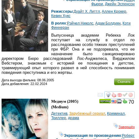
Фьюри
,
Джейн Эспенсон
Режиссеры
:
Дуайт Х. Литтл
,
Аллен Крокер
,
Кевин Хукс
В ролях
:
Рэйчел Николс
,
Адам Болдуин
,
Кэти
Финнеран
Выпускница академии Ребекка Лок
поступает на службу в отдел по
расследованию особо тяжких преступлений
при ФБР. Она и не подозревала, что ее
назначение было санкционировано
директором Бюро расследований Лос-Анджелеса, Вирджилом
Вебстером, знакомым с историей ее похищения в детстве,
травмирующий опыт которого развил в ней способность понимания
поведения преступника и его жертвы.
Дата выхода фильма: 08.06.2005
Скачать
Дата добавления: 22.02.2024
смотреть
инте
Медиум
(2005)
70
(
Medium
)
Детектив
,
Зарубежный сериал
,
Криминал
,
Триллер
,
драма
Завершён
Экранизация по произведению
:
Роберт