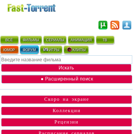
ВСЁ
ФИЛЬМЫ
СЕРИАЛЫ
АНИМАЦИЯ
ТВ
ЮМОР
ФОРУМ
ИГРЫ
КЛИПЫ
● Расширенный поиск
Скоро на экране
Коллекции
Рецензии
Расписание сериалов