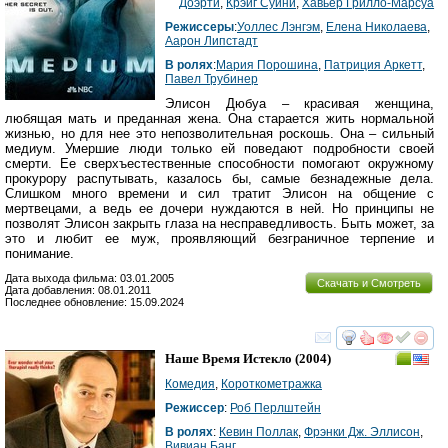
Доэрти
,
Крэйг Суини
,
Хавьер Грилло-Марсуа
Режиссеры
:
Уоллес Лэнгэм
,
Елена Николаева
,
Аарон Липстадт
В ролях
:
Мария Порошина
,
Патриция Аркетт
,
Павел Трубинер
Элисон Дюбуа – красивая женщина,
любящая мать и преданная жена. Она старается жить нормальной
жизнью, но для нее это непозволительная роскошь. Она – сильный
медиум. Умершие люди только ей поведают подробности своей
смерти. Ее сверхъестественные способности помогают окружному
прокурору распутывать, казалось бы, самые безнадежные дела.
Слишком много времени и сил тратит Элисон на общение с
мертвецами, а ведь ее дочери нуждаются в ней. Но принципы не
позволят Элисон закрыть глаза на несправедливость. Быть может, за
это и любит ее муж, проявляющий безграничное терпение и
понимание.
Дата выхода фильма: 03.01.2005
Скачать и Смотреть
Дата добавления: 08.01.2011
Последнее обновление: 15.09.2024
смотреть
инте
Наше Время Истекло
(2004)
Комедия
,
Короткометражка
Режиссер
:
Роб Перлштейн
В ролях
:
Кевин Поллак
,
Фрэнки Дж. Эллисон
,
Вивиан Банг