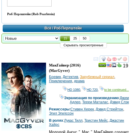
Роб Перлштейн (Rob Pearlstein)
Всё
/ Роб Перлштейн
15
25
50
Скрывать просмотренные
смотреть
инте
МакГайвер
(2016)
19
(
MacGyver
)
Боевик
,
Детектив
,
Зарубежный сериал
,
Приключения
,
драма
HD 1080
,
HD 720
,
to be continued...
Экранизация по произведению
:
Джим
Адлер
,
Терри Маталас
,
Дэвид Слэк
Режиссеры
:
Стивен Херек
,
Дэвид Стрейтон
,
Эгил Эгилссон
В ролях
:
Лукас Тилл
,
Тристин Мейс
,
Джастин
Хайрс
Молодой Ангус " Mac " МакГайвер создает