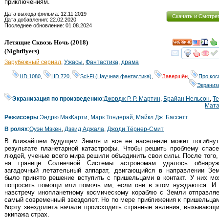
приключениям.
Дата выхода фильма: 12.11.2019
Скачать и Смотре
Дата добавления: 22.02.2020
Последнее обновление: 01.08.2024
Летящие Сквозь Ночь
(2018)
HD
(
Nightflyers
)
смот
Зарубежный сериал
,
Ужасы
,
Фантастика
,
драма
HD 1080
,
HD 720
,
Sci-Fi (Научная фантастика)
,
Завершён
,
Про кос
Экраниз
Экранизация по произведению
:
Джордж Р. Р. Мартин
,
Брайан Нельсон
,
Т
Мата
Режиссеры
:
Эндрю МакКарти
,
Марк Тондерай
,
Майкл Дж. Бассетт
В ролях
:
Оуэн Мэкен
,
Дэвид Аджала
,
Джоди Тёрнер-Смит
В ближайшем будущем Земля и все ее население может погибнут
результате планетарной катастрофы. Чтобы решить проблему спасе
людей, ученые всего мира решили объединить свои силы. После того,
на границе Солнечной Системы астрономам удалось обнаруж
загадочный летательный аппарат, двигающийся в направлении Зем
было принято решение вступить с пришельцами в контакт. У них м
попросить помощи или помочь им, если они в этом нуждаются. И 
навстречу инопланетному космическому кораблю с Земли отправляе
самый современный звездолет. Но по мере приближения к пришельца
борту звездолета начали происходить странные явления, вызывающ
экипажа страх.