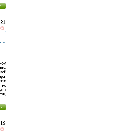
ть
21
реть
интересует
псис
ном
ива
ской
жден
всю
ютно
дет
ов,
ть
19