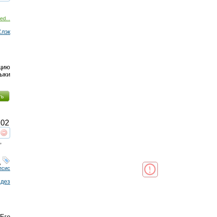
реть
интересует
ed...
Слэк
цию
ыки
ть
02
реть
интересует
,
,
псис
йдез
Его