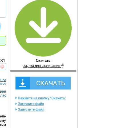
Скачать
31
с̲с̲ы̲л̲к̲а̲ ̲д̲л̲я̲ ̲с̲к̲а̲ч̲и̲в̲а̲н̲и̲я̲ ☝
реть
интересует
Про
смос
ерри
лас
ана-
ему
дным