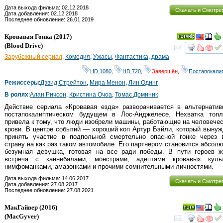
Дата выхода фильма: 02.12.2018
Скачать и Смотре
Дата добавления: 02.12.2018
Последнее обновление: 26.01.2019
Кровавая Гонка
(2017)
(
Blood Drive
)
смот
Зарубежный сериал
,
Комедия
,
Ужасы
,
Фантастика
,
драма
HD 1080
,
HD 720
,
Завершён
,
Постапокали
Режиссеры
:
Дэвид Стрейтон
,
Мира Менон
,
Лин Одинг
В ролях
:
Алан Ричсон
,
Кристина Очоа
,
Томас Доминик
Действие сериала «Кровавая езда» разворачивается в альтернатив
постапокалиптическом будущем в Лос-Анджелесе. Нехватка топл
привела к тому, что люди изобрели машины, работающие на человече
крови. В центре событий — хороший коп Артур Бэйли, который выну
принять участие в подпольной смертельно опасной гонке через 
страну на как раз таком автомобиле. Его партнером становится абсол
безумная девушка, готовая на все ради победы. В пути героев ж
встреча с каннибалами, монстрами, адептами кровавых культ
нимфоманками, амазонками и прочими сомнительными личностями.
Дата выхода фильма: 14.06.2017
Скачать и Смотре
Дата добавления: 27.08.2017
Последнее обновление: 27.08.2021
МакГайвер
(2016)
(
MacGyver
)