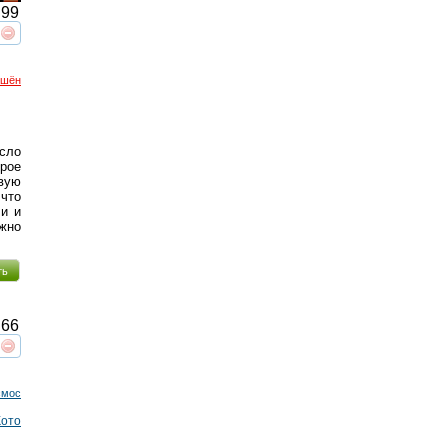
99
реть
интересует
ршён
асло
рое
овую
 что
ли и
ожно
ть
66
реть
интересует
смос
Кото