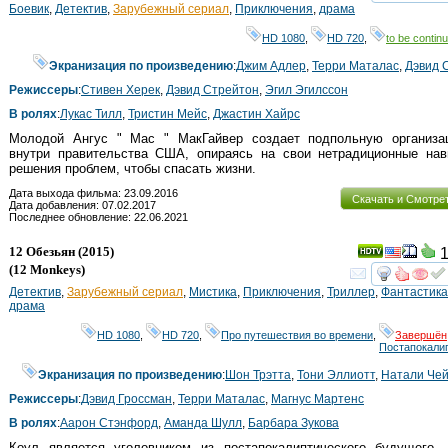
смот
Боевик
,
Детектив
,
Зарубежный сериал
,
Приключения
,
драма
HD 1080
,
HD 720
,
to be continu
Экранизация по произведению
:
Джим Адлер
,
Терри Маталас
,
Дэвид 
Режиссеры
:
Стивен Херек
,
Дэвид Стрейтон
,
Эгил Эгилссон
В ролях
:
Лукас Тилл
,
Тристин Мейс
,
Джастин Хайрс
Молодой Ангус " Mac " МакГайвер создает подпольную организа
внутри правительства США, опираясь на свои нетрадиционные нав
решения проблем, чтобы спасать жизни.
Дата выхода фильма: 23.09.2016
Скачать и Смотре
Дата добавления: 07.02.2017
Последнее обновление: 22.06.2021
12 Обезьян
(2015)
1
(
12 Monkeys
)
смот
Детектив
,
Зарубежный сериал
,
Мистика
,
Приключения
,
Триллер
,
Фантастика
драма
HD 1080
,
HD 720
,
Про путешествия во времени
,
Завершён
Постапокали
Экранизация по произведению
:
Шон Трэтта
,
Тони Эллиотт
,
Натали Че
Режиссеры
:
Дэвид Гроссман
,
Терри Маталас
,
Магнус Мартенс
В ролях
:
Аарон Стэнфорд
,
Аманда Шулл
,
Барбара Зукова
Коул является уголовником из постапокалиптического будущего. 