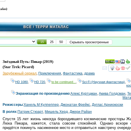
alas)
ВСЁ
/ ТЕРРИ МАТАЛАС
15
25
50
Скрывать просмотренные
Звёздный Путь: Пикар
(2019)
(
Star Trek: Picard
)
смот
Зарубежный сериал
,
Приключения
,
Фантастика
,
драма
HD 1080
,
HD 720
,
to be continued...
,
Sci-Fi (Научная фантастика)
,
ко
Экранизация по произведению
:
Алекс Куртцман
,
Акива Голдсман
,
Т
Мата
Режиссеры
:
Ханель М Кулпеппер
,
Джонатан Фрейкс
,
Дуглас Арниокоски
В ролях
:
Патрик Стюарт
,
Мишель Херд
,
Джери Райан
Спустя 15 лет жизнь некогда бороздившего космические просторы Ж
Люка Пикара, кажется, стала совсем спокойной. Однако вскоре 
придётся покинуть насиженное место и отправиться навстречу очере