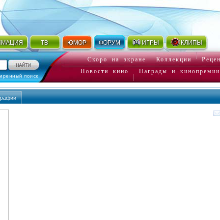
ИМАЦИЯ
ТВ
ЮМОР
ФОРУМ
ИГРЫ
КЛИПЫ
Скоро на экране
Коллекции
Реце
Новости кино
Награды и кинопремии
иренный поиск
графии