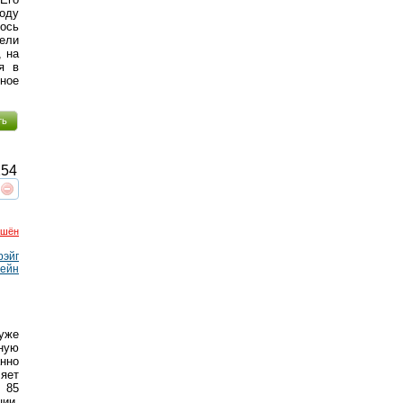
оду
лось
ели
, на
я в
ное
ть
54
реть
интересует
ршён
рэйг
ейн
уже
нную
нно
яет
 85
ции.