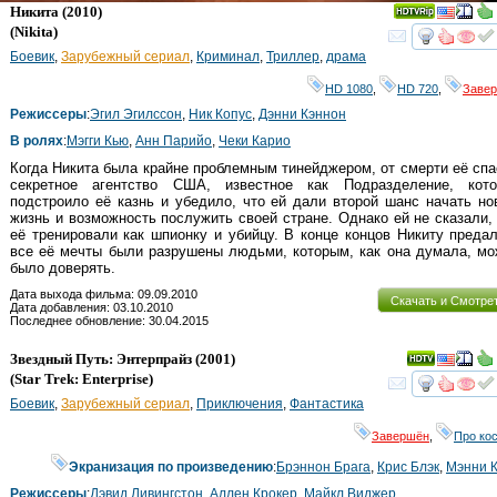
Никита
(2010)
(
Nikita
)
смот
Боевик
,
Зарубежный сериал
,
Криминал
,
Триллер
,
драма
HD 1080
,
HD 720
,
Заве
Режиссеры
:
Эгил Эгилссон
,
Ник Копус
,
Дэнни Кэннон
В ролях
:
Мэгги Кью
,
Анн Парийо
,
Чеки Карио
Когда Никита была крайне проблемным тинейджером, от смерти её сп
секретное агентство США, известное как Подразделение, кото
подстроило её казнь и убедило, что ей дали второй шанс начать н
жизнь и возможность послужить своей стране. Однако ей не сказали,
её тренировали как шпионку и убийцу. В конце концов Никиту преда
все её мечты были разрушены людьми, которым, как она думала, м
было доверять.
Дата выхода фильма: 09.09.2010
Скачать и Смотре
Дата добавления: 03.10.2010
Последнее обновление: 30.04.2015
Звездный Путь: Энтерпрайз
(2001)
(
Star Trek: Enterprise
)
смот
Боевик
,
Зарубежный сериал
,
Приключения
,
Фантастика
Завершён
,
Про ко
Экранизация по произведению
:
Брэннон Брага
,
Крис Блэк
,
Мэнни 
Режиссеры
:
Дэвид Ливингстон
,
Аллен Крокер
,
Майкл Виджер