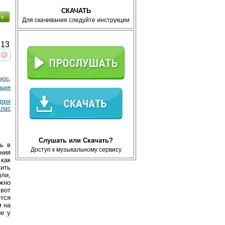
СКАЧАТЬ
ть
Для скачивания следуйте инструкции
13
реть
интересует
мос
,
ация
ерри
лас
Слушать или Скачать?
ь в
Доступ к музыкальному сервису
ния
 как
ить
ли,
ожно
вот
тся
м на
ие у