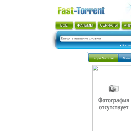
ВСЁ
ФИЛЬМЫ
СЕРИАЛЫ
АН
● Расш
Терри Маталас
Фото