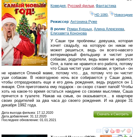
Комедия
,
Русский фильм
,
Фантастика
HD 1080
,
Новогодние
Режиссер
:
Антонина Руже
В ролях
:
Роман Курцын
,
Алина Алексеева
,
Елизавета Кононова
У Саши три проблемы: девушка, которая
хочет свадьбу, на которую он никак не
может решиться, ведь он всего-навсего
ветеринарный фельдшер и чистит уши
собакам, родители, ведь маме не нравится
Оля, а папе не нравится его работа, потому
что Саша чистит уши собакам, и третья - он
не нравится Олиной маме, потому что... да, потому что он чистит
уши собакам. В новогоднюю ночь все собираются у Саши дома,
чтобы отпраздновать еще и его день рождения, ведь родился он 1
января. Оля приготовила ему подарок - он скоро станет папой! Чтобы
хоть на какое-то время остаться наедине со своими мыслями, Саша
прячется в туалете. Нажав на смыв, он оказывается... в квартире
своих родителей за два часа до своего рождения. И на дворе 31
декабря 1992 года.
Дата выхода фильма: 17.12.2020
Скачать и Смотреть
Дата добавления: 31.12.2020
Последнее обновление: 01.01.2021
смотреть
инте