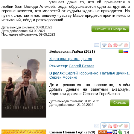
утешает даже то, что ей признается в
любви брат Володи Алексей. Беды обрушиваются одна за другой, и
героине кажется, что милостей от судьбы ждать не приходится. На
пути к счастью и настоящему чувству Маше придется пройти немало
испытаний, обид и разочарований.
Дата выхода фильма: 30.08.2021
Скачать и Смотреть
Дата добавления: 03.09.2021
Последнее обновление: 09.05.2023
смотреть
инте
Бойцовская Рыбка
(2021)
Короткометражка
,
драма
Режиссер
:
Сергей Батаев
В ролях
:
Сергей Горобченко
,
Наталья Щукина
,
Сергей Мосейко
Дети решаются на воровство, чтобы
добыть деньги на заветный аквариум.
Короткая драма с Сергеем Горобченко
Дата выхода фильма: 01.01.2021
Скачать
Дата добавления: 21.02.2024
смотреть
инте
Самый Новый Год!
(2020)
18