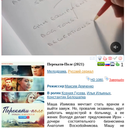
смотреть
инте
Перекати-Поле
(2021)
1
Мелодрама
,
Русский сериал
HD 1080
,
Завершён
Режиссер
:
Максим Демченко
В ролях
:
Ксения Гусева
,
Илья Ильиных
,
Константин Белошапка
Маша Изимова мечтает стать врачом и
выйти замуж. Но, провалив экзамены, идет
работать медсестрой в больницу, а ее
жених Володя делает предложение Ирэн -
дочери состоятельного бизнесмена
Анатолия Воскобойникова. Машу не