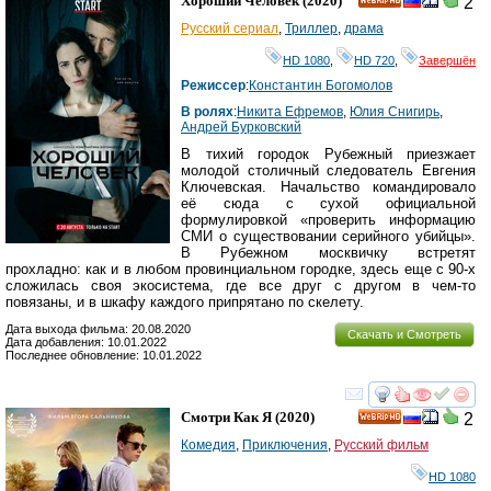
Хороший Человек
(2020)
2
HD
Русский сериал
,
Триллер
,
драма
HD 1080
,
HD 720
,
Завершён
Режиссер
:
Константин Богомолов
В ролях
:
Никита Ефремов
,
Юлия Снигирь
,
Андрей Бурковский
В тихий городок Рубежный приезжает
молодой столичный следователь Евгения
Ключевская. Начальство командировало
её сюда с сухой официальной
формулировкой «проверить информацию
СМИ о существовании серийного убийцы».
В Рубежном москвичку встретят
прохладно: как и в любом провинциальном городке, здесь еще с 90-х
сложилась своя экосистема, где все друг с другом в чем-то
повязаны, и в шкафу каждого припрятано по скелету.
Дата выхода фильма: 20.08.2020
Скачать и Смотреть
Дата добавления: 10.01.2022
Последнее обновление: 10.01.2022
смотреть
инте
Смотри Как Я
(2020)
2
HD
Комедия
,
Приключения
,
Русский фильм
HD 1080