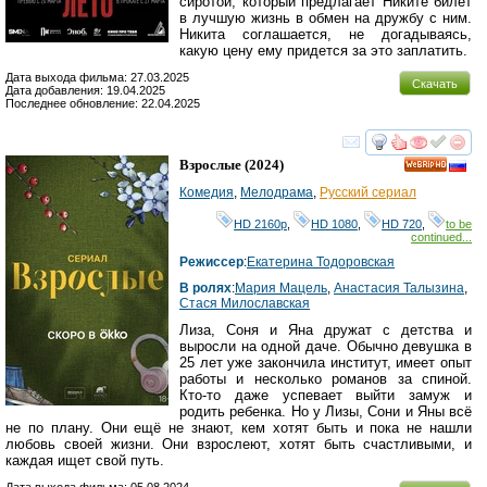
сиротой, который предлагает Никите билет
в лучшую жизнь в обмен на дружбу с ним.
Никита соглашается, не догадываясь,
какую цену ему придется за это заплатить.
Дата выхода фильма: 27.03.2025
Скачать
Дата добавления: 19.04.2025
Последнее обновление: 22.04.2025
смотреть
инте
Взрослые
(2024)
HD
Комедия
,
Мелодрама
,
Русский сериал
HD 2160р
,
HD 1080
,
HD 720
,
to be
continued...
Режиссер
:
Екатерина Тодоровская
В ролях
:
Мария Мацель
,
Анастасия Талызина
,
Стася Милославская
Лиза, Соня и Яна дружат с детства и
выросли на одной даче. Обычно девушка в
25 лет уже закончила институт, имеет опыт
работы и несколько романов за спиной.
Кто-то даже успевает выйти замуж и
родить ребенка. Но у Лизы, Сони и Яны всё
не по плану. Они ещё не знают, кем хотят быть и пока не нашли
любовь своей жизни. Они взрослеют, хотят быть счастливыми, и
каждая ищет свой путь.
Дата выхода фильма: 05.08.2024