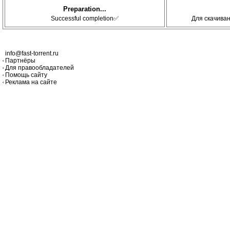
Preparation...
Successful completion✅
Для скачива
info@fast-torrent.ru
Партнёры
Для правообладателей
Помощь сайту
Реклама на сайте