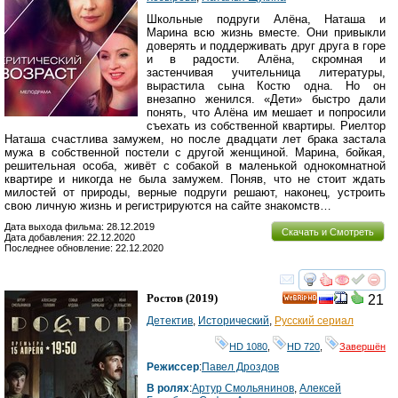
Школьные подруги Алёна, Наташа и
Марина всю жизнь вместе. Они привыкли
доверять и поддерживать друг друга в горе
и в радости. Алёна, скромная и
застенчивая учительница литературы,
вырастила сына Костю одна. Но он
внезапно женился. «Дети» быстро дали
понять, что Алёна им мешает и попросили
съехать из собственной квартиры. Риелтор
Наташа счастлива замужем, но после двадцати лет брака застала
мужа в собственной постели с другой женщиной. Марина, бойкая,
решительная особа, живёт с собакой в маленькой однокомнатной
квартире и никогда не была замужем. Поняв, что не стоит ждать
милостей от природы, верные подруги решают, наконец, устроить
свою личную жизнь и регистрируются на сайте знакомств…
Дата выхода фильма: 28.12.2019
Скачать и Смотреть
Дата добавления: 22.12.2020
Последнее обновление: 22.12.2020
смотреть
инте
Ростов
(2019)
21
HD
Детектив
,
Исторический
,
Русский сериал
HD 1080
,
HD 720
,
Завершён
Режиссер
:
Павел Дроздов
В ролях
:
Артур Смольянинов
,
Алексей