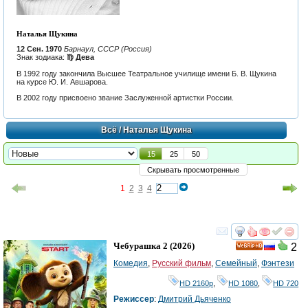
Наталья Щукина
12 Сен. 1970
Барнаул, СССР (Россия)
Знак зодиака:
♍ Дева
В 1992 году закончила Высшее Театральное училище имени Б. В. Щукина
на курсе Ю. И. Авшарова.
В 2002 году присвоено звание Заслуженной артистки России.
Всё
/ Наталья Щукина
15
25
50
Скрывать просмотренные
1
2
3
4
смотреть
инте
Чебурашка 2
(2026)
2
HD
Комедия
,
Русский фильм
,
Семейный
,
Фэнтези
HD 2160р
,
HD 1080
,
HD 720
Режиссер
:
Дмитрий Дьяченко