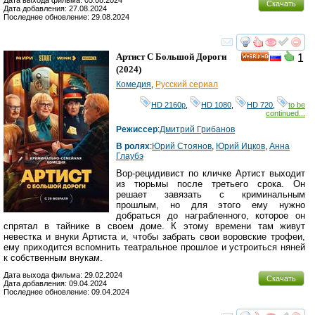
Скачать
Дата добавления: 27.08.2024
Последнее обновление: 29.08.2024
смотреть
инте
Артист С Большой Дороги
1
HD
(2024)
Комедия
,
Русский сериал
HD 2160р
,
HD 1080
,
HD 720
,
to be
continued...
Режиссер
:
Дмитрий Грибанов
В ролях
:
Юрий Стоянов
,
Юрий Ицков
,
Анна
Глаубэ
Вор-рецидивист по кличке Артист выходит
из тюрьмы после третьего срока. Он
решает завязать с криминальным
прошлым, но для этого ему нужно
добраться до награбленного, которое он
спрятал в тайнике в своем доме. К этому времени там живут
невестка и внуки Артиста и, чтобы забрать свои воровские трофеи,
ему приходится вспомнить театральное прошлое и устроиться няней
к собственным внукам.
Дата выхода фильма: 29.02.2024
Скачать
Дата добавления: 09.04.2024
Последнее обновление: 09.04.2024