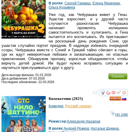
В ролях
:
Сергей Гармаш
,
Елена Яковлева
,
Ольга Кузьмина
Уже год, как Чебурашка живет у Гены.
Ушастик взрослеет, и у друзей часто
случаются разногласия: Чебурашка
начинает проявлять излишнюю
самостоятельность и хулиганить, а Гена
пытается его воспитывать. Их приглашают
на роскошный день рождения Сони, где
ушастик случайно портит праздник. В надежде избежать очередной
ссоры, Чебурашка вместе с Соней и Гришей тайно сбегают в горы,
где их ждут невероятные пейзажи и захватывающие, но опасные
приключения. Обнаружив пропажу, взрослые объединяются, чтобы
вернуть детей домой. Им будет нужно исправить ситуацию и
научиться прислушиваться друг к другу.
Дата выхода фильма: 01.01.2026
Скачать
Дата добавления: 07.03.2026
Последнее обновление: 22.03.2026
смотреть
инте
Киловаттино
(2025)
HD
Комедия
,
Русский сериал
HD 1080
Режиссер
:
Александр Назаров
В ролях
:
Андрей Рожков
,
Наталья Щукина
,