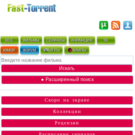
ВСЁ
ФИЛЬМЫ
СЕРИАЛЫ
АНИМАЦИЯ
ТВ
ЮМОР
ФОРУМ
ИГРЫ
КЛИПЫ
● Расширенный поиск
Скоро на экране
Коллекции
Рецензии
Расписание сериалов