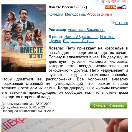
смотреть
инте
Вместе Веселее
(2022)
HD
Комедия
,
Мелодрама
,
Русский фильм
HD 1080
Режиссер
:
Анастасия Васильева
В ролях
:
Наиль Абдрахманов
,
Наталья
Щукина
,
Владислав Ветров
Ловелас Петр приезжает на новоселье в
новый дом к родителям, где встречает
Полину и влюбляется в нее. На девушку не
действуют уловки молодого человека,
которые тот всегда использовал по
отношению к другим. Пётр недоумевает и
пускает в ход все возможные способы,
чтобы добиться ее расположения. Всё усложняет внезапно
приехавший странный тип, утверждающий, что приехал к своей
тётушке и этот дом их семьи. Когда добродушные жильцы впускают
его выяснить происходящее, он сообщает им, что в стене дома
находится старинный клад.
Дата выхода фильма: 22.09.2022
Скачать и Смотреть
Дата добавления: 03.01.2023
Последнее обновление: 03.01.2023