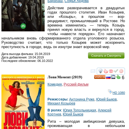
Барабаш
,
Софья Ардова
Действие разворачивается в двадцатых
годах прошлого столетия. Иван Козырев,
или «Козырь», в прошлом — вор-
рецидивист, промышлявший в Ростове. Но
времена изменились — теперь Козырь
принял новую власть и вернулся в город,
чтобы «навести порядок». Его назначают
начальником вновь сформированного отдела уголовного розыска.
Руководство считает, что только Козырев может искоренить
преступность в городе, ведь он изнутри знает воровской мир.
Дата выхода фильма: 15.04.2019
Скачать и Смотреть
Дата добавления: 19.04.2019
Последнее обновление: 06.10.2022
смотреть
инте
Лови Момент
(2019)
6
HD
Комедия
,
Русский фильм
HD 1080
Режиссеры
:
Антонина Руже
,
Юрий Быков
,
Михаил Козырев
В ролях
:
Юлия Топольницкая
,
Алексей
Кортнев
,
Юрий Быков
Рита – молодая амбициозная девушка,
проживающая в небольшом