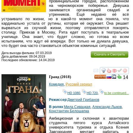
провинциальном городке, расположенном
на черноморском побережье. Девушка
занимается организацией свадеб и
утренников. Ещё недавно её всё
устраивало по жизни, но в какой-то момент она поняла, что
кардинально устала от рутины, которая её окружает. Она решает
вырваться из скучной жизни, поэтому отправляется покорять
столицу. Приехав в Москву, Рита едет поступать в театральное
училище. Она знает, что будет сложно, но готова ко всем
испытаниям, что ждут её впереди. Вот только не думала девушка,
что будет она часто становиться объектом комичных ситуаций.
Дата выхода фильма: 07.03.2019
Скачать и Смотреть
Дата добавления: 09.04.2019
Последнее обновление: 14.04.2019
смотреть
инте
Гранд
(2018)
14
HD
Комедия
,
Русский сериал
HD 1080
,
HD 720
,
to be continued...
Режиссер
:
Дмитрий Грибанов
В ролях
:
Мила Сивацкая
,
Александр Лыков
,
Константин Белошапка
Амбициозная и склонная к авантюрам
студентка пятого курса Алтайского
университета туризма и отдыха Ксения
Завгородняя мечтает работать в