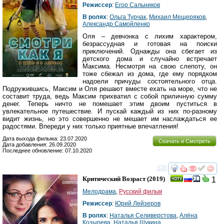
Режиссер
:
Егор Сальников
В ролях
:
Ольга Турчак
,
Михаил Мещеряков
,
Александр Самойленко
Оля – девчонка с лихим характером,
безрассудная и готовая на поиски
приключений. Однажды она сбегает из
детского дома и случайно встречает
Максима. Несмотря на свою слепоту, он
тоже сбежал из дома, где ему порядком
надоели причуды состоятельного отца.
Подружившись, Максим и Оля решают вместе ехать на море, что не
составит труда, ведь Максим прихватил с собой приличную сумму
денег. Теперь ничто не помешает этим двоим пуститься в
увлекательное путешествие. И пускай каждый из них по-разному
видит жизнь, но это совершенно не мешает им наслаждаться ее
радостями. Впереди у них только приятные впечатления!
Дата выхода фильма: 23.07.2020
Скачать и Смотреть
Дата добавления: 26.09.2020
Последнее обновление: 07.10.2020
смотреть
инте
Критический Возраст
(2019)
1
Мелодрама
,
Русский фильм
Режиссер
:
Юрий Лейзеров
В ролях
:
Наталья Селиверстова
,
Алёна
Козырева
,
Наталья Щукина