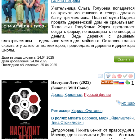
Галина Петрова
Учительница Ольга Голубева попадается
на крючок мошенников и теперь должна
банку три миллиона. План её мужа Вадима
продать деревенский дом не срабатывает.
Тогда сын Голубевых Жорик предлагает
создать ферму, но выращивать не овощи, а
деньги. Ведь деревня с дешёвым
электричеством — идеальное место для майнинга. Осталось только
скрыть эту затею от коллекторов, председателя деревни и директора
школы.
Дата выхода фильма: 14.04.2025
Скачать
Дата добавления: 24.04.2025
Последнее обновление: 25.04.2025
смотреть
инте
Наступит Лето
(2025)
1
HD
(
Summer Will Come
)
Драма
,
Криминал
,
Русский фильм
HD 1080
Режиссер
:
Кирилл Султанов
В ролях
:
Микита Воронов
,
Марк Эйдельштейн
,
Тина Стойилкович
Детдомовец Никита бежит от правосудия в
Москву, где знакомится с Дэном — богатым