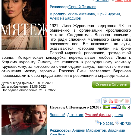
HD 1080
,
Завершён
Режиссер
:
Сергей Пикалов
В ролях
:
Любовь Аксенова
,
Юрий Чурсин
,
Алексей Бардуков
1921. Лиза Журавлева задержана ЧК по
обвинению в организации Ярославского
мятежа. Следователь Воронов понимает,
что ради спасения маленького сына Лиза
расскажет все. Ее показания, по сути,
оказываются историей любви на фоне
Первой мировой, революции, гражданской
войны. Историческая мясорубка перемалывает любовь Лизы к
бедному курсанту Сычеву, ее ненависть к распущенному капитану
Крушевскому, за которого ее силой отдали замуж, полностью меняет
отношения между героями. Рассказ Лизы заставляет Воронова
переосмыслить свои представления о революции и справедливости.
Дата выхода фильма: 18.05.2020
Скачать и Смотреть
Дата добавления: 13.08.2022
Последнее обновление: 21.08.2022
смотреть
инте
Перевод С Немецкого
(2020)
8
Военный
,
Детектив
,
Русский фильм
,
драма
HD 1080
,
HD 720
Режиссеры
:
Андрей Мармонтов
,
Владимир
Кильбург