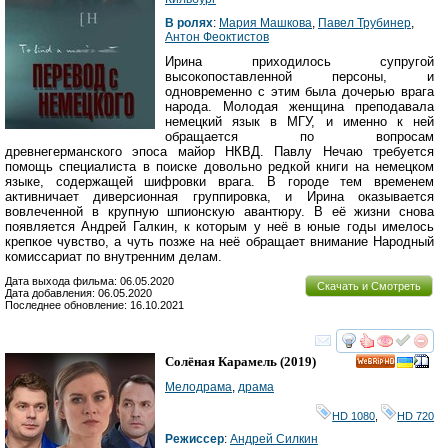
В ролях
:
Мария Машкова
,
Павел Трубинер
,
Антон Феоктистов
Ирина приходилось супругой
высокопоставленной персоны, и
одновременно с этим была дочерью врага
народа. Молодая женщина преподавала
немецкий язык в МГУ, и именно к ней
обращается по вопросам
древнегерманского эпоса майор НКВД. Павлу Нечаю требуется
помощь специалиста в поиске довольно редкой книги на немецком
языке, содержащей шифровки врага. В городе тем временем
активничает диверсионная группировка, и Ирина оказывается
вовлеченной в крупную шпионскую авантюру. В её жизни снова
появляется Андрей Галкин, к которым у неё в юные годы имелось
крепкое чувство, а чуть позже на неё обращает внимание Народный
комиссариат по внутренним делам.
Дата выхода фильма: 06.05.2020
Скачать и Смотреть
Дата добавления: 06.05.2020
Последнее обновление: 16.10.2021
смотреть
инте
Солёная Карамель
(2019)
HD
Мелодрама
,
драма
HD 1080
,
HD 720
Режиссер
:
Андрей Силкин