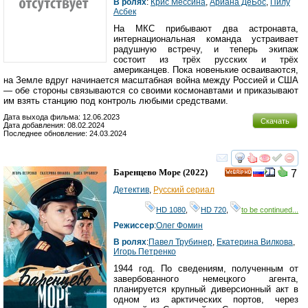
В ролях
:
Крис Мессина
,
Ариана ДеБос
,
Пилу
Асбек
На МКС прибывают два астронавта,
интернациональная команда устраивает
радушную встречу, и теперь экипаж
состоит из трёх русских и трёх
американцев. Пока новенькие осваиваются,
на Земле вдруг начинается масштабная война между Россией и США
— обе стороны связываются со своими космонавтами и приказывают
им взять станцию под контроль любыми средствами.
Дата выхода фильма: 12.06.2023
Скачать
Дата добавления: 08.02.2024
Последнее обновление: 24.03.2024
смотреть
инте
Баренцево Море
(2022)
7
HD
Детектив
,
Русский сериал
HD 1080
,
HD 720
,
to be continued...
Режиссер
:
Олег Фомин
В ролях
:
Павел Трубинер
,
Екатерина Вилкова
,
Игорь Петренко
1944 год. По сведениям, полученным от
завербованного немецкого агента,
планируется крупный диверсионный акт в
одном из арктических портов, через