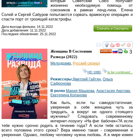
который Советский Союз получает
жизненно необходимую помощь от
союзников в рамках ленд-лиза. Елена
Солей и Сергей Сабуров попытаются сорвать вражескую операцию и
спасти порт от грозящей катастрофы.
Дата выхода фильма: 14.11.2022
Скачать и Смотреть
Дата добавления: 11.11.2022
Последнее обновление: 25.11.2022
смотреть
инте
Женщина В Состоянии
3
HD
Развода
(2022)
Мелодрама
,
Русский сериал
HD 1080
,
to be continued...
Режиссеры
:
Дмитрий Гайтян
,
Ольга
Сафронова
В ролях
:
Мария Машкова
,
Анастасия Акатова
,
Екатерина Копанова
Как быть, если ты самодостаточная,
уверенная в себе женщина чуть за
тридцать, а вокруг ни одного стоящего
мужчины? Следовать современному
интернет-лозунгу «На фиг бабочек»?А если
тебе нужно срочно родить в течение года? А если тебе осталось
всего половина этого срока? Вера именно такая - современная и
уверенная. Однако, любому человеку нужна любовь. А в мире измен