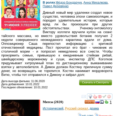
В ролях
:
Фёдор Бондарчук
,
Анна Михалкова
,
Павел Деревянко
Дивный новый мир удаленки создал новое
существо, человека эпохи самоизоляции, и
породил удивительные истории, которые
вряд ли бы произошли при других
обстоятельствах. Ученому-энтомологу
Виктору коллеги вручили купон на сеанс
тайского массажа, но вместо удовольствия ботаник получил 2
недели совершенного неожиданного карантина вдали от дома.
Оппозиционер Саша перепостил информацию с критикой
отечественной медицины. Пост прочитал его брат - чиновник из
столичной мэрии - и попросил немедленно все снести. Чтобы
прокормить семью, привыкшую к ежедневным стейкам рибай,
швейцарскому мороженому и суши, инспектор ДПС Коготков
придумывает хитроумный план по дистанционному выманиванию
взятки у автолюбителя. А Димон должен Костяну приличную сумму
денег, но возвращать не торопится. Костян нанимает мордоворота
Витю, чтобы тот отправился к Димону и забрал долг.
Дата выхода фильма: 11.06.2020
Скачать и Смотреть
Дата добавления: 10.01.2022
Последнее обновление: 10.01.2022
смотреть
инте
Мятеж
(2020)
1
HD
Исторический
,
Русский сериал
,
драма