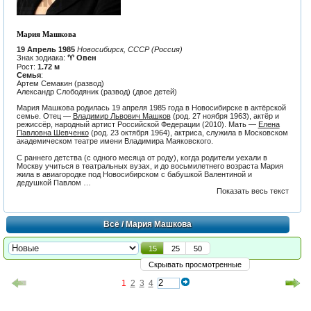
Мария Машкова
19 Апрель 1985
Новосибирск, СССР (Россия)
Знак зодиака:
♈ Овен
Рост:
1.72 м
Семья
:
Артем Семакин (развод)
Александр Слободяник (развод) (двое детей)
Мария Машкова родилась 19 апреля 1985 года в Новосибирске в актёрской
семье. Отец —
Владимир Львович Машков
(род. 27 ноября 1963), актёр и
режиссёр, народный артист Российской Федерации (2010). Мать —
Елена
Павловна Шевченко
(род. 23 октября 1964), актриса, служила в Московском
академическом театре имени Владимира Маяковского.
С раннего детства (с одного месяца от роду), когда родители уехали в
Москву учиться в театральных вузах, и до восьмилетнего возраста Мария
жила в авиагородке под Новосибирском с бабушкой Валентиной и
дедушкой Павлом …
Показать весь текст
Всё
/ Мария Машкова
15
25
50
Скрывать просмотренные
1
2
3
4