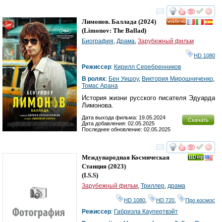
смотреть
инте
Лимонов. Баллада
(2024)
HD
(
Limonov: The Ballad
)
Биография
,
Драма
,
Зарубежный фильм
HD 1080
Режиссер
:
Кирилл Серебренников
В ролях
:
Бен Уишоу
,
Виктория Мирошниченко
,
Томас Арана
История жизни русского писателя Эдуарда
Лимонова.
Дата выхода фильма: 19.05.2024
Скачать
Дата добавления: 02.05.2025
Последнее обновление: 02.05.2025
смотреть
инте
Международная Космическая
Станция
(2023)
(
I.S.S
)
Зарубежный фильм
,
Триллер
,
драма
HD 1080
,
HD 720
,
Про космос
Режиссер
:
Габриэла Каупертвэйт