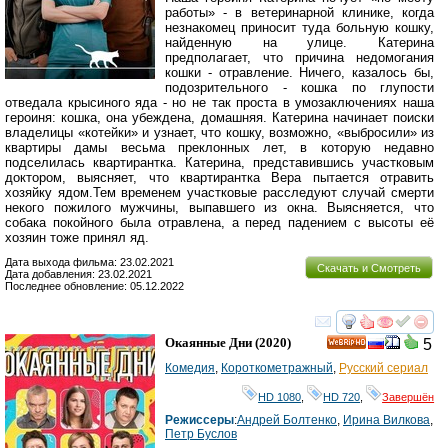
работы» - в ветеринарной клинике, когда
незнакомец приносит туда больную кошку,
найденную на улице. Катерина
предполагает, что причина недомогания
кошки - отравление. Ничего, казалось бы,
подозрительного - кошка по глупости
отведала крысиного яда - но не так проста в умозаключениях наша
героиня: кошка, она убеждена, домашняя. Катерина начинает поиски
владелицы «котейки» и узнает, что кошку, возможно, «выбросили» из
квартиры дамы весьма преклонных лет, в которую недавно
подселилась квартирантка. Катерина, представившись участковым
доктором, выясняет, что квартирантка Вера пытается отравить
хозяйку ядом.Тем временем участковые расследуют случай смерти
некого пожилого мужчины, выпавшего из окна. Выясняется, что
собака покойного была отравлена, а перед падением с высоты её
хозяин тоже принял яд.
Дата выхода фильма: 23.02.2021
Скачать и Смотреть
Дата добавления: 23.02.2021
Последнее обновление: 05.12.2022
смотреть
инте
Окаянные Дни
(2020)
5
HD
Комедия
,
Короткометражный
,
Русский сериал
HD 1080
,
HD 720
,
Завершён
Режиссеры
:
Андрей Болтенко
,
Ирина Вилкова
,
Петр Буслов