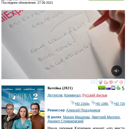
Последнее обновление: 27.06.2021
смотреть
инте
Котейка
(2021)
5
Детектив
,
Криминал
,
Русский фильм
HD 2160р
,
HD 1080
,
HD 720
Режиссер
:
Алексей Праздников
В ролях
:
Мария Машкова
,
Дмитрий Миллер
,
Даниил Спиваковский
Наша героиня Катерина ночует «по месту