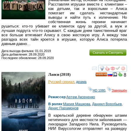
Расставляя игрушки вместе с клиентами –
как детьми, так и взрослыми – Алиса
помогает им сделать нестандартные
выводы и найти путь к излечению. Но
собственная жизнь героини начинает
рушиться: кто-то убивает ее клиенток одну за другой, а муж и
лучшая подруга что-то скрывают. С каждым днем таинственный враг
все больше втягивает Алису в свою жестокую игру. А между тем
разгадка всех тайн кроется в игрушке, которую Алиса потеряла
давным-давно…
Дата выхода фильма: 01.01.2019
Скачать и Смотреть
Дата добавления: 28.09.2020
Последнее обновление: 28.09.2020
смотреть
инте
Лапси
(2018)
8
HD
Русский сериал
,
драма
HD 1080
,
Завершён
Режиссер
:
Артем Аксененко
В ролях
:
Мария Машкова
,
Даниил Воробьев
,
Денис Парамонов
В карельской деревне обнаружен штамм
нетипичного для местности заболевания —
лихорадки Западного Нила. Руководитель
НИИ Вирусологии отправляет на разведку