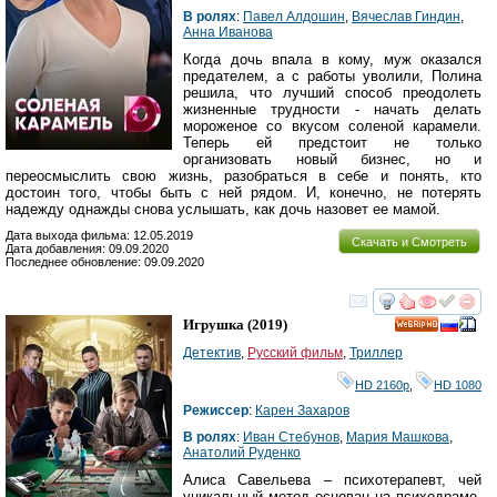
В ролях
:
Павел Алдошин
,
Вячеслав Гиндин
,
Анна Иванова
Когда дочь впала в кому, муж оказался
предателем, а с работы уволили, Полина
решила, что лучший способ преодолеть
жизненные трудности - начать делать
мороженое со вкусом соленой карамели.
Теперь ей предстоит не только
организовать новый бизнес, но и
переосмыслить свою жизнь, разобраться в себе и понять, кто
достоин того, чтобы быть с ней рядом. И, конечно, не потерять
надежду однажды снова услышать, как дочь назовет ее мамой.
Дата выхода фильма: 12.05.2019
Скачать и Смотреть
Дата добавления: 09.09.2020
Последнее обновление: 09.09.2020
смотреть
инте
Игрушка
(2019)
HD
Детектив
,
Русский фильм
,
Триллер
HD 2160р
,
HD 1080
Режиссер
:
Карен Захаров
В ролях
:
Иван Стебунов
,
Мария Машкова
,
Анатолий Руденко
Алиса Савельева – психотерапевт, чей
уникальный метод основан на психодраме.