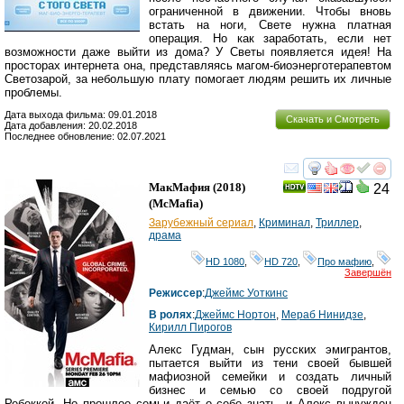
ограниченной в движении. Чтобы вновь
встать на ноги, Свете нужна платная
операция. Но как заработать, если нет
возможности даже выйти из дома? У Светы появляется идея! На
просторах интернета она, представляясь магом-биоэнерготерапевтом
Светозарой, за небольшую плату помогает людям решить их личные
проблемы.
Дата выхода фильма: 09.01.2018
Скачать и Смотреть
Дата добавления: 20.02.2018
Последнее обновление: 02.07.2021
смотреть
инте
МакМафия
(2018)
24
(
McMafia
)
Зарубежный сериал
,
Криминал
,
Триллер
,
драма
HD 1080
,
HD 720
,
Про мафию
,
Завершён
Режиссер
:
Джеймс Уоткинс
В ролях
:
Джеймс Нортон
,
Мераб Нинидзе
,
Кирилл Пирогов
Алекс Гудман, сын русских эмигрантов,
пытается выйти из тени своей бывшей
мафиозной семейки и создать личный
бизнес и семью со своей подругой
Ребеккой. Но прошлое семьи даёт о себе знать, и Алекс вынужден