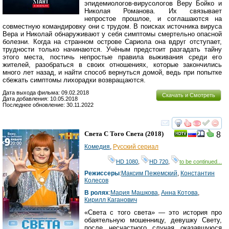
эпидемиологов-вирусологов Веру Бойко и
Николая Романова. Их связывает
непростое прошлое, и соглашаются на
совместную командировку они с трудом. В поисках источника вируса
Вера и Николай обнаруживают у себя симптомы смертельно опасной
болезни. Когда на странном острове Сариола она вдруг отступает,
трудности только начинаются. Учёным предстоит разгадать тайну
этого места, постичь непростые правила выживания среди его
жителей, разобраться в своих отношениях, которые закончились
много лет назад, и найти способ вернуться домой, ведь при попытке
сбежать симптомы лихорадки возвращаются.
Дата выхода фильма: 09.02.2018
Скачать и Смотреть
Дата добавления: 10.05.2018
Последнее обновление: 30.11.2022
смотреть
инте
Света С Того Света
(2018)
8
Комедия
,
Русский сериал
HD 1080
,
HD 720
,
to be continued...
Режиссеры
:
Максим Пежемский
,
Константин
Колесов
В ролях
:
Мария Машкова
,
Анна Котова
,
Кирилл Каганович
«Света с того света» — это история про
обаятельную мошенницу, девушку Свету,
после несчастного случая оказавшуюся