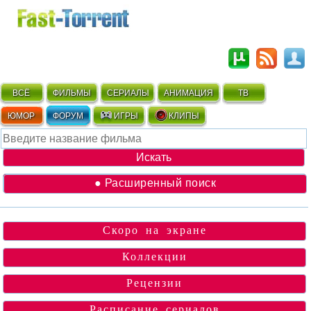
ВСЁ
ФИЛЬМЫ
СЕРИАЛЫ
АНИМАЦИЯ
ТВ
ЮМОР
ФОРУМ
ИГРЫ
КЛИПЫ
● Расширенный поиск
Скоро на экране
Коллекции
Рецензии
Расписание сериалов