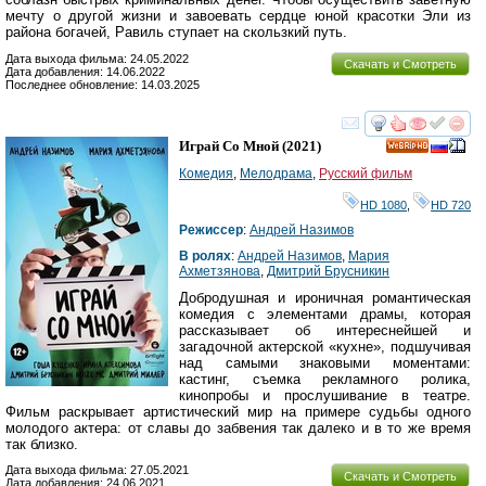
мечту о другой жизни и завоевать сердце юной красотки Эли из
района богачей, Равиль ступает на скользкий путь.
Дата выхода фильма: 24.05.2022
Скачать и Смотреть
Дата добавления: 14.06.2022
Последнее обновление: 14.03.2025
смотреть
инте
Играй Со Мной
(2021)
HD
Комедия
,
Мелодрама
,
Русский фильм
HD 1080
,
HD 720
Режиссер
:
Андрей Назимов
В ролях
:
Андрей Назимов
,
Мария
Ахметзянова
,
Дмитрий Брусникин
Добродушная и ироничная романтическая
комедия с элементами драмы, которая
рассказывает об интереснейшей и
загадочной актерской «кухне», подшучивая
над самыми знаковыми моментами:
кастинг, съемка рекламного ролика,
кинопробы и прослушивание в театре.
Фильм раскрывает артистический мир на примере судьбы одного
молодого актера: от славы до забвения так далеко и в то же время
так близко.
Дата выхода фильма: 27.05.2021
Скачать и Смотреть
Дата добавления: 24.06.2021