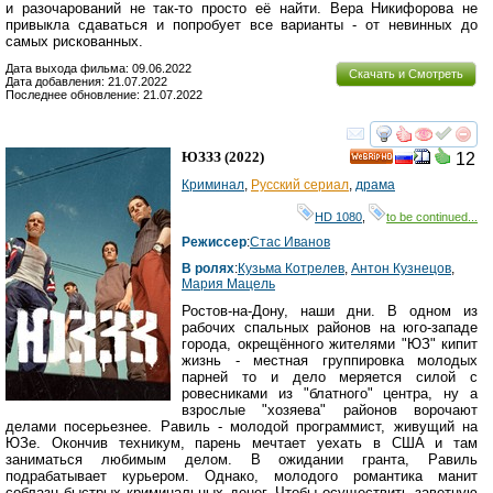
и разочарований не так-то просто её найти. Вера Никифорова не
привыкла сдаваться и попробует все варианты - от невинных до
самых рискованных.
Дата выхода фильма: 09.06.2022
Скачать и Смотреть
Дата добавления: 21.07.2022
Последнее обновление: 21.07.2022
смотреть
инте
ЮЗЗЗ
(2022)
12
HD
Криминал
,
Русский сериал
,
драма
HD 1080
,
to be continued...
Режиссер
:
Стас Иванов
В ролях
:
Кузьма Котрелев
,
Антон Кузнецов
,
Мария Мацель
Ростов-на-Дону, наши дни. В одном из
рабочих спальных районов на юго-западе
города, окрещённого жителями "ЮЗ" кипит
жизнь - местная группировка молодых
парней то и дело меряется силой с
ровесниками из "блатного" центра, ну а
взрослые "хозяева" районов ворочают
делами посерьезнее. Равиль - молодой программист, живущий на
ЮЗе. Окончив техникум, парень мечтает уехать в США и там
заниматься любимым делом. В ожидании гранта, Равиль
подрабатывает курьером. Однако, молодого романтика манит
соблазн быстрых криминальных денег. Чтобы осуществить заветную