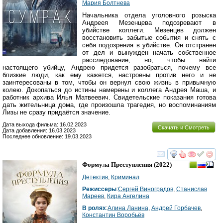
Мария Болтнева
Начальника отдела уголовного розыска
Андреея Мезенцева подозревают в
убийстве коллеги. Мезенцев должен
восстановить забытые события и снять с
себя подозрения в убийстве. Он отстранен
от дел и вынужден начать собственное
расследование, но, чтобы найти
настоящего убийцу, Андрею придется разобраться, почему все
близкие люди, как ему кажется, настроены против него и не
заинтересованы в том, чтобы он вернул свою жизнь в привычную
колею. Докопаться до истины намерены и коллега Андрея Маша, и
работник архива Илья Матвеевич. Свидетельские показания готова
дать жительница дома, где произошла трагедия, но воспоминаниям
Лизы не сразу придаётся значение.
Дата выхода фильма: 16.02.2023
Скачать и Смотреть
Дата добавления: 16.03.2023
Последнее обновление: 19.03.2023
смотреть
инте
Формула Преступления
(2022)
Детектив
,
Криминал
Режиссеры
:
Сергей Виноградов
,
Станислав
Мареев
,
Кира Ангелина
В ролях
:
Алина Ланина
,
Андрей Горбачев
,
Константин Воробьёв