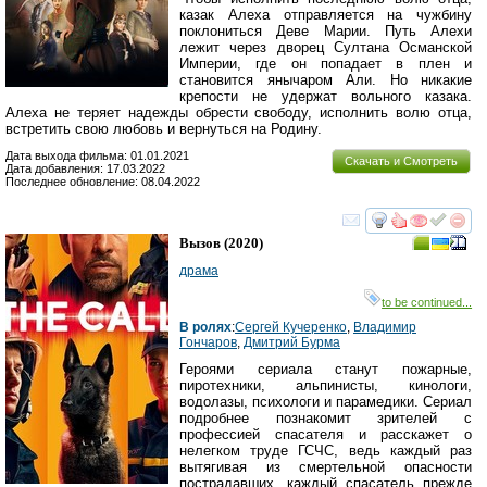
казак Алеха отправляется на чужбину
поклониться Деве Марии. Путь Алехи
лежит через дворец Султана Османской
Империи, где он попадает в плен и
становится янычаром Али. Но никакие
крепости не удержат вольного казака.
Алеха не теряет надежды обрести свободу, исполнить волю отца,
встретить свою любовь и вернуться на Родину.
Дата выхода фильма: 01.01.2021
Скачать и Смотреть
Дата добавления: 17.03.2022
Последнее обновление: 08.04.2022
смотреть
инте
Вызов
(2020)
драма
to be continued...
В ролях
:
Сергей Кучеренко
,
Владимир
Гончаров
,
Дмитрий Бурма
Героями сериала станут пожарные,
пиротехники, альпинисты, кинологи,
водолазы, психологи и парамедики. Сериал
подробнее познакомит зрителей с
профессией спасателя и расскажет о
нелегком труде ГСЧС, ведь каждый раз
вытягивая из смертельной опасности
пострадавших, каждый спасатель прежде