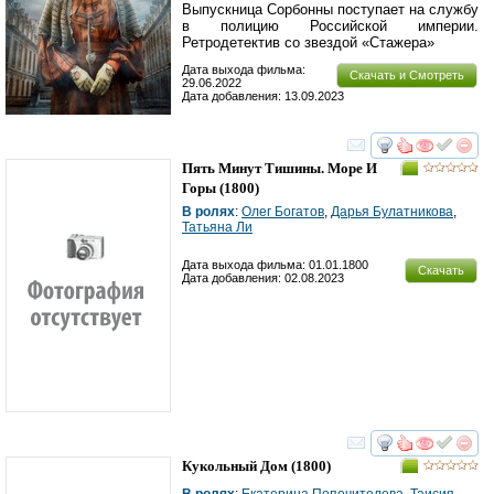
Выпускница Сорбонны поступает на службу
в полицию Российской империи.
Ретродетектив со звездой «Стажера»
Дата выхода фильма:
Скачать и Смотреть
29.06.2022
Дата добавления: 13.09.2023
смотреть
инте
Пять Минут Тишины. Море И
Горы
(1800)
В ролях
:
Олег Богатов
,
Дарья Булатникова
,
Татьяна Ли
Дата выхода фильма: 01.01.1800
Скачать
Дата добавления: 02.08.2023
смотреть
инте
Кукольный Дом
(1800)