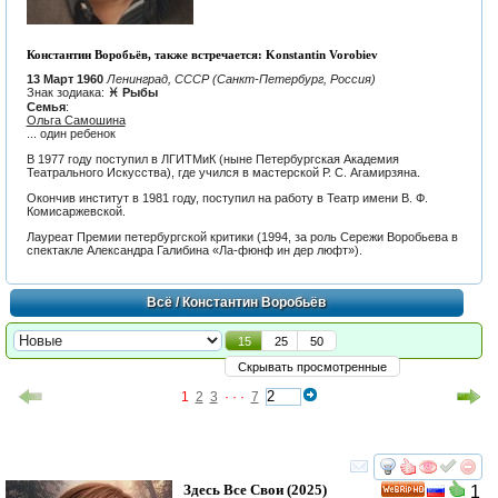
Константин Воробьёв, также встречается: Konstantin Vorobiev
13 Март 1960
Ленинград, СССР (Санкт-Петербург, Россия)
Знак зодиака:
♓ Рыбы
Семья
:
Ольга Самошина
... один ребенок
В 1977 году поступил в ЛГИТМиК (ныне Петербургская Академия
Театрального Искусства), где учился в мастерской Р. С. Агамирзяна.
Окончив институт в 1981 году, поступил на работу в Театр имени В. Ф.
Комисаржевской.
Лауреат Премии петербургской критики (1994, за роль Сережи Воробьева в
спектакле Александра Галибина «Ла-фюнф ин дер люфт»).
Всё
/ Константин Воробьёв
15
25
50
Скрывать просмотренные
1
2
3
· · ·
7
смотреть
инте
Здесь Все Свои
(2025)
1