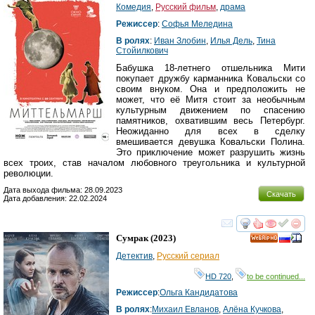
Комедия
,
Русский фильм
,
драма
Режиссер
:
Софья Меледина
В ролях
:
Иван Злобин
,
Илья Дель
,
Тина
Стойилкович
Бабушка 18-летнего отшельника Мити
покупает дружбу карманника Ковальски со
своим внуком. Она и предположить не
может, что её Митя стоит за необычным
культурным движением по спасению
памятников, охватившим весь Петербург.
Неожиданно для всех в сделку
вмешивается девушка Ковальски Полина.
Это приключение может разрушить жизнь
всех троих, став началом любовного треугольника и культурной
революции.
Дата выхода фильма: 28.09.2023
Скачать
Дата добавления: 22.02.2024
смотреть
инте
Сумрак
(2023)
HD
Детектив
,
Русский сериал
HD 720
,
to be continued...
Режиссер
:
Ольга Кандидатова
В ролях
:
Михаил Евланов
,
Алёна Кучкова
,