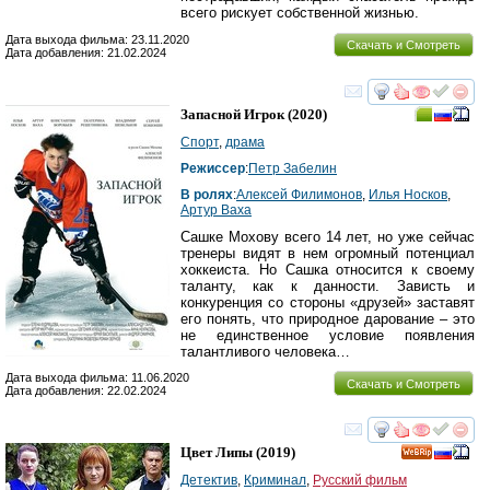
всего рискует собственной жизнью.
Дата выхода фильма: 23.11.2020
Скачать и Смотреть
Дата добавления: 21.02.2024
смотреть
инте
Запасной Игрок
(2020)
Спорт
,
драма
Режиссер
:
Петр Забелин
В ролях
:
Алексей Филимонов
,
Илья Носков
,
Артур Ваха
Сашке Мохову всего 14 лет, но уже сейчас
тренеры видят в нем огромный потенциал
хоккеиста. Но Сашка относится к своему
таланту, как к данности. Зависть и
конкуренция со стороны «друзей» заставят
его понять, что природное дарование – это
не единственное условие появления
талантливого человека…
Дата выхода фильма: 11.06.2020
Скачать и Смотреть
Дата добавления: 22.02.2024
смотреть
инте
Цвет Липы
(2019)
Детектив
,
Криминал
,
Русский фильм