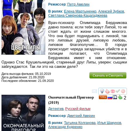
Режиссер
:
Петр Амелин
В ролях
:
Елена Мартыненко
,
Алексей Зубков
,
Светлана Смирнова-Кацагаджиева
Врач-психиатр Олимпиада Бердникова
давно поняла: если тебя зовут Липой, то не
стоит ждать от жизни слишком многого.
Что она будет подкидывать с лихвой, так
это липовых друзей, липовую любовь,
липовое благополучие… В городе
происходит череда загадочных убийств и в
полиции полагают, что Олимпиада
Бердникова имеет к ним отношение.
Однако Стас Крушельницкий, старинный друг Липы, уверен: сыщики
заблуждаются. Так ли это на самом деле?
Дата выхода фильма: 05.10.2019
Скачать и Смотреть
Дата добавления: 21.09.2020
Последнее обновление: 21.09.2020
смотреть
инте
Окончательный Приговор
2
(2019)
Детектив
,
Русский фильм
Режиссер
:
Дмитрий Аверин
В ролях
:
Татьяна Колганова
,
Илья Шакунов
,
Александр Кудренко