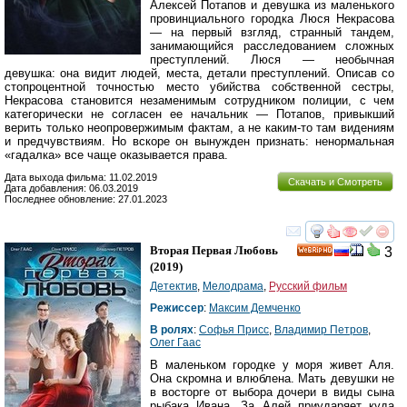
Алексей Потапов и девушка из маленького
провинциального городка Люся Некрасова
— на первый взгляд, странный тандем,
занимающийся расследованием сложных
преступлений. Люся — необычная
девушка: она видит людей, места, детали преступлений. Описав со
стопроцентной точностью место убийства собственной сестры,
Некрасова становится незаменимым сотрудником полиции, с чем
категорически не согласен ее начальник — Потапов, привыкший
верить только неопровержимым фактам, а не каким-то там видениям
и предчувствиям. Но вскоре он вынужден признать: ненормальная
«гадалка» все чаще оказывается права.
Дата выхода фильма: 11.02.2019
Скачать и Смотреть
Дата добавления: 06.03.2019
Последнее обновление: 27.01.2023
смотреть
инте
Вторая Первая Любовь
3
HD
(2019)
Детектив
,
Мелодрама
,
Русский фильм
Режиссер
:
Максим Демченко
В ролях
:
Софья Присс
,
Владимир Петров
,
Олег Гаас
В маленьком городке у моря живет Аля.
Она скромна и влюблена. Мать девушки не
в восторге от выбора дочери в виды сына
рыбака Ивана. За Алей приударяет куда