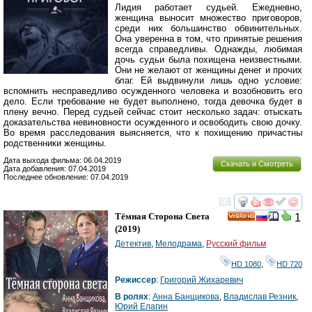
Лидия работает судьей. Ежедневно,
женщина выносит множество приговоров,
среди них большинство обвинительных.
Она уверенна в том, что принятые решения
всегда справедливы. Однажды, любимая
дочь судьи была похищена неизвестными.
Они не желают от женщины денег и прочих
благ. Ей выдвинули лишь одно условие:
вспомнить несправедливо осужденного человека и возобновить его
дело. Если требование не будет выполнено, тогда девочка будет в
плену вечно. Перед судьей сейчас стоит несколько задач: отыскать
доказательства невиновности осужденного и освободить свою дочку.
Во время расследования выясняется, что к похищению причастны
родственники женщины.
Дата выхода фильма: 06.04.2019
Скачать и Смотреть
Дата добавления: 07.04.2019
Последнее обновление: 07.04.2019
смотреть
инте
Тёмная Сторона Света
1
HD
(2019)
Детектив
,
Мелодрама
,
Русский фильм
HD 1080
,
HD 720
Режиссер
:
Григорий Жихаревич
В ролях
:
Анна Банщикова
,
Владислав Резник
,
Юрий Елагин