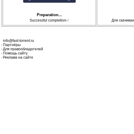
Preparation...
Successful completion✅
Для скачива
info@fast-torrent.ru
Партнёры
Для правообладателей
Помощь сайту
Реклама на сайте