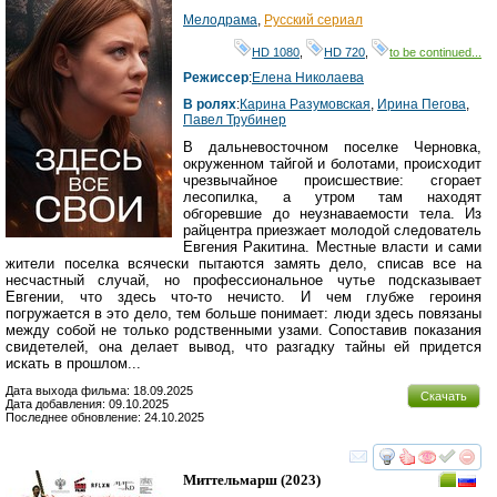
HD
Мелодрама
,
Русский сериал
HD 1080
,
HD 720
,
to be continued...
Режиссер
:
Елена Николаева
В ролях
:
Карина Разумовская
,
Ирина Пегова
,
Павел Трубинер
В дальневосточном поселке Черновка,
окруженном тайгой и болотами, происходит
чрезвычайное происшествие: сгорает
лесопилка, а утром там находят
обгоревшие до неузнаваемости тела. Из
райцентра приезжает молодой следователь
Евгения Ракитина. Местные власти и сами
жители поселка всячески пытаются замять дело, списав все на
несчастный случай, но профессиональное чутье подсказывает
Евгении, что здесь что-то нечисто. И чем глубже героиня
погружается в это дело, тем больше понимает: люди здесь повязаны
между собой не только родственными узами. Сопоставив показания
свидетелей, она делает вывод, что разгадку тайны ей придется
искать в прошлом...
Дата выхода фильма: 18.09.2025
Скачать
Дата добавления: 09.10.2025
Последнее обновление: 24.10.2025
смотреть
инте
Миттельмарш
(2023)