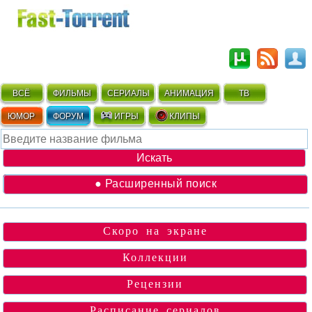
ВСЁ
ФИЛЬМЫ
СЕРИАЛЫ
АНИМАЦИЯ
ТВ
ЮМОР
ФОРУМ
ИГРЫ
КЛИПЫ
● Расширенный поиск
Скоро на экране
Коллекции
Рецензии
Расписание сериалов