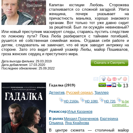
Капитан юстиции Любовь Сторожева
сталкивается со сложной загадкой. Убита
женщина, почерк указывает на
причастность маньяка, хорошо знакомого
органам. Вот только тот уже давно сидит
за решёткой. Был ли осуждён невиновный?
Или новый преступник маскирует следы, стараясь пустить следствие
по ложному пути? Пока Люба разбирается с тайнами погибшей,
рушится её собственная семейная жизнь. Отдавая себя работе и
детям, следователь не замечает, что её муж заводит интрижку на
стороне. Зато это видит давний ухажёр Любы, майор Пошивалов,
гроза женских сердец и преступного мира.
Дата выхода фильма: 29.03.2019
Скачать и Смотреть
Дата добавления: 17.03.2020
Последнее обновление: 25.09.2022
смотреть
инте
Гадалка
(2019)
13
Детектив
,
Русский сериал
,
Триллер
HD 2160р
,
HD 1080
,
HD 720
,
to be
continued...
Режиссер
:
Илья Казанков
В ролях
:
Михаил Пореченков
,
Екатерина
Олькина
,
Яна Крайнова
В центре сюжета — столичный майор