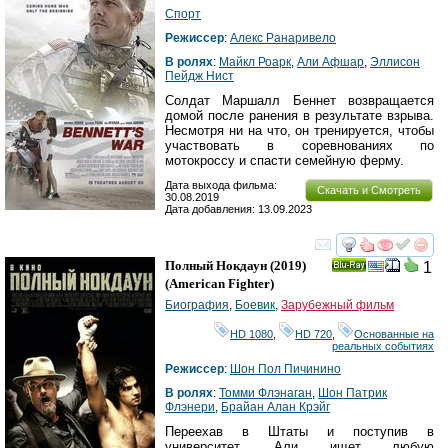
Спорт
Режиссер
:
Алекс Ранаривело
В ролях
:
Майкл Роарк
,
Али Афшар
,
Эллисон
Пейдж Нист
Солдат Маршалл Беннет возвращается
домой после ранения в результате взрыва.
Несмотря ни на что, он тренируется, чтобы
участвовать в соревнованиях по
мотокроссу и спасти семейную ферму.
Дата выхода фильма:
Скачать и Смотреть
30.08.2019
Дата добавления: 13.09.2023
смотреть
инте
Полный Нокдаун
(2019)
1
Ray
(
American Fighter
)
Биография
,
Боевик
,
Зарубежный фильм
HD 1080
,
HD 720
,
Основанные на
реальных событиях
Режиссер
:
Шон Пол Пичинино
В ролях
:
Томми Флэнаган
,
Шон Патрик
Флэнери
,
Брайан Алан Крэйг
Переехав в Штаты и поступив в
университет, Али ищет любую