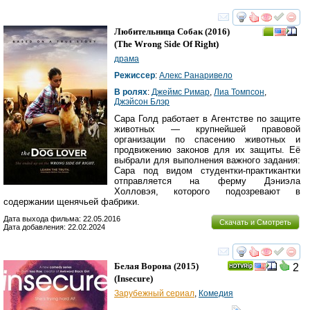
смотреть
инте
Любительница Собак
(2016)
(
The Wrong Side Of Right
)
драма
Режиссер
:
Алекс Ранаривело
В ролях
:
Джеймс Римар
,
Лиа Томпсон
,
Джэйсон Блэр
Сара Голд работает в Агентстве по защите
животных — крупнейшей правовой
организации по спасению животных и
продвижению законов для их защиты. Её
выбрали для выполнения важного задания:
Сара под видом студентки-практикантки
отправляется на ферму Дэниэла
Холловэя, которого подозревают в
содержании щенячьей фабрики.
Дата выхода фильма: 22.05.2016
Скачать и Смотреть
Дата добавления: 22.02.2024
смотреть
инте
Белая Ворона
(2015)
2
(
Insecure
)
Зарубежный сериал
,
Комедия