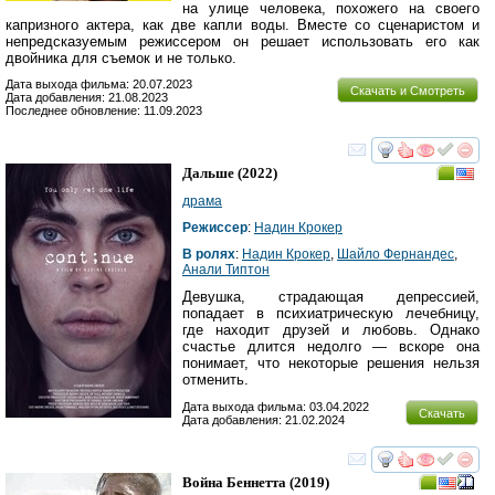
на улице человека, похожего на своего
капризного актера, как две капли воды. Вместе со сценаристом и
непредсказуемым режиссером он решает использовать его как
двойника для съемок и не только.
Дата выхода фильма: 20.07.2023
Скачать и Смотреть
Дата добавления: 21.08.2023
Последнее обновление: 11.09.2023
смотреть
инте
Дальше
(2022)
драма
Режиссер
:
Надин Крокер
В ролях
:
Надин Крокер
,
Шайло Фернандес
,
Анали Типтон
Девушка, страдающая депрессией,
попадает в психиатрическую лечебницу,
где находит друзей и любовь. Однако
счастье длится недолго — вскоре она
понимает, что некоторые решения нельзя
отменить.
Дата выхода фильма: 03.04.2022
Скачать
Дата добавления: 21.02.2024
смотреть
инте
Война Беннетта
(2019)