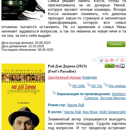
Семья решает нанять Кэсси, чтобы та
присматривала за их дочерью Ниной,
которую мучают ночные кошмары. Вскоре
Кэсси начинает понимать, что девочка
проходит какую-то странную и непонятную
трансформацию, которую вся семья
отчаянно пытается остановить. Но со временем и семья Нины
начинает задаваться вопросом, а так ли невинна их новая няня и та
ли она, за кого себя выдаёт.
Дата выхода фильма: 20.08.2024
Скачать
Дата добавления: 21.03.2025
Последнее обновление: 08.06.2025
смотреть
инте
Рай Для Дурака
(2023)
Ray
(
Fool's Paradise
)
Зарубежный фильм
,
Комедия
HD 1080
,
HD 720
,
Про любовь
Экранизация по произведению
:
Херберт
Сигенса
,
Энтони Мендес
Режиссер
:
Чарли Дэй
В ролях
:
Чарли Дэй
,
Кен Жонг
,
Кейт Бекинсейл
Знаменитый актер отказывается выходить
на съемочную площадку. Судьба картины
под вопросом. И тут продюсер встречает