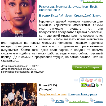
to be continued...
Режиссеры
:
Мелина Матсукас
,
Кевин Брэй
,
Прентис Пенни
В ролях
:
Исса Рэй
,
Ивонн Орджи
,
Джей Эллис
Героинями данной комедии являются две
обычные чернокожие американки. Обеим
уже стукнуло тридцать лет, они
продолжают предаваться грезам о счастье,
хотя сценарий жизни идет не совсем по их
велению. Чтобы завязать новое знакомство
или податься на поиски любимого человека, главным героиням
иногда приходится встречаться с довольно рискованными
ситуациями. Кроме того, даже если парень и найден, то весьма
сложно его подбить на поиски работы, ведь у него сейчас грустный
период. Да и самим с профессией трудно, но самое важное - это не
сдаваться...
Дата выхода фильма: 10.10.2015
Скачать и Смотреть
Дата добавления: 04.12.2016
Последнее обновление: 15.06.2020
смотреть
инте
Юная
(2015)
7
(
Younger
)
Зарубежный сериал
,
Комедия
,
Мелодрама
HD 720
,
to be continued...
,
Ситком