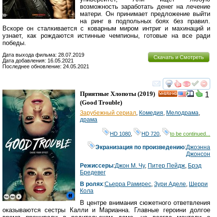
возможность заработать денег на лечение
матери. Он принимает предложение выйти
на ринг в подпольных боях без правил.
Вскоре он сталкивается с коварным миром интриг и махинаций и
узнает, как рождаются истинные чемпионы, готовые на все ради
победы.
Дата выхода фильма: 28.07.2019
Скачать и Смотреть
Дата добавления: 16.05.2021
Последнее обновление: 24.05.2021
смотреть
инте
Приятные Хлопоты
(2019)
1
HD
(
Good Trouble
)
Зарубежный сериал
,
Комедия
,
Мелодрама
,
драма
HD 1080
,
HD 720
,
to be continued...
Экранизация по произведению
:
Джоэнна
Джонсон
Режиссеры
:
Джон М. Чу
,
Питер Пейдж
,
Брэд
Бредевег
В ролях
:
Сьерра Рамирес
,
Зури Аделе
,
Шерри
Кола
В центре внимания сюжетного ответвления
оказываются сестры Калли и Марианна. Главные героини долгое