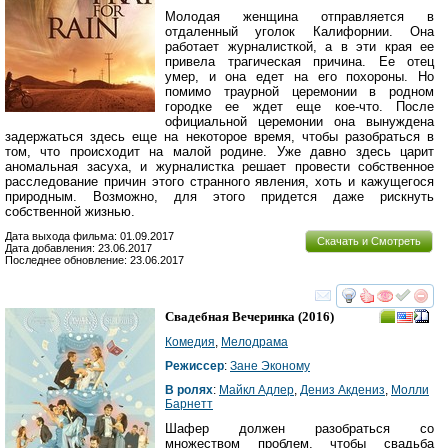
Молодая женщина отправляется в
отдаленный уголок Калифорнии. Она
работает журналисткой, а в эти края ее
привела трагическая причина. Ее отец
умер, и она едет на его похороны. Но
помимо траурной церемонии в родном
городке ее ждет еще кое-что. После
официальной церемонии она вынуждена
задержаться здесь еще на некоторое время, чтобы разобраться в
том, что происходит на малой родине. Уже давно здесь царит
аномальная засуха, и журналистка решает провести собственное
расследование причин этого странного явления, хоть и кажущегося
природным. Возможно, для этого придется даже рискнуть
собственной жизнью.
Дата выхода фильма: 01.09.2017
Скачать и Смотреть
Дата добавления: 23.06.2017
Последнее обновление: 23.06.2017
смотреть
инте
Свадебная Вечеринка
(2016)
Комедия
,
Мелодрама
Режиссер
:
Зане Эконому
В ролях
:
Майкл Адлер
,
Дениз Акдениз
,
Молли
Барнетт
Шафер должен разобраться со
множеством проблем, чтобы свадьба