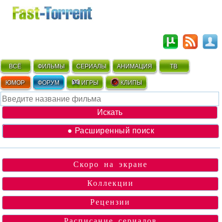
ВСЁ
ФИЛЬМЫ
СЕРИАЛЫ
АНИМАЦИЯ
ТВ
ЮМОР
ФОРУМ
ИГРЫ
КЛИПЫ
● Расширенный поиск
Скоро на экране
Коллекции
Рецензии
Расписание сериалов