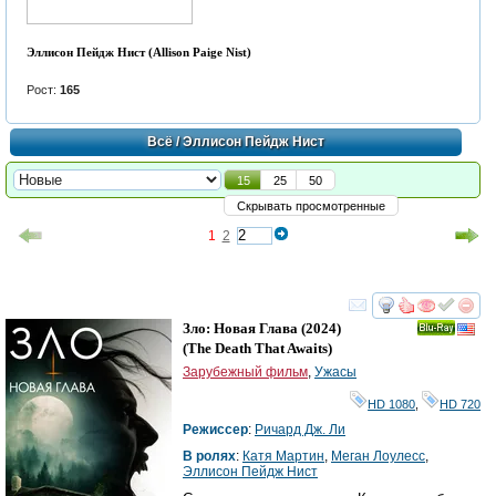
Эллисон Пейдж Нист (Allison Paige Nist)
Рост:
165
Всё
/ Эллисон Пейдж Нист
15
25
50
Скрывать просмотренные
1
2
смотреть
инте
Зло: Новая Глава
(2024)
Ray
(
The Death That Awaits
)
Зарубежный фильм
,
Ужасы
HD 1080
,
HD 720
Режиссер
:
Ричард Дж. Ли
В ролях
:
Катя Мартин
,
Меган Лоулесс
,
Эллисон Пейдж Нист