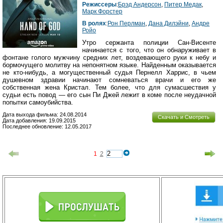
Режиссеры
:
Брэд Андерсон
,
Питер Медак
,
Марк Форстер
В ролях
:
Рон Перлман
,
Дана Дилэйни
,
Андре
Ройо
Утро сержанта полиции Сан-Висенте
начинается с того, что он обнаруживает в
фонтане голого мужчину средних лет, воздевающего руки к небу и
бормочущего молитву на непонятном языке. Найденным оказывается
не кто-нибудь, а могущественный судья Пернелл Харрис, в чьем
душевном здравии начинают сомневаться врачи и его же
собственная жена Кристал. Тем более, что для сумасшествия у
судьи есть повод — его сын Пи Джей лежит в коме после неудачной
попытки самоубийства.
Дата выхода фильма: 24.08.2014
Скачать и Смотреть
Дата добавления: 19.09.2015
Последнее обновление: 12.05.2017
1
2