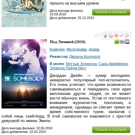
прошла на высшем уровне.
Дата выхода фильма:
Скачать и Смотреть
10.09.2016
Дата добавления: 25.12.2023
смотреть
инте
Под Личиной
(2016)
Комедия
,
Мелодрама
,
драма
Режиссер
:
Джошуа Колдуэлл
В ролях
:
Мэттью Эспиноза
,
Сара Джеффери
,
Эллисон Пейдж Нист
Джордан Джейн — кумир молодежи,
невероятно популярный поп-исполнитель.
Его очень угнетает, что кроме возможности
самовыражаться и передавать свои идеи
миллионам других людей, он не может
вести обычную жизнь. Устав от постоянного
внимания журналистов, поклонниц и
менеджеров, однажды он сбегает прямо во
время собственного турне, захватив с
собой лишь скейтборд. В этой самоволке он знакомится с простой
девушкой по имени Эмили.
Дата выхода фильма: 10.06.2016
Скачать и Смотреть
Дата добавления: 22.02.2024