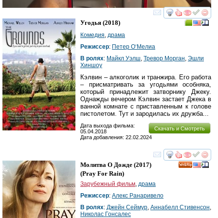
смотреть
инте
Угодья
(2018)
Комедия
,
драма
Режиссер
:
Петер О‘Мелиа
В ролях
:
Майкл Уэлш
,
Тревор Морган
,
Эшли
Хиншоу
Кэлвин – алкоголик и транжира. Его работа
– присматривать за угодьями особняка,
который принадлежит затворнику Джеку.
Однажды вечером Кэлвин застает Джека в
ванной комнате с приставленным к голове
пистолетом. Тут и зародилась их дружба...
Дата выхода фильма:
Скачать и Смотреть
05.04.2018
Дата добавления: 22.02.2024
смотреть
инте
Молитва О Дожде
(2017)
(
Pray For Rain
)
Зарубежный фильм
,
драма
Режиссер
:
Алекс Ранаривело
В ролях
:
Джейн Сеймур
,
Аннабелл Стивенсон
,
Николас Гонсалес