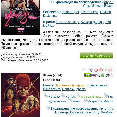
Экранизация по произведению
:
Даррен
Стар
,
Элисон Браун
Режиссеры
:
Триша Брок
,
Питер Лоэр
,
Стивен
К. Цутида
В ролях
:
Саттон Фостер
,
Хилари Дафф
,
Деби
Мейзар
40-летняя разведёнка и мать-одиночка
Лиза пытается найти работу. Однако
выясняется, что для женщины её возраста это не так-то просто.
Тогда она просто слегка подправляет свой имидж и выдает себя за
26-летнюю.
Дата выхода фильма: 24.02.2015
Скачать и Смотреть
Дата добавления: 02.11.2015
Последнее обновление: 18.09.2023
смотреть
инте
Флэш
(2014)
294
(
The Flash
)
Боевик
,
Зарубежный сериал
,
Приключения
,
Фантастика
,
Фэнтези
,
драма
HD 1080
,
HD 720
,
to be continued...
,
Про
супергероев
,
Комикс
,
Сверхспособности
Экранизация по произведению
:
Кристина
М. Уокер
,
Аарон Хелбинг
,
Тодд Хелбинг