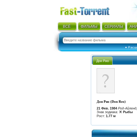
ВСЁ
ФИЛЬМЫ
СЕРИАЛЫ
АН
● Расш
Дон Рио
Дон Рио (Don Reo)
21 Фев. 1984
Род-Айленд
Знак зодиака:
♓ Рыбы
Рост:
1.77 м