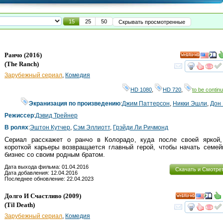
15
25
50
Скрывать просмотренные
Ранчо
(2016)
HD
(
The Ranch
)
смот
Зарубежный сериал
,
Комедия
HD 1080
,
HD 720
,
to be continu
Экранизация по произведению
:
Джим Паттерсон
,
Никки Эшли
,
Дон
Режиссер
:
Дэвид Трейнер
В ролях
:
Эштон Кутчер
,
Сэм Эллиотт
,
Грэйди Ли Ричмонд
Сериал расскажет о ранчо в Колорадо, куда после своей яркой,
короткой карьеры возвращается главный герой, чтобы начать семе
бизнес со своим родным братом.
Дата выхода фильма: 01.04.2016
Скачать и Смотре
Дата добавления: 12.04.2016
Последнее обновление: 22.04.2023
Долго И Счастливо
(2009)
HD
(
Til Death
)
смот
Зарубежный сериал
,
Комедия