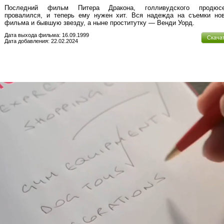
Последний фильм Питера Дракона, голливудского продюсе
провалился, и теперь ему нужен хит. Вся надежда на съемки нов
фильма и бывшую звезду, а ныне проститутку — Венди Уорд.
Дата выхода фильма: 16.09.1999
Скача
Дата добавления: 22.02.2024