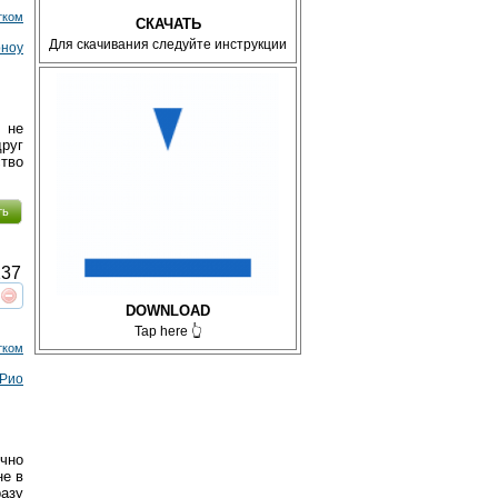
тком
СКАЧАТЬ
Для скачивания следуйте инструкции
рноу
 не
руг
тво
ть
37
реть
интересует
DOWNLOAD
Tap here 👆
тком
 Рио
ично
не в
азу