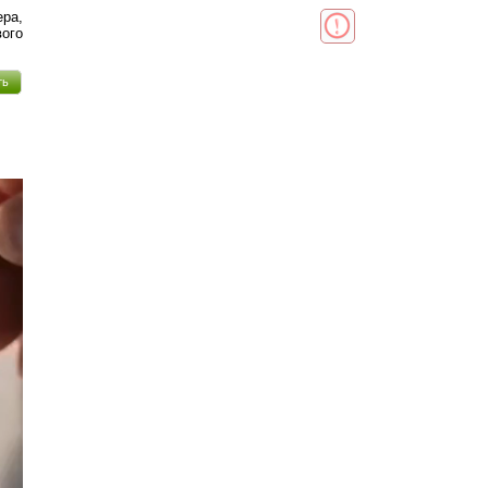
ра,
ого
ть