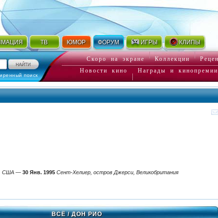
ИМАЦИЯ
ТВ
ЮМОР
ФОРУМ
ИГРЫ
КЛИПЫ
Скоро на экране
Коллекции
Реце
Новости кино
Награды и кинопремии
иренный поиск
, США
—
30 Янв. 1995
Сент-Хелиер, остров Джерси, Великобритания
ВСЁ
/ ДОН РИО