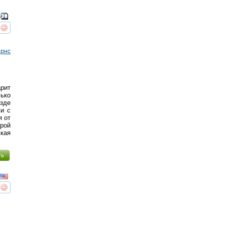
реть
интересует
арнс
рит
лько
езде
ми с
я от
ой
ькая
ть
реть
интересует