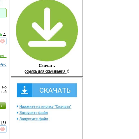
4
реть
интересует
ed...
 Рио
Скачать
с̲с̲ы̲л̲к̲а̲ ̲д̲л̲я̲ ̲с̲к̲а̲ч̲и̲в̲а̲н̲и̲я̲ ☝
 но
йный
ть
19
реть
интересует