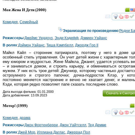
Моя Жена И Дети
(2000)
смот
Комедия
,
Семейный
Экранизация по произведению
:
Родни Б
Режиссеры
:
Джеймс Уиддоуз
,
Энди Кэдифф
,
Дэмиен Уайанс
В ролях
:
Дэймон Уайанс
,
Тиша Кэмпбелл
,
Джордж Гор II
Майкл Кайл – сторонник патриархата, поэтому у него в доме ца
особенный стиль управления. Он учит детей жизни с характерным то
ему юмором и мудростью. Жене Майкла, Джанет, удается успевать в
– и заниматься домом, и строить карьеру, и обмениваться острота
мужем. У них есть трое детей: Джуниор, которому частенько достаетс
остроумного и строгого папочки; дочка-подросток Клэр, у котор
постоянно меняется настроение и вечно не хватает денег, и мален
Кэди, которая редко позволяет папе сказать последнее слово.
Дата выхода фильма: 01.01.2000
Скачать и Смотре
Дата добавления: 13.09.2023
Мотор!
(1999)
смот
Комедия
,
драма
Режиссеры
:
Джон Фортенберри
,
Джон Уайтселл
,
Тед Демме
В ролях
:
Джей Мор
,
Иллиана Даглас
,
Джеррад Пол