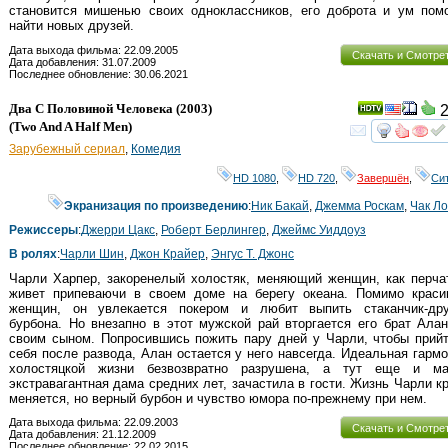
становится мишенью своих одноклассников, его доброта и ум помо
найти новых друзей.
Дата выхода фильма: 22.09.2005
Скачать и Смотре
Дата добавления: 31.07.2009
Последнее обновление: 30.06.2021
Два С Половиной Человека
(2003)
2
(
Two And A Half Men
)
смот
Зарубежный сериал
,
Комедия
HD 1080
,
HD 720
,
Завершён
,
Си
Экранизация по произведению
:
Ник Бакай
,
Джемма Роскам
,
Чак Л
Режиссеры
:
Джерри Цакс
,
Роберт Берлингер
,
Джеймс Уиддоуз
В ролях
:
Чарли Шин
,
Джон Крайер
,
Энгус Т. Джонс
Чарли Харпер, закоренелый холостяк, меняющий женщин, как перча
живет припеваючи в своем доме на берегу океана. Помимо краси
женщин, он увлекается покером и любит выпить стаканчик-дру
бурбона. Но внезапно в этот мужской рай вторгается его брат Ала
своим сыном. Попросившись пожить пару дней у Чарли, чтобы прий
себя после развода, Алан остается у него навсегда. Идеальная гарм
холостяцкой жизни безвозвратно разрушена, а тут еще и ма
экстравагантная дама средних лет, зачастила в гости. Жизнь Чарли к
меняется, но верный бурбон и чувство юмора по-прежнему при нем.
Дата выхода фильма: 22.09.2003
Скачать и Смотре
Дата добавления: 21.12.2009
Последнее обновление: 22.02.2015