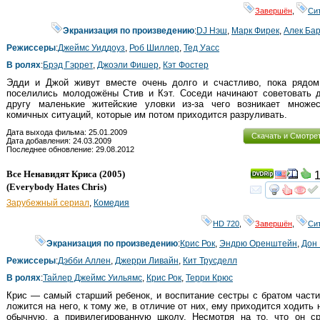
Завершён
,
Си
Экранизация по произведению
:
DJ Нэш
,
Марк Фирек
,
Алек Ба
Режиссеры
:
Джеймс Уиддоуз
,
Роб Шиллер
,
Тед Уасс
В ролях
:
Брэд Гэррет
,
Джоэли Фишер
,
Кэт Фостер
Эдди и Джой живут вместе очень долго и счастливо, пока рядом
поселились молодожёны Стив и Кэт. Соседи начинают советовать д
другу маленькие житейские уловки из-за чего возникает множес
комичных ситуаций, которые им потом приходится разруливать.
Дата выхода фильма: 25.01.2009
Скачать и Смотре
Дата добавления: 24.03.2009
Последнее обновление: 29.08.2012
Все Ненавидят Криса
(2005)
1
(
Everybody Hates Chris
)
смот
Зарубежный сериал
,
Комедия
HD 720
,
Завершён
,
Си
Экранизация по произведению
:
Крис Рок
,
Эндрю Оренштейн
,
Дон
Режиссеры
:
Дэбби Аллен
,
Джерри Ливайн
,
Кит Трусделл
В ролях
:
Тайлер Джеймс Уильямс
,
Крис Рок
,
Терри Крюс
Крис — самый старший ребенок, и воспитание сестры с братом част
ложится на него, к тому же, в отличие от них, ему приходится ходить 
обычную, а привилегированную школу. Несмотря на то, что он ср