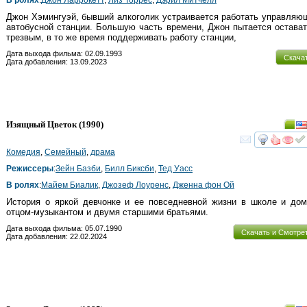
Джон Хэмингуэй, бывший алкоголик устраивается работать управля
автобусной станции. Большую часть времени, Джон пытается остава
трезвым, в то же время поддерживать работу станции,
Дата выхода фильма: 02.09.1993
Скача
Дата добавления: 13.09.2023
Изящный Цветок
(1990)
смот
Комедия
,
Семейный
,
драма
Режиссеры
:
Зейн Базби
,
Билл Биксби
,
Тед Уасс
В ролях
:
Майем Биалик
,
Джозеф Лоуренс
,
Дженна фон Ой
История о яркой девчонке и ее повседневной жизни в школе и до
отцом-музыкантом и двумя старшими братьями.
Дата выхода фильма: 05.07.1990
Скачать и Смотре
Дата добавления: 22.02.2024