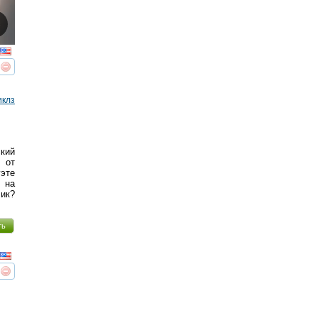
реть
интересует
иклз
кий
 от
уэте
 на
чик?
ть
реть
интересует