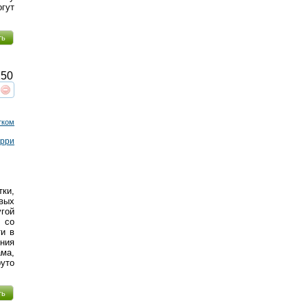
гут
ть
50
реть
интересует
тком
орри
тки,
вых
гой
н со
ти в
ония
ма,
руто
ть