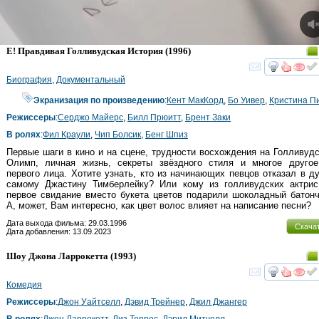
E! Правдивая Голливудская История
(1996)
смот
Биография
,
Документальный
Экранизация по произведению
:
Кент МакКорд
,
Бо Уивер
,
Кристина П
Режиссеры
:
Серджо Майерс
,
Билл Прюитт
,
Брент Заки
В ролях
:
Фил Краули
,
Чип Болсик
,
Бенг Шпиз
Первые шаги в кино и на сцене, трудности восхождения на Голливудс
Олимп, личная жизнь, секреты звёздного стиля и многое другое
первого лица. Хотите узнать, кто из начинающих певцов отказал в д
самому Джастину Тимберлейку? Или кому из голливудских актрис
первое свидание вместо букета цветов подарили шоколадный батон
А, может, Вам интересно, как цвет волос влияет на написание песни?
Дата выхода фильма: 29.03.1996
Скача
Дата добавления: 13.09.2023
Шоу Джона Ларрокетта
(1993)
смот
Комедия
Режиссеры
:
Джон Уайтселл
,
Дэвид Трейнер
,
Джил Джангер
В ролях
:
Джон Ларрокетт
,
Лиз Торрес
,
Дэрил Митчелл