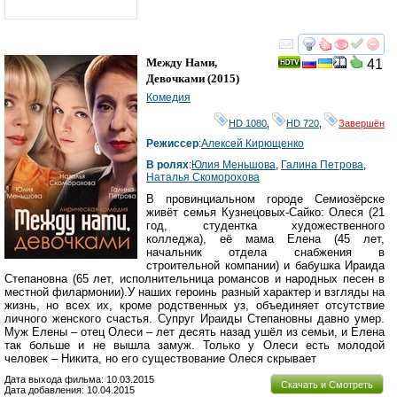
смотреть
инте
Между Нами,
41
Девочками
(2015)
Комедия
HD 1080
,
HD 720
,
Завершён
Режиссер
:
Алексей Кирющенко
В ролях
:
Юлия Меньшова
,
Галина Петрова
,
Наталья Скоморохова
В провинциальном городе Семиозёрске
живёт семья Кузнецовых-Сайко: Олеся (21
год, студентка художественного
колледжа), её мама Елена (45 лет,
начальник отдела снабжения в
строительной компании) и бабушка Ираида
Степановна (65 лет, исполнительница романсов и народных песен в
местной филармонии).У наших героинь разный характер и взгляды на
жизнь, но всех их, кроме родственных уз, объединяет отсутствие
личного женского счастья. Супруг Ираиды Степановны давно умер.
Муж Елены – отец Олеси – лет десять назад ушёл из семьи, и Елена
так больше и не вышла замуж. Только у Олеси есть молодой
человек – Никита, но его существование Олеся скрывает
Дата выхода фильма: 10.03.2015
Скачать и Смотреть
Дата добавления: 10.04.2015