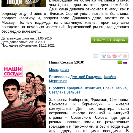
Виноградова не остается человека ближе,
чем Даша – десятилетняя дочь покойной.
Да и сама девочка относится к нему, как к
родному отцу. Втайне от близких Сергей увольняется из больницы,
продает квартиру и, вопреки воле Дашиного деда, увозит ее в
Москву. Полные надежды на счастливую жизнь, герои случайно
попадают на печально известный Черкизовский рынок, где девочка
бесследно исчезает...
Дата выхода фильма: 31.05.2010
Скачать и Смотреть
Дата добавления: 20.03.2021
Последнее обновление: 15.12.2021
смотреть
инте
Наши Соседи
(2010)
Мелодрама
Режиссеры
:
Дмитрий Гольдман
,
Казбек
Меретуков
В ролях
:
Серафима Низовская
,
Елена Цагина
,
Светлана Зельбет
Захаровы, Боборенко, Фридман, Соколовы,
Бахытовы и Корнейчуки - жители
коммуналки. Для них квартира стала
островком некогда большой и могучей
страны – Советского Союза, где дети
разных народов жили не разделенные
границами и таможнями, и были тогда еще
друг другу настоящими соседями. В