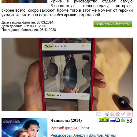
Ирине в руководство отдают самую
безнадежную телепередачу, которую,
скорее всего, скоро закроют. Кроме того в этот же момент от героини
уходит жених и она остается без крыши над головой.
Дата выхода фильма: 03.03.2014
Скачать и Смотреть
Дата добавления: 08.11.2020
Последнее обновление: 08.11.2020
смотреть
инте
Чемпионы
(2014)
58
Ray
Русский фильм
,
Спорт
Режиссеры
:
Алексей Вакулов
,
Артем