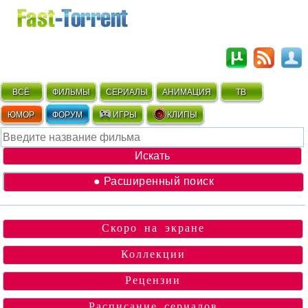
ВСЁ
ФИЛЬМЫ
СЕРИАЛЫ
АНИМАЦИЯ
ТВ
ЮМОР
ФОРУМ
ИГРЫ
КЛИПЫ
● Расширенный поиск
Скоро на экране
Коллекции
Рецензии
Расписание сериалов