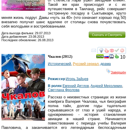
от стилиста Лары ушел звездный клиент.
Такой же крах происходит и с их
путешествием в Таиланд, рейс совершает
экстренную посадку в Сыктывкаре, круто
меняя жизнь подруг. Дамы «чуть за 40» (что означает хорошо под 50)
внезапно получат шанс вдалеке от столицы снова почувствовать
себя молодыми и востребованными.
Дата выхода фильма: 29.07.2013
Скачать и Смотреть
Дата добавления: 23.08.2013
Последнее обновление: 26.08.2013
смотреть
инте
Чкалов
(2012)
10
Исторический
,
Русский сериал
,
драма
Завершён
Режиссер
:
Игорь Зайцев
В ролях
:
Евгений Дятлов
,
Андрей Мерзликин
,
Светлана Фролова
Рассказ о неизвестных страницах из жизни
комбрига Валерия Чкалова, чья биография
полна тайн, долгие годы тщательно
скрывавшихся от глаз и ушей народа, и
одновременно - история становления
авиации в нашей стране. Начинается
повествование с периода учебы Валерия
Павловича, а заканчивается его легендарным беспосадочным