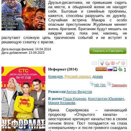
Друзья-десантники, не привыкшие сидеть
на месте, в обыденной жизни не находят
себя. Бытовые и семейные проблемы,
кажется, способны разрушить их дружбу.
Случайная встреча Макара с особо
опасным преступником Журбиным меняет
жизнь братанов. Братанам будут мешать на
каждом шагу, пока они, наконец, не
распутают сложную цепь трагических событий и не вступят в
решающую схватку с врагом.
Дата выхода фильма: 14.04.2014
Скачать и Смотреть
Дата добавления: 13.09.2023
смотреть
инте
Неформат
(2014)
1
HD
Комедия
,
Русский сериал
,
драма
HD 720
,
Завершён
Режиссер
:
Антон Федотов
В ролях
:
Гоша Куценко
,
Константин Юшкевич
,
Мария Козакова
Ирина Серебрякова – начинающий
продюсер «Открытого канала» -
неосторожно критикует начальство в своем
личном блоге. Пост попадается на глаза
«генеральному» и после громкого скандала