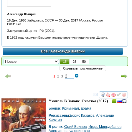
Александр Шаврин
16 Дек. 1960
Хабаровск, СССР
—
30 Дек. 2017
Москва, Россия
Рост:
178
Заслуженный артист РФ (2001).
В 1982 году окончил Высшее театральное училище имени Щукина.
Всё
/ Александр Шаврин
15
25
50
Скрывать просмотренные
1
2
3
смотреть
инте
Учитель В Законе. Схватка
(2017)
Боевик
,
Криминал
,
драма
Режиссеры
:
Борис Казаков
,
Александр
Калугин
В ролях
:
Юрий Беляев
,
Игорь Миркурбанов
,
Александра Флоринская