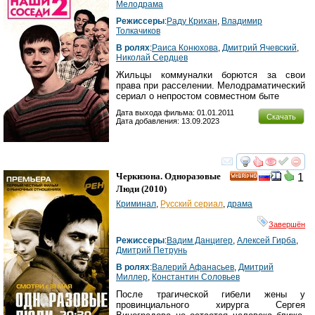
Мелодрама
Режиссеры
:
Раду Крихан
,
Владимир
Толкачиков
В ролях
:
Раиса Конюхова
,
Дмитрий Ячевский
,
Николай Сердцев
Жильцы коммуналки борются за свои
права при расселении. Мелодраматический
сериал о непростом совместном быте
Дата выхода фильма: 01.01.2011
Скачать
Дата добавления: 13.09.2023
смотреть
инте
Черкизона. Одноразовые
1
HD
Люди
(2010)
Криминал
,
Русский сериал
,
драма
Завершён
Режиссеры
:
Вадим Данцигер
,
Алексей Гирба
,
Дмитрий Петрунь
В ролях
:
Валерий Афанасьев
,
Дмитрий
Миллер
,
Константин Соловьев
После трагической гибели жены у
провинциального хирурга Сергея