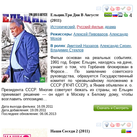
смотреть
инте
Ельцин.Три Дня В Августе
4
(2011)
Исторический
,
Русский фильм
,
драма
Режиссеры
:
Алексей Пивоваров
,
Александр
Мохов
В ролях
:
Дмитрий Назаров
,
Александр Сирин
,
Владимир Стеклов
Фильм основан на реальных событиях.
1991 год. Борис Ельцин, находясь на даче,
узнает о том, что Горбачев блокирован в
Форосе… По заявлению советского
руководства, образуется Государственный
комитет по чрезвычайному положению в
СССР (ГКЧП СССР), а Янаев объявлен и. о.
Президента СССР. Многие советуют бежать из страны, но Ельцин
принимает решение — он едет в Москву к Белому дому, чтобы
возглавить оппозицию…
Дата выхода фильма: 16.09.2011
Скачать и Смотреть
Дата добавления: 19.09.2011
Последнее обновление: 06.06.2013
смотреть
инте
Наши Соседи 2
(2011)