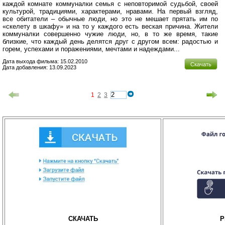
каждой комнате коммуналки семья с неповторимой судьбой, своей
культурой, традициями, характерами, нравами. На первый взгляд,
все обитатели – обычные люди, но это не мешает прятать им по
«скелету в шкафу» и на то у каждого есть веская причина. Жители
коммуналки совершенно чужие люди, но, в то же время, такие
близкие, что каждый день делятся друг с другом всем: радостью и
горем, успехами и поражениями, мечтами и надеждами...
Дата выхода фильма: 15.02.2010
Скачать
Дата добавления: 13.09.2023
1
2
3
СКАЧАТЬ
P