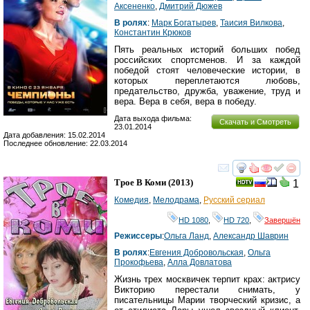
Аксененко
,
Дмитрий Дюжев
В ролях
:
Марк Богатырев
,
Таисия Вилкова
,
Константин Крюков
Пять реальных историй больших побед
российских спортсменов. И за каждой
победой стоят человеческие истории, в
которых переплетаются любовь,
предательство, дружба, уважение, труд и
вера. Вера в себя, вера в победу.
Дата выхода фильма:
Скачать и Смотреть
23.01.2014
Дата добавления: 15.02.2014
Последнее обновление: 22.03.2014
смотреть
инте
Трое В Коми
(2013)
1
Комедия
,
Мелодрама
,
Русский сериал
HD 1080
,
HD 720
,
Завершён
Режиссеры
:
Ольга Ланд
,
Александр Шаврин
В ролях
:
Евгения Добровольская
,
Ольга
Прокофьева
,
Алла Довлатова
Жизнь трех москвичек терпит крах: актрису
Викторию перестали снимать, у
писательницы Марии творческий кризис, а