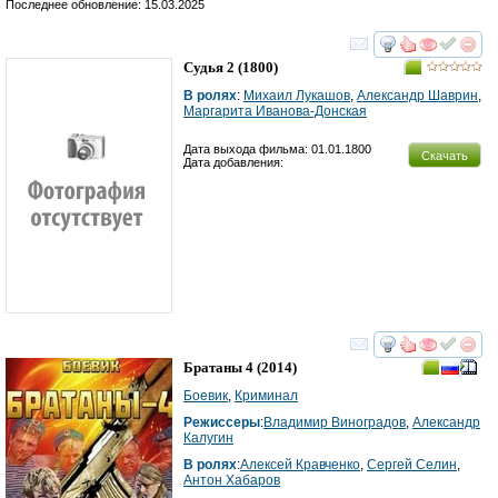
Последнее обновление: 15.03.2025
смотреть
инте
Судья 2
(1800)
В ролях
:
Михаил Лукашов
,
Александр Шаврин
,
Маргарита Иванова-Донская
Дата выхода фильма: 01.01.1800
Скачать
Дата добавления:
смотреть
инте
Братаны 4
(2014)
Боевик
,
Криминал
Режиссеры
:
Владимир Виноградов
,
Александр
Калугин
В ролях
:
Алексей Кравченко
,
Сергей Селин
,
Антон Хабаров