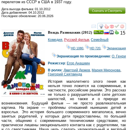
перелетом из СССР в США в 1937 году.
Дата выхода фильма: 01.10.2012
Скачать и Смотреть
Дата добавления: 04.10.2012
Последнее обновление: 20.06.2026
смотреть
инте
Вождь Разнокожих
(2012)
15
Ray
Комедия
,
Русский фильм
,
Семейный
HD 1080
,
HD 720
,
Экранизация
Экранизация по произведению
:
О. Генри
Режиссер
:
Егор Анашкин
В ролях
:
Дмитрий Дюжев
,
Мария Миронова
,
Григорий Сиятвинда
История малолетнего злого гения как
нельзя точно ложится на современные, в
частности, российские реалии. Это рассказ
не только о разрушительной силе детских
шалостей, но также и о природе их
возникновения. Будущий фильм — не просто развлекательная
картина. На экране — проблемы отношений нынешних детей и
взрослых. Это история большого современного мегаполиса, вечно
занятых родителей, у которых дети предоставлены, по большей
части, общению с современными техническими средствами, но
практически лишены эмоционального контакта как с родителями, так
и со сверстниками. Наша цель сделать увлекательный и весёлый