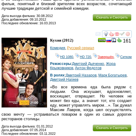
фильм, понятный и близкий зрителям всех возрастов, сочетающий
лучшие традиции детской и семейной комедии.
Дата выхода фильма: 30.08.2012
Скачать и Смотреть
Дата добавления: 09.10.2012
Последнее обновление: 16.03.2013
смотреть
инте
Кухня
(2012)
161
Комедия
,
Русский сериал
HD 1080
,
HD 720
,
Завершён
,
Ситком
Режиссеры
:
Дмитрий Дьяченко
,
Жора
Крыжовников
,
Антон Федотов
В ролях
:
Дмитрий Назаров
,
Марк Богатырев
,
Дмитрий Нагиев
«Во все времена еда была рядом с
людьми. Она искушает, вдохновляет,
восхищает, отвращает. Но человек не
может без еды, а значит тот, кто создает
еду, может управлять миром…». Так думал
Максим Лавров, когда шел осуществлять
свою мечту — устраиваться поваром в один из самых дорогих
ресторанов столицы.
Дата выхода фильма: 01.01.2012
Скачать и Смотреть
Дата добавления: 07.05.2014
Последнее обновление: 03.11.2022