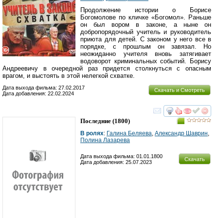
Продолжение истории о Борисе
Богомолове по кличке «Богомол». Раньше
он был вором в законе, а ныне он
добропорядочный учитель и руководитель
приюта для детей. С законом у него все в
порядке, с прошлым он завязал. Но
неожиданно учителя вновь затягивает
водоворот криминальных событий. Борису
Андреевичу в очередной раз придется столкнуться с опасным
врагом, и выстоять в этой нелегкой схватке.
Дата выхода фильма: 27.02.2017
Скачать и Смотреть
Дата добавления: 22.02.2024
смотреть
инте
Последние
(1800)
В ролях
:
Галина Беляева
,
Александр Шаврин
,
Полина Лазарева
Дата выхода фильма: 01.01.1800
Скачать
Дата добавления: 25.07.2023