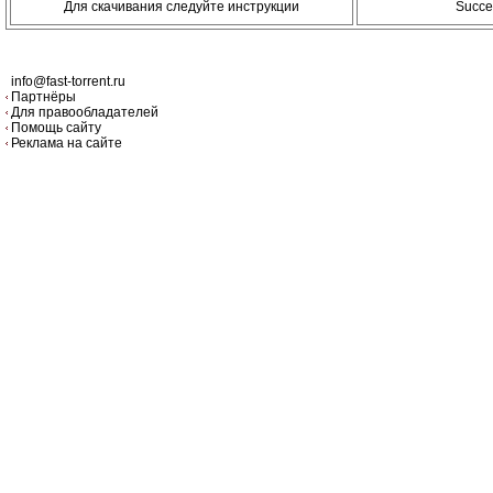
Для скачивания следуйте инструкции
Succe
info@fast-torrent.ru
Партнёры
Для правообладателей
Помощь сайту
Реклама на сайте