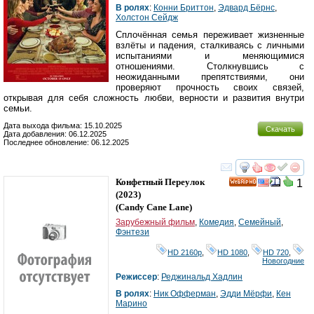
В ролях
:
Конни Бриттон
,
Эдвард Бёрнс
,
Холстон Сейдж
Сплочённая семья переживает жизненные
взлёты и падения, сталкиваясь с личными
испытаниями и меняющимися
отношениями. Столкнувшись с
неожиданными препятствиями, они
проверяют прочность своих связей,
открывая для себя сложность любви, верности и развития внутри
семьи.
Дата выхода фильма: 15.10.2025
Скачать
Дата добавления: 06.12.2025
Последнее обновление: 06.12.2025
смотреть
инте
Конфетный Переулок
1
HD
(2023)
(
Candy Cane Lane
)
Зарубежный фильм
,
Комедия
,
Семейный
,
Фэнтези
HD 2160р
,
HD 1080
,
HD 720
,
Новогодние
Режиссер
:
Реджинальд Хадлин
В ролях
:
Ник Офферман
,
Эдди Мёрфи
,
Кен
Марино