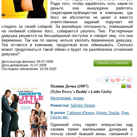
Ради того, чтобы заработать хоть какие-то
деньги, она вынуждена работать
секретарем-публицистом в компании, где
босс ее абсолютно не ценит и вместо
ответственных заданий поручает ей
следить за своей собакой. За малейшую оплошность, помешанный
на любимой собачке босс, собирается уволить Тею. Растерянная
девушка решается на бесшабашный поступок и говорит ему, что она
беременна. Так как по закону нельзя уволить беременную девушку,
Теа остается в компании, продолжая всех обманывать. Сколько
может продолжаться такой обман и будет ли разоблачена отчаянная
девушка?
Дата выхода фильма: 09.07.2009
Скачать и Смотреть
Дата добавления: 31.07.2009
Последнее обновление: 10.09.2020
смотреть
инте
Папина Дочка
(2007)
(
Tyler Perry's Daddy's Little Girls
)
Мелодрама
,
драма
Режиссер
:
Тайлер Перри
В ролях
:
Гэбриэл Юнион
,
Идрис Эльба
,
Луис
Госсет мл.
Одинокий отец теряет опекунство над
своими тремя маленькими дочерьми в
пользу своей бывшей жены, связанной с