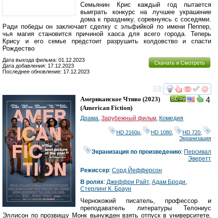
Семьянин Крис каждый год пытается
выиграть конкурс на лучшее украшение
дома к празднику, соревнуясь с соседями.
Ради победы он заключает сделку с эльфийкой по имени Пеппер,
чья магия становится причиной хаоса для всего города. Теперь
Крису и его семье предстоит разрушить колдовство и спасти
Рождество
Дата выхода фильма: 01.12.2023
Скачать и Смотреть
Дата добавления: 17.12.2023
Последнее обновление: 17.12.2023
смотреть
инте
Американское Чтиво
(2023)
4
(
American Fiction
)
Драма
,
Зарубежный фильм
,
Комедия
HD 2160р
,
HD 1080
,
HD 720
,
Экранизация
Экранизация по произведению
:
Персивал
Эверетт
Режиссер
:
Cорд Йефферсон
В ролях
:
Джеффри Райт
,
Адам Броди
,
Стерлинг К. Браун
Чернокожий писатель, профессор и
преподаватель литературы Телониус
Эллисон по прозвищу Монк вынужден взять отпуск в университете,