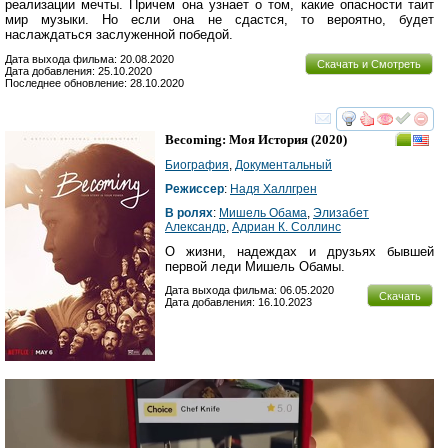
реализации мечты. Причем она узнает о том, какие опасности таит
мир музыки. Но если она не сдастся, то вероятно, будет
наслаждаться заслуженной победой.
Дата выхода фильма: 20.08.2020
Скачать и Смотреть
Дата добавления: 25.10.2020
Последнее обновление: 28.10.2020
смотреть
инте
Becoming: Моя История
(2020)
Биография
,
Документальный
Режиссер
:
Надя Халлгрен
В ролях
:
Мишель Обама
,
Элизабет
Александр
,
Адриан К. Cоллинс
О жизни, надеждах и друзьях бывшей
первой леди Мишель Обамы.
Дата выхода фильма: 06.05.2020
Скачать
Дата добавления: 16.10.2023