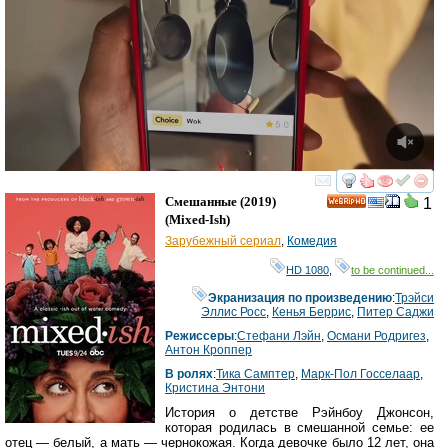
смотреть
инте
Смешанные
(2019)
1
HD
(
Mixed-Ish
)
Зарубежный сериал
,
Комедия
HD 1080
,
to be continued...
Экранизация по произведению
:
Трэйси
Эллис Росс
,
Кенья Беррис
,
Питер Саджи
Режиссеры
:
Стефани Лэйн
,
Османи Родригез
,
Антон Кроппер
В ролях
:
Тика Самптер
,
Марк-Пол Госселаар
,
Кристина Энтони
История о детстве Рэйнбоу Джонсон,
которая родилась в смешанной семье: ее
отец — белый, а мать — чернокожая. Когда девочке было 12 лет, она