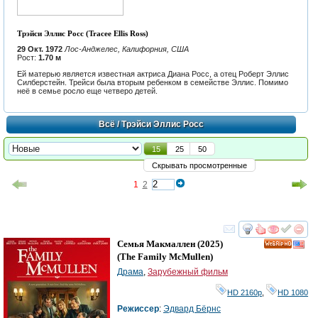
Трэйси Эллис Росс (Tracee Ellis Ross)
29 Окт. 1972
Лос-Анджелес, Калифорния, США
Рост:
1.70 м
Ей матерью является известная актриса Диана Росс, а отец Роберт Эллис
Силберстейн. Трейси была вторым ребенком в семействе Эллис. Помимо
неё в семье росло еще четверо детей.
Всё
/ Трэйси Эллис Росс
15
25
50
Скрывать просмотренные
1
2
смотреть
инте
Семья Макмаллен
(2025)
HD
(
The Family McMullen
)
Драма
,
Зарубежный фильм
HD 2160р
,
HD 1080
Режиссер
:
Эдвард Бёрнс