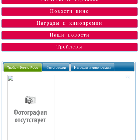
Новости кино
Награды и кинопремии
Наши новости
Трейлеры
Трэйси Эллис Росс
Фотографии
Награды и кинопремии