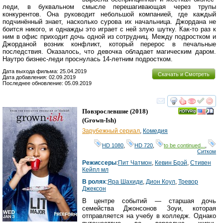
леди, в буквальном смысле перешагивающая через трупы
конкурентов. Она руководит небольшой компанией, где каждый
подчинённый знает, насколько сурова их начальница. Джордана не
боится никого, и однажды это играет с ней злую шутку. Как-то раз к
ним в офис приходит дочь одной из сотрудниц. Между подростком и
Джорданой возник конфликт, который перерос в печальные
последствия. Оказалось, что девочка обладает магическим даром.
Наутро бизнес-леди проснулась 14-летним подростком.
Дата выхода фильма: 25.04.2019
Скачать и Смотреть
Дата добавления: 02.09.2019
Последнее обновление: 05.09.2019
смотреть
инте
Повзрослевшие
(2018)
(
Grown-Ish
)
Зарубежный сериал
,
Комедия
HD 1080
,
HD 720
,
to be continued...
,
Ситком
Режиссеры
:
Пит Чатмон
,
Кевин Брэй
,
Стивен
Кейпл мл
В ролях
:
Яра Шахиди
,
Дион Коул
,
Тревор
Джексон
В центре событий — старшая дочь
семейства Джонсонов Зоуи, которая
отправляется на учебу в колледж. Однако