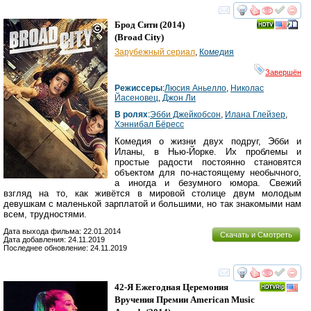
смотреть
инте
Брод Сити
(2014)
(
Broad City
)
Зарубежный сериал
,
Комедия
Завершён
Режиссеры
:
Люсия Аньелло
,
Николас
Йасеновец
,
Джон Ли
В ролях
:
Эбби Джейкобсон
,
Илана Глейзер
,
Хэннибал Бёресс
Комедия о жизни двух подруг, Эбби и
Иланы, в Нью-Йорке. Их проблемы и
простые радости постоянно становятся
объектом для по-настоящему необычного,
а иногда и безумного юмора. Свежий
взгляд на то, как живётся в мировой столице двум молодым
девушкам с маленькой зарплатой и большими, но так знакомыми нам
всем, трудностями.
Дата выхода фильма: 22.01.2014
Скачать и Смотреть
Дата добавления: 24.11.2019
Последнее обновление: 24.11.2019
смотреть
инте
42-Я Ежегодная Церемония
Вручения Премии American Music