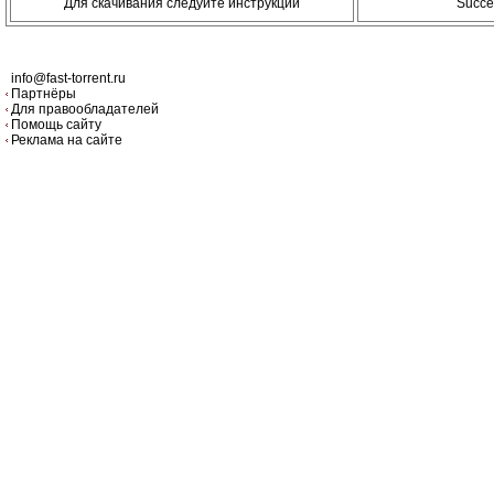
Для скачивания следуйте инструкции
Succe
info@fast-torrent.ru
Партнёры
Для правообладателей
Помощь сайту
Реклама на сайте