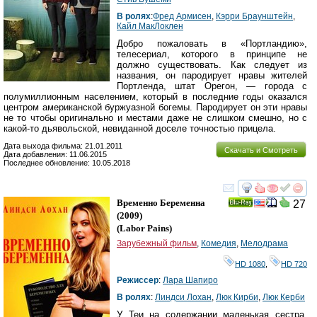
В ролях
:
Фред Армисен
,
Кэрри Браунштейн
,
Кайл МакЛоклен
Добро пожаловать в «Портландию»,
телесериал, которого в принципе не
должно существовать. Как следует из
названия, он пародирует нравы жителей
Портленда, штат Орегон, — города с
полумиллионным населением, который в последние годы оказался
центром американской буржуазной богемы. Пародирует он эти нравы
не то чтобы оригинально и местами даже не слишком смешно, но с
какой-то дьявольской, невиданной доселе точностью прицела.
Дата выхода фильма: 21.01.2011
Скачать и Смотреть
Дата добавления: 11.06.2015
Последнее обновление: 10.05.2018
смотреть
инте
Временно Беременна
27
Ray
(2009)
(
Labor Pains
)
Зарубежный фильм
,
Комедия
,
Мелодрама
HD 1080
,
HD 720
Режиссер
:
Лара Шапиро
В ролях
:
Линдси Лохан
,
Люк Кирби
,
Люк Керби
У Теи на содержании маленькая сестра.