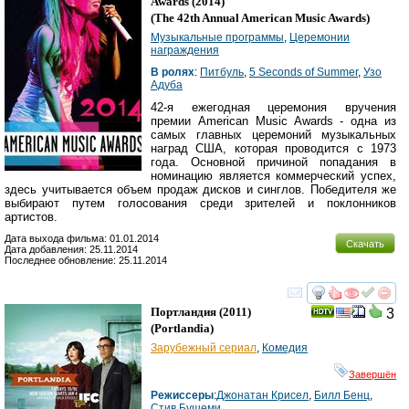
Awards
(2014)
(
The 42th Annual American Music Awards
)
Музыкальные программы
,
Церемонии
награждения
В ролях
:
Питбуль
,
5 Seconds of Summer
,
Узо
Адуба
42-я ежегодная церемония вручения
премии American Music Awards - одна из
самых главных церемоний музыкальных
наград США, которая проводится с 1973
года. Основной причиной попадания в
номинацию является коммерческий успех,
здесь учитывается объем продаж дисков и синглов. Победителя же
выбирают путем голосования среди зрителей и поклонников
артистов.
Дата выхода фильма: 01.01.2014
Скачать
Дата добавления: 25.11.2014
Последнее обновление: 25.11.2014
смотреть
инте
Портландия
(2011)
3
(
Portlandia
)
Зарубежный сериал
,
Комедия
Завершён
Режиссеры
:
Джонатан Крисел
,
Билл Бенц
,
Стив Бушеми