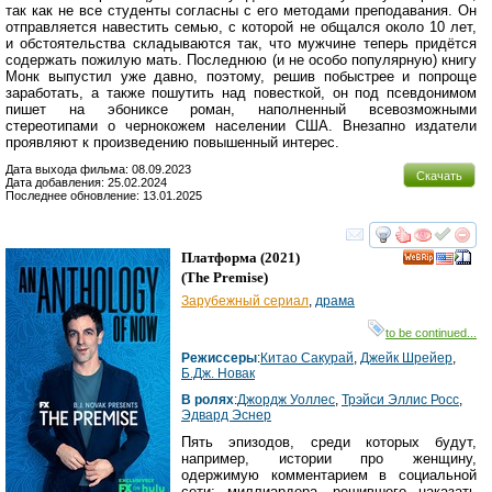
так как не все студенты согласны с его методами преподавания. Он
отправляется навестить семью, с которой не общался около 10 лет,
и обстоятельства складываются так, что мужчине теперь придётся
содержать пожилую мать. Последнюю (и не особо популярную) книгу
Монк выпустил уже давно, поэтому, решив побыстрее и попроще
заработать, а также пошутить над повесткой, он под псевдонимом
пишет на эбониксе роман, наполненный всевозможными
стереотипами о чернокожем населении США. Внезапно издатели
проявляют к произведению повышенный интерес.
Дата выхода фильма: 08.09.2023
Скачать
Дата добавления: 25.02.2024
Последнее обновление: 13.01.2025
смотреть
инте
Платформа
(2021)
(
The Premise
)
Зарубежный сериал
,
драма
to be continued...
Режиссеры
:
Китао Сакурай
,
Джейк Шрейер
,
Б.Дж. Новак
В ролях
:
Джордж Уоллес
,
Трэйси Эллис Росс
,
Эдвард Эснер
Пять эпизодов, среди которых будут,
например, истории про женщину,
одержимую комментарием в социальной
сети; миллиардера, решившего наказать