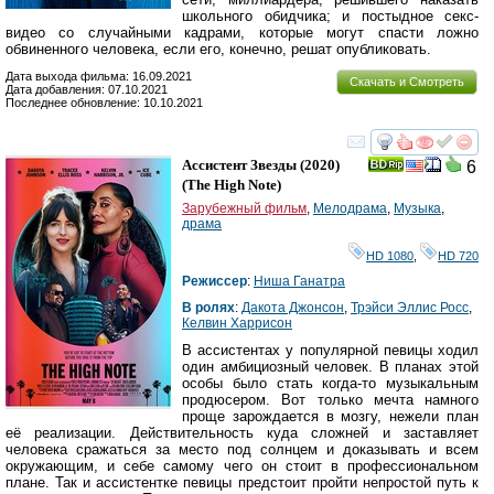
школьного обидчика; и постыдное секс-
видео со случайными кадрами, которые могут спасти ложно
обвиненного человека, если его, конечно, решат опубликовать.
Дата выхода фильма: 16.09.2021
Скачать и Смотреть
Дата добавления: 07.10.2021
Последнее обновление: 10.10.2021
смотреть
инте
Ассистент Звезды
(2020)
6
(
The High Note
)
Зарубежный фильм
,
Мелодрама
,
Музыка
,
драма
HD 1080
,
HD 720
Режиссер
:
Ниша Ганатра
В ролях
:
Дакота Джонсон
,
Трэйси Эллис Росс
,
Келвин Харрисон
В ассистентах у популярной певицы ходил
один амбициозный человек. В планах этой
особы было стать когда-то музыкальным
продюсером. Вот только мечта намного
проще зарождается в мозгу, нежели план
её реализации. Действительность куда сложней и заставляет
человека сражаться за место под солнцем и доказывать и всем
окружающим, и себе самому чего он стоит в профессиональном
плане. Так и ассистентке певицы предстоит пройти непростой путь к