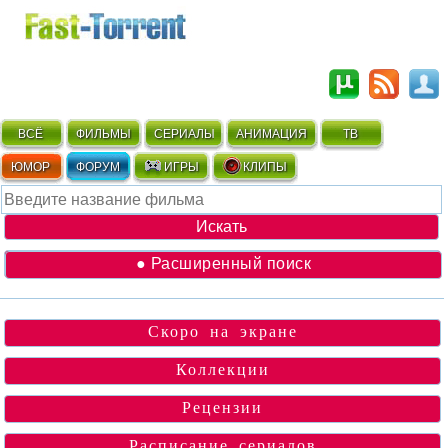
ВСЁ
ФИЛЬМЫ
СЕРИАЛЫ
АНИМАЦИЯ
ТВ
ЮМОР
ФОРУМ
ИГРЫ
КЛИПЫ
● Расширенный поиск
Скоро на экране
Коллекции
Рецензии
Расписание сериалов