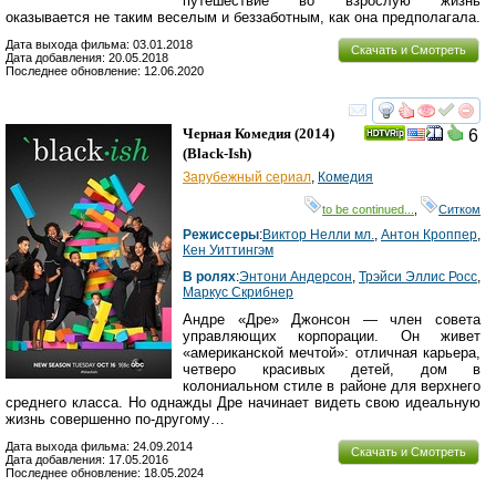
путешествие во взрослую жизнь
оказывается не таким веселым и беззаботным, как она предполагала.
Дата выхода фильма: 03.01.2018
Скачать и Смотреть
Дата добавления: 20.05.2018
Последнее обновление: 12.06.2020
смотреть
инте
Черная Комедия
(2014)
6
(
Black-Ish
)
Зарубежный сериал
,
Комедия
to be continued...
,
Ситком
Режиссеры
:
Виктор Нелли мл.
,
Антон Кроппер
,
Кен Уиттингэм
В ролях
:
Энтони Андерсон
,
Трэйси Эллис Росс
,
Маркус Скрибнер
Андре «Дре» Джонсон — член совета
управляющих корпорации. Он живет
«американской мечтой»: отличная карьера,
четверо красивых детей, дом в
колониальном стиле в районе для верхнего
среднего класса. Но однажды Дре начинает видеть свою идеальную
жизнь совершенно по-другому…
Дата выхода фильма: 24.09.2014
Скачать и Смотреть
Дата добавления: 17.05.2016
Последнее обновление: 18.05.2024