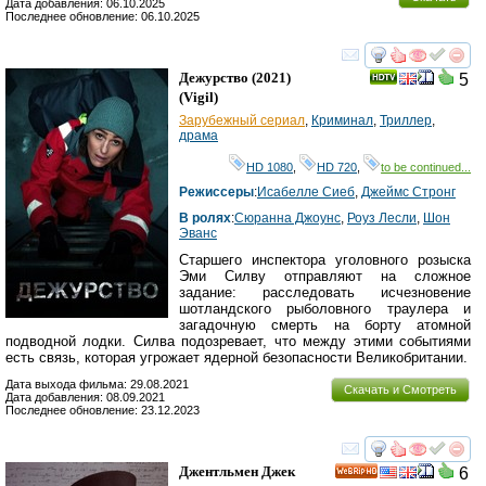
Дата добавления: 06.10.2025
Последнее обновление: 06.10.2025
смотреть
инте
Дежурство
(2021)
5
(
Vigil
)
Зарубежный сериал
,
Криминал
,
Триллер
,
драма
HD 1080
,
HD 720
,
to be continued...
Режиссеры
:
Исабелле Сиеб
,
Джеймс Стронг
В ролях
:
Сюранна Джоунс
,
Роуз Лесли
,
Шон
Эванс
Старшего инспектора уголовного розыска
Эми Силву отправляют на сложное
задание: расследовать исчезновение
шотландского рыболовного траулера и
загадочную смерть на борту атомной
подводной лодки. Силва подозревает, что между этими событиями
есть связь, которая угрожает ядерной безопасности Великобритании.
Дата выхода фильма: 29.08.2021
Скачать и Смотреть
Дата добавления: 08.09.2021
Последнее обновление: 23.12.2023
смотреть
инте
Джентльмен Джек
6
HD