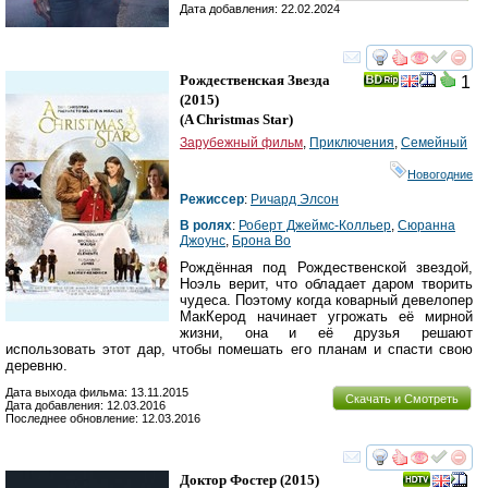
Дата добавления: 22.02.2024
смотреть
инте
Рождественская Звезда
1
(2015)
(
A Christmas Star
)
Зарубежный фильм
,
Приключения
,
Семейный
Новогодние
Режиссер
:
Ричард Элсон
В ролях
:
Роберт Джеймс-Колльер
,
Сюранна
Джоунс
,
Брона Во
Рождённая под Рождественской звездой,
Ноэль верит, что обладает даром творить
чудеса. Поэтому когда коварный девелопер
МакКерод начинает угрожать её мирной
жизни, она и её друзья решают
использовать этот дар, чтобы помешать его планам и спасти свою
деревню.
Дата выхода фильма: 13.11.2015
Скачать и Смотреть
Дата добавления: 12.03.2016
Последнее обновление: 12.03.2016
смотреть
инте
Доктор Фостер
(2015)