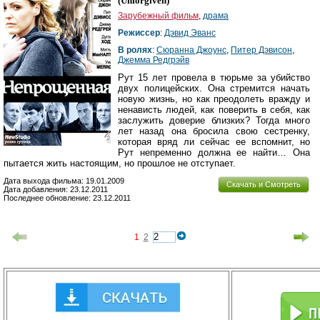
(
Unforgiven
)
Зарубежный фильм
,
драма
Режиссер
:
Дэвид Эванс
В ролях
:
Сюранна Джоунс
,
Питер Дэвисон
,
Джемма Редгрэйв
Рут 15 лет провела в тюрьме за убийство
двух полицейских. Она стремится начать
новую жизнь, но как преодолеть вражду и
ненависть людей, как поверить в себя, как
заслужить доверие близких? Тогда много
лет назад она бросила свою сестренку,
которая вряд ли сейчас ее вспомнит, но
Рут непременно должна ее найти… Она
пытается жить настоящим, но прошлое не отступает.
Дата выхода фильма: 19.01.2009
Скачать и Смотреть
Дата добавления: 23.12.2011
Последнее обновление: 23.12.2011
1
2