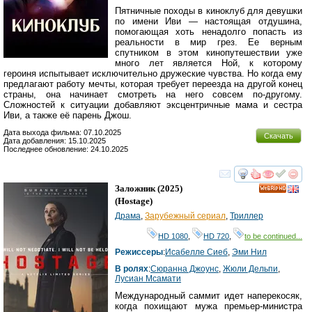
Пятничные походы в киноклуб для девушки
по имени Иви — настоящая отдушина,
помогающая хоть ненадолго попасть из
реальности в мир грез. Ее верным
спутником в этом кинопутешествии уже
много лет является Ной, к которому
героиня испытывает исключительно дружеские чувства. Но когда ему
предлагают работу мечты, которая требует переезда на другой конец
страны, она начинает смотреть на него совсем по-другому.
Сложностей к ситуации добавляют эксцентричные мама и сестра
Иви, а также её парень Джош.
Дата выхода фильма: 07.10.2025
Скачать
Дата добавления: 15.10.2025
Последнее обновление: 24.10.2025
смотреть
инте
Заложник
(2025)
HD
(
Hostage
)
Драма
,
Зарубежный сериал
,
Триллер
HD 1080
,
HD 720
,
to be continued...
Режиссеры
:
Исабелле Сиеб
,
Эми Нил
В ролях
:
Сюранна Джоунс
,
Жюли Дельпи
,
Лусиан Мсамати
Международный саммит идет наперекосяк,
когда похищают мужа премьер-министра