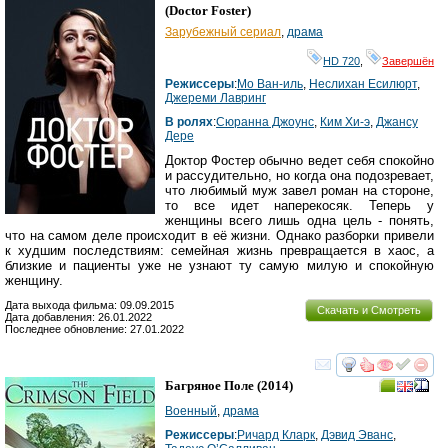
(
Doctor Foster
)
Зарубежный сериал
,
драма
HD 720
,
Завершён
Режиссеры
:
Мо Ван-иль
,
Неслихан Есилюрт
,
Джереми Лавринг
В ролях
:
Сюранна Джоунс
,
Ким Хи-э
,
Джансу
Дере
Доктор Фостер обычно ведет себя спокойно
и рассудительно, но когда она подозревает,
что любимый муж завел роман на стороне,
то все идет наперекосяк. Теперь у
женщины всего лишь одна цель - понять,
что на самом деле происходит в её жизни. Однако разборки привели
к худшим последствиям: семейная жизнь превращается в хаос, а
близкие и пациенты уже не узнают ту самую милую и спокойную
женщину.
Дата выхода фильма: 09.09.2015
Скачать и Смотреть
Дата добавления: 26.01.2022
Последнее обновление: 27.01.2022
смотреть
инте
Багряное Поле
(2014)
Военный
,
драма
Режиссеры
:
Ричард Кларк
,
Дэвид Эванс
,