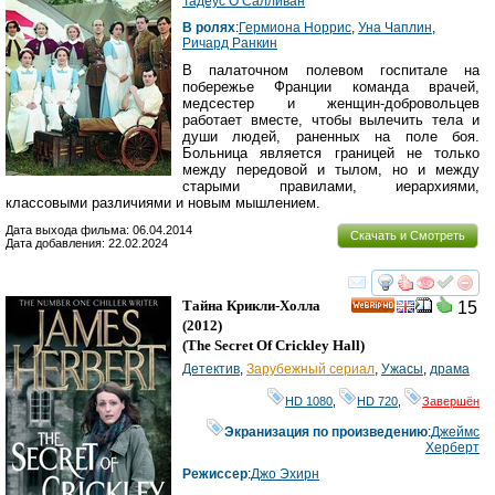
Тадеус О’Салливан
В ролях
:
Гермиона Норрис
,
Уна Чаплин
,
Ричард Ранкин
В палаточном полевом госпитале на
побережье Франции команда врачей,
медсестер и женщин-добровольцев
работает вместе, чтобы вылечить тела и
души людей, раненных на поле боя.
Больница является границей не только
между передовой и тылом, но и между
старыми правилами, иерархиями,
классовыми различиями и новым мышлением.
Дата выхода фильма: 06.04.2014
Скачать и Смотреть
Дата добавления: 22.02.2024
смотреть
инте
Тайна Крикли-Холла
15
HD
(2012)
(
The Secret Of Crickley Hall
)
Детектив
,
Зарубежный сериал
,
Ужасы
,
драма
HD 1080
,
HD 720
,
Завершён
Экранизация по произведению
:
Джеймс
Херберт
Режиссер
:
Джо Эхирн