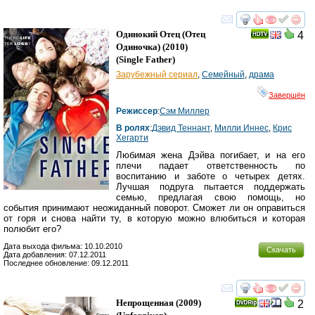
смотреть
инте
Одинокий Отец (Отец
4
Одиночка)
(2010)
(
Single Father
)
Зарубежный сериал
,
Семейный
,
драма
Завершён
Режиссер
:
Сэм Миллер
В ролях
:
Дэвид Теннант
,
Милли Иннес
,
Крис
Хегарти
Любимая жена Дэйва погибает, и на его
плечи падает ответственность по
воспитанию и заботе о четырех детях.
Лучшая подруга пытается поддержать
семью, предлагая свою помощь, но
события принимают неожиданный поворот. Сможет ли он оправиться
от горя и снова найти ту, в которую можно влюбиться и которая
полюбит его?
Дата выхода фильма: 10.10.2010
Скачать
Дата добавления: 07.12.2011
Последнее обновление: 09.12.2011
смотреть
инте
Непрощенная
(2009)
2