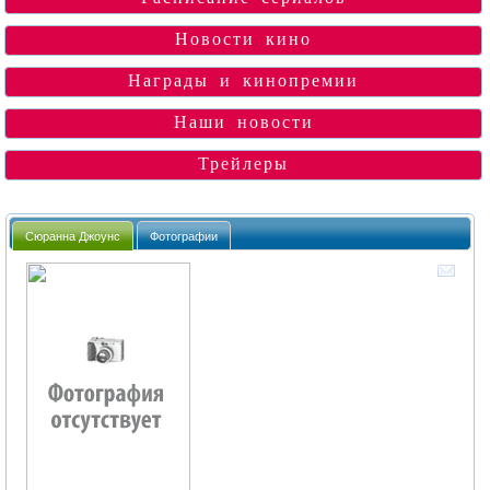
Новости кино
Награды и кинопремии
Наши новости
Трейлеры
Сюранна Джоунс
Фотографии