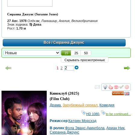
Сюранна Джоунс (Suranne Jones)
27 Авг. 1978
Олдхэм, Ланкашир, Англия, Великобритания
Знак зодиака:
♍ Дева
Рост:
1.70 м
Всё
/ Сюранна Джоунс
15
25
50
Скрывать просмотренные
1
2
смотреть
инте
Киноклуб
(2025)
HD
(
Film Club
)
Драма
,
Зарубежный сериал
,
Комедия
HD 1080
,
to be continued...
Режиссер
:
Катрин Морсхэд
В ролях
:
Фола Эванс-Акингбола
,
Ариан Ник
,
Сюранна Джоунс