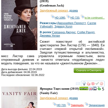
(2019)
(
Gentleman Jack
)
Зарубежный сериал
,
драма
HD 1080
,
HD 720
,
to be continued...
Режиссеры
:
Дженнифер Перротт
,
Салли
Уэйнрайт
,
Эдвард Холл
В ролях
:
Сюранна Джоунс
,
Софи Рандл
,
Джемма Уилан
Сюжет повествует об английской
аристократке Энн Листер (1791 — 1840). Ее
считают «первой открытой лесбиянкой».
Заядлая путешественница и альпинистка,
мисс Листер сама управляла огромным поместьем, вела
откровенный дневник и начисто отметала «подобающую леди»
модель поведения, за что ее называли «джентльменом Джеком»…
Дата выхода фильма: 22.04.2019
Скачать и Смотреть
Дата добавления: 04.06.2019
Последнее обновление: 02.06.2022
смотреть
инте
Ярмарка Тщеславия
(2018)
5
(
Vanity Fair
)
Зарубежный сериал
,
драма
HD 720
,
Завершён
,
Экранизация