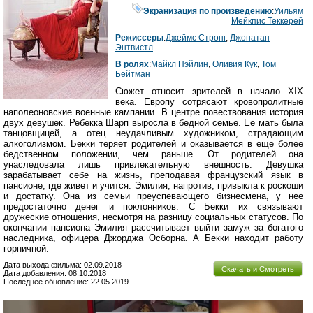
Экранизация по произведению
:
Уильям
Мейкпис Теккерей
Режиссеры
:
Джеймс Стронг
,
Джонатан
Энтвистл
В ролях
:
Майкл Пэйлин
,
Оливия Кук
,
Том
Бейтман
Сюжет относит зрителей в начало XIX
века. Европу сотрясают кровопролитные
наполеоновские военные кампании. В центре повествования история
двух девушек. Ребекка Шарп выросла в бедной семье. Ее мать была
танцовщицей, а отец неудачливым художником, страдающим
алкоголизмом. Бекки теряет родителей и оказывается в еще более
бедственном положении, чем раньше. От родителей она
унаследовала лишь привлекательную внешность. Девушка
зарабатывает себе на жизнь, преподавая французский язык в
пансионе, где живет и учится. Эмилия, напротив, привыкла к роскоши
и достатку. Она из семьи преуспевающего бизнесмена, у нее
предостаточно денег и поклонников. С Бекки их связывают
дружеские отношения, несмотря на разницу социальных статусов. По
окончании пансиона Эмилия рассчитывает выйти замуж за богатого
наследника, офицера Джорджа Осборна. А Бекки находит работу
горничной.
Дата выхода фильма: 02.09.2018
Скачать и Смотреть
Дата добавления: 08.10.2018
Последнее обновление: 22.05.2019