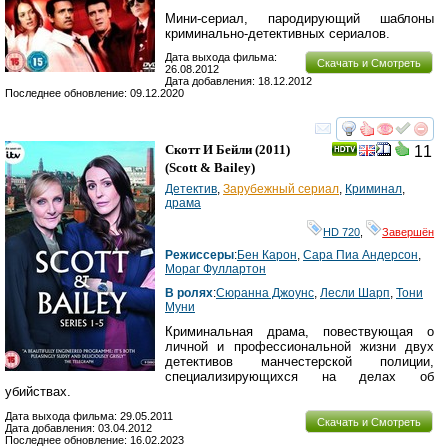
Мини-сериал, пародирующий шаблоны
криминально-детективных сериалов.
Дата выхода фильма:
Скачать и Смотреть
26.08.2012
Дата добавления: 18.12.2012
Последнее обновление: 09.12.2020
смотреть
инте
Скотт И Бейли
(2011)
11
(
Scott & Bailey
)
Детектив
,
Зарубежный сериал
,
Криминал
,
драма
HD 720
,
Завершён
Режиссеры
:
Бен Карон
,
Сара Пиа Андерсон
,
Мораг Фуллартон
В ролях
:
Сюранна Джоунс
,
Лесли Шарп
,
Тони
Муни
Криминальная драма, повествующая о
личной и профессиональной жизни двух
детективов манчестерской полиции,
специализирующихся на делах об
убийствах.
Дата выхода фильма: 29.05.2011
Скачать и Смотреть
Дата добавления: 03.04.2012
Последнее обновление: 16.02.2023