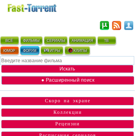
ВСЁ
ФИЛЬМЫ
СЕРИАЛЫ
АНИМАЦИЯ
ТВ
ЮМОР
ФОРУМ
ИГРЫ
КЛИПЫ
● Расширенный поиск
Скоро на экране
Коллекции
Рецензии
Расписание сериалов