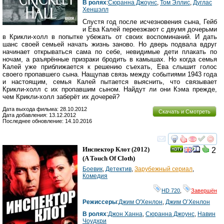
В ролях
:
Сюранна Джоунс
,
Том Эллис
,
Дуглас
Хеншэлл
Спустя год после исчезновения сына, Гейб
и Ева Калей переезжают с двумя дочерьми
в Крикли-холл в попытке убежать от своих воспоминаний. И дать
шанс своей семьей начать жизнь заново. Но дверь подвала вдруг
начинает открываться сама по себе, невидимые дети плакать по
ночам, а раъярённые призраки бродить в камышах. Но когда семья
Калей уже приближается к решению съехать, Ева слышит голос
своего пропавшего сына. Нащупав связь между событиями 1943 года
и настоящим, семья Калей пытается выяснить, что связывает
Крикли-холл с их пропавшим сыном. Найдут ли они Кэма прежде,
чем Крикли-холл заберёт их дочерей?
Дата выхода фильма: 28.10.2012
Скачать и Смотреть
Дата добавления: 13.12.2012
Последнее обновление: 14.10.2016
смотреть
инте
Инспектор Клот
(2012)
2
(
A Touch Of Cloth
)
Боевик
,
Детектив
,
Зарубежный сериал
,
Комедия
HD 720
,
Завершён
Режиссеры
:
Джим О'Хенлон
,
Джим О’Хенлон
В ролях
:
Джон Ханна
,
Сюранна Джоунс
,
Навин
Чоудхри