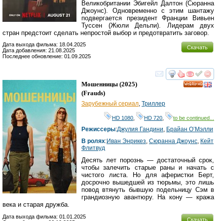
Великобритании Эбигейл Далтон (Сюранна
Джоунс). Одновременно с этим шантажу
подвергается президент Франции Вивьен
Туссен (Жюли Дельпи). Лидерам двух
стран предстоит сделать непростой выбор и предотвратить заговор.
Дата выхода фильма: 18.04.2025
Скачать
Дата добавления: 21.08.2025
Последнее обновление: 01.09.2025
смотреть
инте
Мошенницы
(2025)
HD
(
Frauds
)
Зарубежный сериал
,
Триллер
HD 1080
,
HD 720
,
to be continued...
Режиссеры
:
Джулия Гандини
,
Брайан О’Мэлли
В ролях
:
Иван Энрикез
,
Сюранна Джоунс
,
Кейт
Флитвуд
Десять лет порознь — достаточный срок,
чтобы залечить старые раны и начать с
чистого листа. Но для аферистки Берт,
досрочно вышедшей из тюрьмы, это лишь
повод втянуть бывшую подельницу Сэм в
грандиозную авантюру. На кону — кража
века и старая дружба.
Дата выхода фильма: 01.01.2025
Скачать