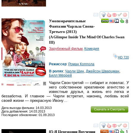
смотреть
инте
Умопомрачительные
8
Фантазии Чарльза Свона-
Третьего
(2013)
(
A Glimpse Inside The Mind Of Charles Swan
III
)
Зарубежный фильм
,
Комедия
HD 720
Режиссер
:
Роман Коппола
В ролях
:
Чарли Шин
,
Джейсон Шварцман
,
Билл Мёррей
Чарли Свон-третий — сибарит и ловелас. У
него собственное креативное агентство и
известные друзья, а жизнь его легка и
беззаботна. И главное — Чарли встретил, наконец, любовь всей
своей жизни — прекрасную Ивону…
Дата выхода фильма: 14.03.2013
Скачать и Смотреть
Дата добавления: 14.03.2013
Последнее обновление: 01.09.2013
смотреть
инте
85-Я Церемония Вручения
1