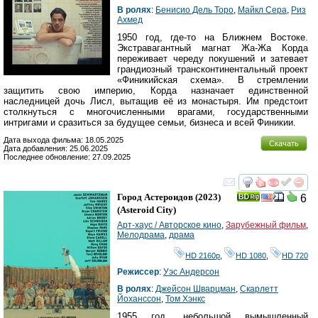
В ролях
:
Бенисио Дель Торо
,
Майкл Сера
,
Риз
Ахмед
1950 год, где-то на Ближнем Востоке.
Экстравагантный магнат Жа-Жа Корда
переживает череду покушений и затевает
грандиозный трансконтинентальный проект
«Финикийская схема». В стремлении
защитить свою империю, Корда назначает единственной
наследницей дочь Лисл, вытащив её из монастыря. Им предстоит
столкнуться с многочисленными врагами, государственными
интригами и сразиться за будущее семьи, бизнеса и всей Финикии.
Дата выхода фильма: 18.05.2025
Скачать
Дата добавления: 25.06.2025
Последнее обновление: 27.09.2025
смотреть
инте
Город Астероидов
(2023)
6
(
Asteroid City
)
Арт-хаус / Авторское кино
,
Зарубежный фильм
,
Мелодрама
,
драма
HD 2160р
,
HD 1080
,
HD 720
Режиссер
:
Уэс Андерсон
В ролях
:
Джейсон Шварцман
,
Скарлетт
Йоханссон
,
Том Хэнкс
1955 год, небольшой вымышленный