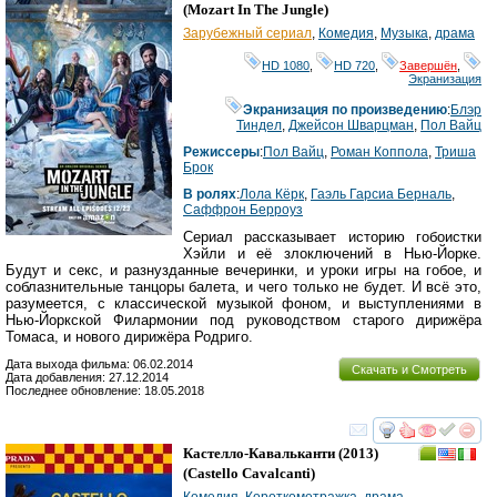
(
Mozart In The Jungle
)
Зарубежный сериал
,
Комедия
,
Музыка
,
драма
HD 1080
,
HD 720
,
Завершён
,
Экранизация
Экранизация по произведению
:
Блэр
Тиндел
,
Джейсон Шварцман
,
Пол Вайц
Режиссеры
:
Пол Вайц
,
Роман Коппола
,
Триша
Брок
В ролях
:
Лола Кёрк
,
Гаэль Гарсиа Берналь
,
Саффрон Берроуз
Сериал рассказывает историю гобоистки
Хэйли и её злоключений в Нью-Йорке.
Будут и секс, и разнузданные вечеринки, и уроки игры на гобое, и
соблазнительные танцоры балета, и чего только не будет. И всё это,
разумеется, с классической музыкой фоном, и выступлениями в
Нью-Йоркской Филармонии под руководством старого дирижёра
Томаса, и нового дирижёра Родриго.
Дата выхода фильма: 06.02.2014
Скачать и Смотреть
Дата добавления: 27.12.2014
Последнее обновление: 18.05.2018
смотреть
инте
Кастелло-Кавальканти
(2013)
(
Castello Cavalcanti
)
Комедия
,
Короткометражка
,
драма