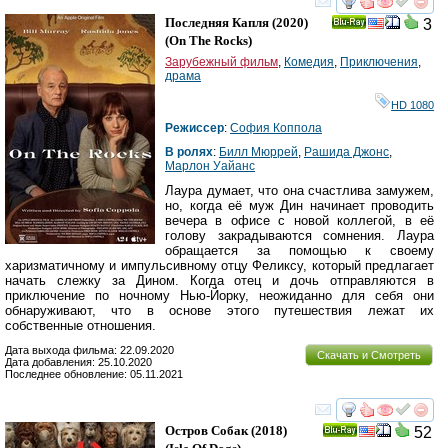
смотреть
инте
Последняя Капля
(2020)
3
Ray
(
On The Rocks
)
Зарубежный фильм
,
Комедия
,
Приключения
,
драма
HD 1080
Режиссер
:
София Коппола
В ролях
:
Билл Мюррей
,
Рашида Джонс
,
Марлон Уайанс
Лаура думает, что она счастлива замужем,
но, когда её муж Дин начинает проводить
вечера в офисе с новой коллегой, в её
голову закрадываются сомнения. Лаура
обращается за помощью к своему
харизматичному и импульсивному отцу Феликсу, который предлагает
начать слежку за Дином. Когда отец и дочь отправляются в
приключение по ночному Нью-Йорку, неожиданно для себя они
обнаруживают, что в основе этого путешествия лежат их
собственные отношения.
Дата выхода фильма: 22.09.2020
Скачать и Смотреть
Дата добавления: 25.10.2020
Последнее обновление: 05.11.2021
смотреть
инте
Остров Собак
(2018)
52
Ray