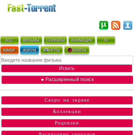
ВСЁ
ФИЛЬМЫ
СЕРИАЛЫ
АНИМАЦИЯ
ТВ
ЮМОР
ФОРУМ
ИГРЫ
КЛИПЫ
● Расширенный поиск
Скоро на экране
Коллекции
Рецензии
Расписание сериалов