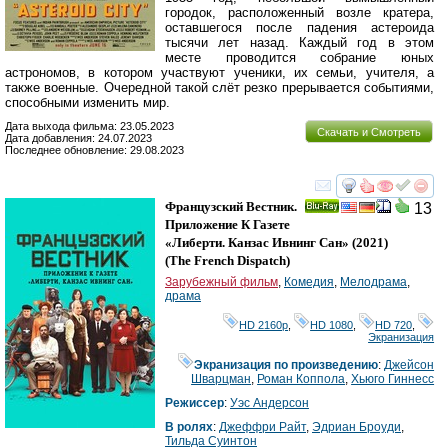
городок, расположенный возле кратера,
оставшегося после падения астероида
тысячи лет назад. Каждый год в этом
месте проводится собрание юных
астрономов, в котором участвуют ученики, их семьи, учителя, а
также военные. Очередной такой слёт резко прерывается событиями,
способными изменить мир.
Дата выхода фильма: 23.05.2023
Скачать и Смотреть
Дата добавления: 24.07.2023
Последнее обновление: 29.08.2023
смотреть
инте
Французский Вестник.
13
Ray
Приложение К Газете
«Либерти. Канзас Ивнинг Сан»
(2021)
(
The French Dispatch
)
Зарубежный фильм
,
Комедия
,
Мелодрама
,
драма
HD 2160р
,
HD 1080
,
HD 720
,
Экранизация
Экранизация по произведению
:
Джейсон
Шварцман
,
Роман Коппола
,
Хьюго Гиннесс
Режиссер
:
Уэс Андерсон
В ролях
:
Джеффри Райт
,
Эдриан Броуди
,
Тильда Суинтон