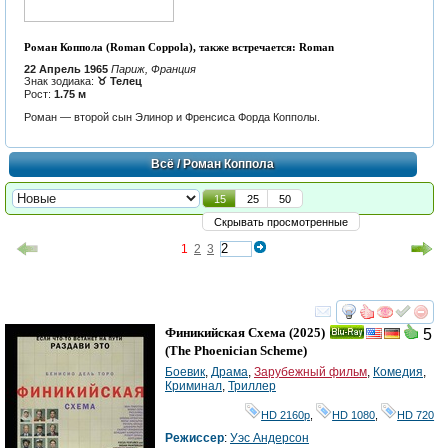
Роман Коппола (Roman Coppola), также встречается: Roman
22 Апрель 1965
Париж, Франция
Знак зодиака:
♉ Телец
Рост:
1.75 м
Роман — второй сын
Элинор
и
Френсиса Форда Копполы
.
Всё
/ Роман Коппола
15
25
50
Скрывать просмотренные
1
2
3
смотреть
инте
Финикийская Схема
(2025)
5
Ray
(
The Phoenician Scheme
)
Боевик
,
Драма
,
Зарубежный фильм
,
Комедия
,
Криминал
,
Триллер
HD 2160р
,
HD 1080
,
HD 720
Режиссер
:
Уэс Андерсон