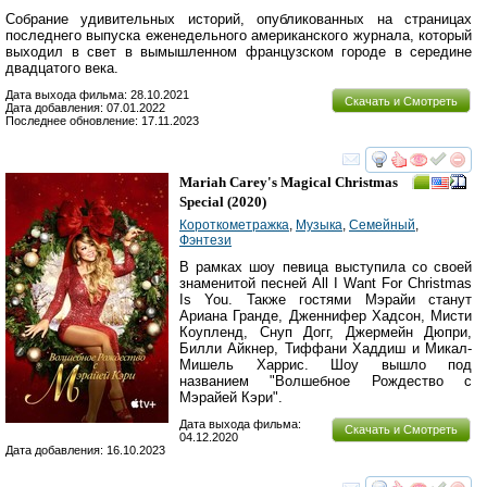
Собрание удивительных историй, опубликованных на страницах
последнего выпуска еженедельного американского журнала, который
выходил в свет в вымышленном французском городе в середине
двадцатого века.
Дата выхода фильма: 28.10.2021
Скачать и Смотреть
Дата добавления: 07.01.2022
Последнее обновление: 17.11.2023
смотреть
инте
Mariah Carey's Magical Christmas
Special
(2020)
Короткометражка
,
Музыка
,
Семейный
,
Фэнтези
В рамках шоу певица выступила со своей
знаменитой песней All I Want For Christmas
Is You. Также гостями Мэрайи станут
Ариана Гранде, Дженнифер Хадсон, Мисти
Коупленд, Снуп Догг, Джермейн Дюпри,
Билли Айкнер, Тиффани Хаддиш и Микал-
Мишель Харрис. Шоу вышло под
названием "Волшебное Рождество с
Мэрайей Кэри".
Дата выхода фильма:
Скачать и Смотреть
04.12.2020
Дата добавления: 16.10.2023