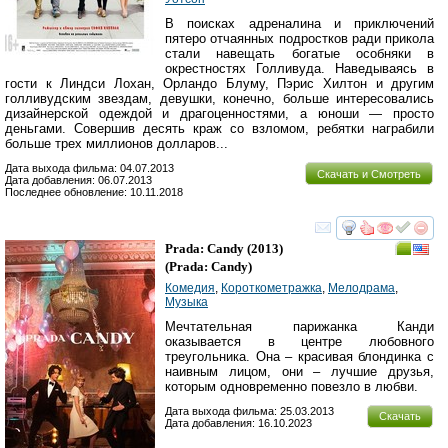
В поисках адреналина и приключений
пятеро отчаянных подростков ради прикола
стали навещать богатые особняки в
окрестностях Голливуда. Наведываясь в
гости к Линдси Лохан, Орландо Блуму, Пэрис Хилтон и другим
голливудским звездам, девушки, конечно, больше интересовались
дизайнерской одеждой и драгоценностями, а юноши — просто
деньгами. Совершив десять краж со взломом, ребятки награбили
больше трех миллионов долларов...
Дата выхода фильма: 04.07.2013
Скачать и Смотреть
Дата добавления: 06.07.2013
Последнее обновление: 10.11.2018
смотреть
инте
Prada: Candy
(2013)
(
Prada: Candy
)
Комедия
,
Короткометражка
,
Мелодрама
,
Музыка
Мечтательная парижанка Канди
оказывается в центре любовного
треугольника. Она – красивая блондинка с
наивным лицом, они – лучшие друзья,
которым одновременно повезло в любви.
Дата выхода фильма: 25.03.2013
Скачать
Дата добавления: 16.10.2023