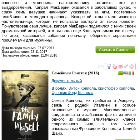
раненого и уговорила настоятельницу оставить его до
выздоровления. Капрал МакБерни оказался в заботливых руках, и
сразу семь девушек начинают ухаживать за ним, постепенно
влюбляясь в молодого красавца. Вскоре об этом стало известно
настоятельнице, которая не испытала восторга от такой новости.
Почувствовав себя лучше, капрал МакБерни поделился с ними своей
драматичной историей, что вызвало еще большую симпатию к нему.
Но игра, казавшаяся забавной поначалу, обернется серьезными
проблемами для мужчины.
Дата выхода фильма: 27.07.2017
Скачать и Смотреть
Дата добавления: 23.11.2017
Последнее обновление: 11.04.2018
смотреть
инте
Семейный Свисток
(2016)
Документальный
В ролях
:
Энтон Коппола
,
Кристофер Коппола
,
Френсис Форд Коппола
Семья Коппола, их прибытие в Америку,
связь с родной Италией и особое
отношение к музыке. Многочисленные
свидетельства и забавные факты из жизни
одного из самых влиятельных кланов
современного кино, в том числе
рассказанные Френсисом Коппола и Талией
Шайр.