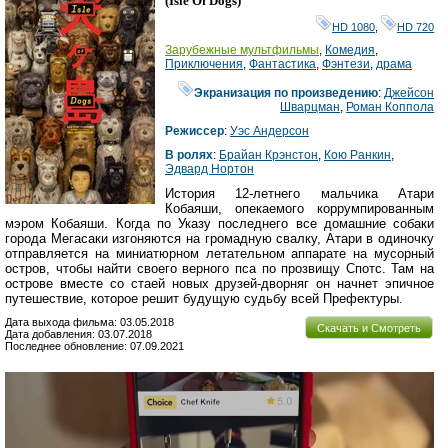
(
Isle Of Dogs
)
HD 1080
,
HD 720
Зарубежные мультфильмы
,
Комедия
,
Приключения
,
Фантастика
,
Фэнтези
,
драма
Экранизация по произведению
:
Джейсон
Шварцман
,
Роман Коппола
Режиссер
:
Уэс Андерсон
В ролях
:
Брайан Крэнстон
,
Кою Ранкин
,
Эдвард Нортон
История 12-летнего мальчика Атари
Кобаяши, опекаемого коррумпированным
мэром Кобаяши. Когда по Указу последнего все домашние собаки
города Мегасаки изгоняются на громадную свалку, Атари в одиночку
отправляется на миниатюрном летательном аппарате на мусорный
остров, чтобы найти своего верного пса по прозвищу Спотс. Там на
острове вместе со стаей новых друзей-дворняг он начнет эпичное
путешествие, которое решит будущую судьбу всей Префектуры.
Дата выхода фильма: 03.05.2018
Скачать и Смотреть
Дата добавления: 03.07.2018
Последнее обновление: 07.09.2021