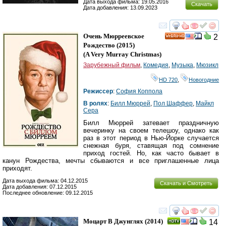
Дата выхода фильма: 19.05.2016
Скачать
Дата добавления: 13.09.2023
смотреть
инте
Очень Мюрреевское
2
HD
Рождество
(2015)
(
A Very Murray Christmas
)
Зарубежный фильм
,
Комедия
,
Музыка
,
Мюзикл
HD 720
,
Новогодние
Режиссер
:
София Коппола
В ролях
:
Билл Мюррей
,
Пол Шаффер
,
Майкл
Сера
Билл Мюррей затевает праздничную
вечеринку на своем телешоу, однако как
раз в этот период в Нью-Йорке случается
снежная буря, ставящая под сомнение
приход гостей. Но, как часто бывает в
канун Рождества, мечты сбываются и все приглашенные лица
приходят.
Дата выхода фильма: 04.12.2015
Скачать и Смотреть
Дата добавления: 07.12.2015
Последнее обновление: 09.12.2015
смотреть
инте
Моцарт В Джунглях
(2014)
14