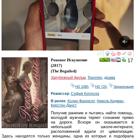
смотреть
инте
Роковое Искушение
17
Ray
(2017)
(
The Beguiled
)
Зарубежный фильм
,
Триллер
,
драма
HD 1080
,
HD 720
,
Экранизация
Режиссер
:
София Коппола
В ролях
:
Колин Фаррелл
,
Николь Кидман
,
Кирстен Данст
Получив ранение и пытаясь найти помощь,
молодой мужчина теряет сознание прямо
на дороге. Вскоре он оказывается в
небольшой школе-интернате,
расположенной вдали от цивилизации.
Здесь находятся только женщины, одна из которых и подобрала