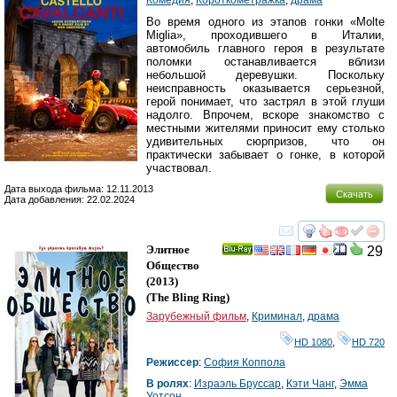
Во время одного из этапов гонки «Molte
Miglia», проходившего в Италии,
автомобиль главного героя в результате
поломки останавливается вблизи
небольшой деревушки. Поскольку
неисправность оказывается серьезной,
герой понимает, что застрял в этой глуши
надолго. Впрочем, вскоре знакомство с
местными жителями приносит ему столько
удивительных сюрпризов, что он
практически забывает о гонке, в которой
участвовал.
Дата выхода фильма: 12.11.2013
Скачать
Дата добавления: 22.02.2024
смотреть
инте
Элитное
29
Ray
Общество
(2013)
(
The Bling Ring
)
Зарубежный фильм
,
Криминал
,
драма
HD 1080
,
HD 720
Режиссер
:
София Коппола
В ролях
:
Израэль Бруссар
,
Кэти Чанг
,
Эмма
Уотсон