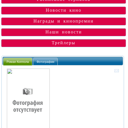
Новости кино
Награды и кинопремии
Наши новости
Трейлеры
Роман Коппола
Фотографии