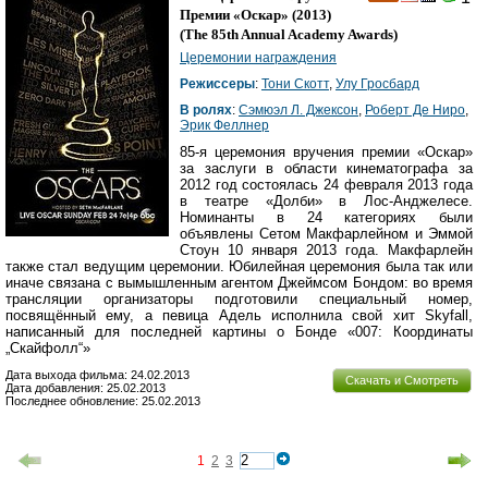
Премии «Оскар»
(2013)
(
The 85th Annual Academy Awards
)
Церемонии награждения
Режиссеры
:
Тони Скотт
,
Улу Гросбард
В ролях
:
Сэмюэл Л. Джексон
,
Роберт Де Ниро
,
Эрик Феллнер
85-я церемония вручения премии «Оскар»
за заслуги в области кинематографа за
2012 год состоялась 24 февраля 2013 года
в театре «Долби» в Лос-Анджелесе.
Номинанты в 24 категориях были
объявлены Сетом Макфарлейном и Эммой
Стоун 10 января 2013 года. Макфарлейн
также стал ведущим церемонии. Юбилейная церемония была так или
иначе связана с вымышленным агентом Джеймсом Бондом: во время
трансляции организаторы подготовили специальный номер,
посвящённый ему, а певица Адель исполнила свой хит Skyfall,
написанный для последней картины о Бонде «007: Координаты
„Скайфолл“»
Дата выхода фильма: 24.02.2013
Скачать и Смотреть
Дата добавления: 25.02.2013
Последнее обновление: 25.02.2013
1
2
3