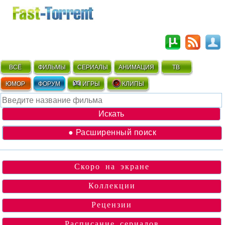
ВСЁ
ФИЛЬМЫ
СЕРИАЛЫ
АНИМАЦИЯ
ТВ
ЮМОР
ФОРУМ
ИГРЫ
КЛИПЫ
● Расширенный поиск
Скоро на экране
Коллекции
Рецензии
Расписание сериалов