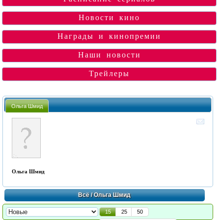
Новости кино
Награды и кинопремии
Наши новости
Трейлеры
Ольга Шмид
Ольга Шмид
Всё
/ Ольга Шмид
15
25
50