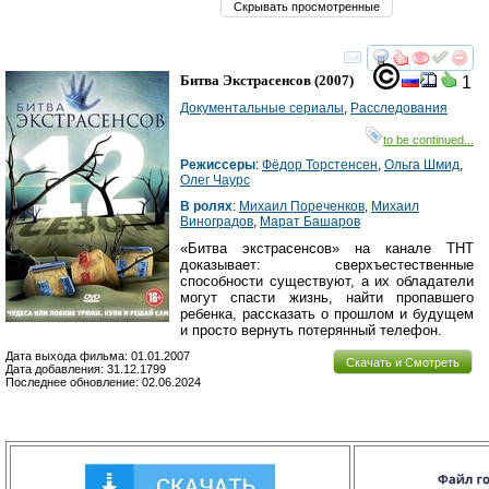
Скрывать просмотренные
смотреть
инте
Битва Экстрасенсов
(2007)
1
Документальные сериалы
,
Расследования
на
to be continued...
фильм
Режиссеры
:
Фёдор Торстенсен
,
Ольга Шмид
,
недоступны
Олег Чаурс
В ролях
:
Михаил Пореченков
,
Михаил
для
Виноградов
,
Марат Башаров
вашего
«Битва экстрасенсов» на канале ТНТ
доказывает: сверхъестественные
региона
способности существуют, а их обладатели
могут спасти жизнь, найти пропавшего
ребенка, рассказать о прошлом и будущем
и просто вернуть потерянный телефон.
Дата выхода фильма: 01.01.2007
Скачать и Смотреть
Дата добавления: 31.12.1799
Последнее обновление: 02.06.2024