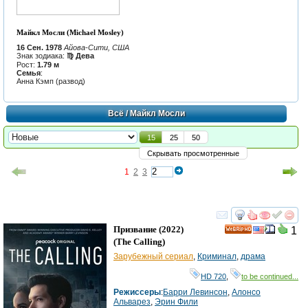
Майкл Мосли (Michael Mosley)
16 Сен. 1978
Айова-Сити, США
Знак зодиака:
♍ Дева
Рост:
1.79 м
Семья
:
Анна Кэмп (развод)
Всё
/ Майкл Мосли
15
25
50
Скрывать просмотренные
1
2
3
смотреть
инте
Призвание
(2022)
1
HD
(
The Calling
)
Зарубежный сериал
,
Криминал
,
драма
HD 720
,
to be continued...
Режиссеры
:
Барри Левинсон
,
Алонсо
Альварез
,
Эрин Фили