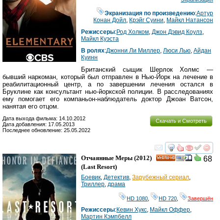
Экранизация по произведению
:
Артур
Конан Дойл
,
Крэйг Суини
,
Майкл Натансон
Режиссеры
:
Род Холком
,
Джон Дэвид Коулз
,
Майкл Куэста
В ролях
:
Джонни Ли Миллер
,
Люси Лью
,
Айдан
Куинн
Британский сыщик Шерлок Холмс —
бывший наркоман, который был отправлен в Нью-Йорк на лечение в
реабилитационный центр, а по завершении лечения остался в
Бруклине как консультант нью-йоркской полиции. В расследованиях
ему помогает его компаньон-наблюдатель доктор Джоан Ватсон,
нанятая его отцом.
Дата выхода фильма: 14.10.2012
Скачать и Смотреть
Дата добавления: 17.05.2013
Последнее обновление: 25.05.2022
смотреть
инте
Отчаянные Меры
(2012)
68
HD
(
Last Resort
)
Боевик
,
Детектив
,
Зарубежный сериал
,
Триллер
,
драма
HD 1080
,
HD 720
,
Завершён
Режиссеры
:
Кевин Хукс
,
Майкл Оффер
,
Мартин Кэмпбелл