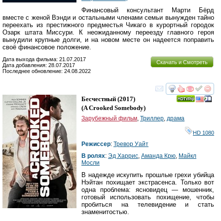
Финансовый консультант Марти Бёрд
вместе с женой Вэнди и остальными членами семьи вынужден тайно
переехать из престижного предместья Чикаго в курортный городок
Озарк штата Миссури. К неожиданному переезду главного героя
вынудили крупные долги, и на новом месте он надеется поправить
своё финансовое положение.
Дата выхода фильма: 21.07.2017
Скачать и Смотреть
Дата добавления: 28.07.2017
Последнее обновление: 24.08.2022
смотреть
инте
Бесчестный
(2017)
(
A Crooked Somebody
)
Зарубежный фильм
,
Триллер
,
драма
HD 1080
Режиссер
:
Тревор Уайт
В ролях
:
Эд Харрис
,
Аманда Крю
,
Майкл
Мосли
В надежде искупить прошлые грехи убийца
Нэйтан похищает экстрасенса. Только вот
одна проблема: ясновидец — мошенник,
готовый использовать похищение, чтобы
пробиться на телевидение и стать
знаменитостью.