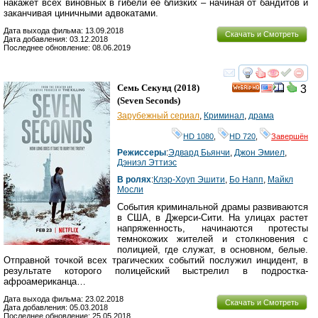
накажет всех виновных в гибели ее близких – начиная от бандитов и
заканчивая циничными адвокатами.
Дата выхода фильма: 13.09.2018
Скачать и Смотреть
Дата добавления: 03.12.2018
Последнее обновление: 08.06.2019
смотреть
инте
Семь Секунд
(2018)
3
HD
(
Seven Seconds
)
Зарубежный сериал
,
Криминал
,
драма
HD 1080
,
HD 720
,
Завершён
Режиссеры
:
Эдвард Бьянчи
,
Джон Эмиел
,
Дэниэл Эттиэс
В ролях
:
Клэр-Хоуп Эшити
,
Бо Напп
,
Майкл
Мосли
События криминальной драмы развиваются
в США, в Джерси-Сити. На улицах растет
напряженность, начинаются протесты
темнокожих жителей и столкновения с
полицией, где служат, в основном, белые.
Отправной точкой всех трагических событий послужил инцидент, в
результате которого полицейский выстрелил в подростка-
афроамериканца…
Дата выхода фильма: 23.02.2018
Скачать и Смотреть
Дата добавления: 05.03.2018
Последнее обновление: 25.05.2018