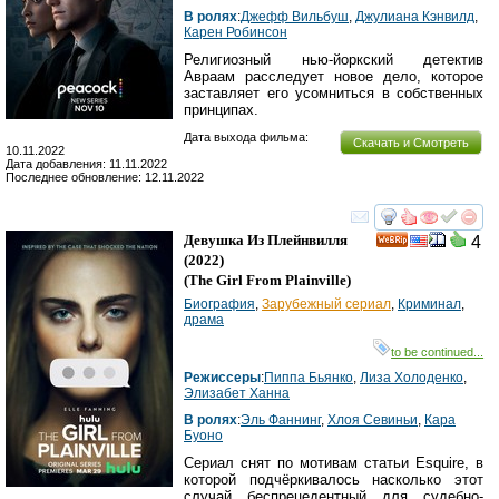
В ролях
:
Джефф Вильбуш
,
Джулиана Кэнвилд
,
Карен Робинсон
Религиозный нью-йоркский детектив
Авраам расследует новое дело, которое
заставляет его усомниться в собственных
принципах.
Дата выхода фильма:
Скачать и Смотреть
10.11.2022
Дата добавления: 11.11.2022
Последнее обновление: 12.11.2022
смотреть
инте
Девушка Из Плейнвилля
4
(2022)
(
The Girl From Plainville
)
Биография
,
Зарубежный сериал
,
Криминал
,
драма
to be continued...
Режиссеры
:
Пиппа Бьянко
,
Лиза Холоденко
,
Элизабет Ханна
В ролях
:
Эль Фаннинг
,
Хлоя Севиньи
,
Кара
Буоно
Сериал снят по мотивам статьи Esquire, в
которой подчёркивалось насколько этот
случай беспрецедентный для судебно-