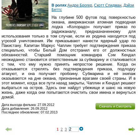
В ролях
:
Андре Брогер
,
Скотт Спидман
,
Дэйзи
Беттс
На глубине 500 футов под поверхностью
океана, американская атомная подводная
лодка «Колорадо» получает приказ по
радиоканалу, предназначенному для
использования только в том случае, если их родина находится под
угрозой уничтожения. Им приказывают нанести ядерный удар по
Пакистану. Капитан Маркус Чаплин требует подтверждения приказа
специально, чтобы Белый Дом отстранил его от должностных
обязанностей. Старший помощник командира Сэм Кендал
неожиданно становится ответственным за субмарину и сталкивается
с тем, что ему нужно принять непростое решение. Когда он
отказывается стрелять без подтверждения приказа, подлодку
атакуют, и она получает пробоину. Субмарина и её экипаж
оказываются на дне океана, признанные врагами своей страны. И в
этот момент, когда все пути назад закрыты, Чаплин и Кендал решают
выбраться на остров. Здесь они найдут убежище и шанс на новую
жизнь, даже когда они попытаются очистить свои имена и вернуться
домой.
Дата выхода фильма: 27.09.2012
Скачать и Смотреть
Дата добавления: 26.09.2012
Последнее обновление: 07.02.2013
1
2
3