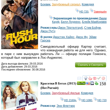
Боевик
,
Зарубежный сериал
,
Комедия
HD 720
,
Завершён
Экранизация по произведению
:
Джим
Кауф
,
Билл Лоуренс
,
Блейк МакКормик
Режиссеры
:
Джон Тёртелтауб
,
Стив Бойум
,
Джон Путч
В ролях
:
Джастин Хайрс
,
Джон Фу
,
Эйми
Гарсиа
Самодовольный офицер Картер считает,
что командная работа не для него. Однако,
в паре с ним вынужден работать Ли — офицер полиции Гонконга,
который был направлен в Лос-Анджелес.
Дата выхода фильма: 29.03.2016
Скачать и Смотреть
Дата добавления: 29.03.2016
Последнее обновление: 30.08.2016
смотреть
инте
Красотки В Бегах
(2015)
158
Ray
(
Hot Pursuit
)
Боевик
,
Зарубежный фильм
,
Комедия
HD 2160р
,
HD 1080
,
HD 720
Режиссер
:
Энн Флетчер