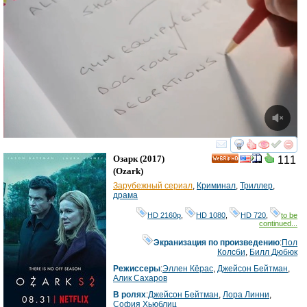
смотреть
инте
Озарк
(2017)
111
HD
(
Ozark
)
Зарубежный сериал
,
Криминал
,
Триллер
,
драма
HD 2160р
,
HD 1080
,
HD 720
,
to be
continued...
Экранизация по произведению
:
Пол
Колсби
,
Билл Дюбюк
Режиссеры
:
Эллен Кёрас
,
Джейсон Бейтман
,
Алик Сахаров
В ролях
:
Джейсон Бейтман
,
Лора Линни
,
София Хьюблиц