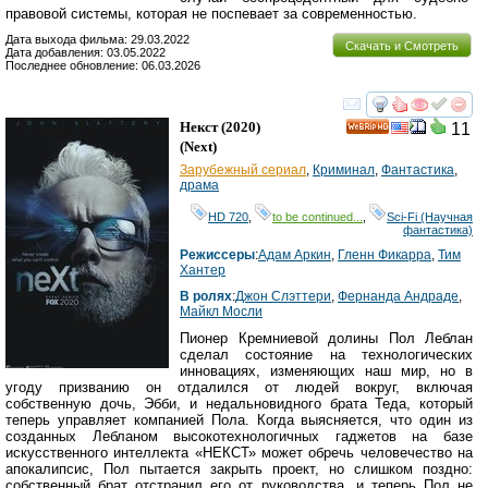
правовой системы, которая не поспевает за современностью.
Дата выхода фильма: 29.03.2022
Скачать и Смотреть
Дата добавления: 03.05.2022
Последнее обновление: 06.03.2026
смотреть
инте
Некст
(2020)
11
HD
(
Next
)
Зарубежный сериал
,
Криминал
,
Фантастика
,
драма
HD 720
,
to be continued...
,
Sci-Fi (Научная
фантастика)
Режиссеры
:
Адам Аркин
,
Гленн Фикарра
,
Тим
Хантер
В ролях
:
Джон Слэттери
,
Фернанда Андраде
,
Майкл Мосли
Пионер Кремниевой долины Пол Леблан
сделал состояние на технологических
инновациях, изменяющих наш мир, но в
угоду призванию он отдалился от людей вокруг, включая
собственную дочь, Эбби, и недальновидного брата Теда, который
теперь управляет компанией Пола. Когда выясняется, что один из
созданных Лебланом высокотехнологичных гаджетов на базе
искусственного интеллекта «НЕКСТ» может обречь человечество на
апокалипсис, Пол пытается закрыть проект, но слишком поздно:
собственный брат отстранил его от руководства, и теперь Пол не