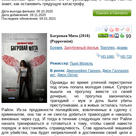
знает, как остановить грядущую катастрофу.
Дата выхода фильма: 06.10.2020
Скачать и Смотреть
Дата добавления: 28.11.2020
Последнее обновление: 04.01.2021
смотреть
инте
Багровая Мята
(2018)
99
Ray
(
Peppermint
)
Боевик
,
Зарубежный фильм
,
Триллер
,
драма
HD 1080
,
HD 720
Режиссер
:
Пьер Морель
В ролях
:
Дженнифер Гарнер
,
Джон Галлахер
мл.
,
Джон Ортис
Однажды во время уличной перестрелки
под огонь попала молодая семья. Супруги
вышли на прогулку вместе со своей
дочерью, но прогулка закончилась
трагедией – муж и дочь были убиты
преступниками, а в живых осталась только
Райли. Из-за продажности полицейских, вовлеченных в сделку с
криминалом, она так и не смогла добиться правосудия и наказать
виновных через суд. И тогда в течение следующих пяти лет Райли
начала тренироваться и готовиться к тому, чтобы самой навести
порядок и восстановить справедливость. Став идеальной машиной
для убийства, она будет непреклонной в достижении своей цели и