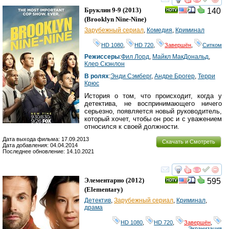
смотреть
инте
Бруклин 9-9
(2013)
140
(
Brooklyn Nine-Nine
)
Зарубежный сериал
,
Комедия
,
Криминал
HD 1080
,
HD 720
,
Завершён
,
Ситком
Режиссеры
:
Фил Лорд
,
Майкл МакДональд
,
Клер Скэнлон
В ролях
:
Энди Сэмберг
,
Андре Брогер
,
Терри
Крюс
История о том, что происходит, когда у
детектива, не воспринимающего ничего
серьезно, появляется новый руководитель,
который хочет, чтобы он рос и с уважением
относился к своей должности.
Дата выхода фильма: 17.09.2013
Скачать и Смотреть
Дата добавления: 04.04.2014
Последнее обновление: 14.10.2021
смотреть
инте
Элементарно
(2012)
595
(
Elementary
)
Детектив
,
Зарубежный сериал
,
Криминал
,
драма
HD 1080
,
HD 720
,
Завершён
,
Экранизация