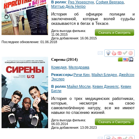
В ролях
:
Риз Уизерспун
,
София Вергара
,
Мэттью Дель Негро
История об офицере полиции и
заключенной, которые волей судьбы
оказываются в бегах в Техасе.
Дата выхода фильма:
Скачать и Смотреть
11.06.2015
Дата добавления: 16.06.2015
Последнее обновление: 01.06.2018
смотреть
инте
Сирены
(2014)
Комедия
,
Мелодрама
Режиссеры
:
Ричи Кин
,
Майкл Блиден
,
Джейсон
Энслер
В ролях
:
Майкл Мосли
,
Кевин Дэниелс
,
Кевин
Бигли
История о трех медицинских работниках,
которые, несмотря на свою
самовлюблённую натуру, все же имеют
навыки по спасению жизней.
Дата выхода фильма:
Скачать и Смотреть
06.03.2014
Дата добавления: 13.09.2023