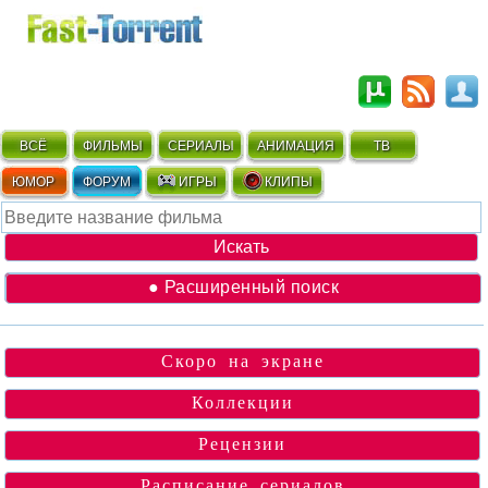
ВСЁ
ФИЛЬМЫ
СЕРИАЛЫ
АНИМАЦИЯ
ТВ
ЮМОР
ФОРУМ
ИГРЫ
КЛИПЫ
● Расширенный поиск
Скоро на экране
Коллекции
Рецензии
Расписание сериалов