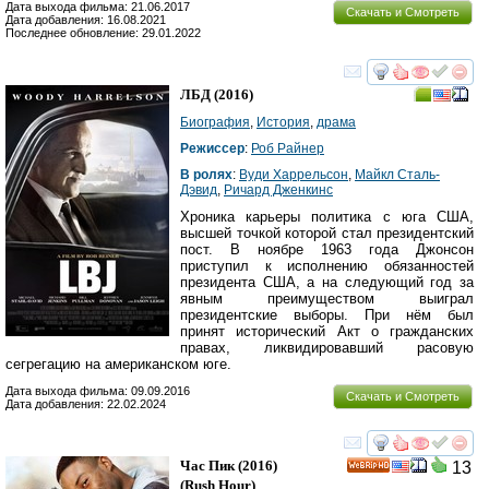
Дата выхода фильма: 21.06.2017
Скачать и Смотреть
Дата добавления: 16.08.2021
Последнее обновление: 29.01.2022
смотреть
инте
ЛБД
(2016)
Биография
,
История
,
драма
Режиссер
:
Роб Райнер
В ролях
:
Вуди Харрельсон
,
Майкл Сталь-
Дэвид
,
Ричард Дженкинс
Хроника карьеры политика с юга США,
высшей точкой которой стал президентский
пост. В ноябре 1963 года Джонсон
приступил к исполнению обязанностей
президента США, а на следующий год за
явным преимуществом выиграл
президентские выборы. При нём был
принят исторический Акт о гражданских
правах, ликвидировавший расовую
сегрегацию на американском юге.
Дата выхода фильма: 09.09.2016
Скачать и Смотреть
Дата добавления: 22.02.2024
смотреть
инте
Час Пик
(2016)
13
HD
(
Rush Hour
)