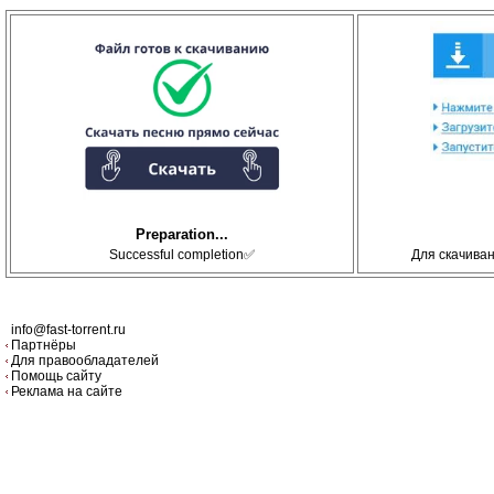
Preparation...
Successful completion✅
Для скачива
info@fast-torrent.ru
Партнёры
Для правообладателей
Помощь сайту
Реклама на сайте