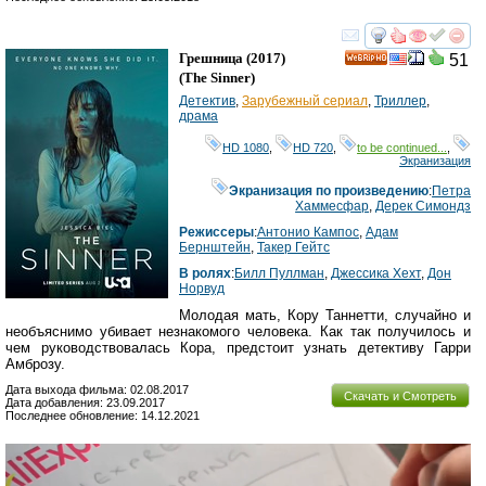
смотреть
инте
Грешница
(2017)
51
HD
(
The Sinner
)
Детектив
,
Зарубежный сериал
,
Триллер
,
драма
HD 1080
,
HD 720
,
to be continued...
,
Экранизация
Экранизация по произведению
:
Петра
Хаммесфар
,
Дерек Симондз
Режиссеры
:
Антонио Кампос
,
Адам
Бернштейн
,
Такер Гейтс
В ролях
:
Билл Пуллман
,
Джессика Хехт
,
Дон
Норвуд
Молодая мать, Кору Таннетти, случайно и
необъяснимо убивает незнакомого человека. Как так получилось и
чем руководствовалась Кора, предстоит узнать детективу Гарри
Амброзу.
Дата выхода фильма: 02.08.2017
Скачать и Смотреть
Дата добавления: 23.09.2017
Последнее обновление: 14.12.2021