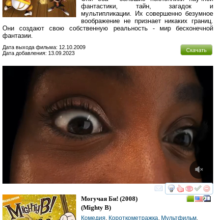
фантастики, тайн, загадок и
мультипликации. Их совершенно безумное
воображение не признает никаких границ.
Они создают свою собственную реальность - мир бесконечной
фантазии.
Дата выхода фильма: 12.10.2009
Скачать
Дата добавления: 13.09.2023
смотреть
инте
Могучая Би!
(2008)
(
Mighty B
)
Комедия
,
Короткометражка
,
Мультфильм
,