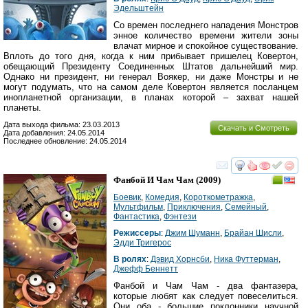
Эдельштейн
Со времен последнего нападения Монстров
энное количество времени жители зоны
влачат мирное и спокойное существование.
Вплоть до того дня, когда к ним прибывает пришелец Ковертон,
обещающий Президенту Соединенных Штатов дальнейший мир.
Однако ни президент, ни генерал Воякер, ни даже Монстры и не
могут подумать, что на самом деле Ковертон является посланцем
инопланетной организации, в планах которой – захват нашей
планеты.
Дата выхода фильма: 23.03.2013
Скачать и Смотреть
Дата добавления: 24.05.2014
Последнее обновление: 24.05.2014
смотреть
инте
Фанбой И Чам Чам
(2009)
Боевик
,
Комедия
,
Короткометражка
,
Мультфильм
,
Приключения
,
Семейный
,
Фантастика
,
Фэнтези
Режиссеры
:
Джим Шуманн
,
Брайан Шисли
,
Эдди Тригерос
В ролях
:
Дэвид Хорнсби
,
Ника Футтерман
,
Джефф Беннетт
Фанбой и Чам Чам - два фантазера,
которые любят как следует повеселиться.
Они оба - большие поклонники научной