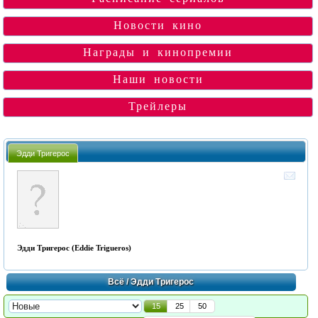
Новости кино
Награды и кинопремии
Наши новости
Трейлеры
Эдди Тригерос
Эдди Тригерос (Eddie Trigueros)
Всё
/ Эдди Тригерос
15
25
50