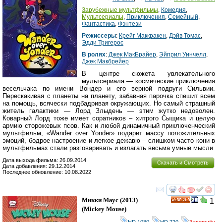
Зарубежные мультфильмы
,
Комедия
,
Мультсериалы
,
Приключения
,
Семейный
,
Фантастика
,
Фэнтези
Режиссеры
:
Крейг Маккракен
,
Дэйв Томас
,
Эдди Тригерос
В ролях
:
Джек МакБрайер
,
Эйприл Уинчелл
,
Джек Макбрейер
В центре сюжета увлекательного
мультсериала — космические приключения
весельчака по имени Вондер и его верной подруги Сильвии.
Перескакивая с планеты на планету, забавная парочка спешит всем
на помощь, всячески подбадривая окружающих. Но самый страшный
житель галактики — Лорд Злыдень — этим жутко недоволен.
Коварный Лорд тоже имеет соратников – хитрого Сыщика и целую
армию сторожевых псов. Как и любой динамичный приключенческий
мультфильм, «Wander over Yonder» подарит массу положительных
эмоций, бодрое настроение и легкое дежавю – слишком часто кони в
мультфильмах стали разговаривать и излагать весьма умные мысли
Дата выхода фильма: 26.09.2014
Скачать и Смотреть
Дата добавления: 29.12.2014
Последнее обновление: 10.08.2022
смотреть
инте
Микки Маус
(2013)
1
HD
(
Mickey Mouse
)
HD 1080
,
HD 720
,
Завершён