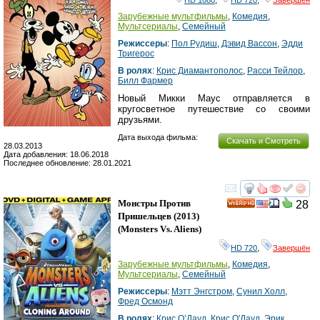
Зарубежные мультфильмы
,
Комедия
,
Мультсериалы
,
Семейный
Режиссеры
:
Пол Рудиш
,
Дэвид Вассон
,
Эдди
Тригерос
В ролях
:
Крис Диамантополос
,
Расси Тейлор
,
Билл Фармер
Новый Микки Маус отправляется в
кругосветное путешествие со своими
друзьями.
Дата выхода фильма:
Скачать и Смотреть
28.03.2013
Дата добавления: 18.06.2018
Последнее обновление: 28.01.2021
смотреть
инте
Монстры Против
28
HD
Пришельцев
(2013)
(
Monsters Vs. Aliens
)
HD 720
,
Завершён
Зарубежные мультфильмы
,
Комедия
,
Мультсериалы
,
Семейный
Режиссеры
:
Мэтт Энгстром
,
Сунил Холл
,
Фред Осмонд
В ролях
:
Крис О’Дауд
,
Крис О'Дауд
,
Эрик