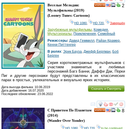
смотреть
инте
Веселые Мелодии:
2
HD
Мультфильмы
(2019)
(
Looney Tunes: Cartoons
)
HD 1080
,
HD 720
,
Завершён
Зарубежные мультфильмы
,
Комедия
,
Мультсериалы
,
Приключения
,
Семейный
Режиссеры
:
Давид Геммилл
,
Райан Крамер
,
Кенни Питтенгер
В ролях
:
Эрик Бауза
,
Джефф Бергман
,
Боб
Берген
Серия короткометражных мультфильмов с
участием знаменитых и любимых
персонажей.Багз Банни, Даффи Дак, Порки
Пиг и другие персонажи будут представлены в их классических
парах в простых, увлекательных и визуально ярких историях.
Дата выхода фильма: 10.06.2019
Скачать и Смотреть
Дата добавления: 16.07.2020
Последнее обновление: 23.06.2022
смотреть
инте
С Приветом По Планетам
8
HD
(2014)
(
Wander Over Yonder
)
HD 1080
,
HD 720
,
to be continued...