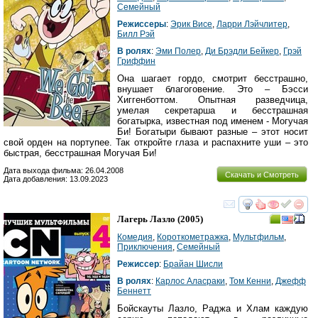
Семейный
Режиссеры
:
Эрик Висе
,
Ларри Лэйчлитер
,
Билл Рэй
В ролях
:
Эми Полер
,
Ди Брэдли Бейкер
,
Грэй
Гриффин
Она шагает гордо, смотрит бесстрашно,
внушает благоговение. Это – Бэсси
Хиггенботтом. Опытная разведчица,
умелая секретарша и бесстрашная
богатырка, известная под именем - Могучая
Би! Богатыри бывают разные – этот носит
свой орден на портупее. Так откройте глаза и распахните уши – это
быстрая, бесстрашная Могучая Би!
Дата выхода фильма: 26.04.2008
Скачать и Смотреть
Дата добавления: 13.09.2023
смотреть
инте
Лагерь Лазло
(2005)
Комедия
,
Короткометражка
,
Мультфильм
,
Приключения
,
Семейный
Режиссер
:
Брайан Шисли
В ролях
:
Карлос Аласраки
,
Том Кенни
,
Джефф
Беннетт
Бойскауты Лазло, Раджа и Хлам каждую