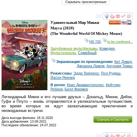
Скрывать просмотренные
смотреть
инте
Удивительный Мир Микки
HD
Мауса
(2020)
(
The Wonderful World Of Mickey Mouse
)
HD 720
,
to be continued...
Зарубежные мультфильмы
,
Комедия
,
Мультсериалы
,
Семейный
Экранизация по произведению
:
Кит Дэвид
,
Джоанна Ламли
,
Антония Томас
Режиссеры
:
Эдди Тригерос
,
Пол Рудиш
,
Йасон Реичер
В ролях
:
Крис Диамантополос
,
Кейтлин
Роброк
,
Билл Фармер
Легендарный Микки и его лучшие друзья – Дональд, Минни, Дейзи,
Гуфи и Плуто – вновь отправляются в увлекательные путешествия,
во время которых их ждут захватывающие приключения и
неожиданные встречи.
Дата выхода фильма: 18.11.2020
Скачать и Смотреть
Дата добавления: 13.09.2021
Последнее обновление: 24.07.2022