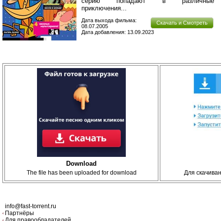
серию попадают в различные
приключения...
Дата выхода фильма:
Скачать и Смотреть
08.07.2005
Дата добавления: 13.09.2023
Download
The file has been uploaded for download
Для скачива
info@fast-torrent.ru
Партнёры
Для правообладателей