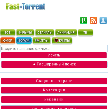
ВСЁ
ФИЛЬМЫ
СЕРИАЛЫ
АНИМАЦИЯ
ТВ
ЮМОР
ФОРУМ
ИГРЫ
КЛИПЫ
● Расширенный поиск
Скоро на экране
Коллекции
Рецензии
Расписание сериалов