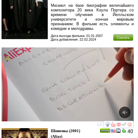
Мюзикл на базе биографии величайшего
композитора 20 века Коула Портера со
времени обучения в Йелльском
университете и кончая мировым
признанием. В фильме есть элементы и
комедии и мелодрамы.
Дата выхода фильма: 01.01.2007
Скачать
Дата добавления: 22.02.2024
смотреть
инте
Шпионка
(2001)
40
(
Alias
)