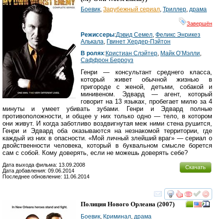
Боевик
,
Зарубежный сериал
,
Триллер
,
драма
Завершён
Режиссеры
:
Дэвид Семел
,
Феликс Энрикез
Алькала
,
Гвинет Хердер-Пэйтон
В ролях
:
Кристиан Слэйтер
,
Майк О’Мэлли
,
Саффрон Берроуз
Генри — консультант среднего класса,
который живет обычной жизнью в
пригороде с женой, детьми, собакой и
минивеном. Эдвард — агент, который
говорит на 13 языках, пробегает милю за 4
минуты и умеет убивать зубами. Генри и Эдвард полные
противоположности, и общее у них только одно — тело, в котором
они живут. И когда заботливо воздвигнутая меж ними стена рушится,
Генри и Эдвард оба оказываются на незнакомой территории, где
каждый из них в опасности. «Мой личный злейший враг» — сериал о
двойственности человека, который в буквальном смысле борется
сам с собой. Кому доверять, если не можешь доверять себе?
Дата выхода фильма: 13.09.2008
Скачать
Дата добавления: 09.06.2014
Последнее обновление: 11.06.2014
смотреть
инте
Полиция Нового Орлеана
(2007)
Боевик
,
Криминал
,
драма