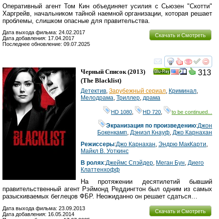
Оперативный агент Том Кин объединяет усилия с Сьюзен "Скотти"
Харгрейв, начальником тайной наемной организации, которая решает
проблемы, слишком опасные для правительства.
Дата выхода фильма: 24.02.2017
Скачать и Смотреть
Дата добавления: 17.04.2017
Последнее обновление: 09.07.2025
смотреть
инте
Черный Список
(2013)
313
Ray
(
The Blacklist
)
Детектив
,
Зарубежный сериал
,
Криминал
,
Мелодрама
,
Триллер
,
драма
HD 1080
,
HD 720
,
to be continued...
Экранизация по произведению
:
Джон
Бокенкамп
,
Дэниэл Кнауф
,
Джо Карнахан
Режиссеры
:
Джо Карнахан
,
Эндрю МакКарти
,
Майкл В. Уоткинс
В ролях
:
Джеймс Спэйдер
,
Меган Бун
,
Диего
Клаттенхофф
На протяжении десятилетий бывший
правительственный агент Рэймонд Реддингтон был одним из самых
разыскиваемых беглецов ФБР. Неожиданно он решает сдаться…
Дата выхода фильма: 23.09.2013
Скачать и Смотреть
Дата добавления: 16.05.2014