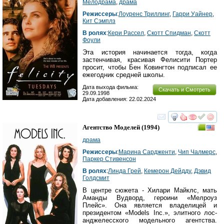
Мелодрама
,
драма
Режиссеры
:
Лоуренс Триллинг
,
Гарри Уайнер
,
Кит Сэмплз
В ролях
:
Кери Рассел
,
Скотт Спидман
,
Скотт
Фоули
Эта история начинается тогда, когда
застенчивая, красивая Фелисити Портер
просит, чтобы Бен Ковингтон подписал ее
ежегодник средней школы.
Дата выхода фильма:
Скачать и Смотреть
29.09.1998
Дата добавления: 22.02.2024
смотреть
инте
Агентство Моделей
(1994)
драма
Режиссеры
:
Марина Сардженти
,
Чип Чалмерс
,
Паркер Стивенсон
В ролях
:
Линда Грей
,
Кемерон Дейдду
,
Дэвид
Голдсмит
В центре сюжета - Хилари Майклс, мать
Аманды Вудворд, героини «Мелроуз
Плейс». Она является владелицей и
президентом «Models Inc.», элитного лос-
анджелесского модельного агентства.