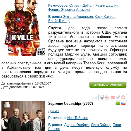
Режиссеры
:
Стивен ДеПол
,
Кевин Даулинг
,
Феликс Энрикез Алькала
В ролях
:
Энтони Андерсон
,
Коул Хаузер
,
Блейк Шилдс
Спустя два года после самого
разрушительного в истории США урагана
«Катрина» большинство районов Нового
Орлеана все еще находится в состоянии
хаоса, однако надежда на счастливое
будущее уже не так призрачна. Офицеры
полиции Марлин Буле, бывший сотрудник
спецподразделение по поимке самых
опасных преступников, и его новый напарник Тревор Кобб, воевавший
в Афганистане, изо дня в день несут нелегкую службу по
восстановлению порядка на улицах города, а заодно пытаются
разобраться в своих жизнях:
Дата выхода фильма: 17.09.2007
Скачать и Смотреть
Дата добавления: 22.02.2024
смотреть
инте
Supreme Courtships
(2007)
драма
Режиссер
:
Иэн Тойнтон
В ролях
:
Дафна Эшбрук
,
Линк Бэйкер
,
Тони
Бессон