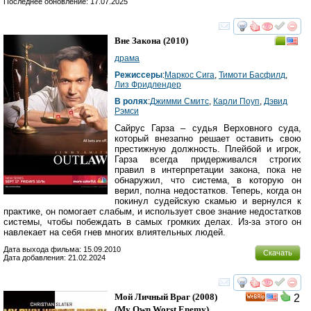
Последнее обновление: 17.07.2025
смотреть
инте
Вне Закона
(2010)
драма
Режиссеры
:
Маркос Сига
,
Тимоти Басфилд
,
Лиз Фридлендер
В ролях
:
Джимми Смитс
,
Карли Поуп
,
Дэвид
Рэмси
Сайрус Гарза – судья Верховного суда,
который внезапно решает оставить свою
престижную должность. Плейбой и игрок,
Гарза всегда придерживался строгих
правил в интерпретации закона, пока не
обнаружил, что система, в которую он
верил, полна недостатков. Теперь, когда он
покинул судейскую скамью и вернулся к
практике, он помогает слабым, и использует свое знание недостатков
системы, чтобы побеждать в самых громких делах. Из-за этого он
навлекает на себя гнев многих влиятельных людей.
Дата выхода фильма: 15.09.2010
Скачать
Дата добавления: 21.02.2024
смотреть
инте
Мой Личный Враг
(2008)
2
(
My Own Worst Enemy
)