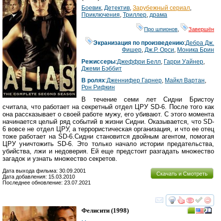
Боевик
,
Детектив
,
Зарубежный сериал
,
Приключения
,
Триллер
,
драма
Про шпионов
,
Завершён
Экранизация по произведению
:
Дебра Дж.
Фишер
,
Дж.Р. Орси
,
Моника Брин
Режиссеры
:
Джеффри Белл
,
Гарри Уайнер
,
Джеми Бэббит
В ролях
:
Дженнифер Гарнер
,
Майкл Вартан
,
Рон Рифкин
В течение семи лет Сидни Бристоу
считала, что работает на секретный отдел ЦРУ SD-6. После того как
она рассказывает о своей работе мужу, его убивают. С этого момента
начинается целый ряд событий в жизни Сидни. Оказывается, что SD-
6 вовсе не отдел ЦРУ, а террористическая организация, и что ее отец
тоже работает на SD-6.Сидни становится двойным агентом, помогая
ЦРУ уничтожить SD-6. Это только начало истории предательства,
убийства, лжи и недоверия. Ей еще предстоит разгадать множество
загадок и узнать множество секретов.
Дата выхода фильма: 30.09.2001
Скачать и Смотреть
Дата добавления: 15.03.2010
Последнее обновление: 23.07.2021
смотреть
инте
Фелисити
(1998)