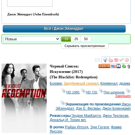
Джон Эйзендрат (John Eisendrath)
Всё
/ Джон Эйзендрат
15
25
50
Скрывать просмотренные
смотреть
инте
Черный Список:
9
HD
Искупление
(2017)
(
The Blacklist: Redemption
)
Боевик
,
Зарубежный сериал
,
Криминал
,
драма
HD 1080
,
HD 720
,
Про шпионов
,
Завершён
Экранизация по произведению
:
Джон
Эйзендрат
,
Дэн Е. Фесман
,
Джон Бокенкамп
Режиссеры
:
Эндрю МакКарти
,
Джон Терлески
,
Дональд И. Торин мл.
В ролях
:
Райан Игголд
,
Эди Гатеги
,
Фамке
Янссен