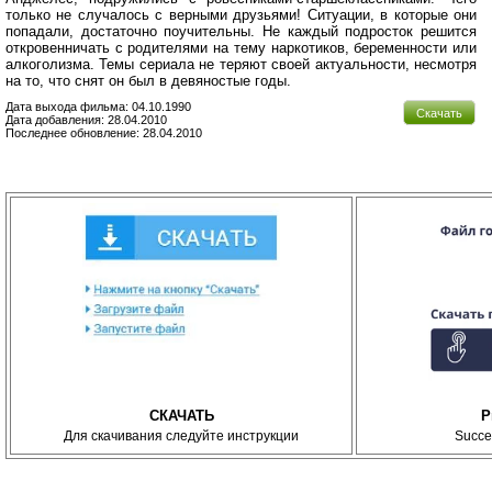
только не случалось с верными друзьями! Ситуации, в которые они
попадали, достаточно поучительны. Не каждый подросток решится
откровенничать с родителями на тему наркотиков, беременности или
алкоголизма. Темы сериала не теряют своей актуальности, несмотря
на то, что снят он был в девяностые годы.
Дата выхода фильма: 04.10.1990
Скачать
Дата добавления: 28.04.2010
Последнее обновление: 28.04.2010
СКАЧАТЬ
P
Для скачивания следуйте инструкции
Succe