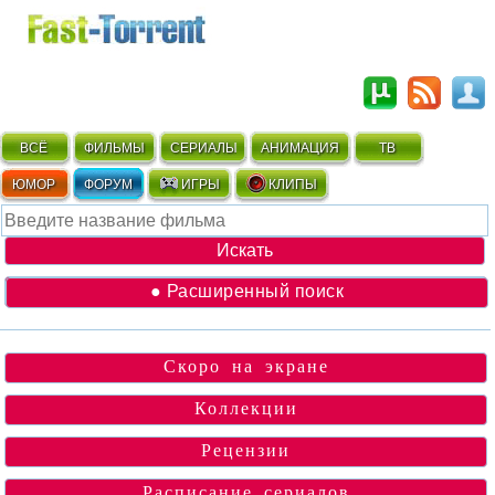
ВСЁ
ФИЛЬМЫ
СЕРИАЛЫ
АНИМАЦИЯ
ТВ
ЮМОР
ФОРУМ
ИГРЫ
КЛИПЫ
● Расширенный поиск
Скоро на экране
Коллекции
Рецензии
Расписание сериалов