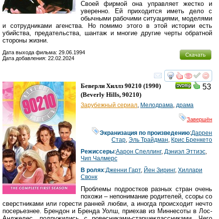
Своей фирмой она управляет жестко и
уверенно. Ей приходится иметь дело с
обычными рабочими ситуациями, моделями
и сотрудниками агенства. Но помимо этого в этой истории есть
убийства, предательства, шантаж и многие другие черты обратной
стороны жизни.
Дата выхода фильма: 29.06.1994
Скачать
Дата добавления: 22.02.2024
смотреть
инте
Беверли Хиллз 90210
(1990)
53
(
Beverly Hills, 90210
)
Зарубежный сериал
,
Мелодрама
,
драма
Завершён
Экранизация по произведению
:
Даррен
Стар
,
Эль Трайдман
,
Крис Бренкето
Режиссеры
:
Аарон Спеллинг
,
Дэниэл Эттиэс
,
Чип Чалмерс
В ролях
:
Дженни Гарт
,
Йен Зиринг
,
Хиллари
Свонк
Проблемы подростков разных стран очень
похожи – непонимание родителей, ссоры со
сверстниками или горести ранней любви, а иногда происходит нечто
посерьезнее. Брендон и Бренда Уолш, приехав из Миннесоты в Лос-
Анджелес, подружились с ровесниками-старшеклассниками. Чего