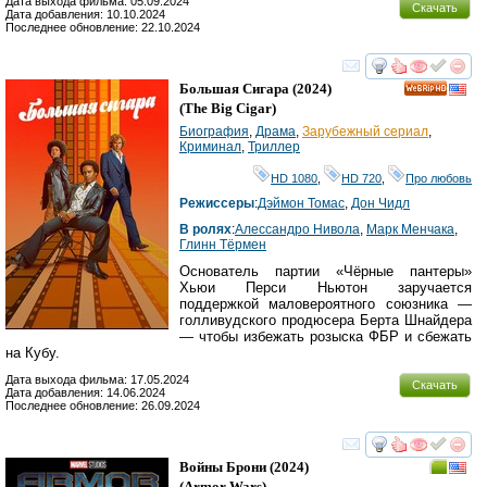
Дата выхода фильма: 05.09.2024
Скачать
Дата добавления: 10.10.2024
Последнее обновление: 22.10.2024
смотреть
инте
Большая Сигара
(2024)
HD
(
The Big Cigar
)
Биография
,
Драма
,
Зарубежный сериал
,
Криминал
,
Триллер
HD 1080
,
HD 720
,
Про любовь
Режиссеры
:
Дэймон Томас
,
Дон Чидл
В ролях
:
Алессандро Нивола
,
Марк Менчака
,
Глинн Тёрмен
Основатель партии «Чёрные пантеры»
Хьюи Перси Ньютон заручается
поддержкой маловероятного союзника —
голливудского продюсера Берта Шнайдера
— чтобы избежать розыска ФБР и сбежать
на Кубу.
Дата выхода фильма: 17.05.2024
Скачать
Дата добавления: 14.06.2024
Последнее обновление: 26.09.2024
смотреть
инте
Войны Брони
(2024)
(
Armor Wars
)