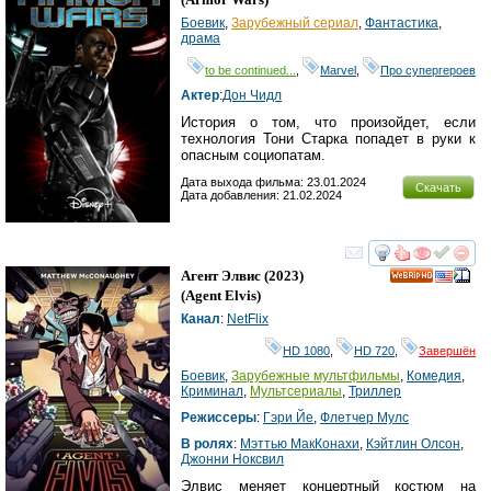
Боевик
,
Зарубежный сериал
,
Фантастика
,
драма
to be continued...
,
Marvel
,
Про супергероев
Актер
:
Дон Чидл
История о том, что произойдет, если
технология Тони Старка попадет в руки к
опасным социопатам.
Дата выхода фильма: 23.01.2024
Скачать
Дата добавления: 21.02.2024
смотреть
инте
Агент Элвис
(2023)
HD
(
Agent Elvis
)
Канал
:
NetFlix
HD 1080
,
HD 720
,
Завершён
Боевик
,
Зарубежные мультфильмы
,
Комедия
,
Криминал
,
Мультсериалы
,
Триллер
Режиссеры
:
Гэри Йе
,
Флетчер Мулс
В ролях
:
Мэттью МакКонахи
,
Кэйтлин Олсон
,
Джонни Ноксвил
Элвис меняет концертный костюм на