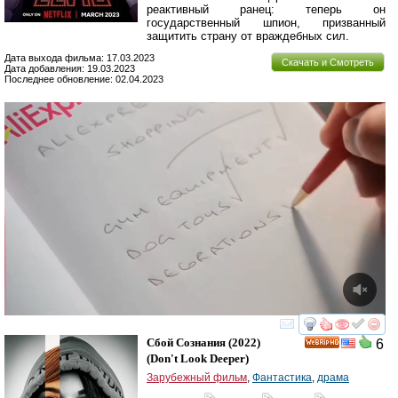
реактивный ранец: теперь он
государственный шпион, призванный
защитить страну от враждебных сил.
Дата выхода фильма: 17.03.2023
Скачать и Смотреть
Дата добавления: 19.03.2023
Последнее обновление: 02.04.2023
смотреть
инте
Сбой Сознания
(2022)
6
HD
(
Don't Look Deeper
)
Зарубежный фильм
,
Фантастика
,
драма