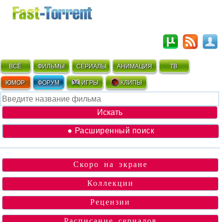
ВСЁ
ФИЛЬМЫ
СЕРИАЛЫ
АНИМАЦИЯ
ТВ
ЮМОР
ФОРУМ
ИГРЫ
КЛИПЫ
● Расширенный поиск
Скоро на экране
Коллекции
Рецензии
Расписание сериалов