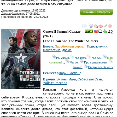
неожиданный оборот, и теперь бандиты будут пытаться выяснить, кто
же их на самом деле втянул в эту ситуацию.
Дата выхода фильма: 18.06.2021
Скачать и Смотреть
Дата добавления: 27.08.2021
Последнее обновление: 24.04.2023
смотреть
инте
Сокол И Зимний Солдат
42
(2021)
(
The Falcon And The Winter Soldier
)
Боевик
,
Зарубежный сериал
,
Приключения
,
Фантастика
,
драма
HD 2160р
,
HD 1080
,
HD 720
,
to be
continued...
,
Marvel
,
Про супергероев
,
Комикс
,
Сверхспособности
Режиссер
:
Кари Скогланд
В ролях
:
Энтони Маки
,
Себастьян Стэн
,
Уайатт Расселл
Капитан Америка хоть и является
супергероем, но не в состоянии подчинить
себе время. К сожалению, старость приходит и к нему. Стив понял,
что пришёл тот час, когда стоит сложить свои полномочия и уйти на
заслуженный покой, отдав свой щит кому-то более достойному.
Капитан Америка долго думал, кто этот достойный, который будет
способен нести его щит. В конечном итоге, его выбор пал на Сэма по
прозвищу «Сокол». Выбор одного из Мстителей серьёзно озадачил и