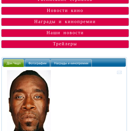
Новости кино
Награды и кинопремии
Наши новости
Трейлеры
Дон Чидл
Фотографии
Награды и кинопремии