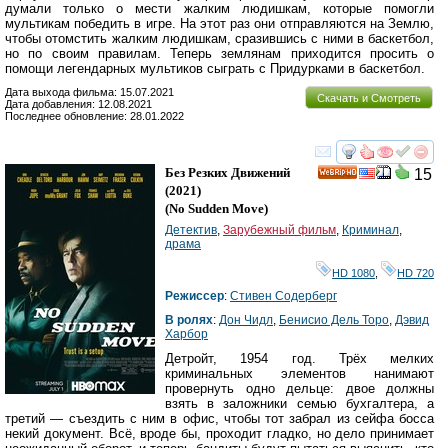
думали только о мести жалким людишкам, которые помогли
мультикам победить в игре. На этот раз они отправляются на Землю,
чтобы отомстить жалким людишкам, сразившись с ними в баскетбол,
но по своим правилам. Теперь землянам приходится просить о
помощи легендарных мультиков сыграть с Придурками в баскетбол.
Дата выхода фильма: 15.07.2021
Скачать и Смотреть
Дата добавления: 12.08.2021
Последнее обновление: 28.01.2022
смотреть
инте
Без Резких Движений
15
HD
(2021)
(
No Sudden Move
)
Детектив
,
Зарубежный фильм
,
Криминал
,
драма
HD 1080
,
HD 720
Режиссер
:
Стивен Содерберг
В ролях
:
Дон Чидл
,
Бенисио Дель Торо
,
Дэвид
Харбор
Детройт, 1954 год. Трёх мелких
криминальных элементов нанимают
провернуть одно дельце: двое должны
взять в заложники семью бухгалтера, а
третий — съездить с ним в офис, чтобы тот забрал из сейфа босса
некий документ. Всё, вроде бы, проходит гладко, но дело принимает