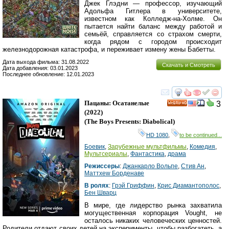
Джек Глэдни — профессор, изучающий
Адольфа Гитлера в университете,
известном как Колледж-на-Холме. Он
пытается найти баланс между работой и
семьёй, справляется со страхом смерти,
когда рядом с городом происходит
железнодорожная катастрофа, и переживает измену жены Бабетты.
Дата выхода фильма: 31.08.2022
Скачать и Смотреть
Дата добавления: 03.01.2023
Последнее обновление: 12.01.2023
смотреть
инте
Пацаны: Осатанелые
3
HD
(2022)
(
The Boys Presents: Diabolical
)
HD 1080
,
to be continued...
Боевик
,
Зарубежные мультфильмы
,
Комедия
,
Мультсериалы
,
Фантастика
,
драма
Режиссеры
:
Джанкарло Вольпе
,
Стив Ан
,
Маттхеw Борденаве
В ролях
:
Грэй Гриффин
,
Крис Диамантополос
,
Бен Шварц
В мире, где лидерство рынка захватила
могущественная корпорация Vought, не
осталось никаких человеческих ценностей.
Родители отдают своих детей на эксперименты, чтобы разбогатеть, а