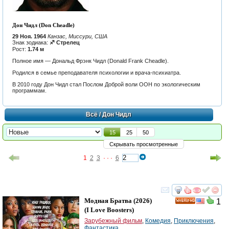
Дон Чидл (Don Cheadle)
29 Ноя. 1964
Канзас, Миссури, США
Знак зодиака:
♐ Стрелец
Рост:
1.74 м
Полное имя — Дональд Фрэнк Чидл (Donald Frank Cheadle).
Родился в семье преподавателя психологии и врача-психиатра.
В 2010 году Дон Чидл стал Послом Доброй воли ООН по экологическим
программам.
Всё
/ Дон Чидл
15
25
50
Скрывать просмотренные
1
2
3
· · ·
6
смотреть
инте
Модная Братва
(2026)
1
HD
(
I Love Boosters
)
Зарубежный фильм
,
Комедия
,
Приключения
,
Фантастика