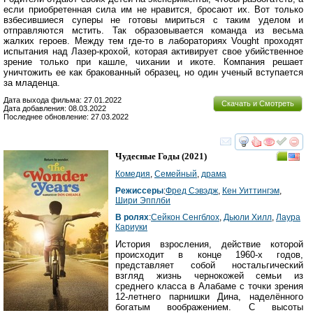
если приобретенная сила им не нравится, бросают их. Вот только
взбесившиеся суперы не готовы мириться с таким уделом и
отправляются мстить. Так образовывается команда из весьма
жалких героев. Между тем где-то в лабораториях Vought проходят
испытания над Лазер-крохой, которая активирует свое убийственное
зрение только при кашле, чихании и икоте. Компания решает
уничтожить ее как бракованный образец, но один ученый вступается
за младенца.
Дата выхода фильма: 27.01.2022
Скачать и Смотреть
Дата добавления: 08.03.2022
Последнее обновление: 27.03.2022
смотреть
инте
Чудесные Годы
(2021)
Комедия
,
Семейный
,
драма
Режиссеры
:
Фред Сэвэдж
,
Кен Уиттингэм
,
Шири Эпплби
В ролях
:
Сейкон Сенгблох
,
Дьюли Хилл
,
Лаура
Кариуки
История взросления, действие которой
происходит в конце 1960-х годов,
представляет собой ностальгический
взгляд жизнь чернокожей семьи из
среднего класса в Алабаме с точки зрения
12-летнего парнишки Дина, наделённого
богатым воображением. С высоты