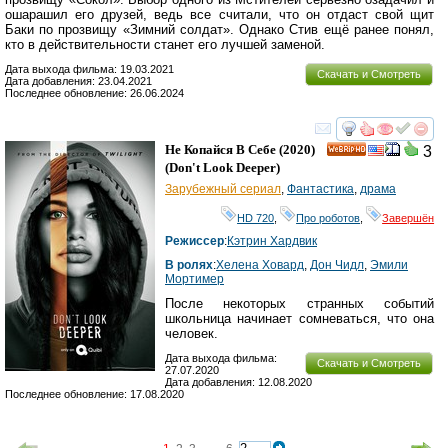
ошарашил его друзей, ведь все считали, что он отдаст свой щит
Баки по прозвищу «Зимний солдат». Однако Стив ещё ранее понял,
кто в действительности станет его лучшей заменой.
Дата выхода фильма: 19.03.2021
Скачать и Смотреть
Дата добавления: 23.04.2021
Последнее обновление: 26.06.2024
смотреть
инте
Не Копайся В Себе
(2020)
3
HD
(
Don't Look Deeper
)
Зарубежный сериал
,
Фантастика
,
драма
HD 720
,
Про роботов
,
Завершён
Режиссер
:
Кэтрин Хардвик
В ролях
:
Хелена Ховард
,
Дон Чидл
,
Эмили
Мортимер
После некоторых странных событий
школьница начинает сомневаться, что она
человек.
Дата выхода фильма:
Скачать и Смотреть
27.07.2020
Дата добавления: 12.08.2020
Последнее обновление: 17.08.2020