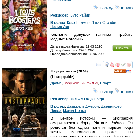
HD 2160р
,
HD 1080
Режиссер
:
Бутс Райли
В ролях
:
Кеке Палмер
,
Лакит Стэнфилд
,
Наоми Аки
Компания девушек начинает грабить
модные магазины.
Дата выхода фильма: 12.03.2026
Скачать
Дата добавления: 24.05.2026
Последнее обновление: 30.06.2026
смотреть
инте
Неукротимый
(2024)
HD
(
Unstoppable
)
Драма
,
Зарубежный фильм
,
Спорт
HD 2160р
,
HD 1080
Режиссер
:
Уильям Голденберг
В ролях
:
Джаррель Джером
,
Дженнифер
Лопез
,
Майкл Пенья
В центре истории — биография
американского борца Энтони Роблса. Он
родился без одной ноги и первые годы
жизни использовал протез, но
впоследствии отказался от него. Взрослея,