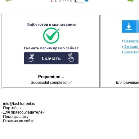
1
2
3
· · ·
6
Preparation...
Successful completion✅
Для скачива
info@fast-torrent.ru
Партнёры
Для правообладателей
Помощь сайту
Реклама на сайте