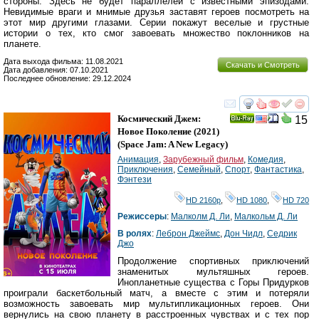
стороны. Здесь не будет параллелей с известными эпизодами.
Невидимые враги и мнимые друзья заставят героев посмотреть на
этот мир другими глазами. Серии покажут веселые и грустные
истории о тех, кто смог завоевать множество поклонников на
планете.
Дата выхода фильма: 11.08.2021
Скачать и Смотреть
Дата добавления: 07.10.2021
Последнее обновление: 29.12.2024
смотреть
инте
Космический Джем:
15
Ray
Новое Поколение
(2021)
(
Space Jam: A New Legacy
)
Анимация
,
Зарубежный фильм
,
Комедия
,
Приключения
,
Семейный
,
Спорт
,
Фантастика
,
Фэнтези
HD 2160р
,
HD 1080
,
HD 720
Режиссеры
:
Малколм Д. Ли
,
Малкольм Д. Ли
В ролях
:
Леброн Джеймс
,
Дон Чидл
,
Седрик
Джо
Продолжение спортивных приключений
знаменитых мультяшных героев.
Инопланетные существа с Горы Придурков
проиграли баскетбольный матч, а вместе с этим и потеряли
возможность завоевать мир мультипликационных героев. Они
вернулись на свою планету в расстроенных чувствах и с тех пор