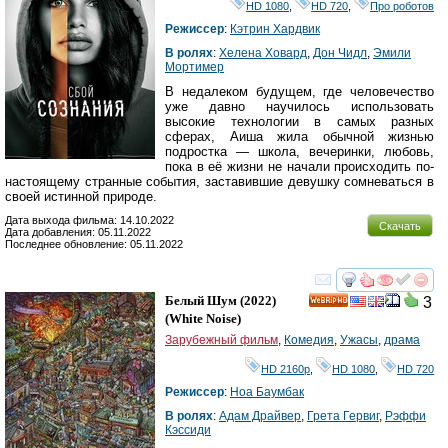
HD 1080
,
HD 720
,
Про роботов
Режиссер
:
Кэтрин Хардвик
В ролях
:
Хелена Ховард
,
Дон Чидл
,
Эмили
Мортимер
В недалеком будущем, где человечество
уже давно научилось использовать
высокие технологии в самых разных
сферах, Аиша жила обычной жизнью
подростка — школа, вечеринки, любовь,
пока в её жизни не начали происходить по-
настоящему странные события, заставившие девушку сомневаться в
своей истинной природе.
Дата выхода фильма: 14.10.2022
Скачать
Дата добавления: 05.11.2022
Последнее обновление: 05.11.2022
смотреть
инте
Белый Шум
(2022)
3
HD
(
White Noise
)
Зарубежный фильм
,
Комедия
,
Ужасы
,
драма
HD 2160р
,
HD 1080
,
HD 720
Режиссер
:
Ноа Баумбак
В ролях
:
Адам Драйвер
,
Грета Гервиг
,
Рэффи
Кэссиди