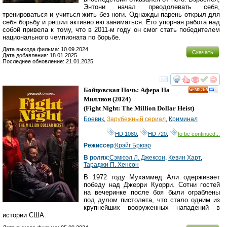
Энтони начал преодолевать себя,
тренироваться и учиться жить без ноги. Однажды парень открыл для
себя борьбу и решил активно ею заниматься. Его упорная работа над
собой привела к тому, что в 2011-м году он смог стать победителем
национального чемпионата по борьбе.
Дата выхода фильма: 10.09.2024
Скачать
Дата добавления: 18.01.2025
Последнее обновление: 21.01.2025
смотреть
инте
Бойцовская Ночь: Афера На
HD
Миллион
(2024)
(
Fight Night: The Million Dollar Heist
)
Боевик
,
Зарубежный сериал
,
Криминал
HD 1080
,
HD 720
,
to be continued...
Режиссер
:
Крэйг Брюэр
В ролях
:
Сэмюэл Л. Джексон
,
Кевин Харт
,
Тараджи П. Хенсон
В 1972 году Мухаммед Али одерживает
победу над Джерри Куорри. Сотни гостей
на вечеринке после боя были ограблены
под дулом пистолета, что стало одним из
крупнейших вооруженных нападений в
истории США.