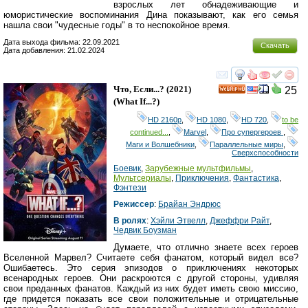
взрослых лет обнадеживающие и
юмористические воспоминания Дина показывают, как его семья
нашла свои "чудесные годы" в то неспокойное время.
Дата выхода фильма: 22.09.2021
Скачать
Дата добавления: 21.02.2024
смотреть
инте
Что, Если...?
(2021)
25
HD
(
What If...?
)
HD 2160р
,
HD 1080
,
HD 720
,
to be
continued...
,
Marvel
,
Про супергероев
,
Маги и Волшебники
,
Параллельные миры
,
Сверхспособности
Боевик
,
Зарубежные мультфильмы
,
Мультсериалы
,
Приключения
,
Фантастика
,
Фэнтези
Режиссер
:
Брайан Эндрюс
В ролях
:
Хэйли Этвелл
,
Джеффри Райт
,
Чедвик Боузман
Думаете, что отлично знаете всех героев
Вселенной Марвел? Считаете себя фанатом, который видел все?
Ошибаетесь. Это серия эпизодов о приключениях некоторых
всенародных героев. Они раскроются с другой стороны, удивляя
свои преданных фанатов. Каждый из них будет иметь свою миссию,
где придется показать все свои положительные и отрицательные