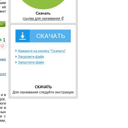
ьшие
т её
ожет
Скачать
с̲с̲ы̲л̲к̲а̲ ̲д̲л̲я̲ ̲с̲к̲а̲ч̲и̲в̲а̲н̲и̲я̲ ☝
ть
1
реть
интересует
ниме
ролл
СКАЧАТЬ
Для скачивания следуйте инструкции
 и в
док,
роге
ее в
сных
и с
ми,