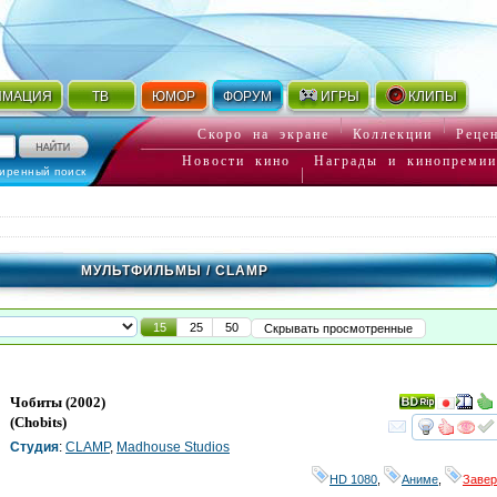
ИМАЦИЯ
ТВ
ЮМОР
ФОРУМ
ИГРЫ
КЛИПЫ
Скоро на экране
Коллекции
Реце
Новости кино
Награды и кинопремии
иренный поиск
МУЛЬТФИЛЬМЫ
/ CLAMP
15
25
50
Скрывать просмотренные
Чобиты
(2002)
(
Chobits
)
смот
Студия
:
CLAMP
,
Madhouse Studios
HD 1080
,
Аниме
,
Заве