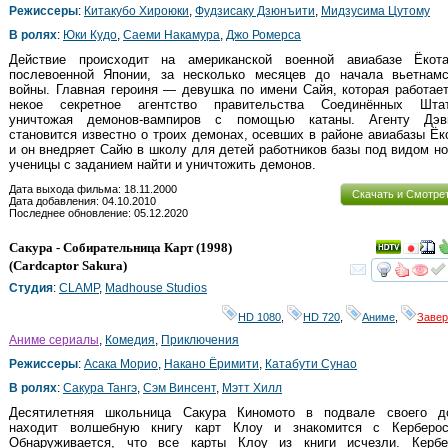
Режиссеры
:
Китакубо Хироюки
,
Фудзисаку Дзюнъити
,
Мидзусима Цутому
В ролях
:
Юки Кудо
,
Саеми Накамура
,
Джо Ромерса
Действие происходит на американской военной авиабазе Ёкот
послевоенной Японии, за несколько месяцев до начала вьетнамс
войны. Главная героиня — девушка по имени Сайя, которая работае
некое секретное агентство правительства Соединённых Штат
уничтожая демонов-вампиров с помощью катаны. Агенту Дэв
становится известно о троих демонах, осевших в районе авиабазы Ёк
и он внедряет Сайю в школу для детей работников базы под видом н
ученицы с заданием найти и уничтожить демонов.
Дата выхода фильма: 18.11.2000
Скачать и Смотре
Дата добавления: 04.10.2010
Последнее обновление: 05.12.2020
Сакура - Собирательница Карт
(1998)
(
Cardcaptor Sakura
)
смот
Студия
:
CLAMP
,
Madhouse Studios
HD 1080
,
HD 720
,
Аниме
,
Заве
Аниме сериалы
,
Комедия
,
Приключения
Режиссеры
:
Асака Морио
,
Накано Ёримити
,
Катабути Сунао
В ролях
:
Сакура Тангэ
,
Сэм Винсент
,
Мэтт Хилл
Десятилетняя школьница Сакура Киномото в подвале своего д
находит волшебную книгу карт Клоу и знакомится с Керберос
Обнаруживается, что все карты Клоу из книги исчезли. Кербе