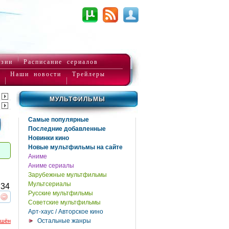
нзии
Расписание сериалов
Наши новости
Трейлеры
МУЛЬТФИЛЬМЫ
Самые популярные
Последние добавленные
Новинки кино
Новые мультфильмы на сайте
Аниме
Аниме сериалы
Зарубежные мультфильмы
Мультсериалы
34
Русские мультфильмы
Советские мультфильмы
реть
интересует
Арт-хаус / Авторское кино
Остальные жанры
ршён