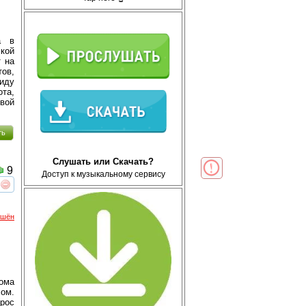
а в
кой
т на
ов,
иду
ота,
овой
ть
Слушать или Скачать?
9
Доступ к музыкальному сервису
реть
интересует
ршён
ома
ом.
рос