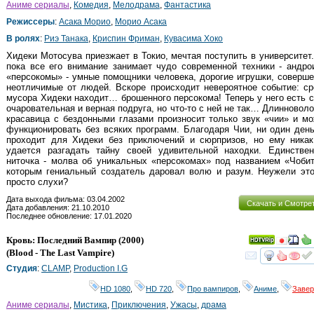
Аниме сериалы
,
Комедия
,
Мелодрама
,
Фантастика
Режиссеры
:
Асака Морио
,
Морио Асака
В ролях
:
Риэ Танака
,
Криспин Фриман
,
Кувасима Хоко
Хидеки Мотосува приезжает в Токио, мечтая поступить в университет
пока все его внимание занимает чудо современной техники - андр
«персокомы» - умные помощники человека, дорогие игрушки, соверш
неотличимые от людей. Вскоре происходит невероятное событие: с
мусора Хидеки находит… брошенного персокома! Теперь у него есть 
очаровательная и верная подруга, но что-то с ней не так… Длинновол
красавица с бездонными глазами произносит только звук «чии» и м
функционировать без всяких программ. Благодаря Чии, ни один ден
проходит для Хидеки без приключений и сюрпризов, но ему никак
удается разгадать тайну своей удивительной находки. Единствен
ниточка - молва об уникальных «персокомах» под названием «Чоби
которым гениальный создатель даровал волю и разум. Неужели это
просто слухи?
Дата выхода фильма: 03.04.2002
Скачать и Смотре
Дата добавления: 21.10.2010
Последнее обновление: 17.01.2020
Кровь: Последний Вампир
(2000)
(
Blood - The Last Vampire
)
смот
Студия
:
CLAMP
,
Production I.G
HD 1080
,
HD 720
,
Про вампиров
,
Аниме
,
Заве
Аниме сериалы
,
Мистика
,
Приключения
,
Ужасы
,
драма