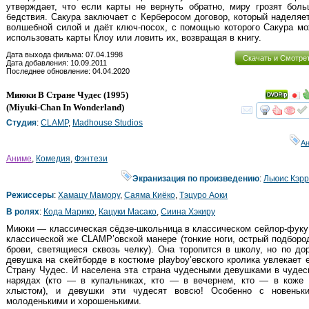
утверждает, что если карты не вернуть обратно, миру грозят бол
бедствия. Сакура заключает с Керберосом договор, который наделяе
волшебной силой и даёт ключ-посох, с помощью которого Сакура м
использовать карты Клоу или ловить их, возвращая в книгу.
Дата выхода фильма: 07.04.1998
Скачать и Смотре
Дата добавления: 10.09.2011
Последнее обновление: 04.04.2020
Миюки В Стране Чудес
(1995)
(
Miyuki-Chan In Wonderland
)
смот
Студия
:
CLAMP
,
Madhouse Studios
А
Аниме
,
Комедия
,
Фэнтези
Экранизация по произведению
:
Льюис Кэр
Режиссеры
:
Хамацу Мамору
,
Саяма Киёко
,
Тэцуро Аоки
В ролях
:
Кода Марико
,
Кацуки Масако
,
Сиина Хэкиру
Миюки — классическая сёдзе-школьница в классическом сейлор-фуку
классической же CLAMP’овской манере (тонкие ноги, острый подборо
брови, светящиеся сквозь челку). Она торопится в школу, но по до
девушка на скейтборде в костюме playboy’евского кролика увлекает 
Страну Чудес. И населена эта страна чудесными девушками в чуде
нарядах (кто — в купальниках, кто — в вечернем, кто — в коже 
хлыстом), и девушки эти чудесят вовсю! Особенно с новеньки
молоденькими и хорошенькими.