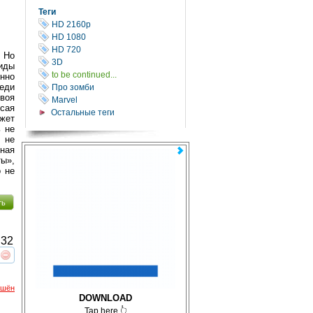
Теги
HD 2160р
HD 1080
HD 720
. Но
3D
оиды
to be continued...
енно
реди
Про зомби
своя
Marvel
осая
Остальные теги
ожет
ь не
 не
ная
ты»,
 не
ть
32
реть
интересует
ршён
DOWNLOAD
Tap here 👆