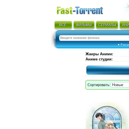
ВСЁ
ФИЛЬМЫ
СЕРИАЛЫ
АН
● Расш
Жанры Аниме
:
Аниме студии
:
Сортировать: