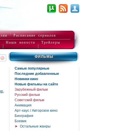
нзии
Расписание сериалов
Наши новости
Трейлеры
ФИЛЬМЫ
реть
интересует
Самые популярные
Последние добавленные
Новинки кино
Новые фильмы на сайте
Зарубежный фильм
ер
,
Русский фильм
Советский фильм
Анимация
Арт-хаус / Авторское кино
Биография
Боевик
Остальные жанры