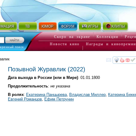
ИМАЦИЯ
ТВ
ЮМОР
ФОРУМ
ИГРЫ
КЛИПЫ
Скоро на экране
Коллекции
Реце
Новости кино
Награды и кинопремии
иренный поиск
авлик
смот
Позывной Журавлик
(2022)
Дата выхода в России (или в Мире)
: 01.01.1800
Продолжительность
:
не указана
В ролях
:
Екатерина Панцырева
,
Владислав Миллер
,
Катерина Бекк
Евгений Романцов
,
Ефим Петрунин