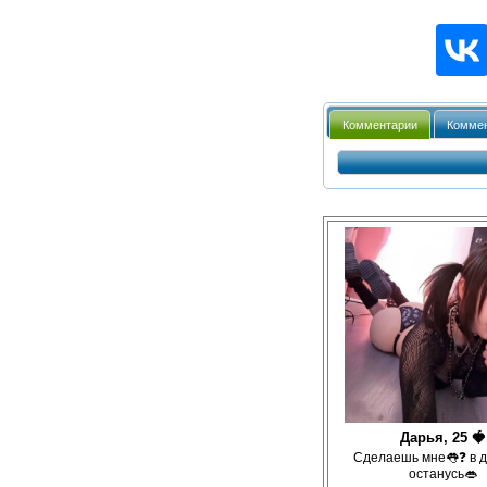
Комментарии
Коммен
Дарья, 25 🍓
Сделаешь мне👅❓ в д
останусь👄