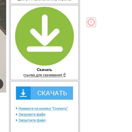
Скачать
с̲с̲ы̲л̲к̲а̲ ̲д̲л̲я̲ ̲с̲к̲а̲ч̲и̲в̲а̲н̲и̲я̲ ☝