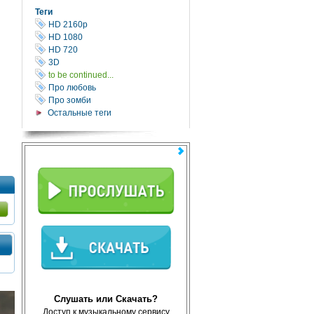
Теги
HD 2160р
HD 1080
HD 720
3D
to be continued...
Про любовь
Про зомби
Остальные теги
Слушать или Скачать?
Доступ к музыкальному сервису