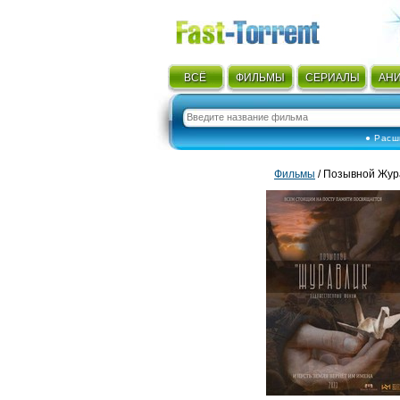
ВСЁ
ФИЛЬМЫ
СЕРИАЛЫ
АН
● Расш
Фильмы
/ Позывной Жур