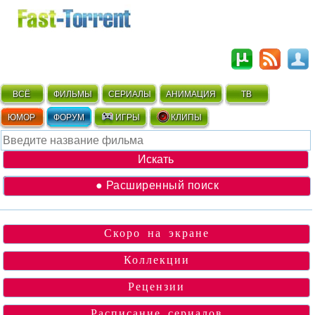
ВСЁ
ФИЛЬМЫ
СЕРИАЛЫ
АНИМАЦИЯ
ТВ
ЮМОР
ФОРУМ
ИГРЫ
КЛИПЫ
● Расширенный поиск
Скоро на экране
Коллекции
Рецензии
Расписание сериалов