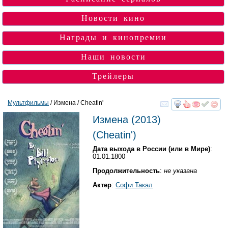
Новости кино
Награды и кинопремии
Наши новости
Трейлеры
Мультфильмы
/ Измена / Cheatin'
смотреть
инте
Измена
(2013)
(
Cheatin'
)
Дата выхода в России (или в Мире)
:
01.01.1800
Продолжительность
:
не указана
Актер
:
Софи Такал